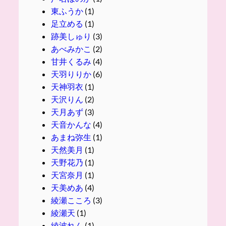
東ふうか
(1)
足立める
(1)
跡美しゅり
(3)
あべみかこ
(2)
甘井くるみ
(4)
天羽りりか
(6)
天神羽衣
(1)
天沢りん
(2)
天月あず
(3)
天音かんな
(4)
あまね弥生
(1)
天然美月
(1)
天野花乃
(1)
天宮奈月
(1)
天美めあ
(4)
綾瀬こころ
(3)
綾瀬天
(1)
綾波れん
(1)