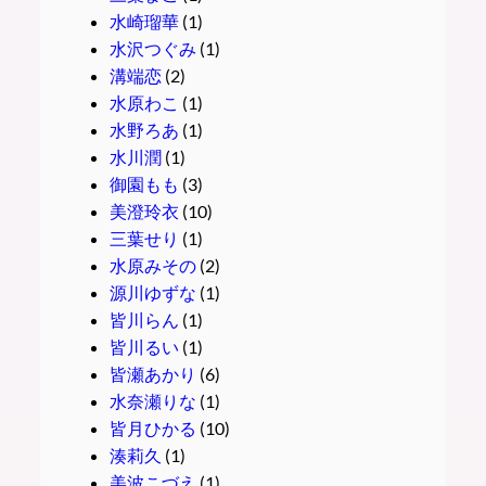
水崎瑠華
(1)
水沢つぐみ
(1)
溝端恋
(2)
水原わこ
(1)
水野ろあ
(1)
水川潤
(1)
御園もも
(3)
美澄玲衣
(10)
三葉せり
(1)
水原みその
(2)
源川ゆずな
(1)
皆川らん
(1)
皆川るい
(1)
皆瀬あかり
(6)
水奈瀬りな
(1)
皆月ひかる
(10)
湊莉久
(1)
美波こづえ
(1)