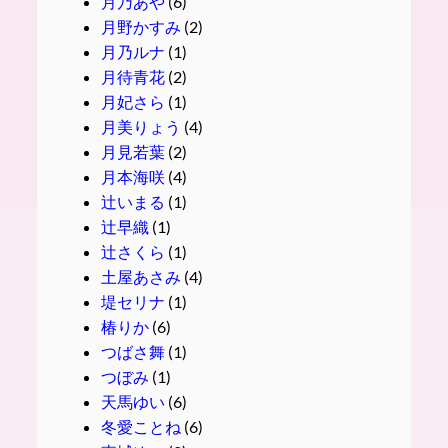
月乃あや
(6)
月野かすみ
(2)
月乃ルナ
(1)
月待青花
(2)
月妃さら
(1)
月美りょう
(4)
月見若葉
(2)
月本海咲
(4)
辻いまる
(1)
辻早織
(1)
辻さくら
(1)
土屋あさみ
(4)
堤セリナ
(1)
椿りか
(6)
つばさ舞
(1)
つぼみ
(1)
天馬ゆい
(6)
冬愛ことね
(6)