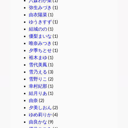
八森わか菜
(1)
弥生みづき
(1)
由衣陽菜
(1)
ゆうきすず
(1)
結城のの
(1)
優梨まいな
(1)
唯奈みつき
(1)
夕季ちとせ
(1)
裕木まゆ
(1)
雪代美鳳
(1)
雪乃える
(3)
雪野りこ
(2)
幸村紀那
(1)
結月りあ
(1)
由奈
(2)
夕美しおん
(2)
ゆめ莉りか
(4)
由良かな
(9)