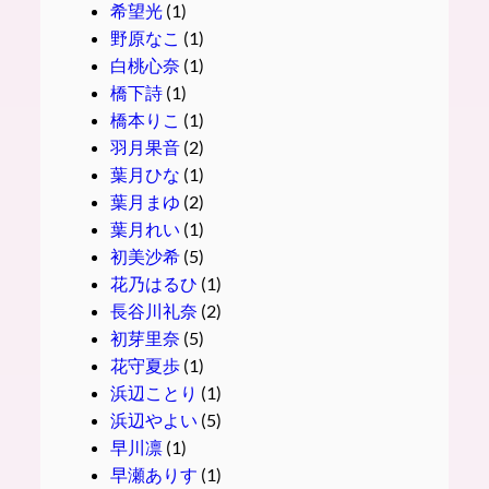
希望光
(1)
野原なこ
(1)
白桃心奈
(1)
橋下詩
(1)
橋本りこ
(1)
羽月果音
(2)
葉月ひな
(1)
葉月まゆ
(2)
葉月れい
(1)
初美沙希
(5)
花乃はるひ
(1)
長谷川礼奈
(2)
初芽里奈
(5)
花守夏歩
(1)
浜辺ことり
(1)
浜辺やよい
(5)
早川凛
(1)
早瀬ありす
(1)