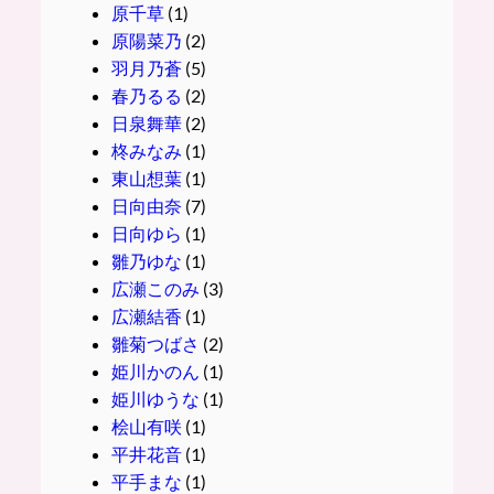
原千草
(1)
原陽菜乃
(2)
羽月乃蒼
(5)
春乃るる
(2)
日泉舞華
(2)
柊みなみ
(1)
東山想葉
(1)
日向由奈
(7)
日向ゆら
(1)
雛乃ゆな
(1)
広瀬このみ
(3)
広瀬結香
(1)
雛菊つばさ
(2)
姫川かのん
(1)
姫川ゆうな
(1)
桧山有咲
(1)
平井花音
(1)
平手まな
(1)