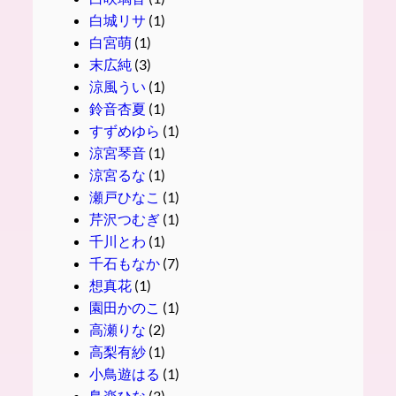
白城リサ
(1)
白宮萌
(1)
末広純
(3)
涼風うい
(1)
鈴音杏夏
(1)
すずめゆら
(1)
涼宮琴音
(1)
涼宮るな
(1)
瀬戸ひなこ
(1)
芹沢つむぎ
(1)
千川とわ
(1)
千石もなか
(7)
想真花
(1)
園田かのこ
(1)
高瀬りな
(2)
高梨有紗
(1)
小鳥遊はる
(1)
鳥楽ひな
(3)