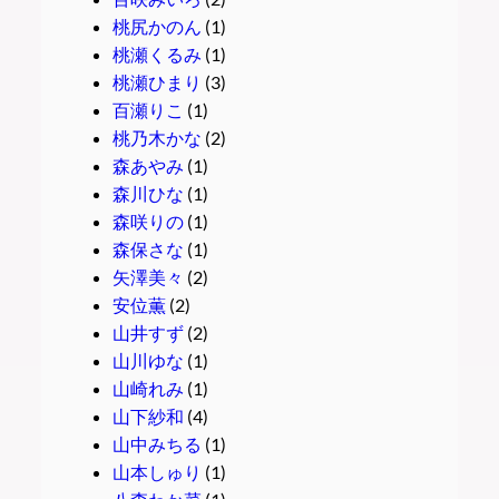
桃尻かのん
(1)
桃瀬くるみ
(1)
桃瀬ひまり
(3)
百瀬りこ
(1)
桃乃木かな
(2)
森あやみ
(1)
森川ひな
(1)
森咲りの
(1)
森保さな
(1)
矢澤美々
(2)
安位薫
(2)
山井すず
(2)
山川ゆな
(1)
山崎れみ
(1)
山下紗和
(4)
山中みちる
(1)
山本しゅり
(1)