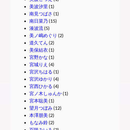
美波汐里
(1)
南見つばさ
(1)
南日菜乃
(15)
湊波流
(5)
美ノ嶋めぐり
(2)
道久てん
(2)
美保結衣
(1)
宮野かな
(1)
宮城りえ
(4)
宮沢ちはる
(1)
宮沢ゆかり
(4)
宮西ひかる
(4)
宮ノ木しゅんか
(1)
宮本聡美
(1)
望月つぼみ
(12)
本澤朋美
(2)
もなみ鈴
(2)
百咲みいろ
(2)