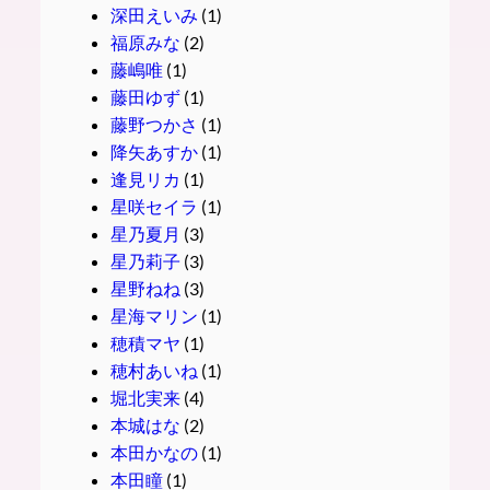
深田えいみ
(1)
福原みな
(2)
藤嶋唯
(1)
藤田ゆず
(1)
藤野つかさ
(1)
降矢あすか
(1)
逢見リカ
(1)
星咲セイラ
(1)
星乃夏月
(3)
星乃莉子
(3)
星野ねね
(3)
星海マリン
(1)
穂積マヤ
(1)
穂村あいね
(1)
堀北実来
(4)
本城はな
(2)
本田かなの
(1)
本田瞳
(1)