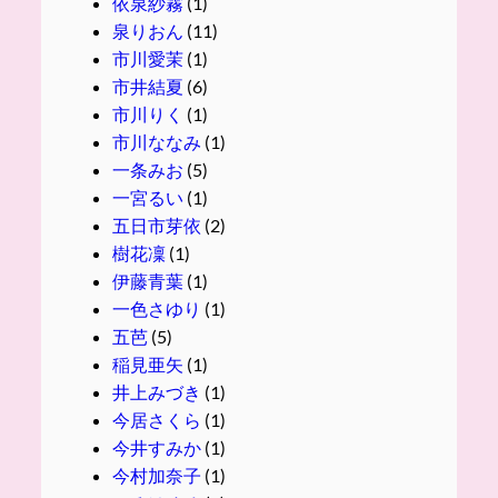
依泉紗霧
(1)
泉りおん
(11)
市川愛茉
(1)
市井結夏
(6)
市川りく
(1)
市川ななみ
(1)
一条みお
(5)
一宮るい
(1)
五日市芽依
(2)
樹花凜
(1)
伊藤青葉
(1)
一色さゆり
(1)
五芭
(5)
稲見亜矢
(1)
井上みづき
(1)
今居さくら
(1)
今井すみか
(1)
今村加奈子
(1)