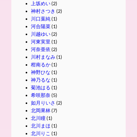
上坂めい
(2)
神村さつき
(2)
川口葉純
(1)
河合陽菜
(1)
川越ゆい
(2)
河東実里
(1)
河奈亜依
(2)
川村まなみ
(1)
柑南るか
(1)
神野ひな
(1)
神乃るな
(1)
菊池はる
(1)
希咲那奈
(5)
如月りいさ
(2)
北岡果林
(7)
北川瞳
(1)
北川まほ
(1)
北川りこ
(1)