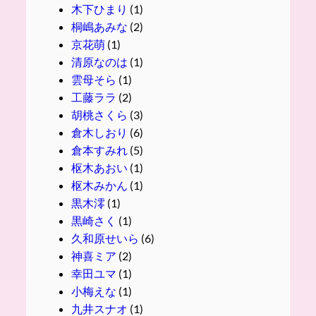
木下ひまり
(1)
桐嶋あみな
(2)
京花萌
(1)
清原なのは
(1)
雲母そら
(1)
工藤ララ
(2)
胡桃さくら
(3)
倉木しおり
(6)
倉本すみれ
(5)
枢木あおい
(1)
枢木みかん
(1)
黒木澪
(1)
黒崎さく
(1)
久和原せいら
(6)
神喜ミア
(2)
幸田ユマ
(1)
小梅えな
(1)
九井スナオ
(1)