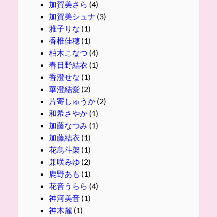
加賀美さら
(4)
加賀美シュナ
(3)
雅子りな
(1)
香椎佳穂
(1)
柏木こなつ
(4)
春日野結衣
(1)
香澄せな
(1)
華澄結愛
(2)
片寄しゅうか
(2)
和希さやか
(1)
加藤なつみ
(1)
加藤結衣
(1)
花鳥斗架
(1)
兼咲みゆ
(2)
鹿野あも
(1)
花音うらら
(4)
神河美音
(1)
神木麗
(1)