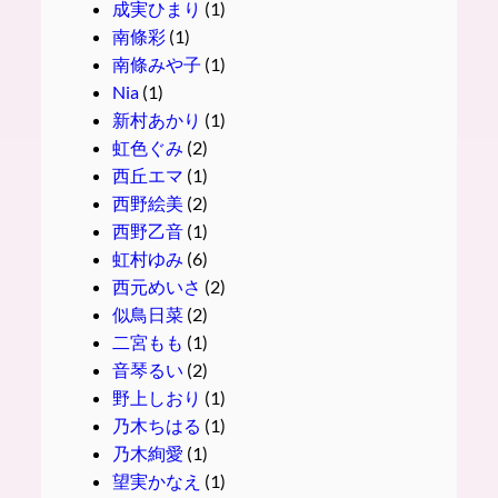
成実ひまり
(1)
南條彩
(1)
南條みや子
(1)
Nia
(1)
新村あかり
(1)
虹色ぐみ
(2)
西丘エマ
(1)
西野絵美
(2)
西野乙音
(1)
虹村ゆみ
(6)
西元めいさ
(2)
似鳥日菜
(2)
二宮もも
(1)
音琴るい
(2)
野上しおり
(1)
乃木ちはる
(1)
乃木絢愛
(1)
望実かなえ
(1)