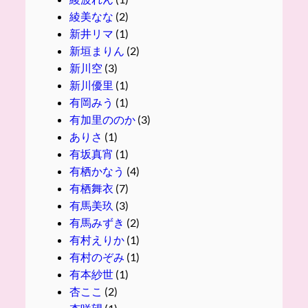
綾美なな
(2)
新井リマ
(1)
新垣まりん
(2)
新川空
(3)
新川優里
(1)
有岡みう
(1)
有加里ののか
(3)
ありさ
(1)
有坂真宵
(1)
有栖かなう
(4)
有栖舞衣
(7)
有馬美玖
(3)
有馬みずき
(2)
有村えりか
(1)
有村のぞみ
(1)
有本紗世
(1)
杏ここ
(2)