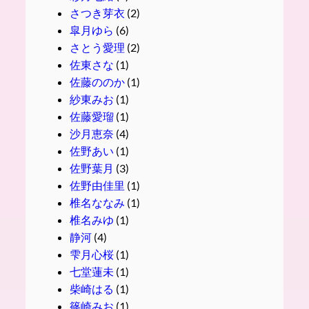
さつき芽衣
(2)
皐月ゆら
(6)
さとう愛理
(2)
佐東さな
(1)
佐藤ののか
(1)
紗東みお
(1)
佐藤愛瑠
(1)
沙月恵奈
(4)
佐野あい
(1)
佐野葉月
(3)
佐野由佳里
(1)
椎名ななみ
(1)
椎名みゆ
(1)
静河
(4)
雫月心桜
(1)
七堂蓮未
(1)
柴崎はる
(1)
篠崎みお
(1)