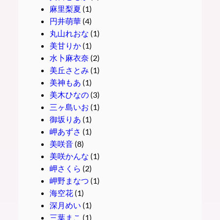
麻里梨夏
(1)
円井萌華
(4)
丸山れおな
(1)
美甘りか
(1)
水卜麻衣奈
(2)
美丘さとみ
(1)
美神もあ
(1)
美木ひなの
(3)
三ヶ島いお
(1)
御坂りあ
(1)
岬あずさ
(1)
美咲音
(8)
美咲かんな
(1)
岬さくら
(2)
岬野まなつ
(1)
海空花
(1)
深月めい
(1)
三葉まこ
(1)