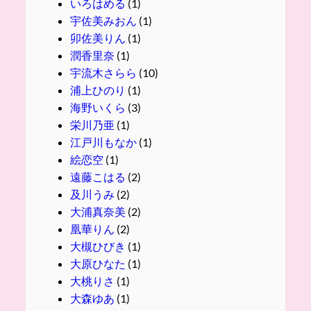
いろはめる
(1)
宇佐美みおん
(1)
卯佐美りん
(1)
潤香里奈
(1)
宇流木さらら
(10)
浦上ひのり
(1)
海野いくら
(3)
栄川乃亜
(1)
江戸川もなか
(1)
絵恋空
(1)
遠藤こはる
(2)
及川うみ
(2)
大浦真奈美
(2)
凰華りん
(2)
大槻ひびき
(1)
大原ひなた
(1)
大桃りさ
(1)
大森ゆあ
(1)