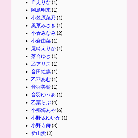
丘えりな
(1)
岡島明来
(1)
小笠原菜乃
(1)
奥菜みさき
(1)
小倉みなみ
(2)
小倉由菜
(1)
尾崎えりか
(1)
落合ゆき
(1)
乙アリス
(1)
音田絵凛
(1)
乙羽あむ
(1)
音羽美鈴
(1)
音羽ゆうあ
(1)
乙葉らぶ
(4)
小那海あや
(6)
小野坂ゆいか
(1)
小野寺舞
(3)
祈山愛
(2)