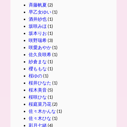
斉藤帆夏
(2)
早乙女ゆい
(1)
酒井紗也
(1)
坂咲みほ
(1)
坂本りお
(1)
咲野瑞希
(3)
咲愛あやか
(1)
佐久良咲希
(1)
紗倉まな
(1)
櫻ももな
(1)
桜ゆの
(1)
桜井ひなた
(1)
桜木美音
(5)
桜咲ひな
(1)
桜庭菜乃花
(2)
佐々木かんな
(1)
佐々木ひな
(1)
彩月七緒
(4)