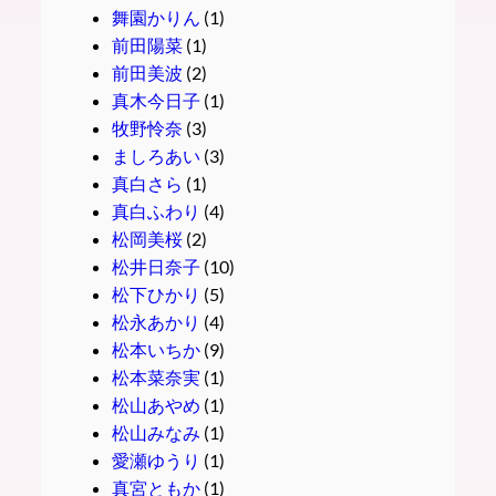
舞園かりん
(1)
前田陽菜
(1)
前田美波
(2)
真木今日子
(1)
牧野怜奈
(3)
ましろあい
(3)
真白さら
(1)
真白ふわり
(4)
松岡美桜
(2)
松井日奈子
(10)
松下ひかり
(5)
松永あかり
(4)
松本いちか
(9)
松本菜奈実
(1)
松山あやめ
(1)
松山みなみ
(1)
愛瀬ゆうり
(1)
真宮ともか
(1)