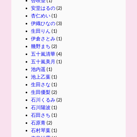
杏咲望
(1)
安堂はるの
(2)
杏仁めい
(1)
伊織ひなの
(3)
生田りん
(1)
伊倉さとみ
(1)
幾野まち
(2)
五十嵐清華
(4)
五十嵐美月
(1)
池内遥
(1)
池上乙葉
(1)
生田さな
(1)
生田優梨
(2)
石川くるみ
(2)
石川陽波
(1)
石田さち
(1)
石原青
(2)
石村琴葉
(1)