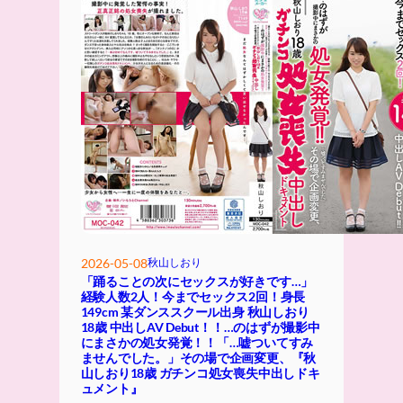
2026-05-08
秋山しおり
「踊ることの次にセックスが好きです…」
経験人数2人！今までセックス2回！身長
149cm 某ダンススクール出身 秋山しおり
18歳 中出しAV Debut！！…のはずが撮影中
にまさかの処女発覚！！「…嘘ついてすみ
ませんでした。」その場で企画変更、『秋
山しおり18歳 ガチンコ処女喪失中出しドキ
ュメント』