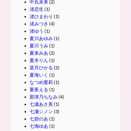
中丸未来
(2)
渚恋生
(1)
渚ひまわり
(1)
渚みつき
(4)
渚ゆう
(1)
夏川あゆみ
(1)
夏川うみ
(1)
夏来みあ
(2)
夏木りん
(1)
菜月ひかる
(2)
夏海いく
(1)
なつめ愛莉
(1)
夏夜える
(1)
那津乃ちなみ
(4)
七瀬あさ美
(1)
七瀬シノン
(3)
七碧のあ
(1)
七海ゆあ
(1)