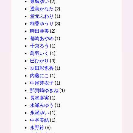
東城ゆい
(2)
透美かなた
(2)
堂元ふわり
(1)
桐香ゆうり
(3)
時田亜美
(2)
都崎あやめ
(1)
十束るう
(1)
鳥羽いく
(1)
巴ひかり
(3)
友田彩也香
(1)
内藤にこ
(1)
中尾芽衣子
(1)
那賀崎ゆきね
(1)
長瀬麻実
(1)
永瀬みゆう
(1)
永瀬ゆい
(1)
中谷美結
(1)
永野鈴
(6)