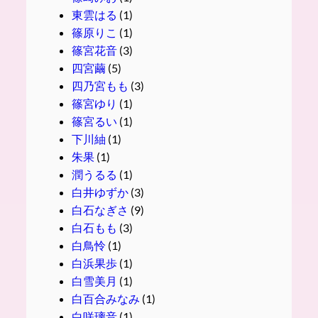
東雲はる
(1)
篠原りこ
(1)
篠宮花音
(3)
四宮繭
(5)
四乃宮もも
(3)
篠宮ゆり
(1)
篠宮るい
(1)
下川紬
(1)
朱果
(1)
潤うるる
(1)
白井ゆずか
(3)
白石なぎさ
(9)
白石もも
(3)
白鳥怜
(1)
白浜果歩
(1)
白雪美月
(1)
白百合みなみ
(1)
白咲璃音
(1)