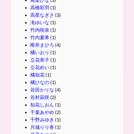
高橋彩羽
(1)
高星なぎさ
(3)
滝ゆいな
(1)
竹内咲奈
(1)
竹内夏希
(1)
唯井まひろ
(4)
橘いおり
(1)
立花恭子
(1)
立花めい
(1)
橘知花
(1)
橘ひなの
(1)
谷田かりな
(4)
谷村凪咲
(2)
知花しおん
(1)
千葉あやめ
(2)
千野みゆき
(1)
月城りり香
(1)