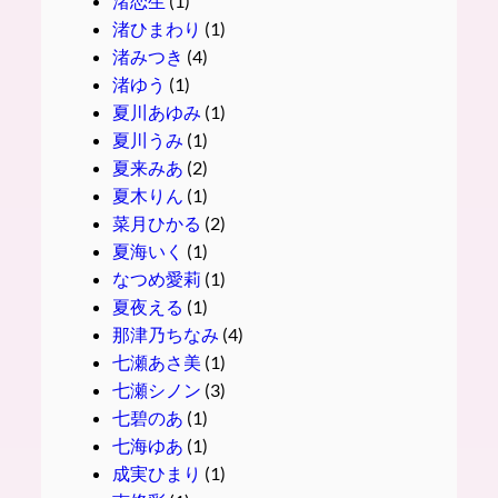
渚恋生
(1)
渚ひまわり
(1)
渚みつき
(4)
渚ゆう
(1)
夏川あゆみ
(1)
夏川うみ
(1)
夏来みあ
(2)
夏木りん
(1)
菜月ひかる
(2)
夏海いく
(1)
なつめ愛莉
(1)
夏夜える
(1)
那津乃ちなみ
(4)
七瀬あさ美
(1)
七瀬シノン
(3)
七碧のあ
(1)
七海ゆあ
(1)
成実ひまり
(1)