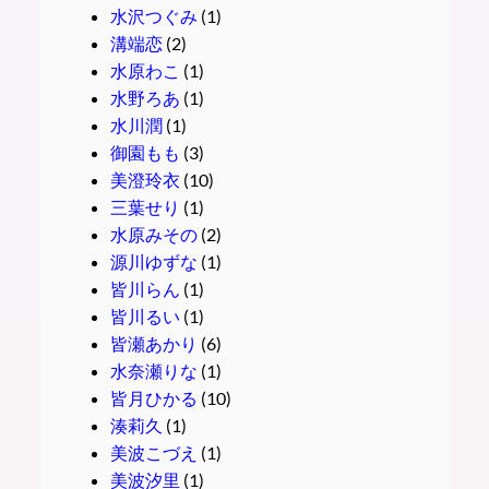
水沢つぐみ
(1)
溝端恋
(2)
水原わこ
(1)
水野ろあ
(1)
水川潤
(1)
御園もも
(3)
美澄玲衣
(10)
三葉せり
(1)
水原みその
(2)
源川ゆずな
(1)
皆川らん
(1)
皆川るい
(1)
皆瀬あかり
(6)
水奈瀬りな
(1)
皆月ひかる
(10)
湊莉久
(1)
美波こづえ
(1)
美波汐里
(1)