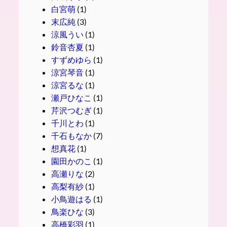
白宮萌
(1)
末広純
(3)
涼風うい
(1)
鈴音杏夏
(1)
すずめゆら
(1)
涼宮琴音
(1)
涼宮るな
(1)
瀬戸ひなこ
(1)
芹沢つむぎ
(1)
千川とわ
(1)
千石もなか
(7)
想真花
(1)
園田かのこ
(1)
高瀬りな
(2)
高梨有紗
(1)
小鳥遊はる
(1)
鳥楽ひな
(3)
高橋彩羽
(1)