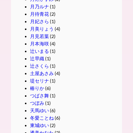
月乃ルナ
(1)
月待青花
(2)
月妃さら
(1)
月美りょう
(4)
月見若葉
(2)
月本海咲
(4)
辻いまる
(1)
辻早織
(1)
辻さくら
(1)
土屋あさみ
(4)
堤セリナ
(1)
椿りか
(6)
つばさ舞
(1)
つぼみ
(1)
天馬ゆい
(6)
冬愛ことね
(6)
東城ゆい
(2)
透美かなた
(2)