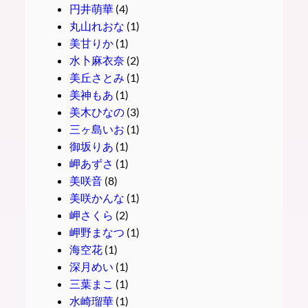
円井萌華
(4)
丸山れおな
(1)
美甘りか
(1)
水卜麻衣奈
(2)
美丘さとみ
(1)
美神もあ
(1)
美木ひなの
(3)
三ヶ島いお
(1)
御坂りあ
(1)
岬あずさ
(1)
美咲音
(8)
美咲かんな
(1)
岬さくら
(2)
岬野まなつ
(1)
海空花
(1)
深月めい
(1)
三葉まこ
(1)
水崎瑠華
(1)