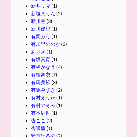
新井リマ
(1)
新垣まりん
(2)
新川空
(3)
新川優里
(1)
有岡みう
(1)
有加里ののか
(3)
ありさ
(1)
有坂真宵
(1)
有栖かなう
(4)
有栖舞衣
(7)
有馬美玖
(3)
有馬みずき
(2)
有村えりか
(1)
有村のぞみ
(1)
有本紗世
(1)
杏ここ
(2)
杏咲望
(1)
安堂はるの
(2)