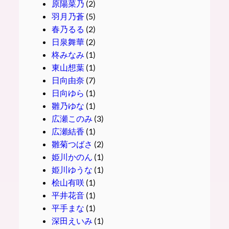
原陽菜乃
(2)
羽月乃蒼
(5)
春乃るる
(2)
日泉舞華
(2)
柊みなみ
(1)
東山想葉
(1)
日向由奈
(7)
日向ゆら
(1)
雛乃ゆな
(1)
広瀬このみ
(3)
広瀬結香
(1)
雛菊つばさ
(2)
姫川かのん
(1)
姫川ゆうな
(1)
桧山有咲
(1)
平井花音
(1)
平手まな
(1)
深田えいみ
(1)