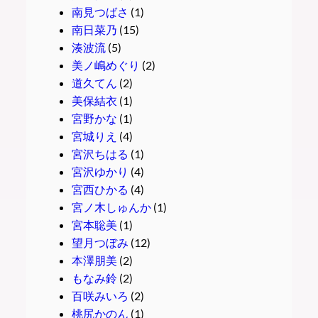
南見つばさ
(1)
南日菜乃
(15)
湊波流
(5)
美ノ嶋めぐり
(2)
道久てん
(2)
美保結衣
(1)
宮野かな
(1)
宮城りえ
(4)
宮沢ちはる
(1)
宮沢ゆかり
(4)
宮西ひかる
(4)
宮ノ木しゅんか
(1)
宮本聡美
(1)
望月つぼみ
(12)
本澤朋美
(2)
もなみ鈴
(2)
百咲みいろ
(2)
桃尻かのん
(1)