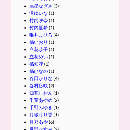
高星なぎさ
(3)
滝ゆいな
(1)
竹内咲奈
(1)
竹内夏希
(1)
唯井まひろ
(4)
橘いおり
(1)
立花恭子
(1)
立花めい
(1)
橘知花
(1)
橘ひなの
(1)
谷田かりな
(4)
谷村凪咲
(2)
知花しおん
(1)
千葉あやめ
(2)
千野みゆき
(1)
月城りり香
(1)
月乃あや
(6)
月野かすみ
(2)