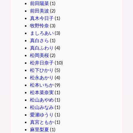
前田陽菜
(1)
前田美波
(2)
真木今日子
(1)
牧野怜奈
(3)
ましろあい
(3)
真白さら
(1)
真白ふわり
(4)
松岡美桜
(2)
松井日奈子
(10)
松下ひかり
(5)
松永あかり
(4)
松本いちか
(9)
松本菜奈実
(1)
松山あやめ
(1)
松山みなみ
(1)
愛瀬ゆうり
(1)
真宮ともか
(1)
麻里梨夏
(1)