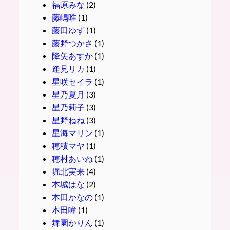
福原みな
(2)
藤嶋唯
(1)
藤田ゆず
(1)
藤野つかさ
(1)
降矢あすか
(1)
逢見リカ
(1)
星咲セイラ
(1)
星乃夏月
(3)
星乃莉子
(3)
星野ねね
(3)
星海マリン
(1)
穂積マヤ
(1)
穂村あいね
(1)
堀北実来
(4)
本城はな
(2)
本田かなの
(1)
本田瞳
(1)
舞園かりん
(1)