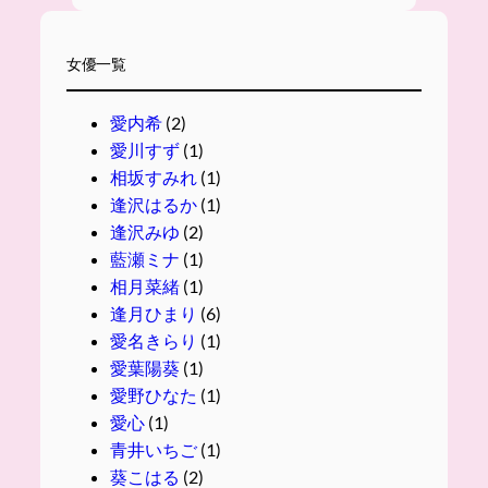
女優一覧
愛内希
(2)
愛川すず
(1)
相坂すみれ
(1)
逢沢はるか
(1)
逢沢みゆ
(2)
藍瀬ミナ
(1)
相月菜緒
(1)
逢月ひまり
(6)
愛名きらり
(1)
愛葉陽葵
(1)
愛野ひなた
(1)
愛心
(1)
青井いちご
(1)
葵こはる
(2)