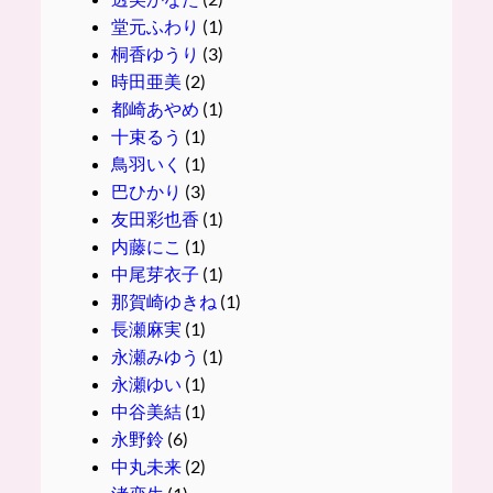
堂元ふわり
(1)
桐香ゆうり
(3)
時田亜美
(2)
都崎あやめ
(1)
十束るう
(1)
鳥羽いく
(1)
巴ひかり
(3)
友田彩也香
(1)
内藤にこ
(1)
中尾芽衣子
(1)
那賀崎ゆきね
(1)
長瀬麻実
(1)
永瀬みゆう
(1)
永瀬ゆい
(1)
中谷美結
(1)
永野鈴
(6)
中丸未来
(2)