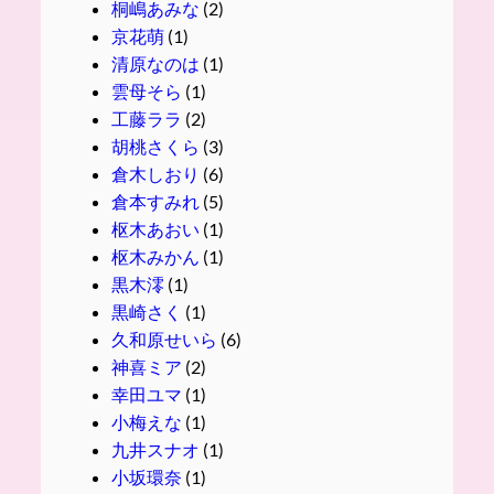
桐嶋あみな
(2)
京花萌
(1)
清原なのは
(1)
雲母そら
(1)
工藤ララ
(2)
胡桃さくら
(3)
倉木しおり
(6)
倉本すみれ
(5)
枢木あおい
(1)
枢木みかん
(1)
黒木澪
(1)
黒崎さく
(1)
久和原せいら
(6)
神喜ミア
(2)
幸田ユマ
(1)
小梅えな
(1)
九井スナオ
(1)
小坂環奈
(1)