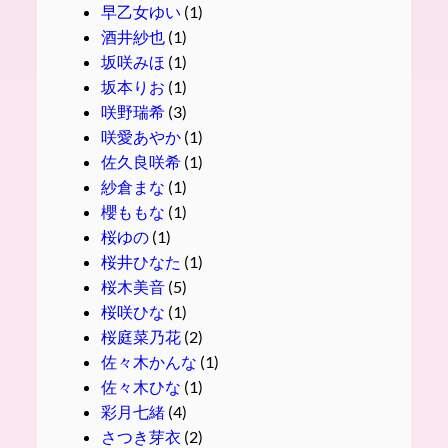
早乙女ゆい
(1)
酒井紗也
(1)
坂咲みほ
(1)
坂本りお
(1)
咲野瑞希
(3)
咲愛あやか
(1)
佐久良咲希
(1)
紗倉まな
(1)
櫻ももな
(1)
桜ゆの
(1)
桜井ひなた
(1)
桜木美音
(5)
桜咲ひな
(1)
桜庭菜乃花
(2)
佐々木かんな
(1)
佐々木ひな
(1)
彩月七緒
(4)
さつき芽衣
(2)