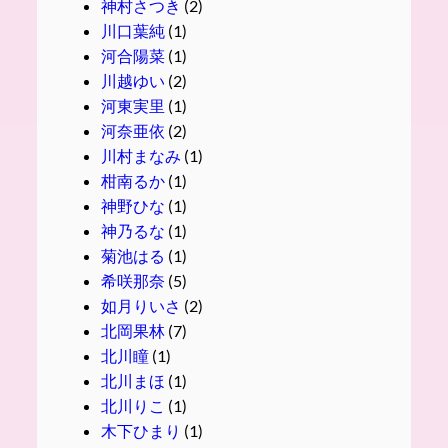
神村さつき
(2)
川口葉純
(1)
河合陽菜
(1)
川越ゆい
(2)
河東実里
(1)
河奈亜依
(2)
川村まなみ
(1)
柑南るか
(1)
神野ひな
(1)
神乃るな
(1)
菊池はる
(1)
希咲那奈
(5)
如月りいさ
(2)
北岡果林
(7)
北川瞳
(1)
北川まほ
(1)
北川りこ
(1)
木下ひまり
(1)