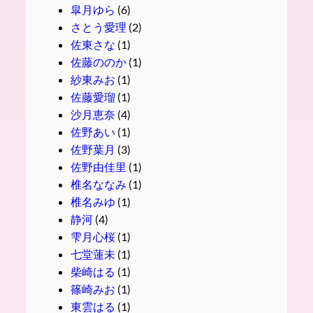
皐月ゆら
(6)
さとう愛理
(2)
佐東さな
(1)
佐藤ののか
(1)
紗東みお
(1)
佐藤愛瑠
(1)
沙月恵奈
(4)
佐野あい
(1)
佐野葉月
(3)
佐野由佳里
(1)
椎名ななみ
(1)
椎名みゆ
(1)
静河
(4)
雫月心桜
(1)
七堂蓮未
(1)
柴崎はる
(1)
篠崎みお
(1)
東雲はる
(1)