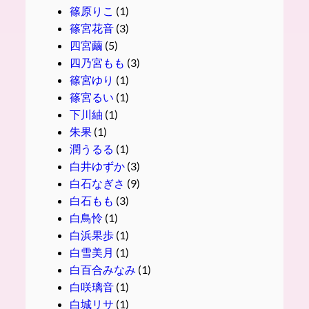
篠原りこ
(1)
篠宮花音
(3)
四宮繭
(5)
四乃宮もも
(3)
篠宮ゆり
(1)
篠宮るい
(1)
下川紬
(1)
朱果
(1)
潤うるる
(1)
白井ゆずか
(3)
白石なぎさ
(9)
白石もも
(3)
白鳥怜
(1)
白浜果歩
(1)
白雪美月
(1)
白百合みなみ
(1)
白咲璃音
(1)
白城リサ
(1)