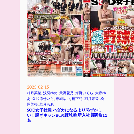
2025-02-15
相月菜緒
, 
浅羽ゆめ
, 
天野花乃
, 
海野いくら
, 
大森ゆ
あ
, 
久和原せいら
, 
東城ゆい
, 
橋下詩
, 
羽月果音
, 
松
岡美桜
, 
若月もあ
SOD女子社員 ハダカになるより恥ずかし
い！脱ぎキャンBOX野球拳 新入社員研修11
名