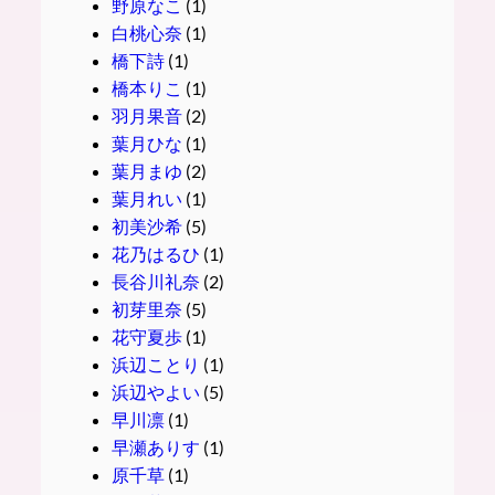
野原なこ
(1)
白桃心奈
(1)
橋下詩
(1)
橋本りこ
(1)
羽月果音
(2)
葉月ひな
(1)
葉月まゆ
(2)
葉月れい
(1)
初美沙希
(5)
花乃はるひ
(1)
長谷川礼奈
(2)
初芽里奈
(5)
花守夏歩
(1)
浜辺ことり
(1)
浜辺やよい
(5)
早川凛
(1)
早瀬ありす
(1)
原千草
(1)