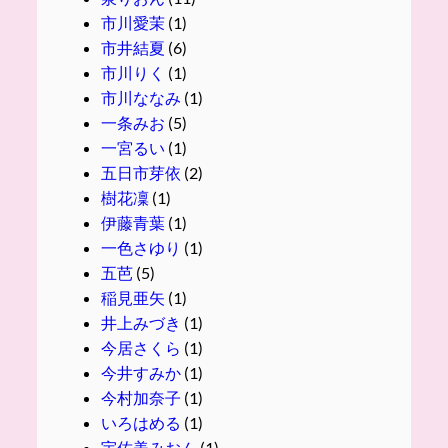
市川愛茉
(1)
市井結夏
(6)
市川りく
(1)
市川ななみ
(1)
一条みお
(5)
一宮るい
(1)
五日市芽依
(2)
樹花凜
(1)
伊藤青葉
(1)
一色さゆり
(1)
五芭
(5)
稲見亜矢
(1)
井上みづき
(1)
今居さくら
(1)
今井すみか
(1)
今村加奈子
(1)
いろはめる
(1)
宇佐美みおん
(1)