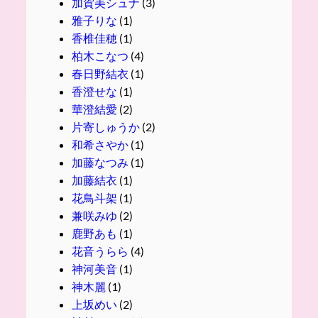
加賀美シュナ
(3)
雅子りな
(1)
香椎佳穂
(1)
柏木こなつ
(4)
春日野結衣
(1)
香澄せな
(1)
華澄結愛
(2)
片寄しゅうか
(2)
和希さやか
(1)
加藤なつみ
(1)
加藤結衣
(1)
花鳥斗架
(1)
兼咲みゆ
(2)
鹿野あも
(1)
花音うらら
(4)
神河美音
(1)
神木麗
(1)
上坂めい
(2)