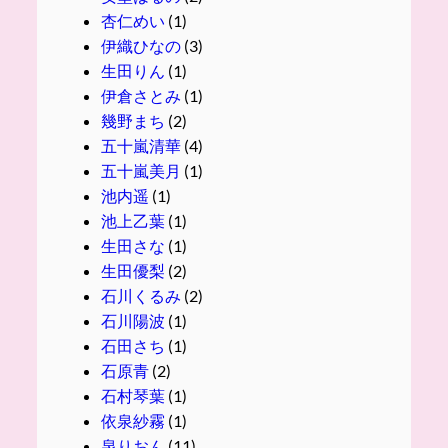
杏仁めい
(1)
伊織ひなの
(3)
生田りん
(1)
伊倉さとみ
(1)
幾野まち
(2)
五十嵐清華
(4)
五十嵐美月
(1)
池内遥
(1)
池上乙葉
(1)
生田さな
(1)
生田優梨
(2)
石川くるみ
(2)
石川陽波
(1)
石田さち
(1)
石原青
(2)
石村琴葉
(1)
依泉紗霧
(1)
泉りおん
(11)