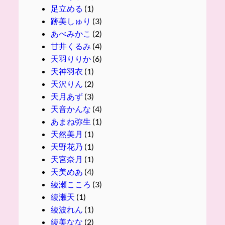
足立める
(1)
跡美しゅり
(3)
あべみかこ
(2)
甘井くるみ
(4)
天羽りりか
(6)
天神羽衣
(1)
天沢りん
(2)
天月あず
(3)
天音かんな
(4)
あまね弥生
(1)
天然美月
(1)
天野花乃
(1)
天宮奈月
(1)
天美めあ
(4)
綾瀬こころ
(3)
綾瀬天
(1)
綾波れん
(1)
綾美なな
(2)