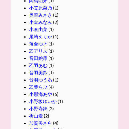
岡島明来
(1)
小笠原菜乃
(1)
奥菜みさき
(1)
小倉みなみ
(2)
小倉由菜
(1)
尾崎えりか
(1)
落合ゆき
(1)
乙アリス
(1)
音田絵凛
(1)
乙羽あむ
(1)
音羽美鈴
(1)
音羽ゆうあ
(1)
乙葉らぶ
(4)
小那海あや
(6)
小野坂ゆいか
(1)
小野寺舞
(3)
祈山愛
(2)
加賀美さら
(4)