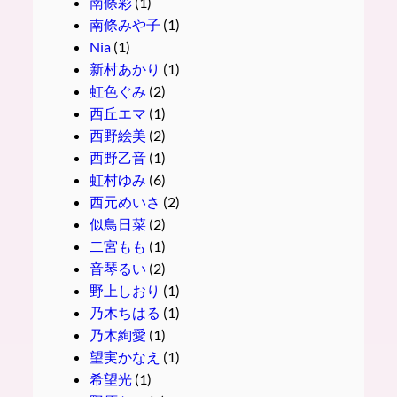
南條彩
(1)
南條みや子
(1)
Nia
(1)
新村あかり
(1)
虹色ぐみ
(2)
西丘エマ
(1)
西野絵美
(2)
西野乙音
(1)
虹村ゆみ
(6)
西元めいさ
(2)
似鳥日菜
(2)
二宮もも
(1)
音琴るい
(2)
野上しおり
(1)
乃木ちはる
(1)
乃木絢愛
(1)
望実かなえ
(1)
希望光
(1)