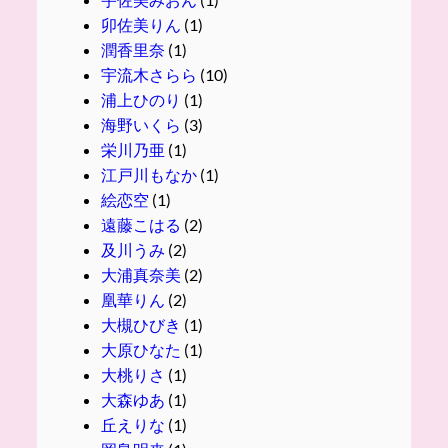
卯佐美りん
(1)
潤香里奈
(1)
宇流木さらら
(10)
浦上ひのり
(1)
海野いくら
(3)
栄川乃亜
(1)
江戸川もなか
(1)
絵恋空
(1)
遠藤こはる
(2)
及川うみ
(2)
大浦真奈美
(2)
凰華りん
(2)
大槻ひびき
(1)
大原ひなた
(1)
大桃りさ
(1)
大森ゆあ
(1)
丘えりな
(1)