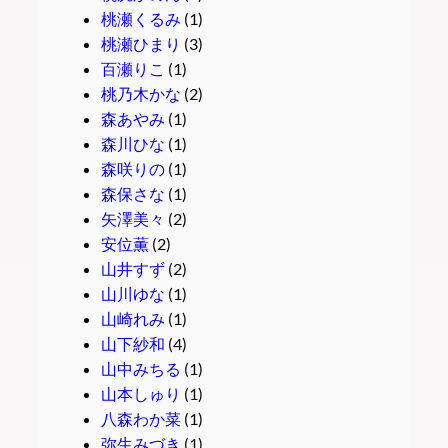
桃瀬くるみ
(1)
桃瀬ひまり
(3)
百瀬りこ
(1)
桃乃木かな
(2)
森あやみ
(1)
森川ひな
(1)
森咲りの
(1)
森保さな
(1)
矢澤美々
(2)
安位薫
(2)
山井すず
(2)
山川ゆな
(1)
山崎れみ
(1)
山下紗和
(4)
山中みちる
(1)
山本しゅり
(1)
八森わか菜
(1)
弥生みづき
(1)