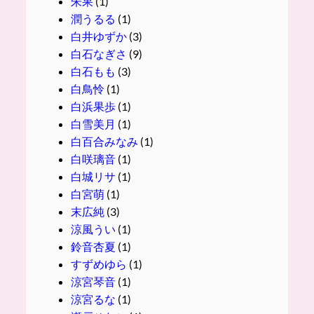
朱果
(1)
潤うるる
(1)
白井ゆずか
(3)
白石なぎさ
(9)
白石もも
(3)
白鳥怜
(1)
白浜果歩
(1)
白雪美月
(1)
白百合みなみ
(1)
白咲璃音
(1)
白城リサ
(1)
白宮萌
(1)
末広純
(3)
涼風うい
(1)
鈴音杏夏
(1)
すずめゆら
(1)
涼宮琴音
(1)
涼宮るな
(1)