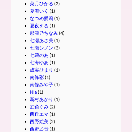
菜月ひかる
(2)
夏海いく
(1)
なつめ愛莉
(1)
夏夜える
(1)
那津乃ちなみ
(4)
七瀬あさ美
(1)
七瀬シノン
(3)
七碧のあ
(1)
七海ゆあ
(1)
成実ひまり
(1)
南條彩
(1)
南條みや子
(1)
Nia
(1)
新村あかり
(1)
虹色ぐみ
(2)
西丘エマ
(1)
西野絵美
(2)
西野乙音
(1)