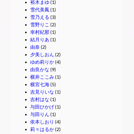
裕木まゆ
(1)
雪代美鳳
(1)
雪乃える
(3)
雪野りこ
(2)
幸村紀那
(1)
結月りあ
(1)
由奈
(2)
夕美しおん
(2)
ゆめ莉りか
(4)
由良かな
(9)
横井ここみ
(1)
横宮七海
(5)
吉見りいな
(1)
吉村はな
(1)
与田ひかげ
(1)
与田りん
(1)
依本しおり
(4)
莉々はるか
(2)