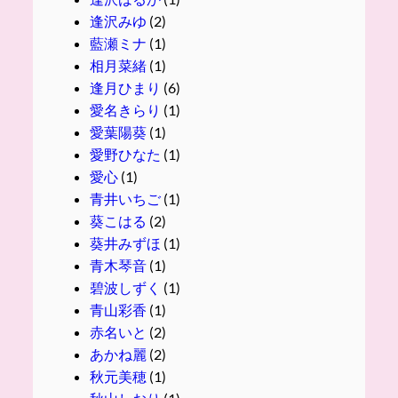
逢沢みゆ
(2)
藍瀬ミナ
(1)
相月菜緒
(1)
逢月ひまり
(6)
愛名きらり
(1)
愛葉陽葵
(1)
愛野ひなた
(1)
愛心
(1)
青井いちご
(1)
葵こはる
(2)
葵井みずほ
(1)
青木琴音
(1)
碧波しずく
(1)
青山彩香
(1)
赤名いと
(2)
あかね麗
(2)
秋元美穂
(1)