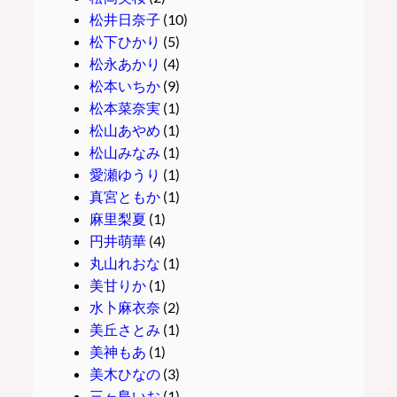
松井日奈子
(10)
松下ひかり
(5)
松永あかり
(4)
松本いちか
(9)
松本菜奈実
(1)
松山あやめ
(1)
松山みなみ
(1)
愛瀬ゆうり
(1)
真宮ともか
(1)
麻里梨夏
(1)
円井萌華
(4)
丸山れおな
(1)
美甘りか
(1)
水卜麻衣奈
(2)
美丘さとみ
(1)
美神もあ
(1)
美木ひなの
(3)
三ヶ島いお
(1)