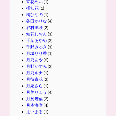
立花めい
(1)
橘知花
(1)
橘ひなの
(1)
谷田かりな
(4)
谷村凪咲
(2)
知花しおん
(1)
千葉あやめ
(2)
千野みゆき
(1)
月城りり香
(1)
月乃あや
(6)
月野かすみ
(2)
月乃ルナ
(1)
月待青花
(2)
月妃さら
(1)
月美りょう
(4)
月見若葉
(2)
月本海咲
(4)
辻いまる
(1)