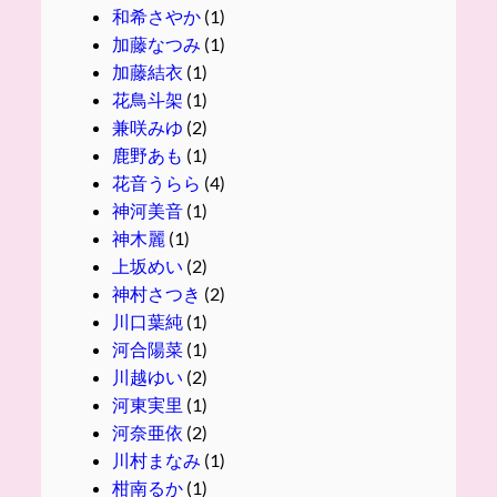
和希さやか
(1)
加藤なつみ
(1)
加藤結衣
(1)
花鳥斗架
(1)
兼咲みゆ
(2)
鹿野あも
(1)
花音うらら
(4)
神河美音
(1)
神木麗
(1)
上坂めい
(2)
神村さつき
(2)
川口葉純
(1)
河合陽菜
(1)
川越ゆい
(2)
河東実里
(1)
河奈亜依
(2)
川村まなみ
(1)
柑南るか
(1)