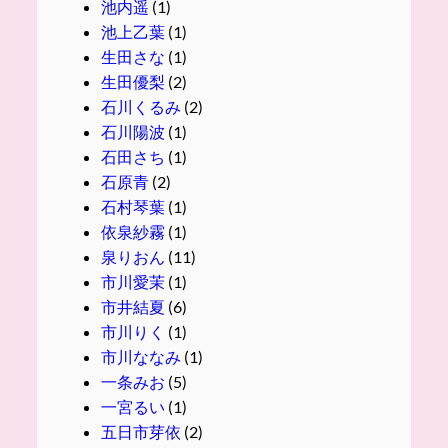
池内遥
(1)
池上乙葉
(1)
生田さな
(1)
生田優梨
(2)
石川くるみ
(2)
石川陽波
(1)
石田さち
(1)
石原青
(2)
石村琴葉
(1)
依泉紗霧
(1)
泉りおん
(11)
市川愛茉
(1)
市井結夏
(6)
市川りく
(1)
市川ななみ
(1)
一条みお
(5)
一宮るい
(1)
五日市芽依
(2)