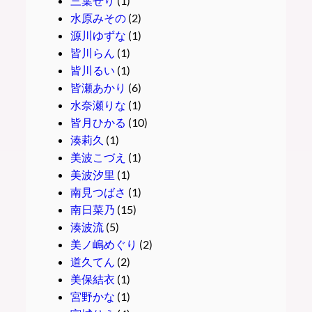
三葉せり
(1)
水原みその
(2)
源川ゆずな
(1)
皆川らん
(1)
皆川るい
(1)
皆瀬あかり
(6)
水奈瀬りな
(1)
皆月ひかる
(10)
湊莉久
(1)
美波こづえ
(1)
美波汐里
(1)
南見つばさ
(1)
南日菜乃
(15)
湊波流
(5)
美ノ嶋めぐり
(2)
道久てん
(2)
美保結衣
(1)
宮野かな
(1)