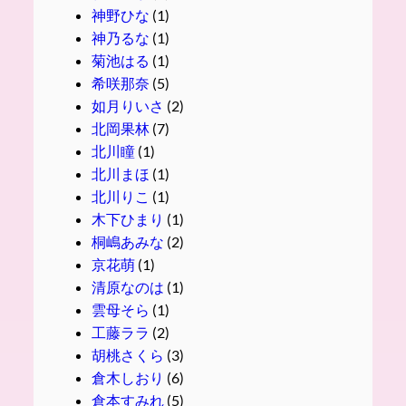
神野ひな
(1)
神乃るな
(1)
菊池はる
(1)
希咲那奈
(5)
如月りいさ
(2)
北岡果林
(7)
北川瞳
(1)
北川まほ
(1)
北川りこ
(1)
木下ひまり
(1)
桐嶋あみな
(2)
京花萌
(1)
清原なのは
(1)
雲母そら
(1)
工藤ララ
(2)
胡桃さくら
(3)
倉木しおり
(6)
倉本すみれ
(5)