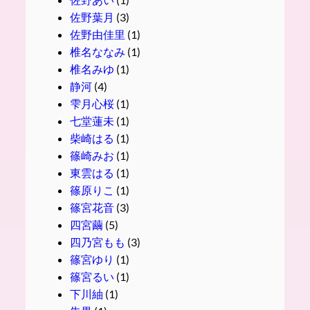
佐野葉月
(3)
佐野由佳里
(1)
椎名ななみ
(1)
椎名みゆ
(1)
静河
(4)
雫月心桜
(1)
七堂蓮未
(1)
柴崎はる
(1)
篠崎みお
(1)
東雲はる
(1)
篠原りこ
(1)
篠宮花音
(3)
四宮繭
(5)
四乃宮もも
(3)
篠宮ゆり
(1)
篠宮るい
(1)
下川紬
(1)