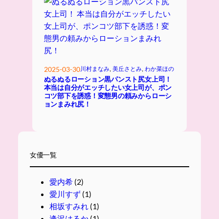
2025-03-30
川村まなみ
, 
美丘さとみ
, 
わか菜ほの
ぬるぬるローション黒パンスト尻女上司！
本当は自分がエッチしたい女上司が、ポン
コツ部下を誘惑！変態男の頼みからローシ
ョンまみれ尻！
女優一覧
愛内希
(2)
愛川すず
(1)
相坂すみれ
(1)
逢沢はるか
(1)