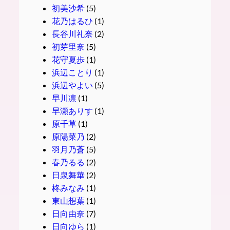
初美沙希
(5)
花乃はるひ
(1)
長谷川礼奈
(2)
初芽里奈
(5)
花守夏歩
(1)
浜辺ことり
(1)
浜辺やよい
(5)
早川凛
(1)
早瀬ありす
(1)
原千草
(1)
原陽菜乃
(2)
羽月乃蒼
(5)
春乃るる
(2)
日泉舞華
(2)
柊みなみ
(1)
東山想葉
(1)
日向由奈
(7)
日向ゆら
(1)