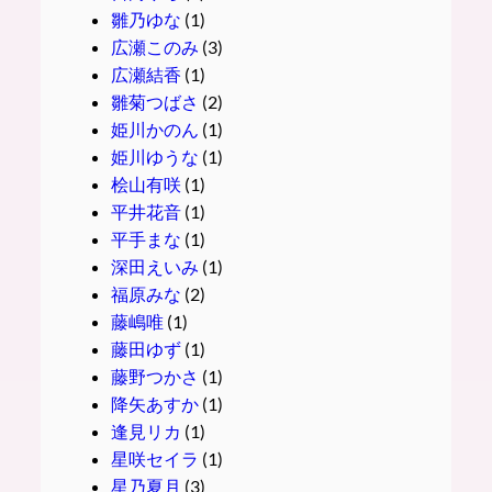
雛乃ゆな
(1)
広瀬このみ
(3)
広瀬結香
(1)
雛菊つばさ
(2)
姫川かのん
(1)
姫川ゆうな
(1)
桧山有咲
(1)
平井花音
(1)
平手まな
(1)
深田えいみ
(1)
福原みな
(2)
藤嶋唯
(1)
藤田ゆず
(1)
藤野つかさ
(1)
降矢あすか
(1)
逢見リカ
(1)
星咲セイラ
(1)
星乃夏月
(3)