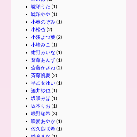
琥珀うた
(1)
琥珀やや
(1)
小春のぞみ
(1)
小松杏
(2)
小湊よつ葉
(2)
小峰みこ
(1)
紺野みいな
(1)
斎藤あんず
(1)
斎藤かさね
(2)
斉藤帆夏
(2)
早乙女ゆい
(1)
酒井紗也
(1)
坂咲みほ
(1)
坂本りお
(1)
咲野瑞希
(3)
咲愛あやか
(1)
佐久良咲希
(1)
紗倉まな
(1)