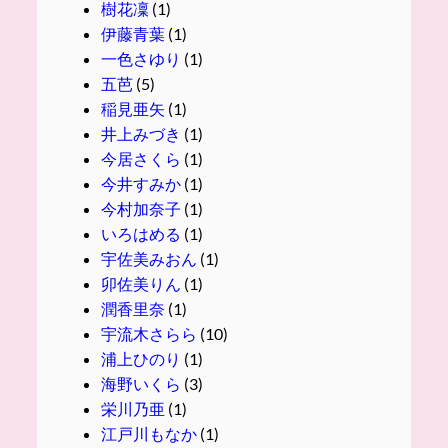
樹花凜
(1)
伊藤青葉
(1)
一色さゆり
(1)
五芭
(5)
稲見亜矢
(1)
井上みづき
(1)
今居さくら
(1)
今井すみか
(1)
今村加奈子
(1)
いろはめる
(1)
宇佐美みおん
(1)
卯佐美りん
(1)
潤香里奈
(1)
宇流木さらら
(10)
浦上ひのり
(1)
海野いくら
(3)
栄川乃亜
(1)
江戸川もなか
(1)