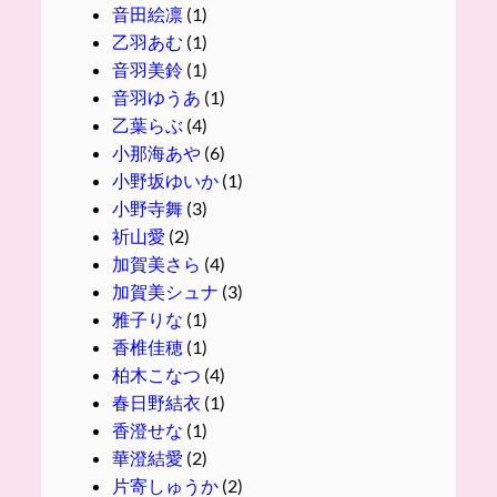
音田絵凛
(1)
乙羽あむ
(1)
音羽美鈴
(1)
音羽ゆうあ
(1)
乙葉らぶ
(4)
小那海あや
(6)
小野坂ゆいか
(1)
小野寺舞
(3)
祈山愛
(2)
加賀美さら
(4)
加賀美シュナ
(3)
雅子りな
(1)
香椎佳穂
(1)
柏木こなつ
(4)
春日野結衣
(1)
香澄せな
(1)
華澄結愛
(2)
片寄しゅうか
(2)