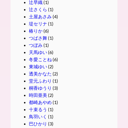
辻早織
(1)
辻さくら
(1)
土屋あさみ
(4)
堤セリナ
(1)
椿りか
(6)
つばさ舞
(1)
つぼみ
(1)
天馬ゆい
(6)
冬愛ことね
(6)
東城ゆい
(2)
透美かなた
(2)
堂元ふわり
(1)
桐香ゆうり
(3)
時田亜美
(2)
都崎あやめ
(1)
十束るう
(1)
鳥羽いく
(1)
巴ひかり
(3)