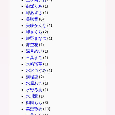
御坂りあ
(1)
岬あずさ
(1)
美咲音
(8)
美咲かんな
(1)
岬さくら
(2)
岬野まなつ
(1)
海空花
(1)
深月めい
(1)
三葉まこ
(1)
水崎瑠華
(1)
水沢つぐみ
(1)
溝端恋
(2)
水原わこ
(1)
水野ろあ
(1)
水川潤
(1)
御園もも
(3)
美澄玲衣
(10)