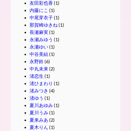
友田彩也香
(1)
内藤にこ
(1)
中尾芽衣子
(1)
那賀崎ゆきね
(1)
長瀬麻実
(1)
永瀬みゆう
(1)
永瀬ゆい
(1)
中谷美結
(1)
永野鈴
(6)
中丸未来
(2)
渚恋生
(1)
渚ひまわり
(1)
渚みつき
(4)
渚ゆう
(1)
夏川あゆみ
(1)
夏川うみ
(1)
夏来みあ
(2)
夏木りん
(1)