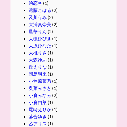
絵恋空
(1)
遠藤こはる
(2)
及川うみ
(2)
大浦真奈美
(2)
凰華りん
(2)
大槻ひびき
(1)
大原ひなた
(1)
大桃りさ
(1)
大森ゆあ
(1)
丘えりな
(1)
岡島明来
(1)
小笠原菜乃
(1)
奥菜みさき
(1)
小倉みなみ
(2)
小倉由菜
(1)
尾崎えりか
(1)
落合ゆき
(1)
乙アリス
(1)