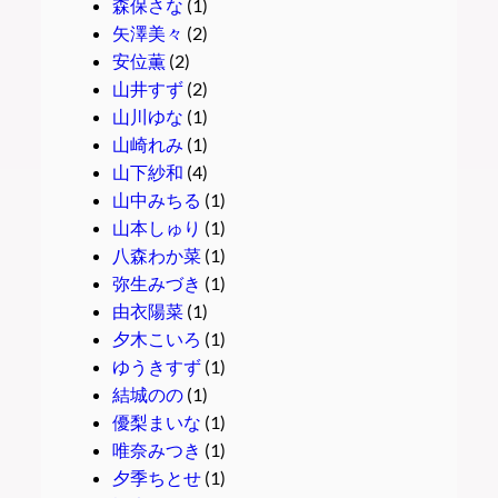
森保さな
(1)
矢澤美々
(2)
安位薫
(2)
山井すず
(2)
山川ゆな
(1)
山崎れみ
(1)
山下紗和
(4)
山中みちる
(1)
山本しゅり
(1)
八森わか菜
(1)
弥生みづき
(1)
由衣陽菜
(1)
夕木こいろ
(1)
ゆうきすず
(1)
結城のの
(1)
優梨まいな
(1)
唯奈みつき
(1)
夕季ちとせ
(1)