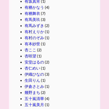
有坂真宵
(1)
有栖かなう
(4)
有栖舞衣
(7)
有馬美玖
(3)
有馬みずき
(2)
有村えりか
(1)
有村のぞみ
(1)
有本紗世
(1)
杏ここ
(2)
杏咲望
(1)
安堂はるの
(2)
杏仁めい
(1)
伊織ひなの
(3)
生田りん
(1)
伊倉さとみ
(1)
幾野まち
(2)
五十嵐清華
(4)
五十嵐美月
(1)