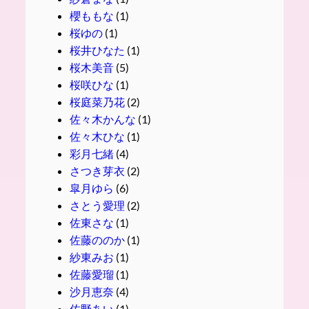
櫻ももな
(1)
桜ゆの
(1)
桜井ひなた
(1)
桜木美音
(5)
桜咲ひな
(1)
桜庭菜乃花
(2)
佐々木かんな
(1)
佐々木ひな
(1)
彩月七緒
(4)
さつき芽衣
(2)
皐月ゆら
(6)
さとう愛理
(2)
佐東さな
(1)
佐藤ののか
(1)
紗東みお
(1)
佐藤愛瑠
(1)
沙月恵奈
(4)
佐野あい
(1)