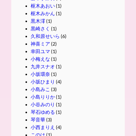
枢木あおい
(1)
枢木みかん
(1)
黒木澪
(1)
黒崎さく
(1)
久和原せいら
(6)
神喜ミア
(2)
幸田ユマ
(1)
小梅えな
(1)
九井スナオ
(1)
小坂環奈
(1)
小坂ひまり
(4)
小島みこ
(3)
小島りりか
(1)
小谷みのり
(1)
琴石ゆめる
(1)
琴音華
(3)
小西まりえ
(4)
このは
(1)