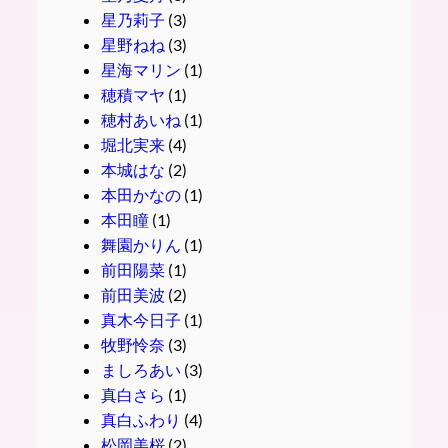
星乃莉子
(3)
星野ねね
(3)
星海マリン
(1)
穂積マヤ
(1)
穂村あいね
(1)
堀北実来
(4)
本城はな
(2)
本田かなの
(1)
本田瞳
(1)
舞園かりん
(1)
前田陽菜
(1)
前田美波
(2)
真木今日子
(1)
牧野怜奈
(3)
ましろあい
(3)
真白さら
(1)
真白ふわり
(4)
松岡美桜
(2)