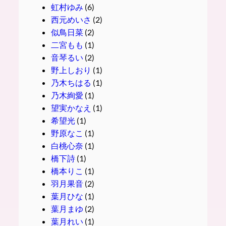
虹村ゆみ
(6)
西元めいさ
(2)
似鳥日菜
(2)
二宮もも
(1)
音琴るい
(2)
野上しおり
(1)
乃木ちはる
(1)
乃木絢愛
(1)
望実かなえ
(1)
希望光
(1)
野原なこ
(1)
白桃心奈
(1)
橋下詩
(1)
橋本りこ
(1)
羽月果音
(2)
葉月ひな
(1)
葉月まゆ
(2)
葉月れい
(1)