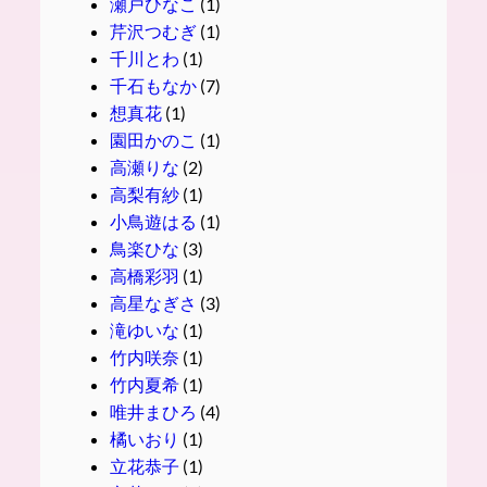
瀬戸ひなこ
(1)
芹沢つむぎ
(1)
千川とわ
(1)
千石もなか
(7)
想真花
(1)
園田かのこ
(1)
高瀬りな
(2)
高梨有紗
(1)
小鳥遊はる
(1)
鳥楽ひな
(3)
高橋彩羽
(1)
高星なぎさ
(3)
滝ゆいな
(1)
竹内咲奈
(1)
竹内夏希
(1)
唯井まひろ
(4)
橘いおり
(1)
立花恭子
(1)