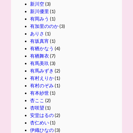
新川空
(3)
新川優里
(1)
有岡みう
(1)
有加里ののか
(3)
ありさ
(1)
有坂真宵
(1)
有栖かなう
(4)
有栖舞衣
(7)
有馬美玖
(3)
有馬みずき
(2)
有村えりか
(1)
有村のぞみ
(1)
有本紗世
(1)
杏ここ
(2)
杏咲望
(1)
安堂はるの
(2)
杏仁めい
(1)
伊織ひなの
(3)