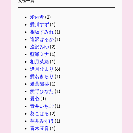
女優一覧
愛内希
(2)
愛川すず
(1)
相坂すみれ
(1)
逢沢はるか
(1)
逢沢みゆ
(2)
藍瀬ミナ
(1)
相月菜緒
(1)
逢月ひまり
(6)
愛名きらり
(1)
愛葉陽葵
(1)
愛野ひなた
(1)
愛心
(1)
青井いちご
(1)
葵こはる
(2)
葵井みずほ
(1)
青木琴音
(1)