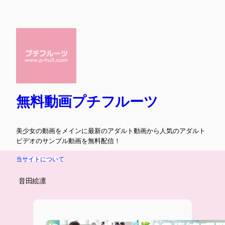
内
容
を
ス
キ
ッ
プ
無料動画プチフルーツ
美少女の動画をメインに最新のアダルト動画から人気のアダルト
ビデオのサンプル動画を無料配信！
当サイトについて
音田絵凛