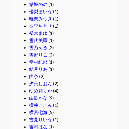
結城のの
(1)
優梨まいな
(1)
唯奈みつき
(1)
夕季ちとせ
(1)
裕木まゆ
(1)
雪代美鳳
(1)
雪乃える
(3)
雪野りこ
(2)
幸村紀那
(1)
結月りあ
(1)
由奈
(2)
夕美しおん
(2)
ゆめ莉りか
(4)
由良かな
(9)
横井ここみ
(1)
横宮七海
(5)
吉見りいな
(1)
吉村はな
(1)