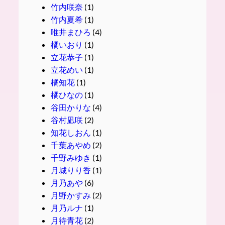
竹内咲奈
(1)
竹内夏希
(1)
唯井まひろ
(4)
橘いおり
(1)
立花恭子
(1)
立花めい
(1)
橘知花
(1)
橘ひなの
(1)
谷田かりな
(4)
谷村凪咲
(2)
知花しおん
(1)
千葉あやめ
(2)
千野みゆき
(1)
月城りり香
(1)
月乃あや
(6)
月野かすみ
(2)
月乃ルナ
(1)
月待青花
(2)