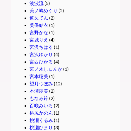
湊波流
(5)
美ノ嶋めぐり
(2)
道久てん
(2)
美保結衣
(1)
宮野かな
(1)
宮城りえ
(4)
宮沢ちはる
(1)
宮沢ゆかり
(4)
宮西ひかる
(4)
宮ノ木しゅんか
(1)
宮本聡美
(1)
望月つぼみ
(12)
本澤朋美
(2)
もなみ鈴
(2)
百咲みいろ
(2)
桃尻かのん
(1)
桃瀬くるみ
(1)
桃瀬ひまり
(3)