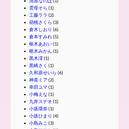
清原なのは
(1)
雲母そら
(1)
工藤ララ
(2)
胡桃さくら
(3)
倉木しおり
(6)
倉本すみれ
(5)
枢木あおい
(1)
枢木みかん
(1)
黒木澪
(1)
黒崎さく
(1)
久和原せいら
(6)
神喜ミア
(2)
幸田ユマ
(1)
小梅えな
(1)
九井スナオ
(1)
小坂環奈
(1)
小坂ひまり
(4)
小島みこ
(3)