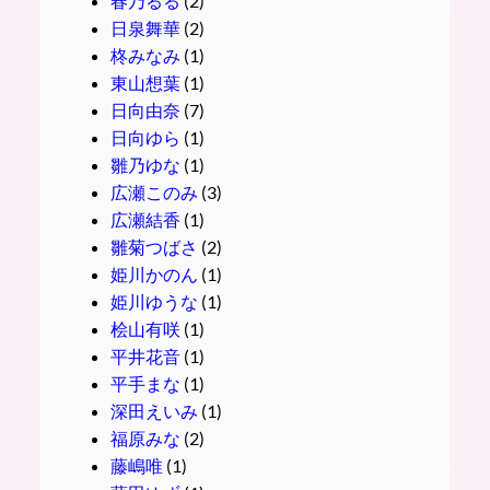
春乃るる
(2)
日泉舞華
(2)
柊みなみ
(1)
東山想葉
(1)
日向由奈
(7)
日向ゆら
(1)
雛乃ゆな
(1)
広瀬このみ
(3)
広瀬結香
(1)
雛菊つばさ
(2)
姫川かのん
(1)
姫川ゆうな
(1)
桧山有咲
(1)
平井花音
(1)
平手まな
(1)
深田えいみ
(1)
福原みな
(2)
藤嶋唯
(1)