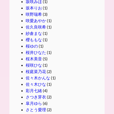
坂咲みほ
(1)
坂本りお
(1)
咲野瑞希
(3)
咲愛あやか
(1)
佐久良咲希
(1)
紗倉まな
(1)
櫻ももな
(1)
桜ゆの
(1)
桜井ひなた
(1)
桜木美音
(5)
桜咲ひな
(1)
桜庭菜乃花
(2)
佐々木かんな
(1)
佐々木ひな
(1)
彩月七緒
(4)
さつき芽衣
(2)
皐月ゆら
(6)
さとう愛理
(2)