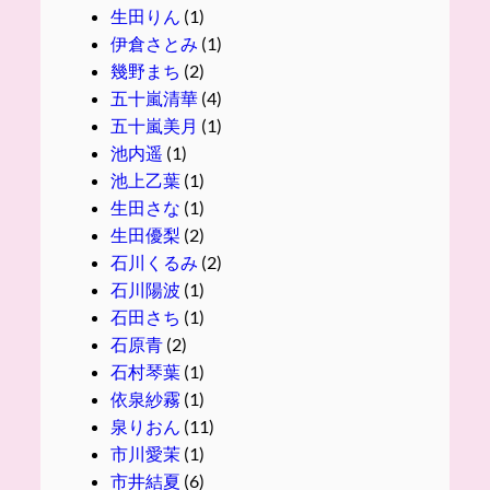
生田りん
(1)
伊倉さとみ
(1)
幾野まち
(2)
五十嵐清華
(4)
五十嵐美月
(1)
池内遥
(1)
池上乙葉
(1)
生田さな
(1)
生田優梨
(2)
石川くるみ
(2)
石川陽波
(1)
石田さち
(1)
石原青
(2)
石村琴葉
(1)
依泉紗霧
(1)
泉りおん
(11)
市川愛茉
(1)
市井結夏
(6)