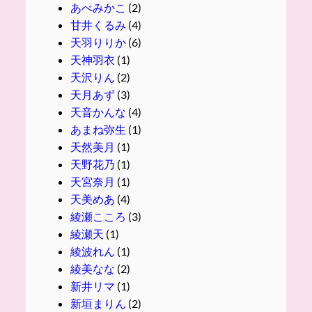
あべみかこ
(2)
甘井くるみ
(4)
天羽りりか
(6)
天神羽衣
(1)
天沢りん
(2)
天月あず
(3)
天音かんな
(4)
あまね弥生
(1)
天然美月
(1)
天野花乃
(1)
天宮奈月
(1)
天美めあ
(4)
綾瀬こころ
(3)
綾瀬天
(1)
綾波れん
(1)
綾美なな
(2)
新井リマ
(1)
新垣まりん
(2)