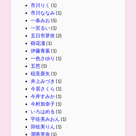
市川りく
(1)
市川ななみ
(1)
一条みお
(5)
一宮るい
(1)
五日市芽依
(2)
樹花凜
(1)
伊藤青葉
(1)
一色さゆり
(1)
五芭
(5)
稲見亜矢
(1)
井上みづき
(1)
今居さくら
(1)
今井すみか
(1)
今村加奈子
(1)
いろはめる
(1)
宇佐美みおん
(1)
卯佐美りん
(1)
潤香里奈
(1)