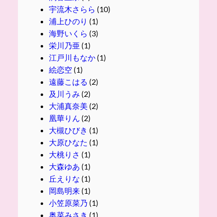
宇流木さらら
(10)
浦上ひのり
(1)
海野いくら
(3)
栄川乃亜
(1)
江戸川もなか
(1)
絵恋空
(1)
遠藤こはる
(2)
及川うみ
(2)
大浦真奈美
(2)
凰華りん
(2)
大槻ひびき
(1)
大原ひなた
(1)
大桃りさ
(1)
大森ゆあ
(1)
丘えりな
(1)
岡島明来
(1)
小笠原菜乃
(1)
奥菜みさき
(1)