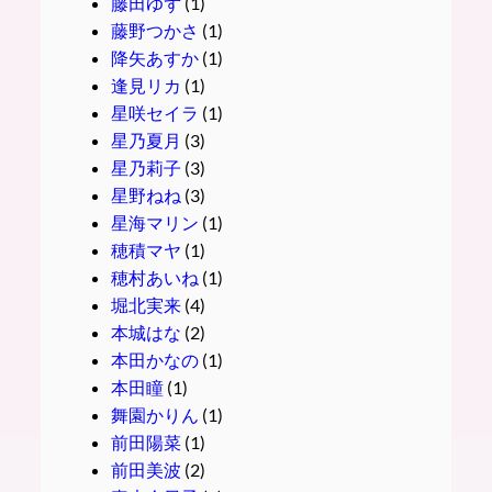
藤田ゆず
(1)
藤野つかさ
(1)
降矢あすか
(1)
逢見リカ
(1)
星咲セイラ
(1)
星乃夏月
(3)
星乃莉子
(3)
星野ねね
(3)
星海マリン
(1)
穂積マヤ
(1)
穂村あいね
(1)
堀北実来
(4)
本城はな
(2)
本田かなの
(1)
本田瞳
(1)
舞園かりん
(1)
前田陽菜
(1)
前田美波
(2)