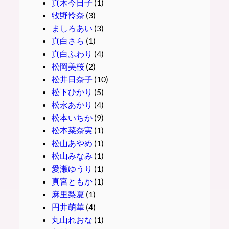
真木今日子
(1)
牧野怜奈
(3)
ましろあい
(3)
真白さら
(1)
真白ふわり
(4)
松岡美桜
(2)
松井日奈子
(10)
松下ひかり
(5)
松永あかり
(4)
松本いちか
(9)
松本菜奈実
(1)
松山あやめ
(1)
松山みなみ
(1)
愛瀬ゆうり
(1)
真宮ともか
(1)
麻里梨夏
(1)
円井萌華
(4)
丸山れおな
(1)