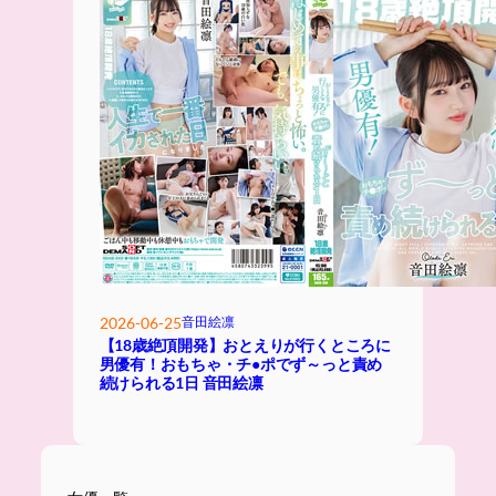
2026-06-25
音田絵凛
【18歳絶頂開発】おとえりが行くところに
男優有！おもちゃ・チ●ポでず～っと責め
続けられる1日 音田絵凛