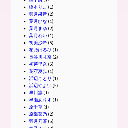
橋本りこ
(1)
羽月果音
(2)
葉月ひな
(1)
葉月まゆ
(2)
葉月れい
(1)
初美沙希
(5)
花乃はるひ
(1)
長谷川礼奈
(2)
初芽里奈
(5)
花守夏歩
(1)
浜辺ことり
(1)
浜辺やよい
(5)
早川凛
(1)
早瀬ありす
(1)
原千草
(1)
原陽菜乃
(2)
羽月乃蒼
(5)