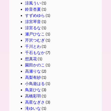
涼風うい
(1)
鈴音杏夏
(1)
すずめゆら
(1)
涼宮琴音
(1)
涼宮るな
(1)
瀬戸ひなこ
(1)
芹沢つむぎ
(1)
千川とわ
(1)
千石もなか
(7)
想真花
(1)
園田かのこ
(1)
高瀬りな
(2)
高梨有紗
(1)
小鳥遊はる
(1)
鳥楽ひな
(3)
高橋彩羽
(1)
高星なぎさ
(3)
滝ゆいな
(1)