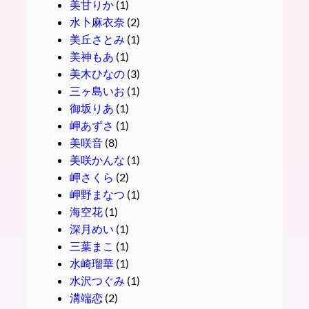
美甘りか
(1)
水卜麻衣奈
(2)
美丘さとみ
(1)
美神もあ
(1)
美木ひなの
(3)
三ヶ島いお
(1)
御坂りあ
(1)
岬あずさ
(1)
美咲音
(8)
美咲かんな
(1)
岬さくら
(2)
岬野まなつ
(1)
海空花
(1)
深月めい
(1)
三葉まこ
(1)
水崎瑠華
(1)
水沢つぐみ
(1)
溝端恋
(2)