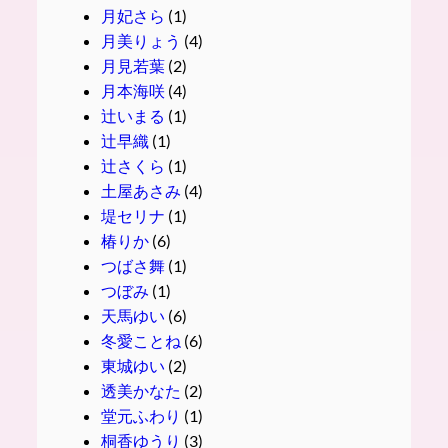
月妃さら
(1)
月美りょう
(4)
月見若葉
(2)
月本海咲
(4)
辻いまる
(1)
辻早織
(1)
辻さくら
(1)
土屋あさみ
(4)
堤セリナ
(1)
椿りか
(6)
つばさ舞
(1)
つぼみ
(1)
天馬ゆい
(6)
冬愛ことね
(6)
東城ゆい
(2)
透美かなた
(2)
堂元ふわり
(1)
桐香ゆうり
(3)