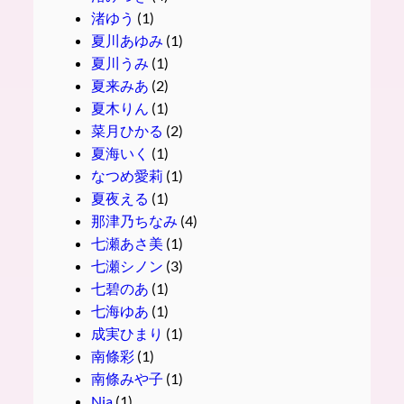
渚ゆう
(1)
夏川あゆみ
(1)
夏川うみ
(1)
夏来みあ
(2)
夏木りん
(1)
菜月ひかる
(2)
夏海いく
(1)
なつめ愛莉
(1)
夏夜える
(1)
那津乃ちなみ
(4)
七瀬あさ美
(1)
七瀬シノン
(3)
七碧のあ
(1)
七海ゆあ
(1)
成実ひまり
(1)
南條彩
(1)
南條みや子
(1)
Nia
(1)