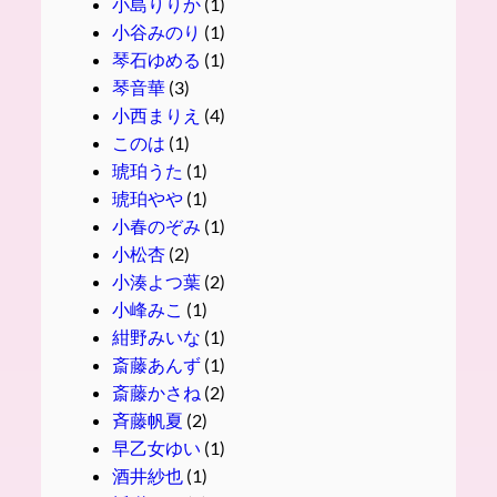
小島りりか
(1)
小谷みのり
(1)
琴石ゆめる
(1)
琴音華
(3)
小西まりえ
(4)
このは
(1)
琥珀うた
(1)
琥珀やや
(1)
小春のぞみ
(1)
小松杏
(2)
小湊よつ葉
(2)
小峰みこ
(1)
紺野みいな
(1)
斎藤あんず
(1)
斎藤かさね
(2)
斉藤帆夏
(2)
早乙女ゆい
(1)
酒井紗也
(1)