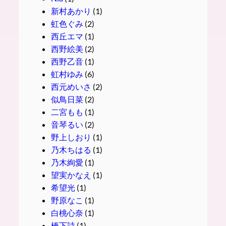
新村あかり
(1)
虹色ぐみ
(2)
西丘エマ
(1)
西野絵美
(2)
西野乙音
(1)
虹村ゆみ
(6)
西元めいさ
(2)
似鳥日菜
(2)
二宮もも
(1)
音琴るい
(2)
野上しおり
(1)
乃木ちはる
(1)
乃木絢愛
(1)
望実かなえ
(1)
希望光
(1)
野原なこ
(1)
白桃心奈
(1)
橋下詩
(1)