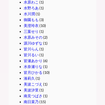
水原わこ
(1)
水野ろあ
(1)
水川潤
(1)
御園もも
(3)
美澄玲衣
(10)
三葉せり
(1)
水原みその
(2)
源川ゆずな
(1)
皆川らん
(1)
皆川るい
(1)
皆瀬あかり
(6)
水奈瀬りな
(1)
皆月ひかる
(10)
湊莉久
(1)
美波こづえ
(1)
美波汐里
(1)
南見つばさ
(1)
南日菜乃
(15)