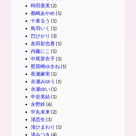
時田亜美
(2)
都崎あやめ
(1)
十束るう
(1)
鳥羽いく
(1)
巴ひかり
(3)
友田彩也香
(1)
内藤にこ
(1)
中尾芽衣子
(1)
那賀崎ゆきね
(1)
長瀬麻実
(1)
永瀬みゆう
(1)
永瀬ゆい
(1)
中谷美結
(1)
永野鈴
(6)
中丸未来
(2)
渚恋生
(1)
渚ひまわり
(1)
渚みつき
(4)