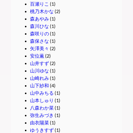
百瀬りこ
(1)
桃乃木かな
(2)
森あやみ
(1)
森川ひな
(1)
森咲りの
(1)
森保さな
(1)
矢澤美々
(2)
安位薫
(2)
山井すず
(2)
山川ゆな
(1)
山崎れみ
(1)
山下紗和
(4)
山中みちる
(1)
山本しゅり
(1)
八森わか菜
(1)
弥生みづき
(1)
由衣陽菜
(1)
ゆうきすず
(1)