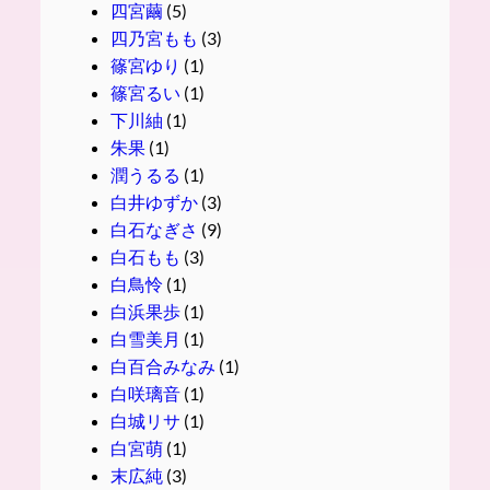
四宮繭
(5)
四乃宮もも
(3)
篠宮ゆり
(1)
篠宮るい
(1)
下川紬
(1)
朱果
(1)
潤うるる
(1)
白井ゆずか
(3)
白石なぎさ
(9)
白石もも
(3)
白鳥怜
(1)
白浜果歩
(1)
白雪美月
(1)
白百合みなみ
(1)
白咲璃音
(1)
白城リサ
(1)
白宮萌
(1)
末広純
(3)