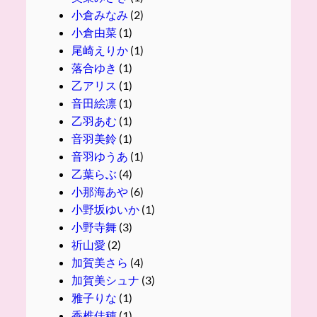
小倉みなみ
(2)
小倉由菜
(1)
尾崎えりか
(1)
落合ゆき
(1)
乙アリス
(1)
音田絵凛
(1)
乙羽あむ
(1)
音羽美鈴
(1)
音羽ゆうあ
(1)
乙葉らぶ
(4)
小那海あや
(6)
小野坂ゆいか
(1)
小野寺舞
(3)
祈山愛
(2)
加賀美さら
(4)
加賀美シュナ
(3)
雅子りな
(1)
香椎佳穂
(1)