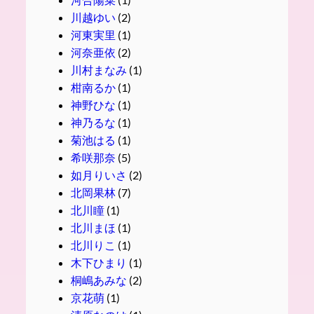
川越ゆい
(2)
河東実里
(1)
河奈亜依
(2)
川村まなみ
(1)
柑南るか
(1)
神野ひな
(1)
神乃るな
(1)
菊池はる
(1)
希咲那奈
(5)
如月りいさ
(2)
北岡果林
(7)
北川瞳
(1)
北川まほ
(1)
北川りこ
(1)
木下ひまり
(1)
桐嶋あみな
(2)
京花萌
(1)