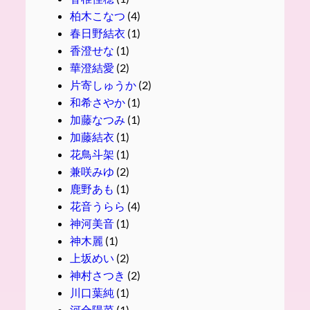
柏木こなつ
(4)
春日野結衣
(1)
香澄せな
(1)
華澄結愛
(2)
片寄しゅうか
(2)
和希さやか
(1)
加藤なつみ
(1)
加藤結衣
(1)
花鳥斗架
(1)
兼咲みゆ
(2)
鹿野あも
(1)
花音うらら
(4)
神河美音
(1)
神木麗
(1)
上坂めい
(2)
神村さつき
(2)
川口葉純
(1)
河合陽菜
(1)