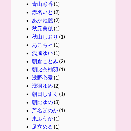
青山彩香
(1)
赤名いと
(2)
あかね麗
(2)
秋元美穂
(1)
秋山しおり
(1)
あこちゃ
(1)
浅風ゆい
(1)
朝倉ことみ
(2)
朝比奈柚羽
(1)
浅野心愛
(1)
浅羽ゆめ
(2)
朝日しずく
(1)
朝比ゆの
(3)
芦名ほのか
(1)
東ふうか
(1)
足立める
(1)