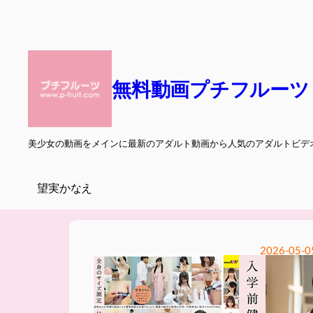
内
容
を
ス
無料動画プチフルーツ
キ
ッ
プ
美少女の動画をメインに最新のアダルト動画から人気のアダルトビデ
望実かなえ
2026-05-0
入学前健