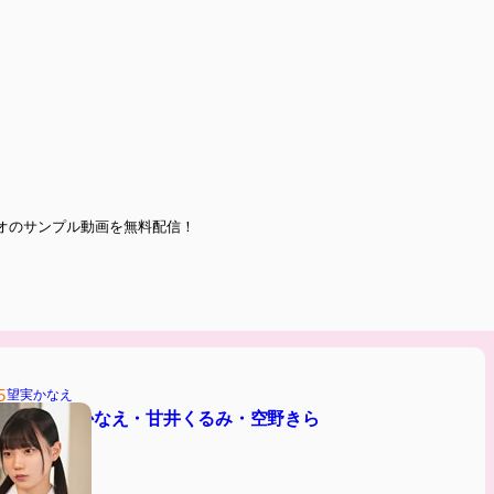
オのサンプル動画を無料配信！
5
望実かなえ
康診断 望実かなえ・甘井くるみ・空野きら