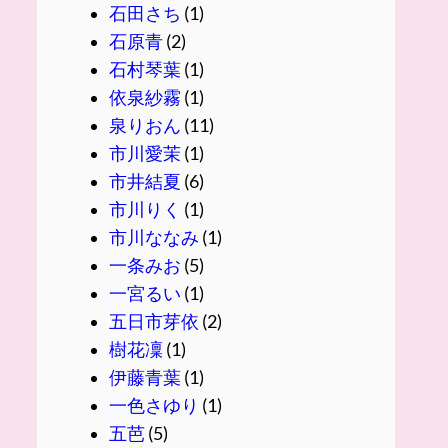
石田さち
(1)
石原青
(2)
石村琴葉
(1)
依泉紗霧
(1)
泉りおん
(11)
市川愛茉
(1)
市井結夏
(6)
市川りく
(1)
市川ななみ
(1)
一条みお
(5)
一宮るい
(1)
五日市芽依
(2)
樹花凜
(1)
伊藤青葉
(1)
一色さゆり
(1)
五芭
(5)