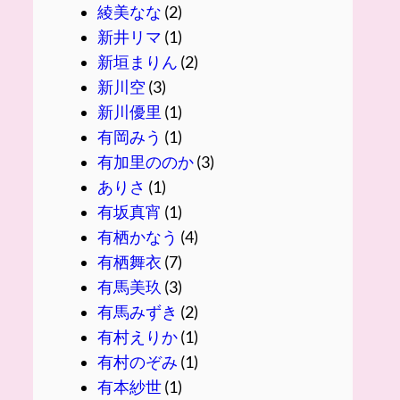
綾美なな
(2)
新井リマ
(1)
新垣まりん
(2)
新川空
(3)
新川優里
(1)
有岡みう
(1)
有加里ののか
(3)
ありさ
(1)
有坂真宵
(1)
有栖かなう
(4)
有栖舞衣
(7)
有馬美玖
(3)
有馬みずき
(2)
有村えりか
(1)
有村のぞみ
(1)
有本紗世
(1)