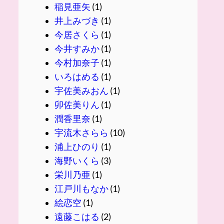
稲見亜矢
(1)
井上みづき
(1)
今居さくら
(1)
今井すみか
(1)
今村加奈子
(1)
いろはめる
(1)
宇佐美みおん
(1)
卯佐美りん
(1)
潤香里奈
(1)
宇流木さらら
(10)
浦上ひのり
(1)
海野いくら
(3)
栄川乃亜
(1)
江戸川もなか
(1)
絵恋空
(1)
遠藤こはる
(2)