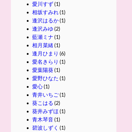
愛川すず
(1)
相坂すみれ
(1)
逢沢はるか
(1)
逢沢みゆ
(2)
藍瀬ミナ
(1)
相月菜緒
(1)
逢月ひまり
(6)
愛名きらり
(1)
愛葉陽葵
(1)
愛野ひなた
(1)
愛心
(1)
青井いちご
(1)
葵こはる
(2)
葵井みずほ
(1)
青木琴音
(1)
碧波しずく
(1)