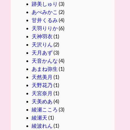
跡美しゅり
(3)
あべみかこ
(2)
甘井くるみ
(4)
天羽りりか
(6)
天神羽衣
(1)
天沢りん
(2)
天月あず
(3)
天音かんな
(4)
あまね弥生
(1)
天然美月
(1)
天野花乃
(1)
天宮奈月
(1)
天美めあ
(4)
綾瀬こころ
(3)
綾瀬天
(1)
綾波れん
(1)