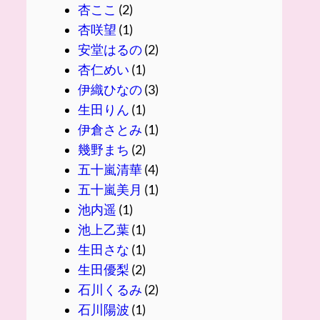
杏ここ
(2)
杏咲望
(1)
安堂はるの
(2)
杏仁めい
(1)
伊織ひなの
(3)
生田りん
(1)
伊倉さとみ
(1)
幾野まち
(2)
五十嵐清華
(4)
五十嵐美月
(1)
池内遥
(1)
池上乙葉
(1)
生田さな
(1)
生田優梨
(2)
石川くるみ
(2)
石川陽波
(1)