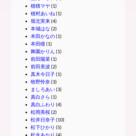
穂積マヤ
(1)
穂村あいね
(1)
堀北実来
(4)
本城はな
(2)
本田かなの
(1)
本田瞳
(1)
舞園かりん
(1)
前田陽菜
(1)
前田美波
(2)
真木今日子
(1)
牧野怜奈
(3)
ましろあい
(3)
真白さら
(1)
真白ふわり
(4)
松岡美桜
(2)
松井日奈子
(10)
松下ひかり
(5)
松永あかり
(4)