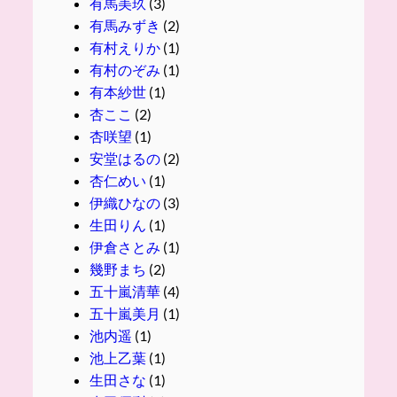
有馬美玖
(3)
有馬みずき
(2)
有村えりか
(1)
有村のぞみ
(1)
有本紗世
(1)
杏ここ
(2)
杏咲望
(1)
安堂はるの
(2)
杏仁めい
(1)
伊織ひなの
(3)
生田りん
(1)
伊倉さとみ
(1)
幾野まち
(2)
五十嵐清華
(4)
五十嵐美月
(1)
池内遥
(1)
池上乙葉
(1)
生田さな
(1)