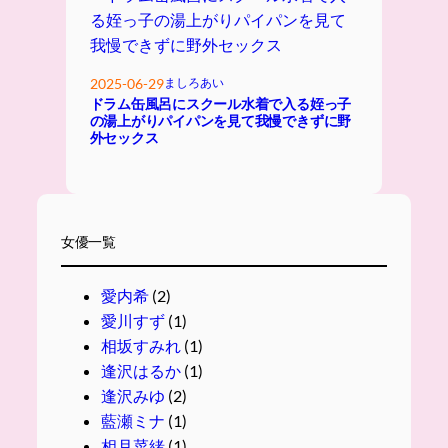
2025-06-29
ましろあい
ドラム缶風呂にスクール水着で入る姪っ子
の湯上がりパイパンを見て我慢できずに野
外セックス
女優一覧
愛内希
(2)
愛川すず
(1)
相坂すみれ
(1)
逢沢はるか
(1)
逢沢みゆ
(2)
藍瀬ミナ
(1)
相月菜緒
(1)