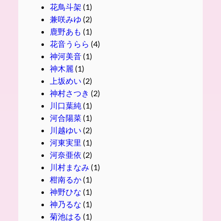
花鳥斗架
(1)
兼咲みゆ
(2)
鹿野あも
(1)
花音うらら
(4)
神河美音
(1)
神木麗
(1)
上坂めい
(2)
神村さつき
(2)
川口葉純
(1)
河合陽菜
(1)
川越ゆい
(2)
河東実里
(1)
河奈亜依
(2)
川村まなみ
(1)
柑南るか
(1)
神野ひな
(1)
神乃るな
(1)
菊池はる
(1)