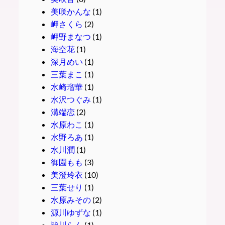
美咲かんな
(1)
岬さくら
(2)
岬野まなつ
(1)
海空花
(1)
深月めい
(1)
三葉まこ
(1)
水崎瑠華
(1)
水沢つぐみ
(1)
溝端恋
(2)
水原わこ
(1)
水野ろあ
(1)
水川潤
(1)
御園もも
(3)
美澄玲衣
(10)
三葉せり
(1)
水原みその
(2)
源川ゆずな
(1)
皆川らん
(1)