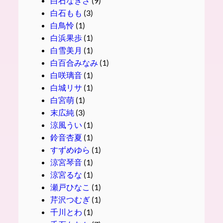
白石なぎさ
(9)
白石もも
(3)
白鳥怜
(1)
白浜果歩
(1)
白雪美月
(1)
白百合みなみ
(1)
白咲璃音
(1)
白城リサ
(1)
白宮萌
(1)
末広純
(3)
涼風うい
(1)
鈴音杏夏
(1)
すずめゆら
(1)
涼宮琴音
(1)
涼宮るな
(1)
瀬戸ひなこ
(1)
芹沢つむぎ
(1)
千川とわ
(1)