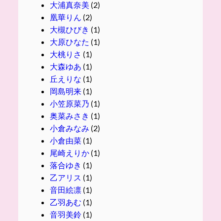
大浦真奈美
(2)
凰華りん
(2)
大槻ひびき
(1)
大原ひなた
(1)
大桃りさ
(1)
大森ゆあ
(1)
丘えりな
(1)
岡島明来
(1)
小笠原菜乃
(1)
奥菜みさき
(1)
小倉みなみ
(2)
小倉由菜
(1)
尾崎えりか
(1)
落合ゆき
(1)
乙アリス
(1)
音田絵凛
(1)
乙羽あむ
(1)
音羽美鈴
(1)