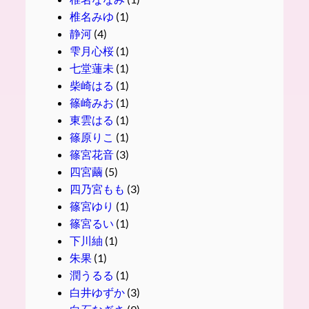
椎名みゆ
(1)
静河
(4)
雫月心桜
(1)
七堂蓮未
(1)
柴崎はる
(1)
篠崎みお
(1)
東雲はる
(1)
篠原りこ
(1)
篠宮花音
(3)
四宮繭
(5)
四乃宮もも
(3)
篠宮ゆり
(1)
篠宮るい
(1)
下川紬
(1)
朱果
(1)
潤うるる
(1)
白井ゆずか
(3)