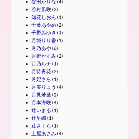
谷田かりな
(4)
谷村凪咲
(2)
知花しおん
(1)
千葉あやめ
(2)
千野みゆき
(1)
月城りり香
(1)
月乃あや
(6)
月野かすみ
(2)
月乃ルナ
(1)
月待青花
(2)
月妃さら
(1)
月美りょう
(4)
月見若葉
(2)
月本海咲
(4)
辻いまる
(1)
辻早織
(1)
辻さくら
(1)
土屋あさみ
(4)