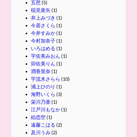
五芭
(5)
稲見亜矢
(1)
井上みづき
(1)
今居さくら
(1)
今井すみか
(1)
今村加奈子
(1)
いろはめる
(1)
宇佐美みおん
(1)
卯佐美りん
(1)
潤香里奈
(1)
宇流木さらら
(10)
浦上ひのり
(1)
海野いくら
(3)
栄川乃亜
(1)
江戸川もなか
(1)
絵恋空
(1)
遠藤こはる
(2)
及川うみ
(2)