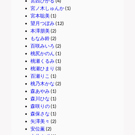
宮西ひかる
(4)
宮ノ木しゅんか
(1)
宮本聡美
(1)
望月つぼみ
(12)
本澤朋美
(2)
もなみ鈴
(2)
百咲みいろ
(2)
桃尻かのん
(1)
桃瀬くるみ
(1)
桃瀬ひまり
(3)
百瀬りこ
(1)
桃乃木かな
(2)
森あやみ
(1)
森川ひな
(1)
森咲りの
(1)
森保さな
(1)
矢澤美々
(2)
安位薫
(2)