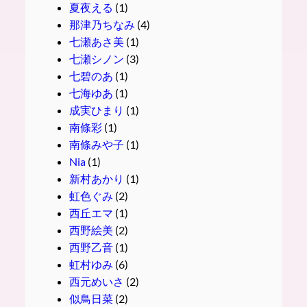
夏夜える
(1)
那津乃ちなみ
(4)
七瀬あさ美
(1)
七瀬シノン
(3)
七碧のあ
(1)
七海ゆあ
(1)
成実ひまり
(1)
南條彩
(1)
南條みや子
(1)
Nia
(1)
新村あかり
(1)
虹色ぐみ
(2)
西丘エマ
(1)
西野絵美
(2)
西野乙音
(1)
虹村ゆみ
(6)
西元めいさ
(2)
似鳥日菜
(2)