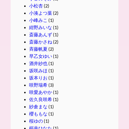
小松杏
(2)
小湊よつ葉
(2)
小峰みこ
(1)
紺野みいな
(1)
斎藤あんず
(1)
斎藤かさね
(2)
斉藤帆夏
(2)
早乙女ゆい
(1)
酒井紗也
(1)
坂咲みほ
(1)
坂本りお
(1)
咲野瑞希
(3)
咲愛あやか
(1)
佐久良咲希
(1)
紗倉まな
(1)
櫻ももな
(1)
桜ゆの
(1)
桜井ひなた
(1)