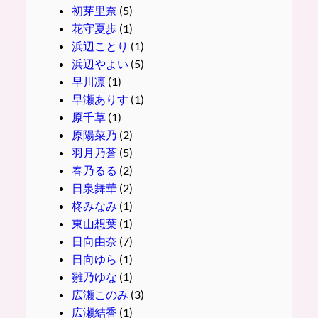
初芽里奈
(5)
花守夏歩
(1)
浜辺ことり
(1)
浜辺やよい
(5)
早川凛
(1)
早瀬ありす
(1)
原千草
(1)
原陽菜乃
(2)
羽月乃蒼
(5)
春乃るる
(2)
日泉舞華
(2)
柊みなみ
(1)
東山想葉
(1)
日向由奈
(7)
日向ゆら
(1)
雛乃ゆな
(1)
広瀬このみ
(3)
広瀬結香
(1)