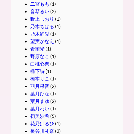
二宮もも
(1)
音琴るい
(2)
野上しおり
(1)
乃木ちはる
(1)
乃木絢愛
(1)
望実かなえ
(1)
希望光
(1)
野原なこ
(1)
白桃心奈
(1)
橋下詩
(1)
橋本りこ
(1)
羽月果音
(2)
葉月ひな
(1)
葉月まゆ
(2)
葉月れい
(1)
初美沙希
(5)
花乃はるひ
(1)
長谷川礼奈
(2)