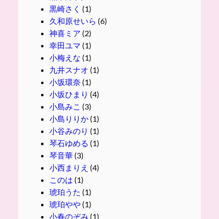
黒崎さく
(1)
久和原せいら
(6)
神喜ミア
(2)
幸田ユマ
(1)
小梅えな
(1)
九井スナオ
(1)
小坂環奈
(1)
小坂ひまり
(4)
小島みこ
(3)
小島りりか
(1)
小谷みのり
(1)
琴石ゆめる
(1)
琴音華
(3)
小西まりえ
(4)
このは
(1)
琥珀うた
(1)
琥珀やや
(1)
小春のぞみ
(1)