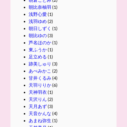
朝比奈柚羽
(1)
浅野心愛
(1)
浅羽ゆめ
(2)
朝日しずく
(1)
朝比ゆの
(3)
芦名ほのか
(1)
東ふうか
(1)
足立める
(1)
跡美しゅり
(3)
あべみかこ
(2)
甘井くるみ
(4)
天羽りりか
(6)
天神羽衣
(1)
天沢りん
(2)
天月あず
(3)
天音かんな
(4)
あまね弥生
(1)