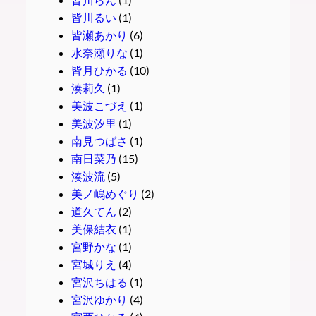
皆川るい
(1)
皆瀬あかり
(6)
水奈瀬りな
(1)
皆月ひかる
(10)
湊莉久
(1)
美波こづえ
(1)
美波汐里
(1)
南見つばさ
(1)
南日菜乃
(15)
湊波流
(5)
美ノ嶋めぐり
(2)
道久てん
(2)
美保結衣
(1)
宮野かな
(1)
宮城りえ
(4)
宮沢ちはる
(1)
宮沢ゆかり
(4)