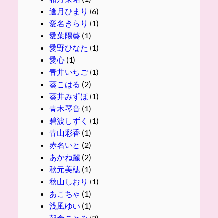
逢月ひまり
(6)
愛名きらり
(1)
愛葉陽葵
(1)
愛野ひなた
(1)
愛心
(1)
青井いちご
(1)
葵こはる
(2)
葵井みずほ
(1)
青木琴音
(1)
碧波しずく
(1)
青山彩香
(1)
赤名いと
(2)
あかね麗
(2)
秋元美穂
(1)
秋山しおり
(1)
あこちゃ
(1)
浅風ゆい
(1)
朝倉ことみ
(2)