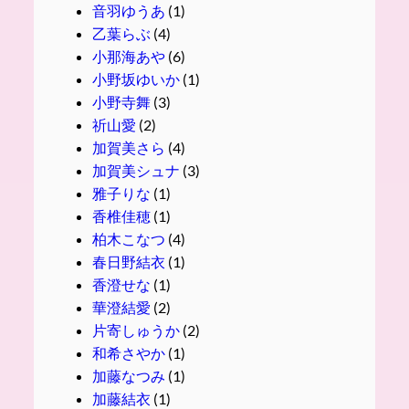
音羽ゆうあ
(1)
乙葉らぶ
(4)
小那海あや
(6)
小野坂ゆいか
(1)
小野寺舞
(3)
祈山愛
(2)
加賀美さら
(4)
加賀美シュナ
(3)
雅子りな
(1)
香椎佳穂
(1)
柏木こなつ
(4)
春日野結衣
(1)
香澄せな
(1)
華澄結愛
(2)
片寄しゅうか
(2)
和希さやか
(1)
加藤なつみ
(1)
加藤結衣
(1)