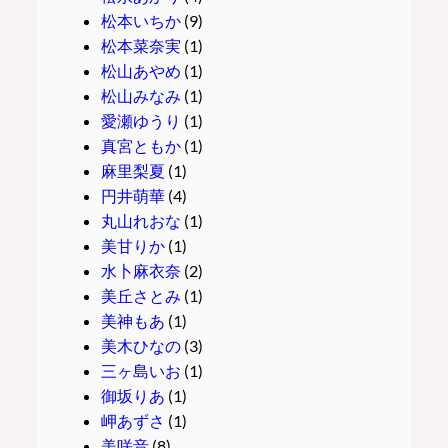
松本いちか
(9)
松本菜奈実
(1)
松山あやめ
(1)
松山みなみ
(1)
愛瀬ゆうり
(1)
真宮ともか
(1)
麻里梨夏
(1)
円井萌華
(4)
丸山れおな
(1)
美甘りか
(1)
水卜麻衣奈
(2)
美丘さとみ
(1)
美神もあ
(1)
美木ひなの
(3)
三ヶ島いお
(1)
御坂りあ
(1)
岬あずさ
(1)
美咲音
(8)