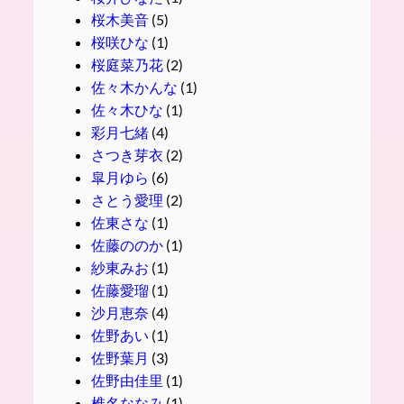
桜木美音
(5)
桜咲ひな
(1)
桜庭菜乃花
(2)
佐々木かんな
(1)
佐々木ひな
(1)
彩月七緒
(4)
さつき芽衣
(2)
皐月ゆら
(6)
さとう愛理
(2)
佐東さな
(1)
佐藤ののか
(1)
紗東みお
(1)
佐藤愛瑠
(1)
沙月恵奈
(4)
佐野あい
(1)
佐野葉月
(3)
佐野由佳里
(1)
椎名ななみ
(1)