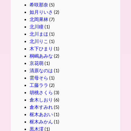
希咲那奈
(5)
如月りいさ
(2)
北岡果林
(7)
北川瞳
(1)
北川まほ
(1)
北川りこ
(1)
木下ひまり
(1)
桐嶋あみな
(2)
京花萌
(1)
清原なのは
(1)
雲母そら
(1)
工藤ララ
(2)
胡桃さくら
(3)
倉木しおり
(6)
倉本すみれ
(5)
枢木あおい
(1)
枢木みかん
(1)
黒木澪
(1)