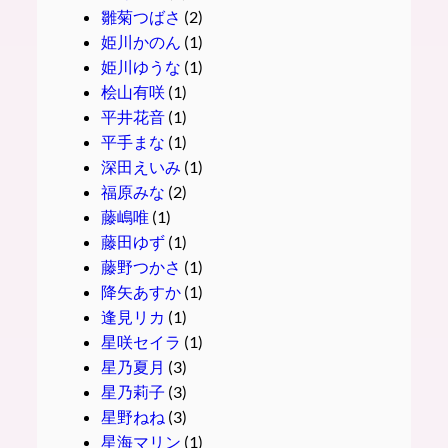
雛菊つばさ
(2)
姫川かのん
(1)
姫川ゆうな
(1)
桧山有咲
(1)
平井花音
(1)
平手まな
(1)
深田えいみ
(1)
福原みな
(2)
藤嶋唯
(1)
藤田ゆず
(1)
藤野つかさ
(1)
降矢あすか
(1)
逢見リカ
(1)
星咲セイラ
(1)
星乃夏月
(3)
星乃莉子
(3)
星野ねね
(3)
星海マリン
(1)