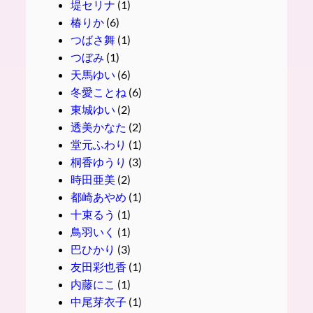
堤セリナ
(1)
椿りか
(6)
つばさ舞
(1)
つぼみ
(1)
天馬ゆい
(6)
冬愛ことね
(6)
東城ゆい
(2)
透美かなた
(2)
堂元ふわり
(1)
桐香ゆうり
(3)
時田亜美
(2)
都崎あやめ
(1)
十束るう
(1)
鳥羽いく
(1)
巴ひかり
(3)
友田彩也香
(1)
内藤にこ
(1)
中尾芽衣子
(1)