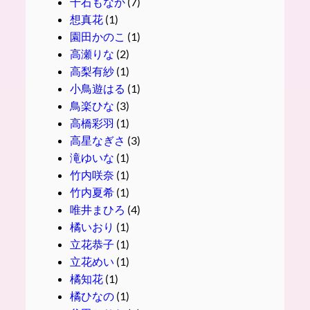
千石もなか
(7)
想真花
(1)
園田かのこ
(1)
高瀬りな
(2)
高梨有紗
(1)
小鳥遊はる
(1)
鳥楽ひな
(3)
高橋彩羽
(1)
高星なぎさ
(3)
滝ゆいな
(1)
竹内咲奈
(1)
竹内夏希
(1)
唯井まひろ
(4)
橘いおり
(1)
立花恭子
(1)
立花めい
(1)
橘知花
(1)
橘ひなの
(1)