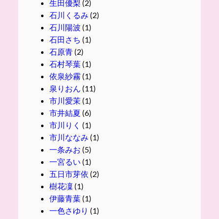
生田優梨
(2)
石川くるみ
(2)
石川陽波
(1)
石田さち
(1)
石原青
(2)
石村琴葉
(1)
依泉紗霧
(1)
泉りおん
(11)
市川愛茉
(1)
市井結夏
(6)
市川りく
(1)
市川ななみ
(1)
一条みお
(5)
一宮るい
(1)
五日市芽依
(2)
樹花凜
(1)
伊藤青葉
(1)
一色さゆり
(1)