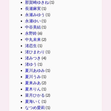
那賀崎ゆきね
(1)
長瀬麻実
(1)
永瀬みゆう
(1)
永瀬ゆい
(1)
中谷美結
(1)
永野鈴
(6)
中丸未来
(2)
渚恋生
(1)
渚ひまわり
(1)
渚みつき
(4)
渚ゆう
(1)
夏川あゆみ
(1)
夏川うみ
(1)
夏来みあ
(2)
夏木りん
(1)
菜月ひかる
(2)
夏海いく
(1)
なつめ愛莉
(1)