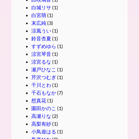
白城リサ
(1)
白宮萌
(1)
末広純
(3)
涼風うい
(1)
鈴音杏夏
(1)
すずめゆら
(1)
涼宮琴音
(1)
涼宮るな
(1)
瀬戸ひなこ
(1)
芹沢つむぎ
(1)
千川とわ
(1)
千石もなか
(7)
想真花
(1)
園田かのこ
(1)
高瀬りな
(2)
高梨有紗
(1)
小鳥遊はる
(1)