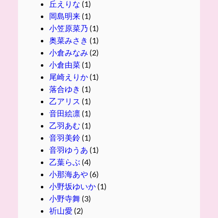
丘えりな
(1)
岡島明来
(1)
小笠原菜乃
(1)
奥菜みさき
(1)
小倉みなみ
(2)
小倉由菜
(1)
尾崎えりか
(1)
落合ゆき
(1)
乙アリス
(1)
音田絵凛
(1)
乙羽あむ
(1)
音羽美鈴
(1)
音羽ゆうあ
(1)
乙葉らぶ
(4)
小那海あや
(6)
小野坂ゆいか
(1)
小野寺舞
(3)
祈山愛
(2)