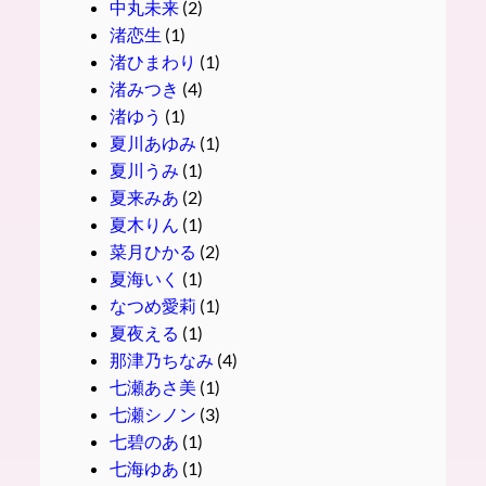
中丸未来
(2)
渚恋生
(1)
渚ひまわり
(1)
渚みつき
(4)
渚ゆう
(1)
夏川あゆみ
(1)
夏川うみ
(1)
夏来みあ
(2)
夏木りん
(1)
菜月ひかる
(2)
夏海いく
(1)
なつめ愛莉
(1)
夏夜える
(1)
那津乃ちなみ
(4)
七瀬あさ美
(1)
七瀬シノン
(3)
七碧のあ
(1)
七海ゆあ
(1)