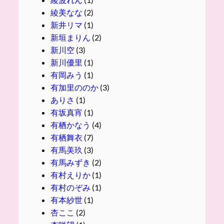
綾美なな
(2)
新井リマ
(1)
新垣まりん
(2)
新川空
(3)
新川優里
(1)
有岡みう
(1)
有加里ののか
(3)
ありさ
(1)
有坂真宵
(1)
有栖かなう
(4)
有栖舞衣
(7)
有馬美玖
(3)
有馬みずき
(2)
有村えりか
(1)
有村のぞみ
(1)
有本紗世
(1)
杏ここ
(2)