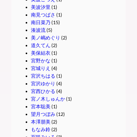
美波汐里
(1)
南見つばさ
(1)
南日菜乃
(15)
湊波流
(5)
美ノ嶋めぐり
(2)
道久てん
(2)
美保結衣
(1)
宮野かな
(1)
宮城りえ
(4)
宮沢ちはる
(1)
宮沢ゆかり
(4)
宮西ひかる
(4)
宮ノ木しゅんか
(1)
宮本聡美
(1)
望月つぼみ
(12)
本澤朋美
(2)
もなみ鈴
(2)
百咲みいろ
(2)