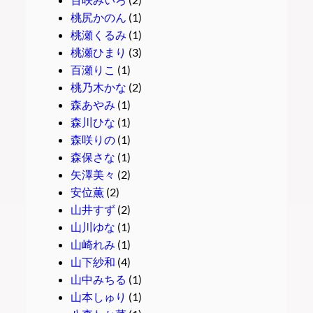
桃尻かのん
(1)
桃瀬くるみ
(1)
桃瀬ひまり
(3)
百瀬りこ
(1)
桃乃木かな
(2)
森あやみ
(1)
森川ひな
(1)
森咲りの
(1)
森保さな
(1)
矢澤美々
(2)
安位薫
(2)
山井すず
(2)
山川ゆな
(1)
山崎れみ
(1)
山下紗和
(4)
山中みちる
(1)
山本しゅり
(1)