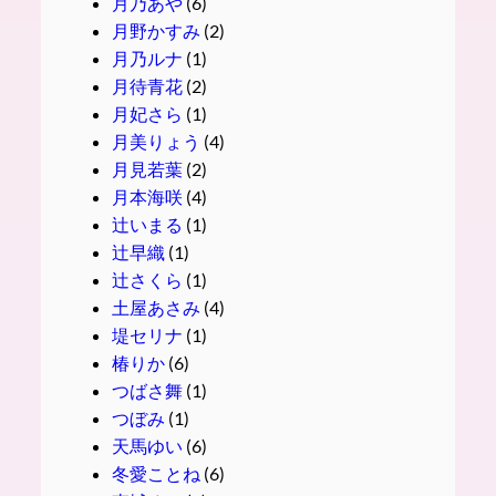
月乃あや
(6)
月野かすみ
(2)
月乃ルナ
(1)
月待青花
(2)
月妃さら
(1)
月美りょう
(4)
月見若葉
(2)
月本海咲
(4)
辻いまる
(1)
辻早織
(1)
辻さくら
(1)
土屋あさみ
(4)
堤セリナ
(1)
椿りか
(6)
つばさ舞
(1)
つぼみ
(1)
天馬ゆい
(6)
冬愛ことね
(6)