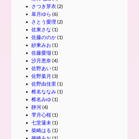
さつき芽衣
(2)
皐月ゆら
(6)
さとう愛理
(2)
佐東さな
(1)
佐藤ののか
(1)
紗東みお
(1)
佐藤愛瑠
(1)
沙月恵奈
(4)
佐野あい
(1)
佐野葉月
(3)
佐野由佳里
(1)
椎名ななみ
(1)
椎名みゆ
(1)
静河
(4)
雫月心桜
(1)
七堂蓮未
(1)
柴崎はる
(1)
篠崎みお
(1)