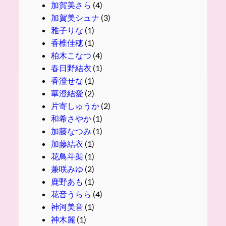
加賀美さら
(4)
加賀美シュナ
(3)
雅子りな
(1)
香椎佳穂
(1)
柏木こなつ
(4)
春日野結衣
(1)
香澄せな
(1)
華澄結愛
(2)
片寄しゅうか
(2)
和希さやか
(1)
加藤なつみ
(1)
加藤結衣
(1)
花鳥斗架
(1)
兼咲みゆ
(2)
鹿野あも
(1)
花音うらら
(4)
神河美音
(1)
神木麗
(1)