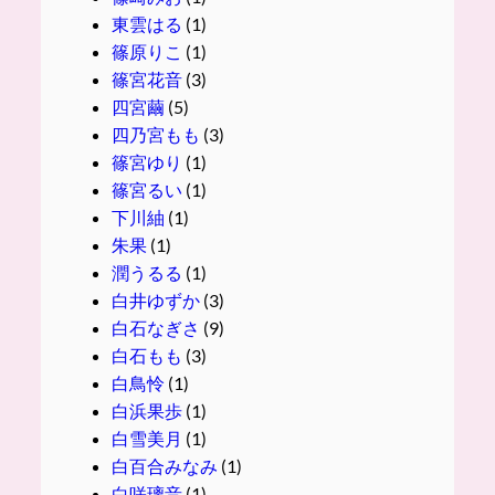
東雲はる
(1)
篠原りこ
(1)
篠宮花音
(3)
四宮繭
(5)
四乃宮もも
(3)
篠宮ゆり
(1)
篠宮るい
(1)
下川紬
(1)
朱果
(1)
潤うるる
(1)
白井ゆずか
(3)
白石なぎさ
(9)
白石もも
(3)
白鳥怜
(1)
白浜果歩
(1)
白雪美月
(1)
白百合みなみ
(1)
白咲璃音
(1)