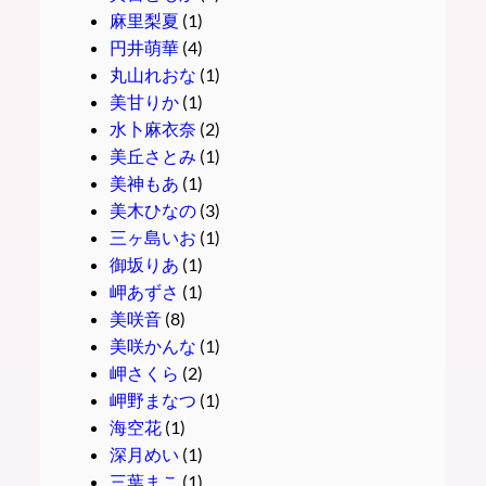
麻里梨夏
(1)
円井萌華
(4)
丸山れおな
(1)
美甘りか
(1)
水卜麻衣奈
(2)
美丘さとみ
(1)
美神もあ
(1)
美木ひなの
(3)
三ヶ島いお
(1)
御坂りあ
(1)
岬あずさ
(1)
美咲音
(8)
美咲かんな
(1)
岬さくら
(2)
岬野まなつ
(1)
海空花
(1)
深月めい
(1)
三葉まこ
(1)