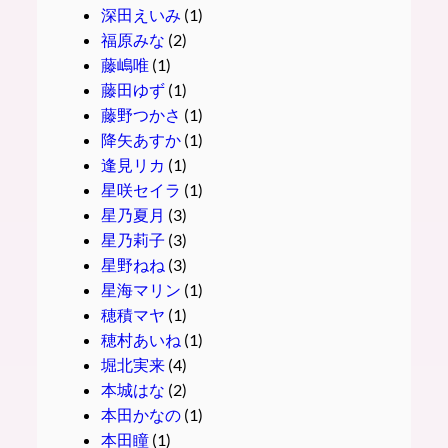
深田えいみ
(1)
福原みな
(2)
藤嶋唯
(1)
藤田ゆず
(1)
藤野つかさ
(1)
降矢あすか
(1)
逢見リカ
(1)
星咲セイラ
(1)
星乃夏月
(3)
星乃莉子
(3)
星野ねね
(3)
星海マリン
(1)
穂積マヤ
(1)
穂村あいね
(1)
堀北実来
(4)
本城はな
(2)
本田かなの
(1)
本田瞳
(1)