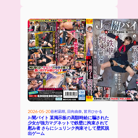
2026-05-20
谷村凪咲
, 
日向由奈
, 
皆月ひかる
J○闇バイト 某掲示板の高額時給に騙された
少女が強力マグネットで鉄壁に拘束されて
慰み者 さらにシュリンク拘束そして壁尻脱
出ゲーム