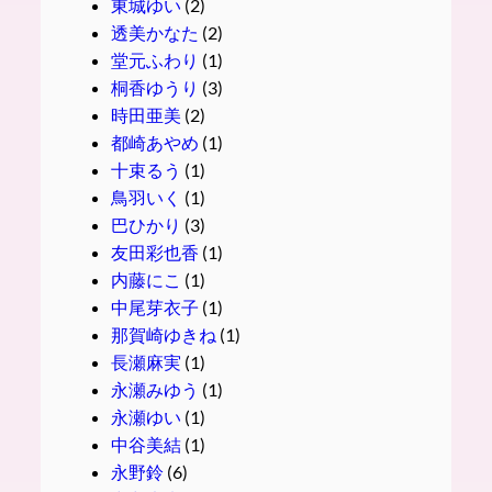
東城ゆい
(2)
透美かなた
(2)
堂元ふわり
(1)
桐香ゆうり
(3)
時田亜美
(2)
都崎あやめ
(1)
十束るう
(1)
鳥羽いく
(1)
巴ひかり
(3)
友田彩也香
(1)
内藤にこ
(1)
中尾芽衣子
(1)
那賀崎ゆきね
(1)
長瀬麻実
(1)
永瀬みゆう
(1)
永瀬ゆい
(1)
中谷美結
(1)
永野鈴
(6)