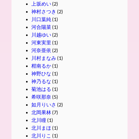
上坂めい
(2)
神村さつき
(2)
川口葉純
(1)
河合陽菜
(1)
川越ゆい
(2)
河東実里
(1)
河奈亜依
(2)
川村まなみ
(1)
柑南るか
(1)
神野ひな
(1)
神乃るな
(1)
菊池はる
(1)
希咲那奈
(5)
如月りいさ
(2)
北岡果林
(7)
北川瞳
(1)
北川まほ
(1)
北川りこ
(1)