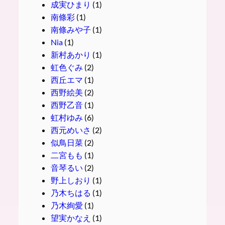
成実ひまり
(1)
南條彩
(1)
南條みや子
(1)
Nia
(1)
新村あかり
(1)
虹色ぐみ
(2)
西丘エマ
(1)
西野絵美
(2)
西野乙音
(1)
虹村ゆみ
(6)
西元めいさ
(2)
似鳥日菜
(2)
二宮もも
(1)
音琴るい
(2)
野上しおり
(1)
乃木ちはる
(1)
乃木絢愛
(1)
望実かなえ
(1)