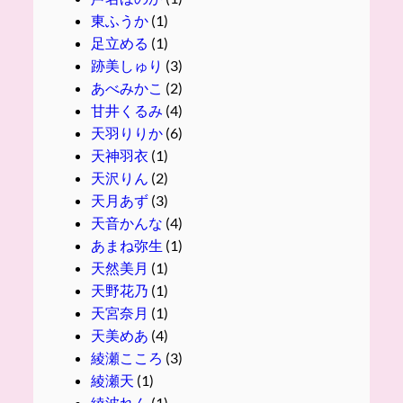
東ふうか
(1)
足立める
(1)
跡美しゅり
(3)
あべみかこ
(2)
甘井くるみ
(4)
天羽りりか
(6)
天神羽衣
(1)
天沢りん
(2)
天月あず
(3)
天音かんな
(4)
あまね弥生
(1)
天然美月
(1)
天野花乃
(1)
天宮奈月
(1)
天美めあ
(4)
綾瀬こころ
(3)
綾瀬天
(1)
綾波れん
(1)