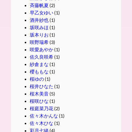
斉藤帆夏
(2)
早乙女ゆい
(1)
酒井紗也
(1)
坂咲みほ
(1)
坂本りお
(1)
咲野瑞希
(3)
咲愛あやか
(1)
佐久良咲希
(1)
紗倉まな
(1)
櫻ももな
(1)
桜ゆの
(1)
桜井ひなた
(1)
桜木美音
(5)
桜咲ひな
(1)
桜庭菜乃花
(2)
佐々木かんな
(1)
佐々木ひな
(1)
彩月七緒
(4)