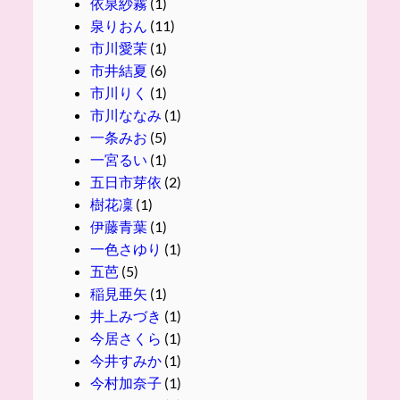
依泉紗霧
(1)
泉りおん
(11)
市川愛茉
(1)
市井結夏
(6)
市川りく
(1)
市川ななみ
(1)
一条みお
(5)
一宮るい
(1)
五日市芽依
(2)
樹花凜
(1)
伊藤青葉
(1)
一色さゆり
(1)
五芭
(5)
稲見亜矢
(1)
井上みづき
(1)
今居さくら
(1)
今井すみか
(1)
今村加奈子
(1)