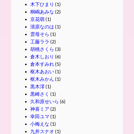
木下ひまり
(1)
桐嶋あみな
(2)
京花萌
(1)
清原なのは
(1)
雲母そら
(1)
工藤ララ
(2)
胡桃さくら
(3)
倉木しおり
(6)
倉本すみれ
(5)
枢木あおい
(1)
枢木みかん
(1)
黒木澪
(1)
黒崎さく
(1)
久和原せいら
(6)
神喜ミア
(2)
幸田ユマ
(1)
小梅えな
(1)
九井スナオ
(1)