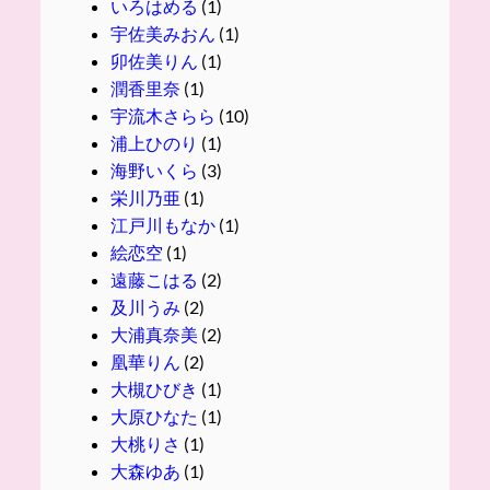
いろはめる
(1)
宇佐美みおん
(1)
卯佐美りん
(1)
潤香里奈
(1)
宇流木さらら
(10)
浦上ひのり
(1)
海野いくら
(3)
栄川乃亜
(1)
江戸川もなか
(1)
絵恋空
(1)
遠藤こはる
(2)
及川うみ
(2)
大浦真奈美
(2)
凰華りん
(2)
大槻ひびき
(1)
大原ひなた
(1)
大桃りさ
(1)
大森ゆあ
(1)