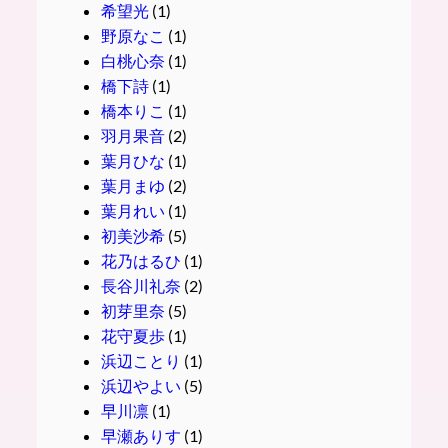
希望光
(1)
野原なこ
(1)
白桃心奈
(1)
橋下詩
(1)
橋本りこ
(1)
羽月果音
(2)
葉月ひな
(1)
葉月まゆ
(2)
葉月れい
(1)
初美沙希
(5)
花乃はるひ
(1)
長谷川礼奈
(2)
初芽里奈
(5)
花守夏歩
(1)
浜辺ことり
(1)
浜辺やよい
(5)
早川凛
(1)
早瀬ありす
(1)