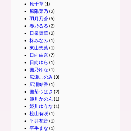
原千草
(1)
原陽菜乃
(2)
羽月乃蒼
(5)
春乃るる
(2)
日泉舞華
(2)
柊みなみ
(1)
東山想葉
(1)
日向由奈
(7)
日向ゆら
(1)
雛乃ゆな
(1)
広瀬このみ
(3)
広瀬結香
(1)
雛菊つばさ
(2)
姫川かのん
(1)
姫川ゆうな
(1)
桧山有咲
(1)
平井花音
(1)
平手まな
(1)