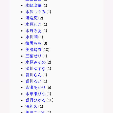
水崎瑠華
(1)
水沢つぐみ
(1)
溝端恋
(2)
水原わこ
(1)
水野ろあ
(1)
水川潤
(1)
御園もも
(3)
美澄玲衣
(10)
三葉せり
(1)
水原みその
(2)
源川ゆずな
(1)
皆川らん
(1)
皆川るい
(1)
皆瀬あかり
(6)
水奈瀬りな
(1)
皆月ひかる
(10)
湊莉久
(1)
美波こづえ
(1)