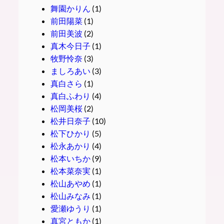
舞園かりん
(1)
前田陽菜
(1)
前田美波
(2)
真木今日子
(1)
牧野怜奈
(3)
ましろあい
(3)
真白さら
(1)
真白ふわり
(4)
松岡美桜
(2)
松井日奈子
(10)
松下ひかり
(5)
松永あかり
(4)
松本いちか
(9)
松本菜奈実
(1)
松山あやめ
(1)
松山みなみ
(1)
愛瀬ゆうり
(1)
真宮ともか
(1)