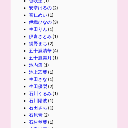
杏咲望
(1)
安堂はるの
(2)
杏仁めい
(1)
伊織ひなの
(3)
生田りん
(1)
伊倉さとみ
(1)
幾野まち
(2)
五十嵐清華
(4)
五十嵐美月
(1)
池内遥
(1)
池上乙葉
(1)
生田さな
(1)
生田優梨
(2)
石川くるみ
(1)
石川陽波
(1)
石田さち
(1)
石原青
(2)
石村琴葉
(1)