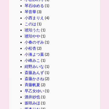
琴石ゆめる
(1)
琴音華
(3)
小西まりえ
(4)
このは
(1)
琥珀うた
(1)
琥珀やや
(1)
小春のぞみ
(1)
小松杏
(2)
小湊よつ葉
(2)
小峰みこ
(1)
紺野みいな
(1)
斎藤あんず
(1)
斎藤かさね
(2)
斉藤帆夏
(2)
早乙女ゆい
(1)
酒井紗也
(1)
坂咲みほ
(1)
坂本りお
(1)