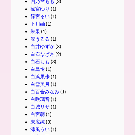
四乃宮もも
(3)
篠宮ゆり
(1)
篠宮るい
(1)
下川紬
(1)
朱果
(1)
潤うるる
(1)
白井ゆずか
(3)
白石なぎさ
(9)
白石もも
(3)
白鳥怜
(1)
白浜果歩
(1)
白雪美月
(1)
白百合みなみ
(1)
白咲璃音
(1)
白城リサ
(1)
白宮萌
(1)
末広純
(3)
涼風うい
(1)