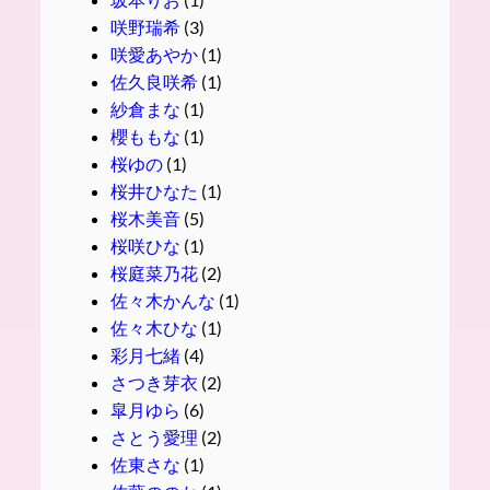
咲野瑞希
(3)
咲愛あやか
(1)
佐久良咲希
(1)
紗倉まな
(1)
櫻ももな
(1)
桜ゆの
(1)
桜井ひなた
(1)
桜木美音
(5)
桜咲ひな
(1)
桜庭菜乃花
(2)
佐々木かんな
(1)
佐々木ひな
(1)
彩月七緒
(4)
さつき芽衣
(2)
皐月ゆら
(6)
さとう愛理
(2)
佐東さな
(1)