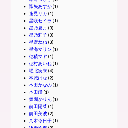
降矢あすか
(1)
逢見リカ
(1)
星咲セイラ
(1)
星乃夏月
(3)
星乃莉子
(3)
星野ねね
(3)
星海マリン
(1)
穂積マヤ
(1)
穂村あいね
(1)
堀北実来
(4)
本城はな
(2)
本田かなの
(1)
本田瞳
(1)
舞園かりん
(1)
前田陽菜
(1)
前田美波
(2)
真木今日子
(1)
牧野怜奈
(3)