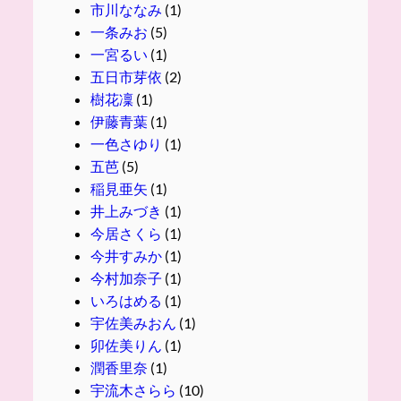
市川ななみ
(1)
一条みお
(5)
一宮るい
(1)
五日市芽依
(2)
樹花凜
(1)
伊藤青葉
(1)
一色さゆり
(1)
五芭
(5)
稲見亜矢
(1)
井上みづき
(1)
今居さくら
(1)
今井すみか
(1)
今村加奈子
(1)
いろはめる
(1)
宇佐美みおん
(1)
卯佐美りん
(1)
潤香里奈
(1)
宇流木さらら
(10)