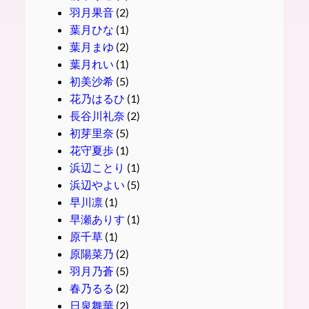
羽月果音
(2)
葉月ひな
(1)
葉月まゆ
(2)
葉月れい
(1)
初美沙希
(5)
花乃はるひ
(1)
長谷川礼奈
(2)
初芽里奈
(5)
花守夏歩
(1)
浜辺ことり
(1)
浜辺やよい
(5)
早川凛
(1)
早瀬ありす
(1)
原千草
(1)
原陽菜乃
(2)
羽月乃蒼
(5)
春乃るる
(2)
日泉舞華
(2)