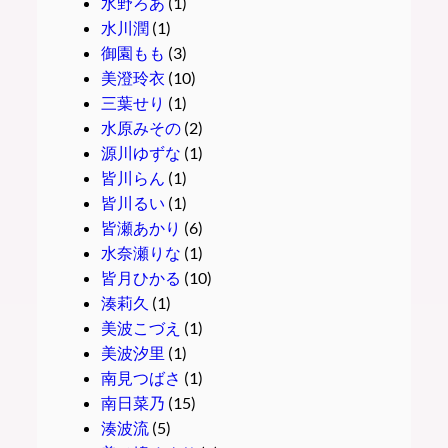
水野ろあ
(1)
水川潤
(1)
御園もも
(3)
美澄玲衣
(10)
三葉せり
(1)
水原みその
(2)
源川ゆずな
(1)
皆川らん
(1)
皆川るい
(1)
皆瀬あかり
(6)
水奈瀬りな
(1)
皆月ひかる
(10)
湊莉久
(1)
美波こづえ
(1)
美波汐里
(1)
南見つばさ
(1)
南日菜乃
(15)
湊波流
(5)