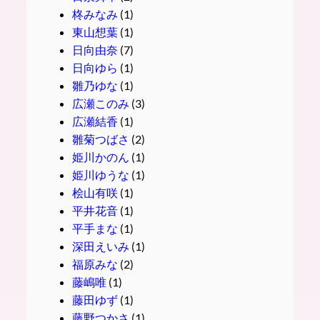
柊みなみ
(1)
東山想葉
(1)
日向由奈
(7)
日向ゆら
(1)
雛乃ゆな
(1)
広瀬このみ
(3)
広瀬結香
(1)
雛菊つばさ
(2)
姫川かのん
(1)
姫川ゆうな
(1)
桧山有咲
(1)
平井花音
(1)
平手まな
(1)
深田えいみ
(1)
福原みな
(2)
藤嶋唯
(1)
藤田ゆず
(1)
藤野つかさ
(1)