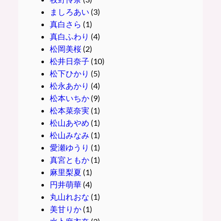
ましろあい
(3)
真白さら
(1)
真白ふわり
(4)
松岡美桜
(2)
松井日奈子
(10)
松下ひかり
(5)
松永あかり
(4)
松本いちか
(9)
松本菜奈実
(1)
松山あやめ
(1)
松山みなみ
(1)
愛瀬ゆうり
(1)
真宮ともか
(1)
麻里梨夏
(1)
円井萌華
(4)
丸山れおな
(1)
美甘りか
(1)