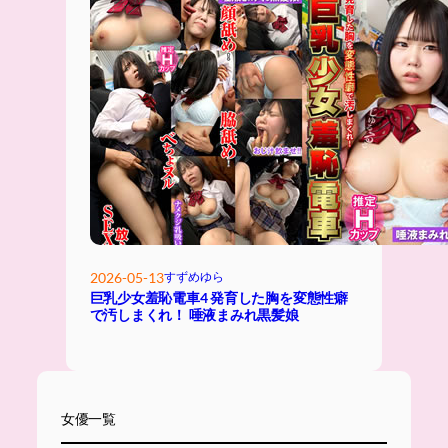
2026-05-13
すずめゆら
巨乳少女羞恥電車4 発育した胸を変態性癖
で汚しまくれ！ 唾液まみれ黒髪娘
女優一覧