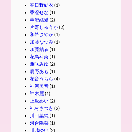
春日野結衣
(1)
香澄せな
(1)
華澄結愛
(2)
片寄しゅうか
(2)
和希さやか
(1)
加藤なつみ
(1)
加藤結衣
(1)
花鳥斗架
(1)
兼咲みゆ
(2)
鹿野あも
(1)
花音うらら
(4)
神河美音
(1)
神木麗
(1)
上坂めい
(2)
神村さつき
(2)
川口葉純
(1)
河合陽菜
(1)
川越ゆい
(2)