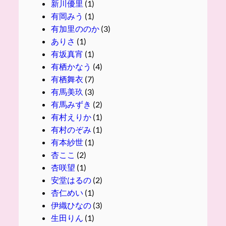
新川優里
(1)
有岡みう
(1)
有加里ののか
(3)
ありさ
(1)
有坂真宵
(1)
有栖かなう
(4)
有栖舞衣
(7)
有馬美玖
(3)
有馬みずき
(2)
有村えりか
(1)
有村のぞみ
(1)
有本紗世
(1)
杏ここ
(2)
杏咲望
(1)
安堂はるの
(2)
杏仁めい
(1)
伊織ひなの
(3)
生田りん
(1)