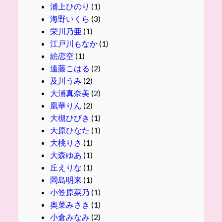
浦上ひのり
(1)
海野いくら
(3)
栄川乃亜
(1)
江戸川もなか
(1)
絵恋空
(1)
遠藤こはる
(2)
及川うみ
(2)
大浦真奈美
(2)
凰華りん
(2)
大槻ひびき
(1)
大原ひなた
(1)
大桃りさ
(1)
大森ゆあ
(1)
丘えりな
(1)
岡島明来
(1)
小笠原菜乃
(1)
奥菜みさき
(1)
小倉みなみ
(2)