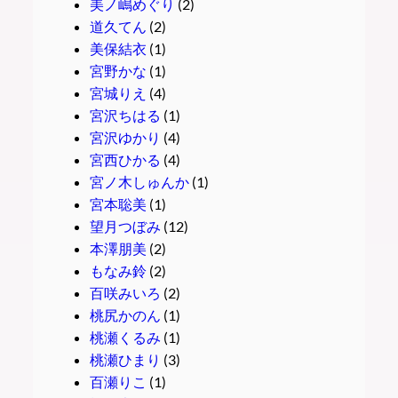
美ノ嶋めぐり
(2)
道久てん
(2)
美保結衣
(1)
宮野かな
(1)
宮城りえ
(4)
宮沢ちはる
(1)
宮沢ゆかり
(4)
宮西ひかる
(4)
宮ノ木しゅんか
(1)
宮本聡美
(1)
望月つぼみ
(12)
本澤朋美
(2)
もなみ鈴
(2)
百咲みいろ
(2)
桃尻かのん
(1)
桃瀬くるみ
(1)
桃瀬ひまり
(3)
百瀬りこ
(1)