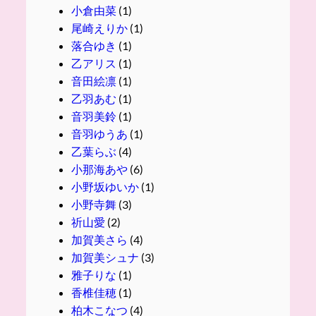
小倉由菜
(1)
尾崎えりか
(1)
落合ゆき
(1)
乙アリス
(1)
音田絵凛
(1)
乙羽あむ
(1)
音羽美鈴
(1)
音羽ゆうあ
(1)
乙葉らぶ
(4)
小那海あや
(6)
小野坂ゆいか
(1)
小野寺舞
(3)
祈山愛
(2)
加賀美さら
(4)
加賀美シュナ
(3)
雅子りな
(1)
香椎佳穂
(1)
柏木こなつ
(4)