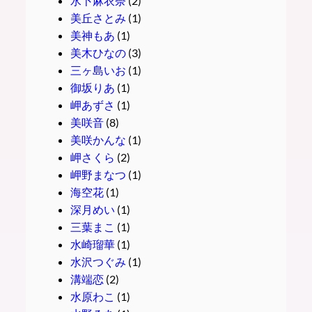
水卜麻衣奈
(2)
美丘さとみ
(1)
美神もあ
(1)
美木ひなの
(3)
三ヶ島いお
(1)
御坂りあ
(1)
岬あずさ
(1)
美咲音
(8)
美咲かんな
(1)
岬さくら
(2)
岬野まなつ
(1)
海空花
(1)
深月めい
(1)
三葉まこ
(1)
水崎瑠華
(1)
水沢つぐみ
(1)
溝端恋
(2)
水原わこ
(1)