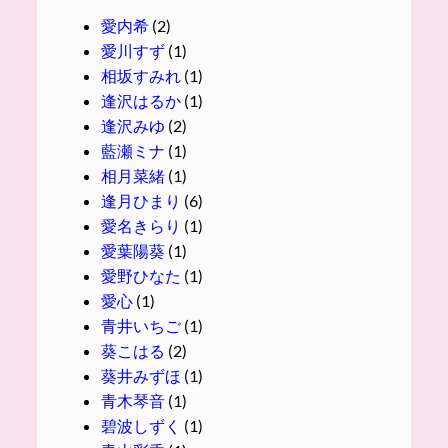
愛内希
(2)
愛川すず
(1)
相坂すみれ
(1)
逢沢はるか
(1)
逢沢みゆ
(2)
藍瀬ミナ
(1)
相月菜緒
(1)
逢月ひまり
(6)
愛名きらり
(1)
愛葉陽葵
(1)
愛野ひなた
(1)
愛心
(1)
青井いちご
(1)
葵こはる
(2)
葵井みずほ
(1)
青木琴音
(1)
碧波しずく
(1)