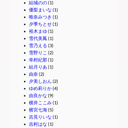
結城のの
(1)
優梨まいな
(1)
唯奈みつき
(1)
夕季ちとせ
(1)
裕木まゆ
(1)
雪代美鳳
(1)
雪乃える
(3)
雪野りこ
(2)
幸村紀那
(1)
結月りあ
(1)
由奈
(2)
夕美しおん
(2)
ゆめ莉りか
(4)
由良かな
(9)
横井ここみ
(1)
横宮七海
(5)
吉見りいな
(1)
吉村はな
(1)