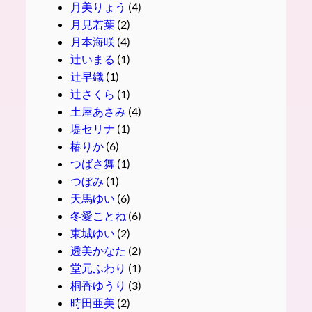
月美りょう
(4)
月見若葉
(2)
月本海咲
(4)
辻いまる
(1)
辻早織
(1)
辻さくら
(1)
土屋あさみ
(4)
堤セリナ
(1)
椿りか
(6)
つばさ舞
(1)
つぼみ
(1)
天馬ゆい
(6)
冬愛ことね
(6)
東城ゆい
(2)
透美かなた
(2)
堂元ふわり
(1)
桐香ゆうり
(3)
時田亜美
(2)