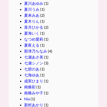
夏川あゆみ
(1)
夏川うみ
(1)
夏来みあ
(2)
夏木りん
(1)
菜月ひかる
(2)
夏海いく
(1)
なつめ愛莉
(1)
夏夜える
(1)
那津乃ちなみ
(4)
七瀬あさ美
(1)
七瀬シノン
(3)
七碧のあ
(1)
七海ゆあ
(1)
成実ひまり
(1)
南條彩
(1)
南條みや子
(1)
Nia
(1)
新村あかり
(1)