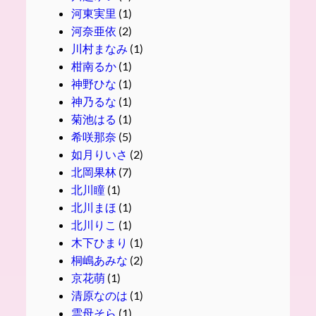
河東実里
(1)
河奈亜依
(2)
川村まなみ
(1)
柑南るか
(1)
神野ひな
(1)
神乃るな
(1)
菊池はる
(1)
希咲那奈
(5)
如月りいさ
(2)
北岡果林
(7)
北川瞳
(1)
北川まほ
(1)
北川りこ
(1)
木下ひまり
(1)
桐嶋あみな
(2)
京花萌
(1)
清原なのは
(1)
雲母そら
(1)