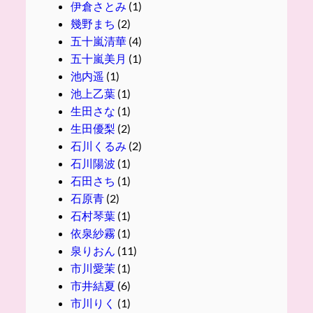
伊倉さとみ
(1)
幾野まち
(2)
五十嵐清華
(4)
五十嵐美月
(1)
池内遥
(1)
池上乙葉
(1)
生田さな
(1)
生田優梨
(2)
石川くるみ
(2)
石川陽波
(1)
石田さち
(1)
石原青
(2)
石村琴葉
(1)
依泉紗霧
(1)
泉りおん
(11)
市川愛茉
(1)
市井結夏
(6)
市川りく
(1)