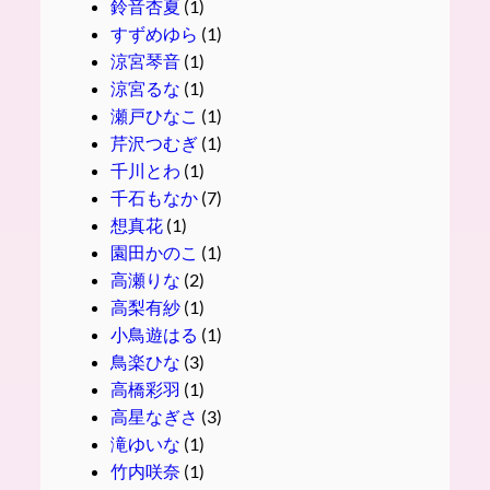
鈴音杏夏
(1)
すずめゆら
(1)
涼宮琴音
(1)
涼宮るな
(1)
瀬戸ひなこ
(1)
芹沢つむぎ
(1)
千川とわ
(1)
千石もなか
(7)
想真花
(1)
園田かのこ
(1)
高瀬りな
(2)
高梨有紗
(1)
小鳥遊はる
(1)
鳥楽ひな
(3)
高橋彩羽
(1)
高星なぎさ
(3)
滝ゆいな
(1)
竹内咲奈
(1)