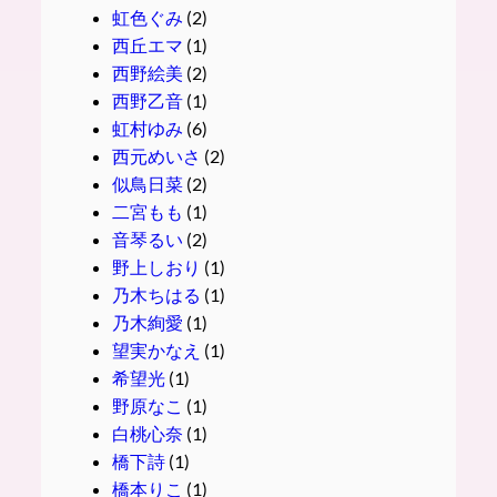
虹色ぐみ
(2)
西丘エマ
(1)
西野絵美
(2)
西野乙音
(1)
虹村ゆみ
(6)
西元めいさ
(2)
似鳥日菜
(2)
二宮もも
(1)
音琴るい
(2)
野上しおり
(1)
乃木ちはる
(1)
乃木絢愛
(1)
望実かなえ
(1)
希望光
(1)
野原なこ
(1)
白桃心奈
(1)
橋下詩
(1)
橋本りこ
(1)