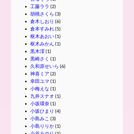
工藤ララ
(2)
胡桃さくら
(3)
倉木しおり
(6)
倉本すみれ
(5)
枢木あおい
(1)
枢木みかん
(1)
黒木澪
(1)
黒崎さく
(1)
久和原せいら
(6)
神喜ミア
(2)
幸田ユマ
(1)
小梅えな
(1)
九井スナオ
(1)
小坂環奈
(1)
小坂ひまり
(4)
小島みこ
(3)
小島りりか
(1)
小谷みのり
(1)