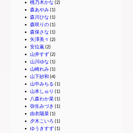
桃乃木かな
(2)
森あやみ
(1)
森川ひな
(1)
森咲りの
(1)
森保さな
(1)
矢澤美々
(2)
安位薫
(2)
山井すず
(2)
山川ゆな
(1)
山崎れみ
(1)
山下紗和
(4)
山中みちる
(1)
山本しゅり
(1)
八森わか菜
(1)
弥生みづき
(1)
由衣陽菜
(1)
夕木こいろ
(1)
ゆうきすず
(1)