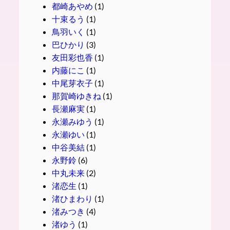
都崎あやめ
(1)
十束るう
(1)
鳥羽いく
(1)
巴ひかり
(3)
友田彩也香
(1)
内藤にこ
(1)
中尾芽衣子
(1)
那賀崎ゆきね
(1)
長瀬麻実
(1)
永瀬みゆう
(1)
永瀬ゆい
(1)
中谷美結
(1)
永野鈴
(6)
中丸未来
(2)
渚恋生
(1)
渚ひまわり
(1)
渚みつき
(4)
渚ゆう
(1)