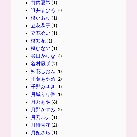
竹内夏希
(1)
唯井まひろ
(4)
橘いおり
(1)
立花恭子
(1)
立花めい
(1)
橘知花
(1)
橘ひなの
(1)
谷田かりな
(4)
谷村凪咲
(2)
知花しおん
(1)
千葉あやめ
(2)
千野みゆき
(1)
月城りり香
(1)
月乃あや
(6)
月野かすみ
(2)
月乃ルナ
(1)
月待青花
(2)
月妃さら
(1)