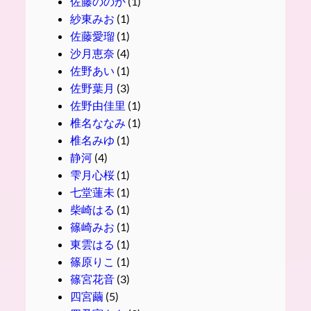
佐藤ののか
(1)
紗東みお
(1)
佐藤愛瑠
(1)
沙月恵奈
(4)
佐野あい
(1)
佐野葉月
(3)
佐野由佳里
(1)
椎名ななみ
(1)
椎名みゆ
(1)
静河
(4)
雫月心桜
(1)
七堂蓮未
(1)
柴崎はる
(1)
篠崎みお
(1)
東雲はる
(1)
篠原りこ
(1)
篠宮花音
(3)
四宮繭
(5)