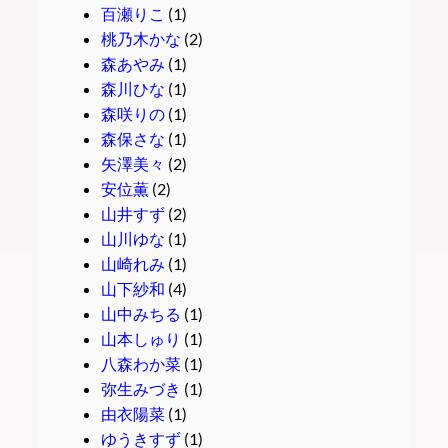
百瀬りこ
(1)
桃乃木かな
(2)
森あやみ
(1)
森川ひな
(1)
森咲りの
(1)
森保さな
(1)
矢澤美々
(2)
安位薫
(2)
山井すず
(2)
山川ゆな
(1)
山崎れみ
(1)
山下紗和
(4)
山中みちる
(1)
山本しゅり
(1)
八森わか菜
(1)
弥生みづき
(1)
由衣陽菜
(1)
ゆうきすず
(1)