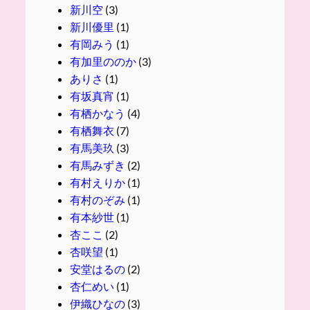
新川空
(3)
新川優里
(1)
有岡みう
(1)
有加里ののか
(3)
ありさ
(1)
有坂真宵
(1)
有栖かなう
(4)
有栖舞衣
(7)
有馬美玖
(3)
有馬みずき
(2)
有村えりか
(1)
有村のぞみ
(1)
有本紗世
(1)
杏ここ
(2)
杏咲望
(1)
安堂はるの
(2)
杏仁めい
(1)
伊織ひなの
(3)