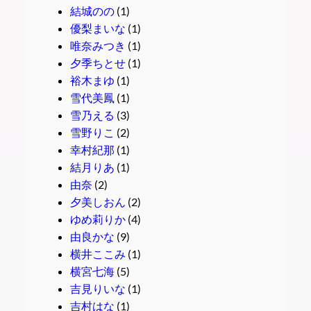
結城のの
(1)
優梨まいな
(1)
唯奈みつき
(1)
夕季ちとせ
(1)
裕木まゆ
(1)
雪代美鳳
(1)
雪乃える
(3)
雪野りこ
(2)
幸村紀那
(1)
結月りあ
(1)
由奈
(2)
夕美しおん
(2)
ゆめ莉りか
(4)
由良かな
(9)
横井ここみ
(1)
横宮七海
(5)
吉見りいな
(1)
吉村はな
(1)