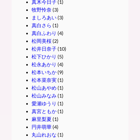
真木今日子
(1)
牧野怜奈
(3)
ましろあい
(3)
真白さら
(1)
真白ふわり
(4)
松岡美桜
(2)
松井日奈子
(10)
松下ひかり
(5)
松永あかり
(4)
松本いちか
(9)
松本菜奈実
(1)
松山あやめ
(1)
松山みなみ
(1)
愛瀬ゆうり
(1)
真宮ともか
(1)
麻里梨夏
(1)
円井萌華
(4)
丸山れおな
(1)