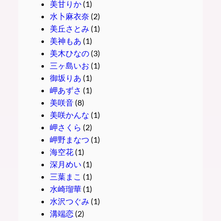
美甘りか
(1)
水卜麻衣奈
(2)
美丘さとみ
(1)
美神もあ
(1)
美木ひなの
(3)
三ヶ島いお
(1)
御坂りあ
(1)
岬あずさ
(1)
美咲音
(8)
美咲かんな
(1)
岬さくら
(2)
岬野まなつ
(1)
海空花
(1)
深月めい
(1)
三葉まこ
(1)
水崎瑠華
(1)
水沢つぐみ
(1)
溝端恋
(2)