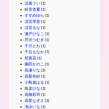
涼風うい
(1)
鈴音杏夏
(1)
すずめゆら
(1)
涼宮琴音
(1)
涼宮るな
(1)
瀬戸ひなこ
(1)
芹沢つむぎ
(1)
千川とわ
(1)
千石もなか
(7)
想真花
(1)
園田かのこ
(1)
高瀬りな
(2)
高梨有紗
(1)
小鳥遊はる
(1)
鳥楽ひな
(3)
高橋彩羽
(1)
高星なぎさ
(3)
滝ゆいな
(1)