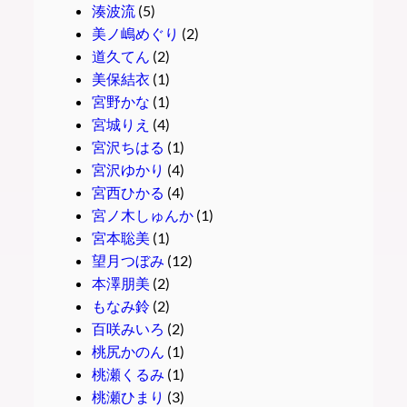
湊波流
(5)
美ノ嶋めぐり
(2)
道久てん
(2)
美保結衣
(1)
宮野かな
(1)
宮城りえ
(4)
宮沢ちはる
(1)
宮沢ゆかり
(4)
宮西ひかる
(4)
宮ノ木しゅんか
(1)
宮本聡美
(1)
望月つぼみ
(12)
本澤朋美
(2)
もなみ鈴
(2)
百咲みいろ
(2)
桃尻かのん
(1)
桃瀬くるみ
(1)
桃瀬ひまり
(3)