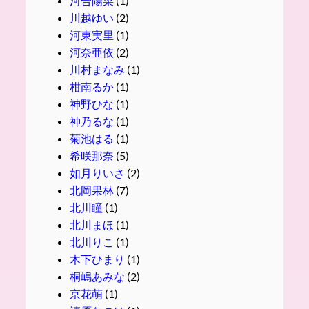
河合陽菜
(1)
川越ゆい
(2)
河東実里
(1)
河奈亜依
(2)
川村まなみ
(1)
柑南るか
(1)
神野ひな
(1)
神乃るな
(1)
菊池はる
(1)
希咲那奈
(5)
如月りいさ
(2)
北岡果林
(7)
北川瞳
(1)
北川まほ
(1)
北川りこ
(1)
木下ひまり
(1)
桐嶋あみな
(2)
京花萌
(1)