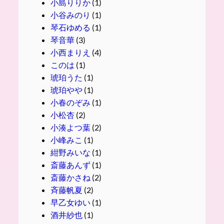
小島りりか
(1)
小谷みのり
(1)
琴石ゆめる
(1)
琴音華
(3)
小西まりえ
(4)
このは
(1)
琥珀うた
(1)
琥珀やや
(1)
小春のぞみ
(1)
小松杏
(2)
小湊よつ葉
(2)
小峰みこ
(1)
紺野みいな
(1)
斎藤あんず
(1)
斎藤かさね
(2)
斉藤帆夏
(2)
早乙女ゆい
(1)
酒井紗也
(1)