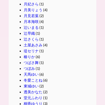
月妃さら
(1)
月美りょう
(4)
月見若葉
(2)
月本海咲
(4)
辻いまる
(1)
辻早織
(1)
辻さくら
(1)
土屋あさみ
(4)
堤セリナ
(1)
椿りか
(6)
つばさ舞
(1)
つぼみ
(1)
天馬ゆい
(6)
冬愛ことね
(6)
東城ゆい
(2)
透美かなた
(2)
堂元ふわり
(1)
桐香ゆうり
(3)