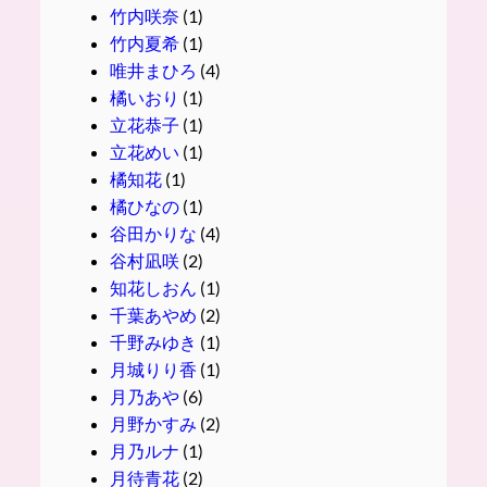
竹内咲奈
(1)
竹内夏希
(1)
唯井まひろ
(4)
橘いおり
(1)
立花恭子
(1)
立花めい
(1)
橘知花
(1)
橘ひなの
(1)
谷田かりな
(4)
谷村凪咲
(2)
知花しおん
(1)
千葉あやめ
(2)
千野みゆき
(1)
月城りり香
(1)
月乃あや
(6)
月野かすみ
(2)
月乃ルナ
(1)
月待青花
(2)