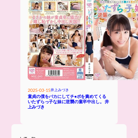
2025-03-15
井上みづき
童貞の僕をバカにしてチ●ポを責めてくる
いたずらっ子な妹に逆襲の童卒中出し。 井
上みづき