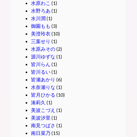
水原わこ
(1)
水野ろあ
(1)
水川潤
(1)
御園もも
(3)
美澄玲衣
(10)
三葉せり
(1)
水原みその
(2)
源川ゆずな
(1)
皆川らん
(1)
皆川るい
(1)
皆瀬あかり
(6)
水奈瀬りな
(1)
皆月ひかる
(10)
湊莉久
(1)
美波こづえ
(1)
美波汐里
(1)
南見つばさ
(1)
南日菜乃
(15)