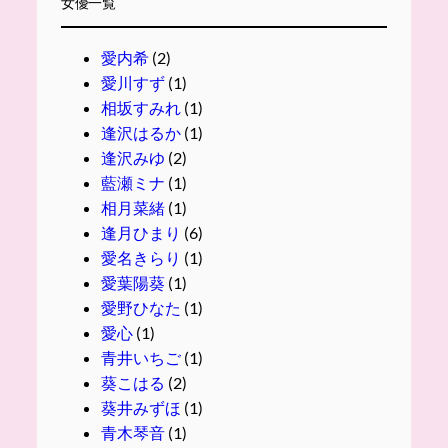
女優一覧
愛内希
(2)
愛川すず
(1)
相坂すみれ
(1)
逢沢はるか
(1)
逢沢みゆ
(2)
藍瀬ミナ
(1)
相月菜緒
(1)
逢月ひまり
(6)
愛名きらり
(1)
愛葉陽葵
(1)
愛野ひなた
(1)
愛心
(1)
青井いちご
(1)
葵こはる
(2)
葵井みずほ
(1)
青木琴音
(1)