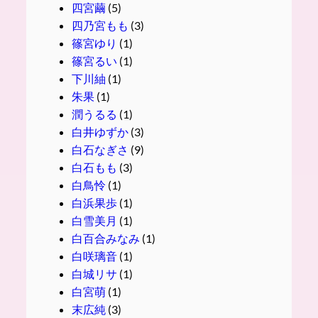
四宮繭
(5)
四乃宮もも
(3)
篠宮ゆり
(1)
篠宮るい
(1)
下川紬
(1)
朱果
(1)
潤うるる
(1)
白井ゆずか
(3)
白石なぎさ
(9)
白石もも
(3)
白鳥怜
(1)
白浜果歩
(1)
白雪美月
(1)
白百合みなみ
(1)
白咲璃音
(1)
白城リサ
(1)
白宮萌
(1)
末広純
(3)