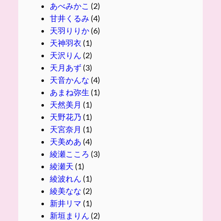
あべみかこ
(2)
甘井くるみ
(4)
天羽りりか
(6)
天神羽衣
(1)
天沢りん
(2)
天月あず
(3)
天音かんな
(4)
あまね弥生
(1)
天然美月
(1)
天野花乃
(1)
天宮奈月
(1)
天美めあ
(4)
綾瀬こころ
(3)
綾瀬天
(1)
綾波れん
(1)
綾美なな
(2)
新井リマ
(1)
新垣まりん
(2)