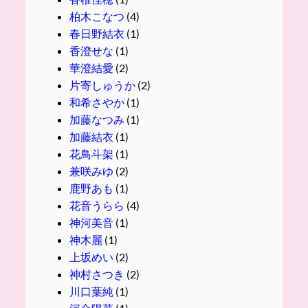
柏木こなつ
(4)
春日野結衣
(1)
香澄せな
(1)
華澄結愛
(2)
片寄しゅうか
(2)
和希さやか
(1)
加藤なつみ
(1)
加藤結衣
(1)
花鳥斗架
(1)
兼咲みゆ
(2)
鹿野あも
(1)
花音うらら
(4)
神河美音
(1)
神木麗
(1)
上坂めい
(2)
神村さつき
(2)
川口葉純
(1)