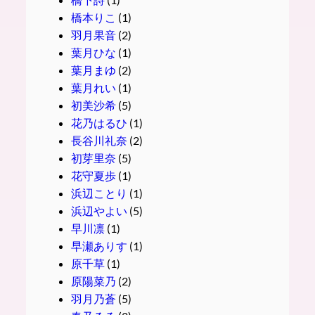
橋本りこ
(1)
羽月果音
(2)
葉月ひな
(1)
葉月まゆ
(2)
葉月れい
(1)
初美沙希
(5)
花乃はるひ
(1)
長谷川礼奈
(2)
初芽里奈
(5)
花守夏歩
(1)
浜辺ことり
(1)
浜辺やよい
(5)
早川凛
(1)
早瀬ありす
(1)
原千草
(1)
原陽菜乃
(2)
羽月乃蒼
(5)