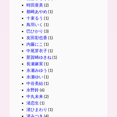
時田亜美
(2)
都崎あやめ
(1)
十束るう
(1)
鳥羽いく
(1)
巴ひかり
(3)
友田彩也香
(1)
内藤にこ
(1)
中尾芽衣子
(1)
那賀崎ゆきね
(1)
長瀬麻実
(1)
永瀬みゆう
(1)
永瀬ゆい
(1)
中谷美結
(1)
永野鈴
(6)
中丸未来
(2)
渚恋生
(1)
渚ひまわり
(1)
渚みつき
(4)