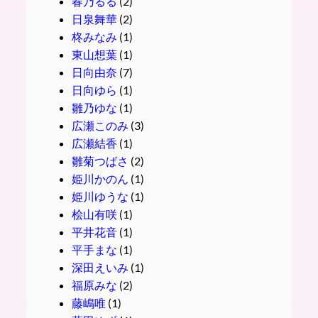
春乃るる
(2)
日泉舞華
(2)
柊みなみ
(1)
東山想葉
(1)
日向由奈
(7)
日向ゆら
(1)
雛乃ゆな
(1)
広瀬このみ
(3)
広瀬結香
(1)
雛菊つばさ
(2)
姫川かのん
(1)
姫川ゆうな
(1)
桧山有咲
(1)
平井花音
(1)
平手まな
(1)
深田えいみ
(1)
福原みな
(2)
藤嶋唯
(1)