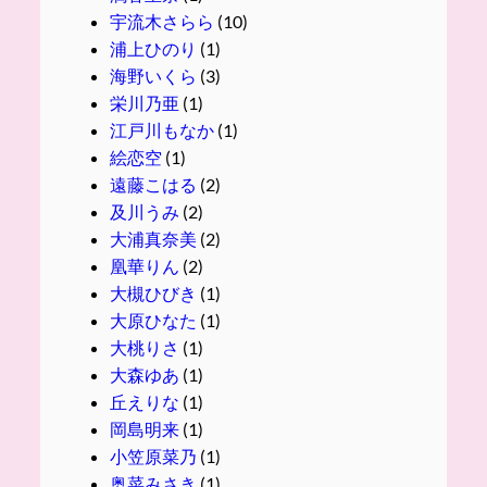
宇流木さらら
(10)
浦上ひのり
(1)
海野いくら
(3)
栄川乃亜
(1)
江戸川もなか
(1)
絵恋空
(1)
遠藤こはる
(2)
及川うみ
(2)
大浦真奈美
(2)
凰華りん
(2)
大槻ひびき
(1)
大原ひなた
(1)
大桃りさ
(1)
大森ゆあ
(1)
丘えりな
(1)
岡島明来
(1)
小笠原菜乃
(1)
奥菜みさき
(1)