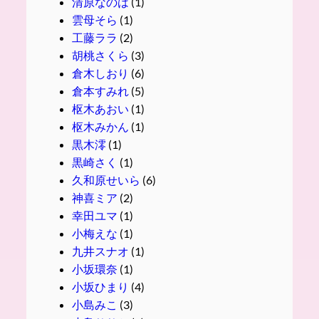
清原なのは
(1)
雲母そら
(1)
工藤ララ
(2)
胡桃さくら
(3)
倉木しおり
(6)
倉本すみれ
(5)
枢木あおい
(1)
枢木みかん
(1)
黒木澪
(1)
黒崎さく
(1)
久和原せいら
(6)
神喜ミア
(2)
幸田ユマ
(1)
小梅えな
(1)
九井スナオ
(1)
小坂環奈
(1)
小坂ひまり
(4)
小島みこ
(3)