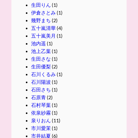
生田りん
(1)
伊倉さとみ
(1)
幾野まち
(2)
五十嵐清華
(4)
五十嵐美月
(1)
池内遥
(1)
池上乙葉
(1)
生田さな
(1)
生田優梨
(2)
石川くるみ
(1)
石川陽波
(1)
石田さち
(1)
石原青
(2)
石村琴葉
(1)
依泉紗霧
(1)
泉りおん
(11)
市川愛茉
(1)
市井結夏
(6)