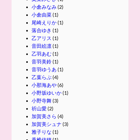
小倉みなみ
(2)
小倉由菜
(1)
尾崎えりか
(1)
落合ゆき
(1)
乙アリス
(1)
音田絵凛
(1)
乙羽あむ
(1)
音羽美鈴
(1)
音羽ゆうあ
(1)
乙葉らぶ
(4)
小那海あや
(6)
小野坂ゆいか
(1)
小野寺舞
(3)
祈山愛
(2)
加賀美さら
(4)
加賀美シュナ
(3)
雅子りな
(1)
香椎佳穂
(1)