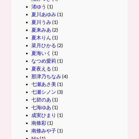
渚ゆう
(1)
夏川あゆみ
(1)
夏川うみ
(1)
夏来みあ
(2)
夏木りん
(1)
菜月ひかる
(2)
夏海いく
(1)
なつめ愛莉
(1)
夏夜える
(1)
那津乃ちなみ
(4)
七瀬あさ美
(1)
七瀬シノン
(3)
七碧のあ
(1)
七海ゆあ
(1)
成実ひまり
(1)
南條彩
(1)
南條みや子
(1)
Nia
(1)