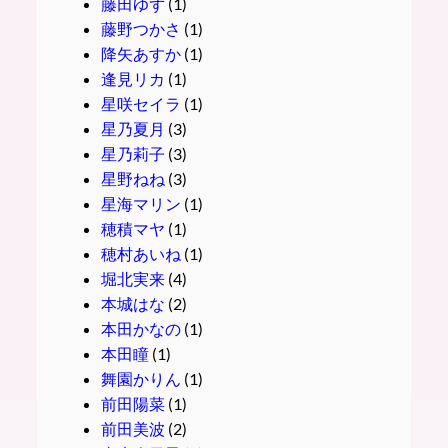
藤田ゆず
(1)
藤野つかさ
(1)
降矢あすか
(1)
逢見リカ
(1)
星咲セイラ
(1)
星乃夏月
(3)
星乃莉子
(3)
星野ねね
(3)
星海マリン
(1)
穂積マヤ
(1)
穂村あいね
(1)
堀北実来
(4)
本城はな
(2)
本田かなの
(1)
本田瞳
(1)
舞園かりん
(1)
前田陽菜
(1)
前田美波
(2)