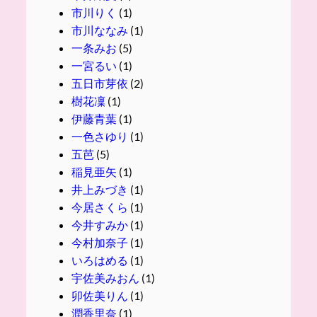
市川りく
(1)
市川ななみ
(1)
一条みお
(5)
一宮るい
(1)
五日市芽依
(2)
樹花凜
(1)
伊藤青葉
(1)
一色さゆり
(1)
五芭
(5)
稲見亜矢
(1)
井上みづき
(1)
今居さくら
(1)
今井すみか
(1)
今村加奈子
(1)
いろはめる
(1)
宇佐美みおん
(1)
卯佐美りん
(1)
潤香里奈
(1)