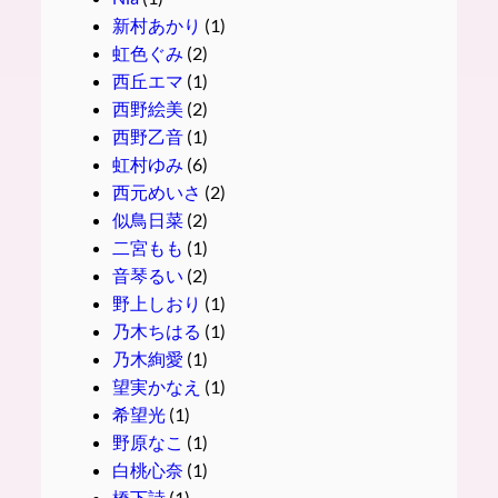
新村あかり
(1)
虹色ぐみ
(2)
西丘エマ
(1)
西野絵美
(2)
西野乙音
(1)
虹村ゆみ
(6)
西元めいさ
(2)
似鳥日菜
(2)
二宮もも
(1)
音琴るい
(2)
野上しおり
(1)
乃木ちはる
(1)
乃木絢愛
(1)
望実かなえ
(1)
希望光
(1)
野原なこ
(1)
白桃心奈
(1)
橋下詩
(1)