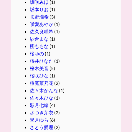
坂咲みほ
(1)
坂本りお
(1)
咲野瑞希
(3)
咲愛あやか
(1)
佐久良咲希
(1)
紗倉まな
(1)
櫻ももな
(1)
桜ゆの
(1)
桜井ひなた
(1)
桜木美音
(5)
桜咲ひな
(1)
桜庭菜乃花
(2)
佐々木かんな
(1)
佐々木ひな
(1)
彩月七緒
(4)
さつき芽衣
(2)
皐月ゆら
(6)
さとう愛理
(2)