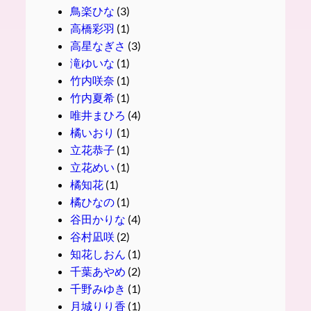
鳥楽ひな
(3)
高橋彩羽
(1)
高星なぎさ
(3)
滝ゆいな
(1)
竹内咲奈
(1)
竹内夏希
(1)
唯井まひろ
(4)
橘いおり
(1)
立花恭子
(1)
立花めい
(1)
橘知花
(1)
橘ひなの
(1)
谷田かりな
(4)
谷村凪咲
(2)
知花しおん
(1)
千葉あやめ
(2)
千野みゆき
(1)
月城りり香
(1)