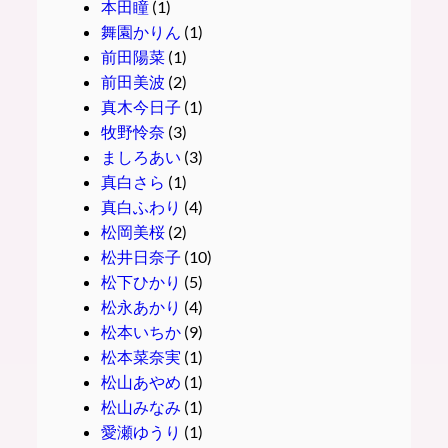
本田瞳
(1)
舞園かりん
(1)
前田陽菜
(1)
前田美波
(2)
真木今日子
(1)
牧野怜奈
(3)
ましろあい
(3)
真白さら
(1)
真白ふわり
(4)
松岡美桜
(2)
松井日奈子
(10)
松下ひかり
(5)
松永あかり
(4)
松本いちか
(9)
松本菜奈実
(1)
松山あやめ
(1)
松山みなみ
(1)
愛瀬ゆうり
(1)