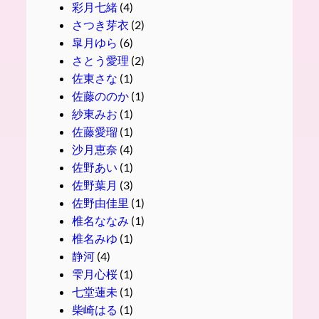
彩月七緒
(4)
さつき芽衣
(2)
皐月ゆら
(6)
さとう愛理
(2)
佐東さな
(1)
佐藤ののか
(1)
紗東みお
(1)
佐藤愛瑠
(1)
沙月恵奈
(4)
佐野あい
(1)
佐野葉月
(3)
佐野由佳里
(1)
椎名ななみ
(1)
椎名みゆ
(1)
静河
(4)
雫月心桜
(1)
七堂蓮未
(1)
柴崎はる
(1)