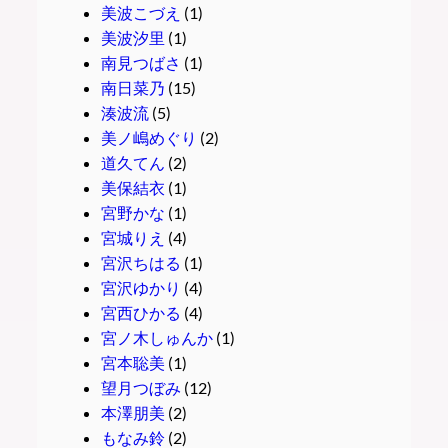
美波こづえ
(1)
美波汐里
(1)
南見つばさ
(1)
南日菜乃
(15)
湊波流
(5)
美ノ嶋めぐり
(2)
道久てん
(2)
美保結衣
(1)
宮野かな
(1)
宮城りえ
(4)
宮沢ちはる
(1)
宮沢ゆかり
(4)
宮西ひかる
(4)
宮ノ木しゅんか
(1)
宮本聡美
(1)
望月つぼみ
(12)
本澤朋美
(2)
もなみ鈴
(2)