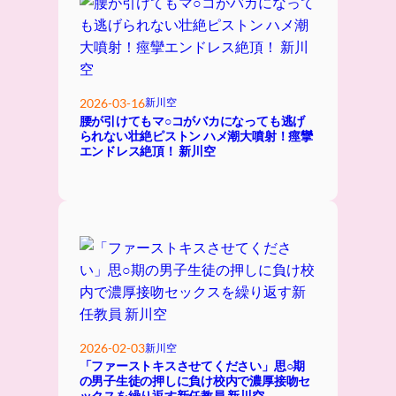
2026-03-16
新川空
腰が引けてもマ○コがバカになっても逃げ
られない壮絶ピストン ハメ潮大噴射！痙攣
エンドレス絶頂！ 新川空
2026-02-03
新川空
「ファーストキスさせてください」思○期
の男子生徒の押しに負け校内で濃厚接吻セ
ックスを繰り返す新任教員 新川空