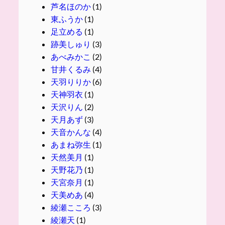
芦名ほのか
(1)
東ふうか
(1)
足立める
(1)
跡美しゅり
(3)
あべみかこ
(2)
甘井くるみ
(4)
天羽りりか
(6)
天神羽衣
(1)
天沢りん
(2)
天月あず
(3)
天音かんな
(4)
あまね弥生
(1)
天然美月
(1)
天野花乃
(1)
天宮奈月
(1)
天美めあ
(4)
綾瀬こころ
(3)
綾瀬天
(1)