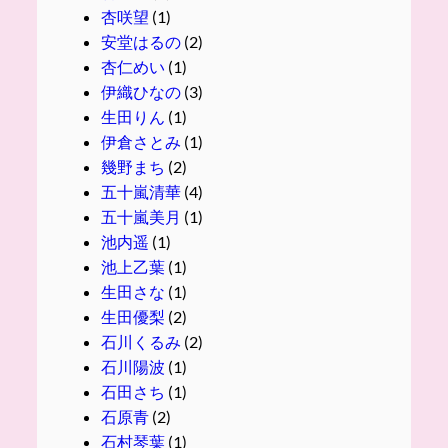
杏咲望
(1)
安堂はるの
(2)
杏仁めい
(1)
伊織ひなの
(3)
生田りん
(1)
伊倉さとみ
(1)
幾野まち
(2)
五十嵐清華
(4)
五十嵐美月
(1)
池内遥
(1)
池上乙葉
(1)
生田さな
(1)
生田優梨
(2)
石川くるみ
(2)
石川陽波
(1)
石田さち
(1)
石原青
(2)
石村琴葉
(1)