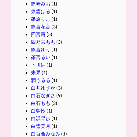
篠崎みお
(1)
東雲はる
(1)
篠原りこ
(1)
篠宮花音
(3)
四宮繭
(5)
四乃宮もも
(3)
篠宮ゆり
(1)
篠宮るい
(1)
下川紬
(1)
朱果
(1)
潤うるる
(1)
白井ゆずか
(3)
白石なぎさ
(9)
白石もも
(3)
白鳥怜
(1)
白浜果歩
(1)
白雪美月
(1)
白百合みなみ
(1)