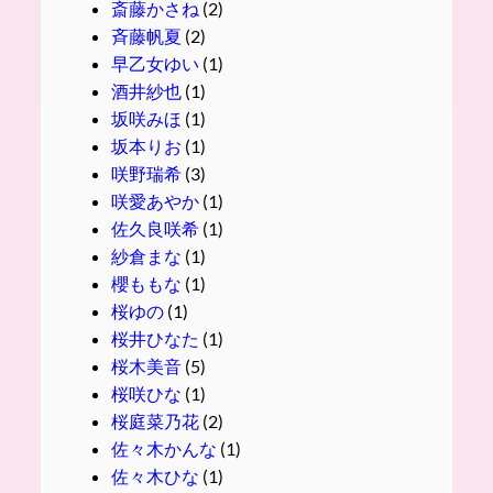
斎藤かさね
(2)
斉藤帆夏
(2)
早乙女ゆい
(1)
酒井紗也
(1)
坂咲みほ
(1)
坂本りお
(1)
咲野瑞希
(3)
咲愛あやか
(1)
佐久良咲希
(1)
紗倉まな
(1)
櫻ももな
(1)
桜ゆの
(1)
桜井ひなた
(1)
桜木美音
(5)
桜咲ひな
(1)
桜庭菜乃花
(2)
佐々木かんな
(1)
佐々木ひな
(1)