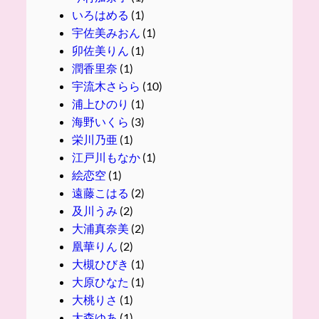
いろはめる
(1)
宇佐美みおん
(1)
卯佐美りん
(1)
潤香里奈
(1)
宇流木さらら
(10)
浦上ひのり
(1)
海野いくら
(3)
栄川乃亜
(1)
江戸川もなか
(1)
絵恋空
(1)
遠藤こはる
(2)
及川うみ
(2)
大浦真奈美
(2)
凰華りん
(2)
大槻ひびき
(1)
大原ひなた
(1)
大桃りさ
(1)
大森ゆあ
(1)