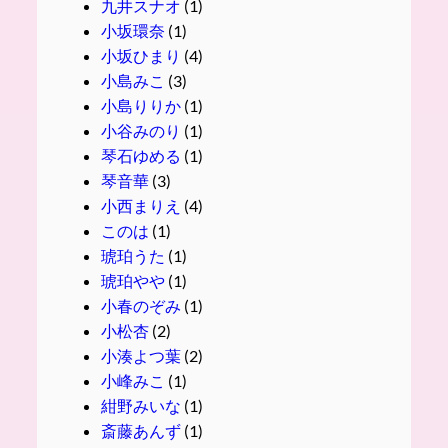
九井スナオ
(1)
小坂環奈
(1)
小坂ひまり
(4)
小島みこ
(3)
小島りりか
(1)
小谷みのり
(1)
琴石ゆめる
(1)
琴音華
(3)
小西まりえ
(4)
このは
(1)
琥珀うた
(1)
琥珀やや
(1)
小春のぞみ
(1)
小松杏
(2)
小湊よつ葉
(2)
小峰みこ
(1)
紺野みいな
(1)
斎藤あんず
(1)