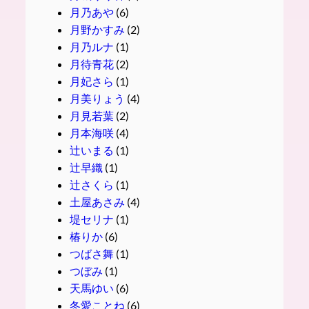
月乃あや
(6)
月野かすみ
(2)
月乃ルナ
(1)
月待青花
(2)
月妃さら
(1)
月美りょう
(4)
月見若葉
(2)
月本海咲
(4)
辻いまる
(1)
辻早織
(1)
辻さくら
(1)
土屋あさみ
(4)
堤セリナ
(1)
椿りか
(6)
つばさ舞
(1)
つぼみ
(1)
天馬ゆい
(6)
冬愛ことね
(6)