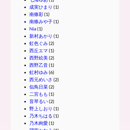
成実ひまり
(1)
南條彩
(1)
南條みや子
(1)
Nia
(1)
新村あかり
(1)
虹色ぐみ
(2)
西丘エマ
(1)
西野絵美
(2)
西野乙音
(1)
虹村ゆみ
(6)
西元めいさ
(2)
似鳥日菜
(2)
二宮もも
(1)
音琴るい
(2)
野上しおり
(1)
乃木ちはる
(1)
乃木絢愛
(1)