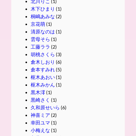
北川りこ
(1)
木下ひまり
(1)
桐嶋あみな
(2)
京花萌
(1)
清原なのは
(1)
雲母そら
(1)
工藤ララ
(2)
胡桃さくら
(3)
倉木しおり
(6)
倉本すみれ
(5)
枢木あおい
(1)
枢木みかん
(1)
黒木澪
(1)
黒崎さく
(1)
久和原せいら
(6)
神喜ミア
(2)
幸田ユマ
(1)
小梅えな
(1)