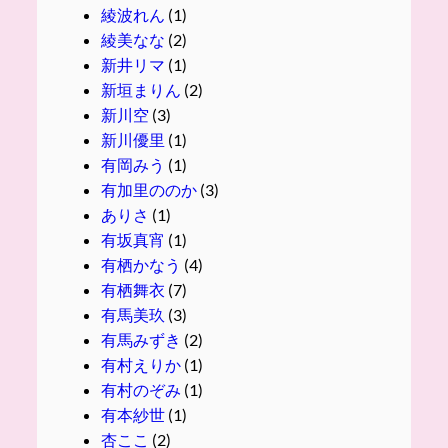
綾波れん
(1)
綾美なな
(2)
新井リマ
(1)
新垣まりん
(2)
新川空
(3)
新川優里
(1)
有岡みう
(1)
有加里ののか
(3)
ありさ
(1)
有坂真宵
(1)
有栖かなう
(4)
有栖舞衣
(7)
有馬美玖
(3)
有馬みずき
(2)
有村えりか
(1)
有村のぞみ
(1)
有本紗世
(1)
杏ここ
(2)