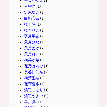
望実かなえ
(1)
希望光
(1)
野原なこ
(1)
白桃心奈
(1)
橋下詩
(1)
橋本りこ
(1)
羽月果音
(2)
葉月ひな
(1)
葉月まゆ
(2)
葉月れい
(1)
初美沙希
(5)
花乃はるひ
(1)
長谷川礼奈
(2)
初芽里奈
(5)
花守夏歩
(1)
浜辺ことり
(1)
浜辺やよい
(5)
早川凛
(1)