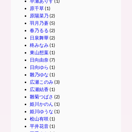
早瀬ありす
(1)
原千草
(1)
原陽菜乃
(2)
羽月乃蒼
(5)
春乃るる
(2)
日泉舞華
(2)
柊みなみ
(1)
東山想葉
(1)
日向由奈
(7)
日向ゆら
(1)
雛乃ゆな
(1)
広瀬このみ
(3)
広瀬結香
(1)
雛菊つばさ
(2)
姫川かのん
(1)
姫川ゆうな
(1)
桧山有咲
(1)
平井花音
(1)