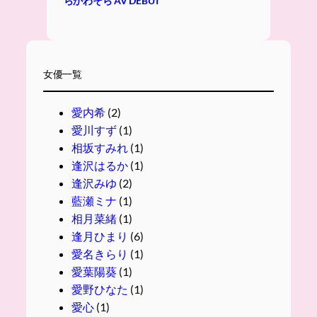
らかわそら AV DEBUT
女優一覧
愛内希
(2)
愛川すず
(1)
相坂すみれ
(1)
逢沢はるか
(1)
逢沢みゆ
(2)
藍瀬ミナ
(1)
相月菜緒
(1)
逢月ひまり
(6)
愛名きらり
(1)
愛葉陽葵
(1)
愛野ひなた
(1)
愛心
(1)