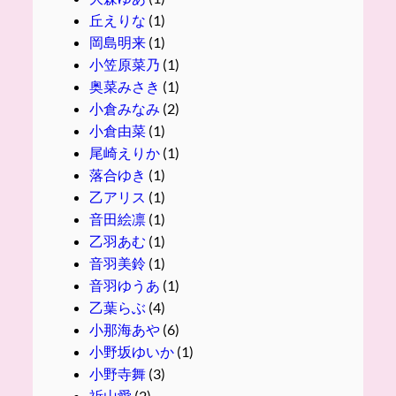
丘えりな
(1)
岡島明来
(1)
小笠原菜乃
(1)
奥菜みさき
(1)
小倉みなみ
(2)
小倉由菜
(1)
尾崎えりか
(1)
落合ゆき
(1)
乙アリス
(1)
音田絵凛
(1)
乙羽あむ
(1)
音羽美鈴
(1)
音羽ゆうあ
(1)
乙葉らぶ
(4)
小那海あや
(6)
小野坂ゆいか
(1)
小野寺舞
(3)
祈山愛
(2)