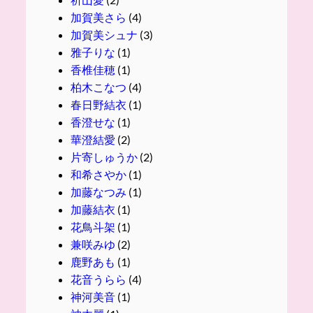
加賀美さら
(4)
加賀美シュナ
(3)
雅子りな
(1)
香椎佳穂
(1)
柏木こなつ
(4)
春日野結衣
(1)
香澄せな
(1)
華澄結愛
(2)
片寄しゅうか
(2)
和希さやか
(1)
加藤なつみ
(1)
加藤結衣
(1)
花鳥斗架
(1)
兼咲みゆ
(2)
鹿野あも
(1)
花音うらら
(4)
神河美音
(1)