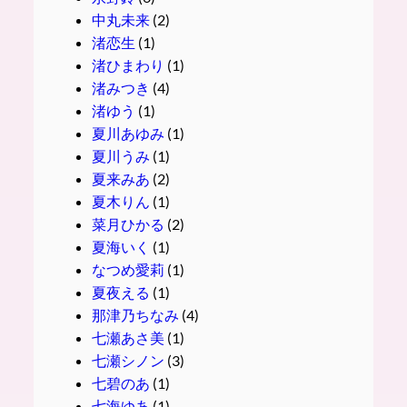
中丸未来
(2)
渚恋生
(1)
渚ひまわり
(1)
渚みつき
(4)
渚ゆう
(1)
夏川あゆみ
(1)
夏川うみ
(1)
夏来みあ
(2)
夏木りん
(1)
菜月ひかる
(2)
夏海いく
(1)
なつめ愛莉
(1)
夏夜える
(1)
那津乃ちなみ
(4)
七瀬あさ美
(1)
七瀬シノン
(3)
七碧のあ
(1)
七海ゆあ
(1)