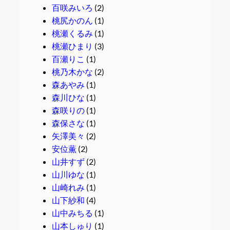
百咲みいろ
(2)
桃尻かのん
(1)
桃瀬くるみ
(1)
桃瀬ひまり
(3)
百瀬りこ
(1)
桃乃木かな
(2)
森あやみ
(1)
森川ひな
(1)
森咲りの
(1)
森保さな
(1)
矢澤美々
(2)
安位薫
(2)
山井すず
(2)
山川ゆな
(1)
山崎れみ
(1)
山下紗和
(4)
山中みちる
(1)
山本しゅり
(1)