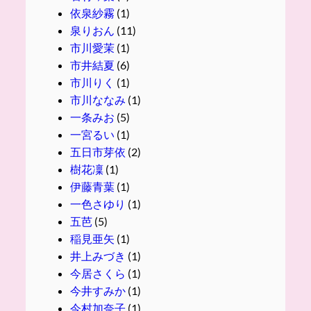
依泉紗霧
(1)
泉りおん
(11)
市川愛茉
(1)
市井結夏
(6)
市川りく
(1)
市川ななみ
(1)
一条みお
(5)
一宮るい
(1)
五日市芽依
(2)
樹花凜
(1)
伊藤青葉
(1)
一色さゆり
(1)
五芭
(5)
稲見亜矢
(1)
井上みづき
(1)
今居さくら
(1)
今井すみか
(1)
今村加奈子
(1)