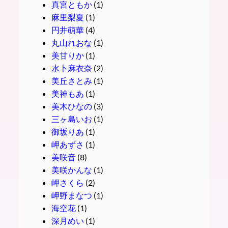
真宮ともか
(1)
麻里梨夏
(1)
円井萌華
(4)
丸山れおな
(1)
美甘りか
(1)
水卜麻衣奈
(2)
美丘さとみ
(1)
美神もあ
(1)
美木ひなの
(3)
三ヶ島いお
(1)
御坂りあ
(1)
岬あずさ
(1)
美咲音
(8)
美咲かんな
(1)
岬さくら
(2)
岬野まなつ
(1)
海空花
(1)
深月めい
(1)