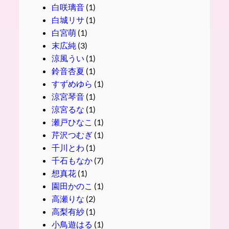
白咲璃音
(1)
白城リサ
(1)
白宮萌
(1)
末広純
(3)
涼風うい
(1)
鈴音杏夏
(1)
すずめゆら
(1)
涼宮琴音
(1)
涼宮るな
(1)
瀬戸ひなこ
(1)
芹沢つむぎ
(1)
千川とわ
(1)
千石もなか
(7)
想真花
(1)
園田かのこ
(1)
高瀬りな
(2)
高梨有紗
(1)
小鳥遊はる
(1)