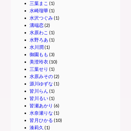
三葉まこ
(1)
水崎瑠華
(1)
水沢つぐみ
(1)
溝端恋
(2)
水原わこ
(1)
水野ろあ
(1)
水川潤
(1)
御園もも
(3)
美澄玲衣
(10)
三葉せり
(1)
水原みその
(2)
源川ゆずな
(1)
皆川らん
(1)
皆川るい
(1)
皆瀬あかり
(6)
水奈瀬りな
(1)
皆月ひかる
(10)
湊莉久
(1)