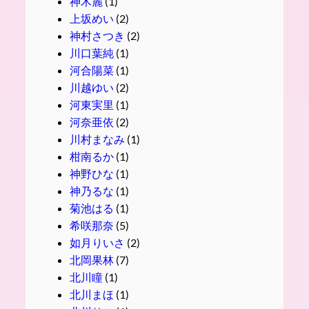
神木麗
(1)
上坂めい
(2)
神村さつき
(2)
川口葉純
(1)
河合陽菜
(1)
川越ゆい
(2)
河東実里
(1)
河奈亜依
(2)
川村まなみ
(1)
柑南るか
(1)
神野ひな
(1)
神乃るな
(1)
菊池はる
(1)
希咲那奈
(5)
如月りいさ
(2)
北岡果林
(7)
北川瞳
(1)
北川まほ
(1)