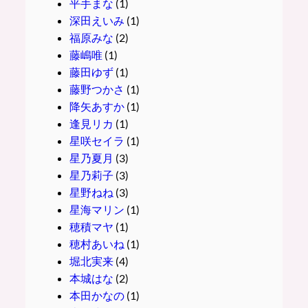
平手まな
(1)
深田えいみ
(1)
福原みな
(2)
藤嶋唯
(1)
藤田ゆず
(1)
藤野つかさ
(1)
降矢あすか
(1)
逢見リカ
(1)
星咲セイラ
(1)
星乃夏月
(3)
星乃莉子
(3)
星野ねね
(3)
星海マリン
(1)
穂積マヤ
(1)
穂村あいね
(1)
堀北実来
(4)
本城はな
(2)
本田かなの
(1)