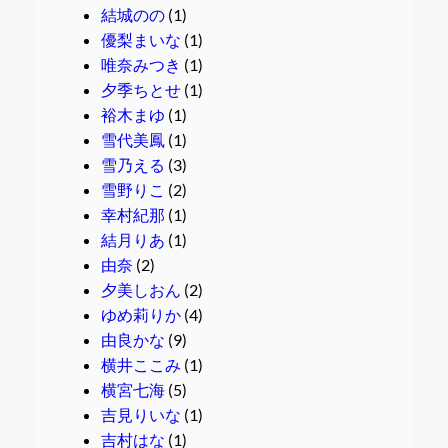
結城のの
(1)
優梨まいな
(1)
唯奈みつき
(1)
夕季ちとせ
(1)
裕木まゆ
(1)
雪代美鳳
(1)
雪乃える
(3)
雪野りこ
(2)
幸村紀那
(1)
結月りあ
(1)
由奈
(2)
夕美しおん
(2)
ゆめ莉りか
(4)
由良かな
(9)
横井ここみ
(1)
横宮七海
(5)
吉見りいな
(1)
吉村はな
(1)