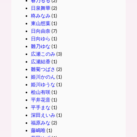
春乃るる
(2)
日泉舞華
(2)
柊みなみ
(1)
東山想葉
(1)
日向由奈
(7)
日向ゆら
(1)
雛乃ゆな
(1)
広瀬このみ
(3)
広瀬結香
(1)
雛菊つばさ
(2)
姫川かのん
(1)
姫川ゆうな
(1)
桧山有咲
(1)
平井花音
(1)
平手まな
(1)
深田えいみ
(1)
福原みな
(2)
藤嶋唯
(1)