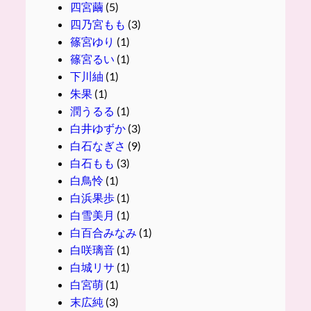
四宮繭
(5)
四乃宮もも
(3)
篠宮ゆり
(1)
篠宮るい
(1)
下川紬
(1)
朱果
(1)
潤うるる
(1)
白井ゆずか
(3)
白石なぎさ
(9)
白石もも
(3)
白鳥怜
(1)
白浜果歩
(1)
白雪美月
(1)
白百合みなみ
(1)
白咲璃音
(1)
白城リサ
(1)
白宮萌
(1)
末広純
(3)