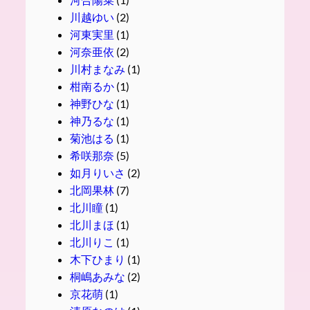
川越ゆい
(2)
河東実里
(1)
河奈亜依
(2)
川村まなみ
(1)
柑南るか
(1)
神野ひな
(1)
神乃るな
(1)
菊池はる
(1)
希咲那奈
(5)
如月りいさ
(2)
北岡果林
(7)
北川瞳
(1)
北川まほ
(1)
北川りこ
(1)
木下ひまり
(1)
桐嶋あみな
(2)
京花萌
(1)