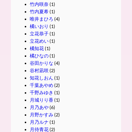
竹内咲奈
(1)
竹内夏希
(1)
唯井まひろ
(4)
橘いおり
(1)
立花恭子
(1)
立花めい
(1)
橘知花
(1)
橘ひなの
(1)
谷田かりな
(4)
谷村凪咲
(2)
知花しおん
(1)
千葉あやめ
(2)
千野みゆき
(1)
月城りり香
(1)
月乃あや
(6)
月野かすみ
(2)
月乃ルナ
(1)
月待青花
(2)