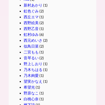
新村あかり
(1)
虹色ぐみ
(2)
西丘エマ
(1)
西野絵美
(2)
西野乙音
(1)
虹村ゆみ
(6)
西元めいさ
(2)
似鳥日菜
(2)
二宮もも
(1)
音琴るい
(2)
野上しおり
(1)
乃木ちはる
(1)
乃木絢愛
(1)
望実かなえ
(1)
希望光
(1)
野原なこ
(1)
白桃心奈
(1)
橋下詩
(1)