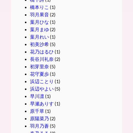
橋本りこ
(1)
羽月果音
(2)
葉月ひな
(1)
葉月まゆ
(2)
葉月れい
(1)
初美沙希
(5)
花乃はるひ
(1)
長谷川礼奈
(2)
初芽里奈
(5)
花守夏歩
(1)
浜辺ことり
(1)
浜辺やよい
(5)
早川凛
(1)
早瀬ありす
(1)
原千草
(1)
原陽菜乃
(2)
羽月乃蒼
(5)