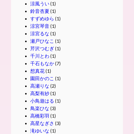
涼風うい
(1)
鈴音杏夏
(1)
すずめゆら
(1)
涼宮琴音
(1)
涼宮るな
(1)
瀬戸ひなこ
(1)
芹沢つむぎ
(1)
千川とわ
(1)
千石もなか
(7)
想真花
(1)
園田かのこ
(1)
高瀬りな
(2)
高梨有紗
(1)
小鳥遊はる
(1)
鳥楽ひな
(3)
高橋彩羽
(1)
高星なぎさ
(3)
滝ゆいな
(1)