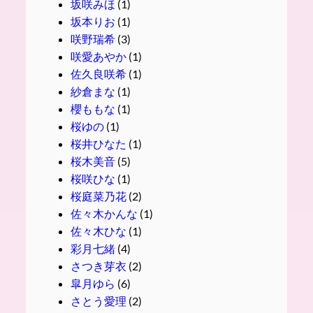
坂咲みほ
(1)
坂本りお
(1)
咲野瑞希
(3)
咲愛あやか
(1)
佐久良咲希
(1)
紗倉まな
(1)
櫻ももな
(1)
桜ゆの
(1)
桜井ひなた
(1)
桜木美音
(5)
桜咲ひな
(1)
桜庭菜乃花
(2)
佐々木かんな
(1)
佐々木ひな
(1)
彩月七緒
(4)
さつき芽衣
(2)
皐月ゆら
(6)
さとう愛理
(2)