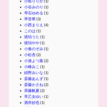
小島りりか
(1)
小谷みのり
(1)
琴石ゆめる
(1)
琴音華
(3)
小西まりえ
(4)
このは
(1)
琥珀うた
(1)
琥珀やや
(1)
小春のぞみ
(1)
小松杏
(2)
小湊よつ葉
(2)
小峰みこ
(1)
紺野みいな
(1)
斎藤あんず
(1)
斎藤かさね
(2)
斉藤帆夏
(2)
早乙女ゆい
(1)
酒井紗也
(1)