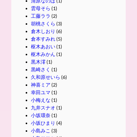
清原なのは
(1)
雲母そら
(1)
工藤ララ
(2)
胡桃さくら
(3)
倉木しおり
(6)
倉本すみれ
(5)
枢木あおい
(1)
枢木みかん
(1)
黒木澪
(1)
黒崎さく
(1)
久和原せいら
(6)
神喜ミア
(2)
幸田ユマ
(1)
小梅えな
(1)
九井スナオ
(1)
小坂環奈
(1)
小坂ひまり
(4)
小島みこ
(3)