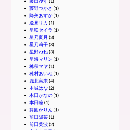
藤田ゆず
(1)
藤野つかさ
(1)
降矢あすか
(1)
逢見リカ
(1)
星咲セイラ
(1)
星乃夏月
(3)
星乃莉子
(3)
星野ねね
(3)
星海マリン
(1)
穂積マヤ
(1)
穂村あいね
(1)
堀北実来
(4)
本城はな
(2)
本田かなの
(1)
本田瞳
(1)
舞園かりん
(1)
前田陽菜
(1)
前田美波
(2)