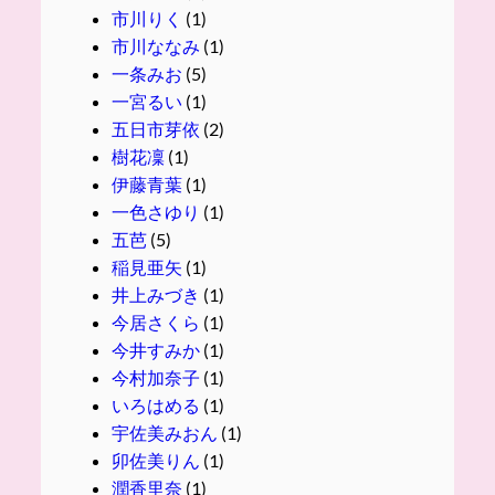
市川りく
(1)
市川ななみ
(1)
一条みお
(5)
一宮るい
(1)
五日市芽依
(2)
樹花凜
(1)
伊藤青葉
(1)
一色さゆり
(1)
五芭
(5)
稲見亜矢
(1)
井上みづき
(1)
今居さくら
(1)
今井すみか
(1)
今村加奈子
(1)
いろはめる
(1)
宇佐美みおん
(1)
卯佐美りん
(1)
潤香里奈
(1)