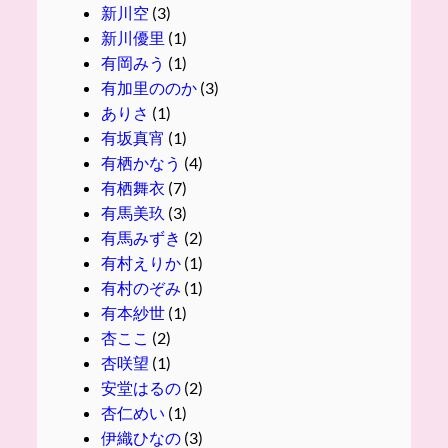
新川空
(3)
新川優里
(1)
有岡みう
(1)
有加里ののか
(3)
ありさ
(1)
有坂真宵
(1)
有栖かなう
(4)
有栖舞衣
(7)
有馬美玖
(3)
有馬みずき
(2)
有村えりか
(1)
有村のぞみ
(1)
有本紗世
(1)
杏ここ
(2)
杏咲望
(1)
安堂はるの
(2)
杏仁めい
(1)
伊織ひなの
(3)