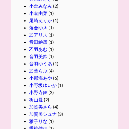
小倉みなみ
(2)
小倉由菜
(1)
尾崎えりか
(1)
落合ゆき
(1)
乙アリス
(1)
音田絵凛
(1)
乙羽あむ
(1)
音羽美鈴
(1)
音羽ゆうあ
(1)
乙葉らぶ
(4)
小那海あや
(6)
小野坂ゆいか
(1)
小野寺舞
(3)
祈山愛
(2)
加賀美さら
(4)
加賀美シュナ
(3)
雅子りな
(1)
香椎佳穂
(1)