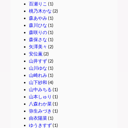
百瀬りこ
(1)
桃乃木かな
(2)
森あやみ
(1)
森川ひな
(1)
森咲りの
(1)
森保さな
(1)
矢澤美々
(2)
安位薫
(2)
山井すず
(2)
山川ゆな
(1)
山崎れみ
(1)
山下紗和
(4)
山中みちる
(1)
山本しゅり
(1)
八森わか菜
(1)
弥生みづき
(1)
由衣陽菜
(1)
ゆうきすず
(1)