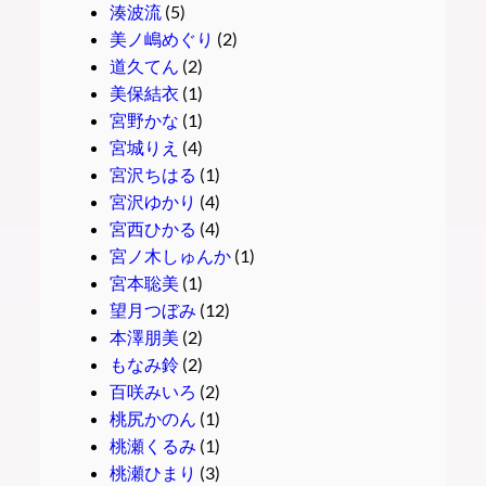
湊波流
(5)
美ノ嶋めぐり
(2)
道久てん
(2)
美保結衣
(1)
宮野かな
(1)
宮城りえ
(4)
宮沢ちはる
(1)
宮沢ゆかり
(4)
宮西ひかる
(4)
宮ノ木しゅんか
(1)
宮本聡美
(1)
望月つぼみ
(12)
本澤朋美
(2)
もなみ鈴
(2)
百咲みいろ
(2)
桃尻かのん
(1)
桃瀬くるみ
(1)
桃瀬ひまり
(3)