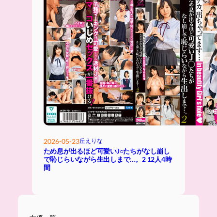
2026-05-23
丘えりな
ため息が出るほど可愛いJ○たちがなし崩し
で恥じらいながら生出しまで…。2 12人4時
間