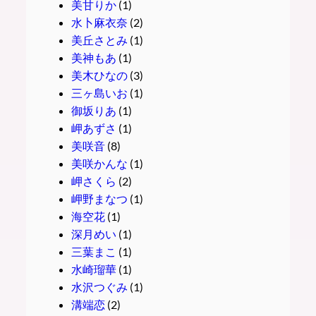
美甘りか
(1)
水卜麻衣奈
(2)
美丘さとみ
(1)
美神もあ
(1)
美木ひなの
(3)
三ヶ島いお
(1)
御坂りあ
(1)
岬あずさ
(1)
美咲音
(8)
美咲かんな
(1)
岬さくら
(2)
岬野まなつ
(1)
海空花
(1)
深月めい
(1)
三葉まこ
(1)
水崎瑠華
(1)
水沢つぐみ
(1)
溝端恋
(2)