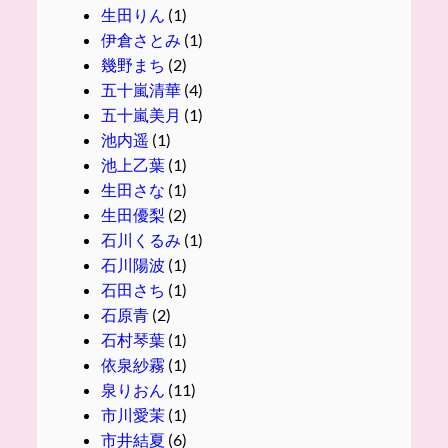
生田りん
(1)
伊倉さとみ
(1)
幾野まち
(2)
五十嵐清華
(4)
五十嵐美月
(1)
池内遥
(1)
池上乙葉
(1)
生田さな
(1)
生田優梨
(2)
石川くるみ
(1)
石川陽波
(1)
石田さち
(1)
石原青
(2)
石村琴葉
(1)
依泉紗霧
(1)
泉りおん
(11)
市川愛茉
(1)
市井結夏
(6)