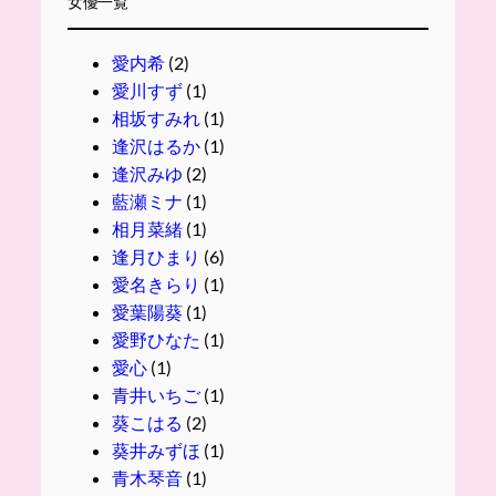
女優一覧
愛内希
(2)
愛川すず
(1)
相坂すみれ
(1)
逢沢はるか
(1)
逢沢みゆ
(2)
藍瀬ミナ
(1)
相月菜緒
(1)
逢月ひまり
(6)
愛名きらり
(1)
愛葉陽葵
(1)
愛野ひなた
(1)
愛心
(1)
青井いちご
(1)
葵こはる
(2)
葵井みずほ
(1)
青木琴音
(1)