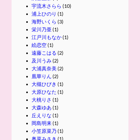
宇流木さらら
(10)
浦上ひのり
(1)
海野いくら
(3)
栄川乃亜
(1)
江戸川もなか
(1)
絵恋空
(1)
遠藤こはる
(2)
及川うみ
(2)
大浦真奈美
(2)
凰華りん
(2)
大槻ひびき
(1)
大原ひなた
(1)
大桃りさ
(1)
大森ゆあ
(1)
丘えりな
(1)
岡島明来
(1)
小笠原菜乃
(1)
奥菜みさき
(1)