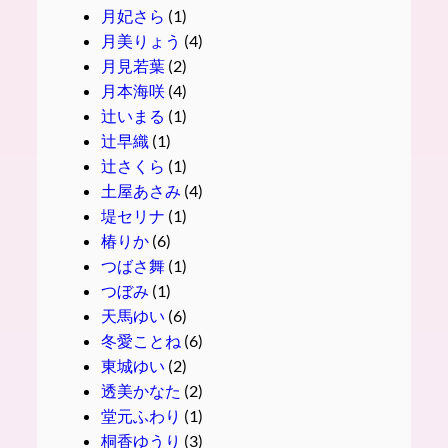
月妃さら
(1)
月美りょう
(4)
月見若葉
(2)
月本海咲
(4)
辻いまる
(1)
辻早織
(1)
辻さくら
(1)
土屋あさみ
(4)
堤セリナ
(1)
椿りか
(6)
つばさ舞
(1)
つぼみ
(1)
天馬ゆい
(6)
冬愛ことね
(6)
東城ゆい
(2)
透美かなた
(2)
堂元ふわり
(1)
桐香ゆうり
(3)