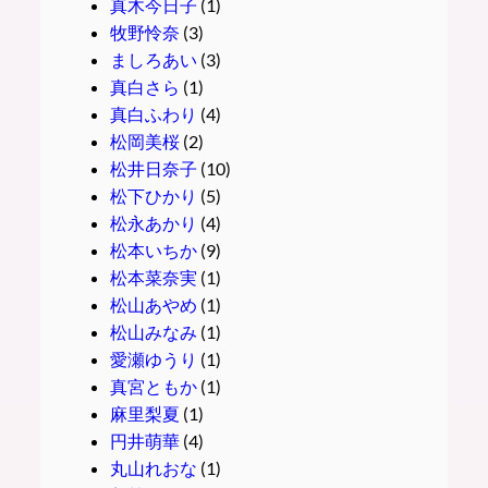
真木今日子
(1)
牧野怜奈
(3)
ましろあい
(3)
真白さら
(1)
真白ふわり
(4)
松岡美桜
(2)
松井日奈子
(10)
松下ひかり
(5)
松永あかり
(4)
松本いちか
(9)
松本菜奈実
(1)
松山あやめ
(1)
松山みなみ
(1)
愛瀬ゆうり
(1)
真宮ともか
(1)
麻里梨夏
(1)
円井萌華
(4)
丸山れおな
(1)