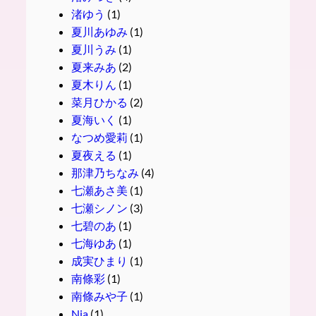
渚ゆう
(1)
夏川あゆみ
(1)
夏川うみ
(1)
夏来みあ
(2)
夏木りん
(1)
菜月ひかる
(2)
夏海いく
(1)
なつめ愛莉
(1)
夏夜える
(1)
那津乃ちなみ
(4)
七瀬あさ美
(1)
七瀬シノン
(3)
七碧のあ
(1)
七海ゆあ
(1)
成実ひまり
(1)
南條彩
(1)
南條みや子
(1)
Nia
(1)