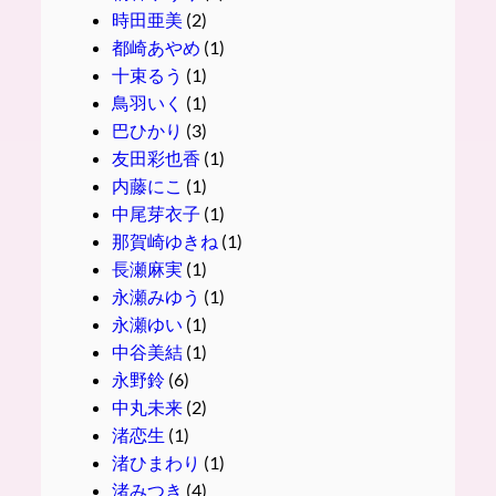
時田亜美
(2)
都崎あやめ
(1)
十束るう
(1)
鳥羽いく
(1)
巴ひかり
(3)
友田彩也香
(1)
内藤にこ
(1)
中尾芽衣子
(1)
那賀崎ゆきね
(1)
長瀬麻実
(1)
永瀬みゆう
(1)
永瀬ゆい
(1)
中谷美結
(1)
永野鈴
(6)
中丸未来
(2)
渚恋生
(1)
渚ひまわり
(1)
渚みつき
(4)