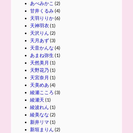
あべみかこ
(2)
甘井くるみ
(4)
天羽りりか
(6)
天神羽衣
(1)
天沢りん
(2)
天月あず
(3)
天音かんな
(4)
あまね弥生
(1)
天然美月
(1)
天野花乃
(1)
天宮奈月
(1)
天美めあ
(4)
綾瀬こころ
(3)
綾瀬天
(1)
綾波れん
(1)
綾美なな
(2)
新井リマ
(1)
新垣まりん
(2)