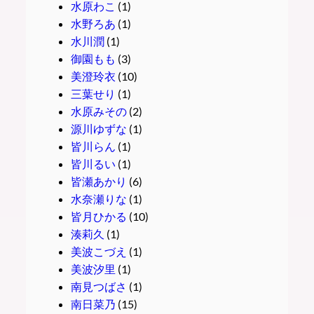
水原わこ
(1)
水野ろあ
(1)
水川潤
(1)
御園もも
(3)
美澄玲衣
(10)
三葉せり
(1)
水原みその
(2)
源川ゆずな
(1)
皆川らん
(1)
皆川るい
(1)
皆瀬あかり
(6)
水奈瀬りな
(1)
皆月ひかる
(10)
湊莉久
(1)
美波こづえ
(1)
美波汐里
(1)
南見つばさ
(1)
南日菜乃
(15)