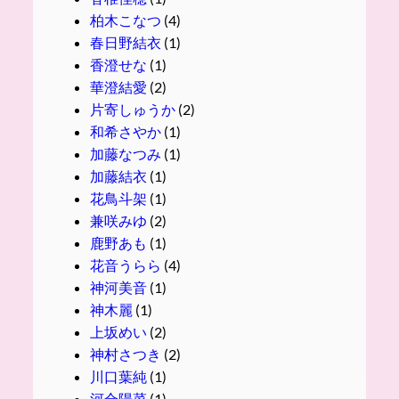
柏木こなつ
(4)
春日野結衣
(1)
香澄せな
(1)
華澄結愛
(2)
片寄しゅうか
(2)
和希さやか
(1)
加藤なつみ
(1)
加藤結衣
(1)
花鳥斗架
(1)
兼咲みゆ
(2)
鹿野あも
(1)
花音うらら
(4)
神河美音
(1)
神木麗
(1)
上坂めい
(2)
神村さつき
(2)
川口葉純
(1)
河合陽菜
(1)