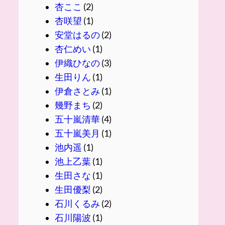
杏ここ
(2)
杏咲望
(1)
安堂はるの
(2)
杏仁めい
(1)
伊織ひなの
(3)
生田りん
(1)
伊倉さとみ
(1)
幾野まち
(2)
五十嵐清華
(4)
五十嵐美月
(1)
池内遥
(1)
池上乙葉
(1)
生田さな
(1)
生田優梨
(2)
石川くるみ
(2)
石川陽波
(1)