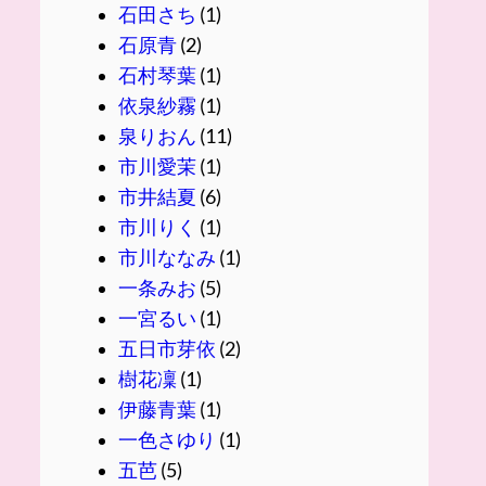
石田さち
(1)
石原青
(2)
石村琴葉
(1)
依泉紗霧
(1)
泉りおん
(11)
市川愛茉
(1)
市井結夏
(6)
市川りく
(1)
市川ななみ
(1)
一条みお
(5)
一宮るい
(1)
五日市芽依
(2)
樹花凜
(1)
伊藤青葉
(1)
一色さゆり
(1)
五芭
(5)