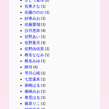
佐東さな
(1)
佐藤ののか
(1)
紗東みお
(1)
佐藤愛瑠
(1)
沙月恵奈
(4)
佐野あい
(1)
佐野葉月
(3)
佐野由佳里
(1)
椎名ななみ
(1)
椎名みゆ
(1)
静河
(4)
雫月心桜
(1)
七堂蓮未
(1)
柴崎はる
(1)
篠崎みお
(1)
東雲はる
(1)
篠原りこ
(1)