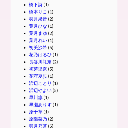
橋下詩
(1)
橋本りこ
(1)
羽月果音
(2)
葉月ひな
(1)
葉月まゆ
(2)
葉月れい
(1)
初美沙希
(5)
花乃はるひ
(1)
長谷川礼奈
(2)
初芽里奈
(5)
花守夏歩
(1)
浜辺ことり
(1)
浜辺やよい
(5)
早川凛
(1)
早瀬ありす
(1)
原千草
(1)
原陽菜乃
(2)
羽月乃蒼
(5)