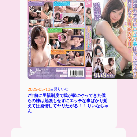
2025-05-10
吉見りいな
7年前に里親制度で我が家にやってきた僕
らの妹は勉強もせずにエッチな事ばかり覚
えては発情してヤリたがる！！ りいなちゃ
ん