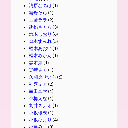
清原なのは
(1)
雲母そら
(1)
工藤ララ
(2)
胡桃さくら
(3)
倉木しおり
(6)
倉本すみれ
(5)
枢木あおい
(1)
枢木みかん
(1)
黒木澪
(1)
黒崎さく
(1)
久和原せいら
(6)
神喜ミア
(2)
幸田ユマ
(1)
小梅えな
(1)
九井スナオ
(1)
小坂環奈
(1)
小坂ひまり
(4)
小島みこ
(3)