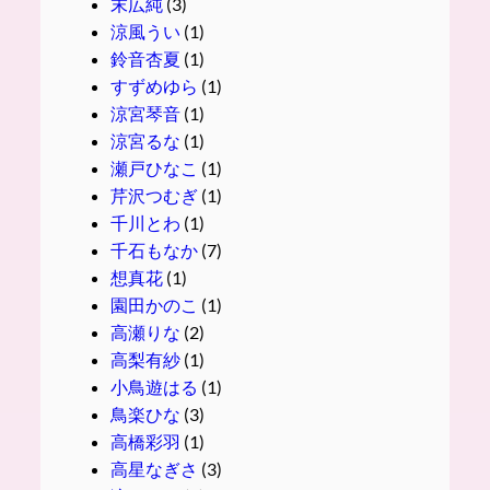
末広純
(3)
涼風うい
(1)
鈴音杏夏
(1)
すずめゆら
(1)
涼宮琴音
(1)
涼宮るな
(1)
瀬戸ひなこ
(1)
芹沢つむぎ
(1)
千川とわ
(1)
千石もなか
(7)
想真花
(1)
園田かのこ
(1)
高瀬りな
(2)
高梨有紗
(1)
小鳥遊はる
(1)
鳥楽ひな
(3)
高橋彩羽
(1)
高星なぎさ
(3)