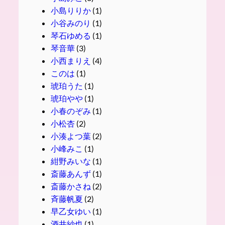
小島りりか
(1)
小谷みのり
(1)
琴石ゆめる
(1)
琴音華
(3)
小西まりえ
(4)
このは
(1)
琥珀うた
(1)
琥珀やや
(1)
小春のぞみ
(1)
小松杏
(2)
小湊よつ葉
(2)
小峰みこ
(1)
紺野みいな
(1)
斎藤あんず
(1)
斎藤かさね
(2)
斉藤帆夏
(2)
早乙女ゆい
(1)
酒井紗也
(1)