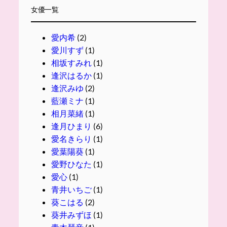
女優一覧
愛内希
(2)
愛川すず
(1)
相坂すみれ
(1)
逢沢はるか
(1)
逢沢みゆ
(2)
藍瀬ミナ
(1)
相月菜緒
(1)
逢月ひまり
(6)
愛名きらり
(1)
愛葉陽葵
(1)
愛野ひなた
(1)
愛心
(1)
青井いちご
(1)
葵こはる
(2)
葵井みずほ
(1)