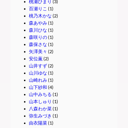
桃瀬ひまり
(3)
百瀬りこ
(1)
桃乃木かな
(2)
森あやみ
(1)
森川ひな
(1)
森咲りの
(1)
森保さな
(1)
矢澤美々
(2)
安位薫
(2)
山井すず
(2)
山川ゆな
(1)
山崎れみ
(1)
山下紗和
(4)
山中みちる
(1)
山本しゅり
(1)
八森わか菜
(1)
弥生みづき
(1)
由衣陽菜
(1)