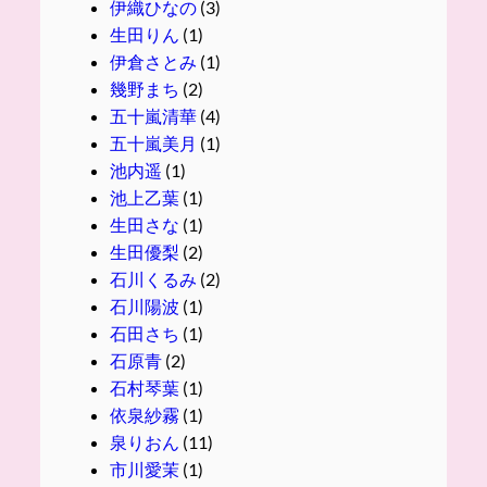
伊織ひなの
(3)
生田りん
(1)
伊倉さとみ
(1)
幾野まち
(2)
五十嵐清華
(4)
五十嵐美月
(1)
池内遥
(1)
池上乙葉
(1)
生田さな
(1)
生田優梨
(2)
石川くるみ
(2)
石川陽波
(1)
石田さち
(1)
石原青
(2)
石村琴葉
(1)
依泉紗霧
(1)
泉りおん
(11)
市川愛茉
(1)