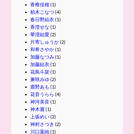
香椎佳穂
(1)
柏木こなつ
(4)
春日野結衣
(1)
香澄せな
(1)
華澄結愛
(2)
片寄しゅうか
(2)
和希さやか
(1)
加藤なつみ
(1)
加藤結衣
(1)
花鳥斗架
(1)
兼咲みゆ
(2)
鹿野あも
(1)
花音うらら
(4)
神河美音
(1)
神木麗
(1)
上坂めい
(2)
神村さつき
(2)
川口葉純
(1)