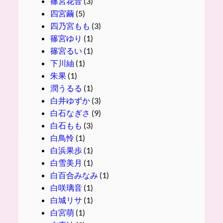
篠宮花音
(3)
四宮繭
(5)
四乃宮もも
(3)
篠宮ゆり
(1)
篠宮るい
(1)
下川紬
(1)
朱果
(1)
潤うるる
(1)
白井ゆずか
(3)
白石なぎさ
(9)
白石もも
(3)
白鳥怜
(1)
白浜果歩
(1)
白雪美月
(1)
白百合みなみ
(1)
白咲璃音
(1)
白城リサ
(1)
白宮萌
(1)