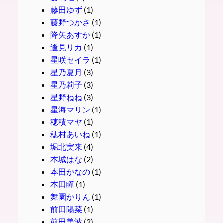
藤田ゆず
(1)
藤野つかさ
(1)
降矢あすか
(1)
逢見リカ
(1)
星咲セイラ
(1)
星乃夏月
(3)
星乃莉子
(3)
星野ねね
(3)
星海マリン
(1)
穂積マヤ
(1)
穂村あいね
(1)
堀北実来
(4)
本城はな
(2)
本田かなの
(1)
本田瞳
(1)
舞園かりん
(1)
前田陽菜
(1)
前田美波
(2)