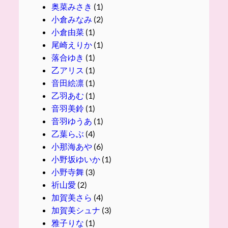
奥菜みさき
(1)
小倉みなみ
(2)
小倉由菜
(1)
尾崎えりか
(1)
落合ゆき
(1)
乙アリス
(1)
音田絵凛
(1)
乙羽あむ
(1)
音羽美鈴
(1)
音羽ゆうあ
(1)
乙葉らぶ
(4)
小那海あや
(6)
小野坂ゆいか
(1)
小野寺舞
(3)
祈山愛
(2)
加賀美さら
(4)
加賀美シュナ
(3)
雅子りな
(1)