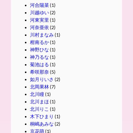
河合陽菜
(1)
川越ゆい
(2)
河東実里
(1)
河奈亜依
(2)
川村まなみ
(1)
柑南るか
(1)
神野ひな
(1)
神乃るな
(1)
菊池はる
(1)
希咲那奈
(5)
如月りいさ
(2)
北岡果林
(7)
北川瞳
(1)
北川まほ
(1)
北川りこ
(1)
木下ひまり
(1)
桐嶋あみな
(2)
京花萌
(1)