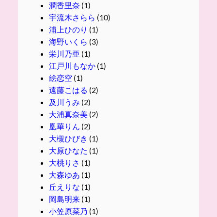
潤香里奈
(1)
宇流木さらら
(10)
浦上ひのり
(1)
海野いくら
(3)
栄川乃亜
(1)
江戸川もなか
(1)
絵恋空
(1)
遠藤こはる
(2)
及川うみ
(2)
大浦真奈美
(2)
凰華りん
(2)
大槻ひびき
(1)
大原ひなた
(1)
大桃りさ
(1)
大森ゆあ
(1)
丘えりな
(1)
岡島明来
(1)
小笠原菜乃
(1)