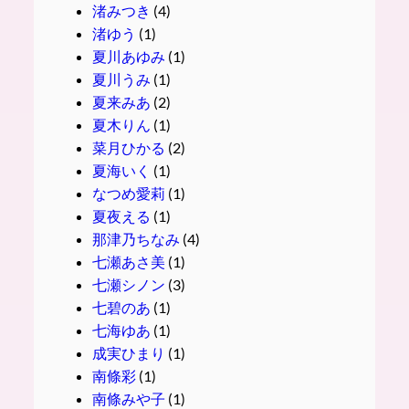
渚みつき
(4)
渚ゆう
(1)
夏川あゆみ
(1)
夏川うみ
(1)
夏来みあ
(2)
夏木りん
(1)
菜月ひかる
(2)
夏海いく
(1)
なつめ愛莉
(1)
夏夜える
(1)
那津乃ちなみ
(4)
七瀬あさ美
(1)
七瀬シノン
(3)
七碧のあ
(1)
七海ゆあ
(1)
成実ひまり
(1)
南條彩
(1)
南條みや子
(1)