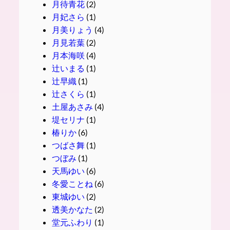
月待青花
(2)
月妃さら
(1)
月美りょう
(4)
月見若葉
(2)
月本海咲
(4)
辻いまる
(1)
辻早織
(1)
辻さくら
(1)
土屋あさみ
(4)
堤セリナ
(1)
椿りか
(6)
つばさ舞
(1)
つぼみ
(1)
天馬ゆい
(6)
冬愛ことね
(6)
東城ゆい
(2)
透美かなた
(2)
堂元ふわり
(1)