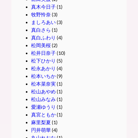
真木今日子
(1)
牧野怜奈
(3)
ましろあい
(3)
真白さら
(1)
真白ふわり
(4)
松岡美桜
(2)
松井日奈子
(10)
松下ひかり
(5)
松永あかり
(4)
松本いちか
(9)
松本菜奈実
(1)
松山あやめ
(1)
松山みなみ
(1)
愛瀬ゆうり
(1)
真宮ともか
(1)
麻里梨夏
(1)
円井萌華
(4)
丸山れおな
(1)