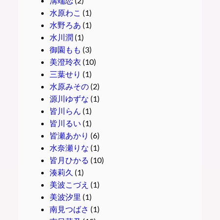
溝端恋
(2)
水原わこ
(1)
水野ろあ
(1)
水川潤
(1)
御園もも
(3)
美澄玲衣
(10)
三葉せり
(1)
水原みその
(2)
源川ゆずな
(1)
皆川らん
(1)
皆川るい
(1)
皆瀬あかり
(6)
水奈瀬りな
(1)
皆月ひかる
(10)
湊莉久
(1)
美波こづえ
(1)
美波汐里
(1)
南見つばさ
(1)