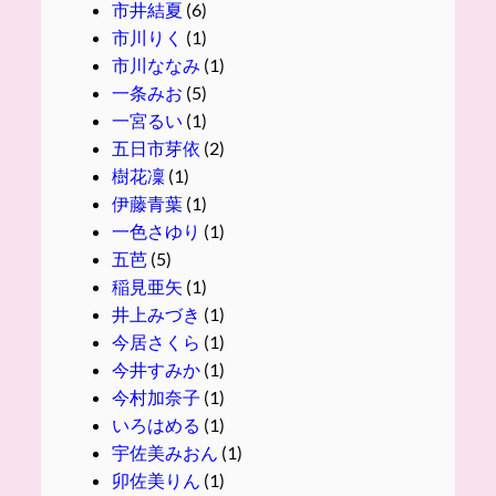
市井結夏
(6)
市川りく
(1)
市川ななみ
(1)
一条みお
(5)
一宮るい
(1)
五日市芽依
(2)
樹花凜
(1)
伊藤青葉
(1)
一色さゆり
(1)
五芭
(5)
稲見亜矢
(1)
井上みづき
(1)
今居さくら
(1)
今井すみか
(1)
今村加奈子
(1)
いろはめる
(1)
宇佐美みおん
(1)
卯佐美りん
(1)