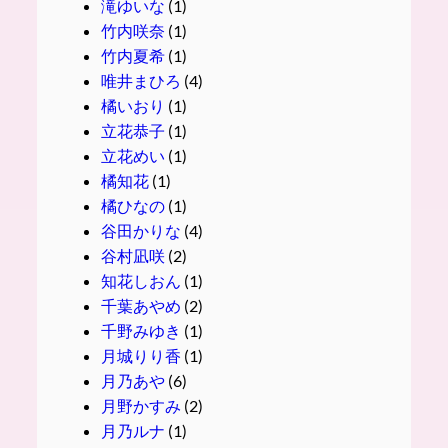
滝ゆいな
(1)
竹内咲奈
(1)
竹内夏希
(1)
唯井まひろ
(4)
橘いおり
(1)
立花恭子
(1)
立花めい
(1)
橘知花
(1)
橘ひなの
(1)
谷田かりな
(4)
谷村凪咲
(2)
知花しおん
(1)
千葉あやめ
(2)
千野みゆき
(1)
月城りり香
(1)
月乃あや
(6)
月野かすみ
(2)
月乃ルナ
(1)