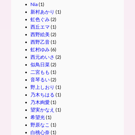
Nia
(1)
新村あかり
(1)
虹色ぐみ
(2)
西丘エマ
(1)
西野絵美
(2)
西野乙音
(1)
虹村ゆみ
(6)
西元めいさ
(2)
似鳥日菜
(2)
二宮もも
(1)
音琴るい
(2)
野上しおり
(1)
乃木ちはる
(1)
乃木絢愛
(1)
望実かなえ
(1)
希望光
(1)
野原なこ
(1)
白桃心奈
(1)