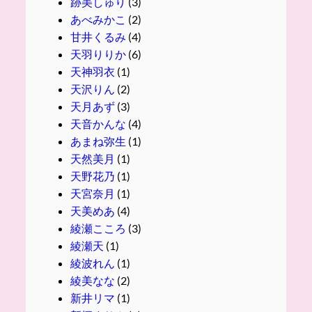
跡美しゅり
(3)
あべみかこ
(2)
甘井くるみ
(4)
天羽りりか
(6)
天神羽衣
(1)
天沢りん
(2)
天月あず
(3)
天音かんな
(4)
あまね弥生
(1)
天然美月
(1)
天野花乃
(1)
天宮奈月
(1)
天美めあ
(4)
綾瀬こころ
(3)
綾瀬天
(1)
綾波れん
(1)
綾美なな
(2)
新井リマ
(1)