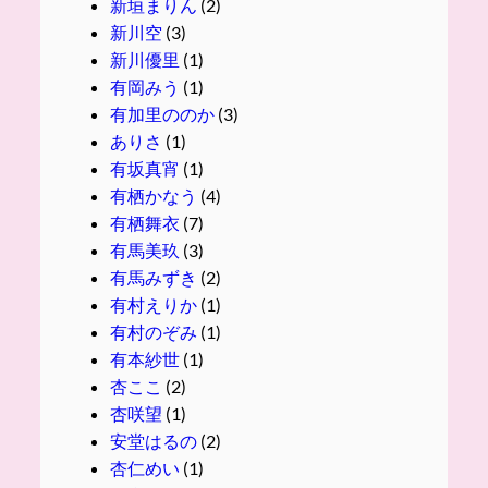
新垣まりん
(2)
新川空
(3)
新川優里
(1)
有岡みう
(1)
有加里ののか
(3)
ありさ
(1)
有坂真宵
(1)
有栖かなう
(4)
有栖舞衣
(7)
有馬美玖
(3)
有馬みずき
(2)
有村えりか
(1)
有村のぞみ
(1)
有本紗世
(1)
杏ここ
(2)
杏咲望
(1)
安堂はるの
(2)
杏仁めい
(1)