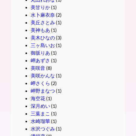
美甘りか
(1)
水卜麻衣奈
(2)
美丘さとみ
(1)
美神もあ
(1)
美木ひなの
(3)
三ヶ島いお
(1)
御坂りあ
(1)
岬あずさ
(1)
美咲音
(8)
美咲かんな
(1)
岬さくら
(2)
岬野まなつ
(1)
海空花
(1)
深月めい
(1)
三葉まこ
(1)
水崎瑠華
(1)
水沢つぐみ
(1)