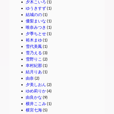
夕木こいろ
(1)
ゆうきすず
(1)
結城のの
(1)
優梨まいな
(1)
唯奈みつき
(1)
夕季ちとせ
(1)
裕木まゆ
(1)
雪代美鳳
(1)
雪乃える
(3)
雪野りこ
(2)
幸村紀那
(1)
結月りあ
(1)
由奈
(2)
夕美しおん
(2)
ゆめ莉りか
(4)
由良かな
(9)
横井ここみ
(1)
横宮七海
(5)