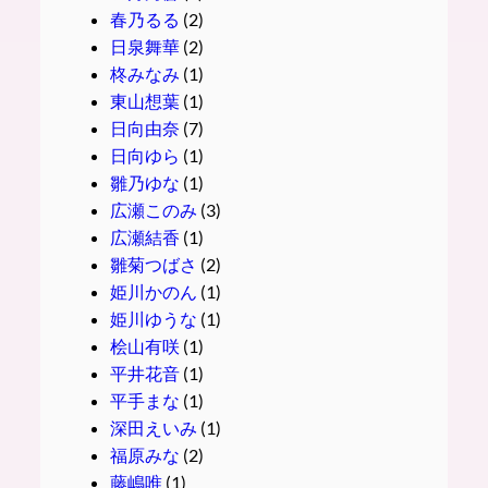
春乃るる
(2)
日泉舞華
(2)
柊みなみ
(1)
東山想葉
(1)
日向由奈
(7)
日向ゆら
(1)
雛乃ゆな
(1)
広瀬このみ
(3)
広瀬結香
(1)
雛菊つばさ
(2)
姫川かのん
(1)
姫川ゆうな
(1)
桧山有咲
(1)
平井花音
(1)
平手まな
(1)
深田えいみ
(1)
福原みな
(2)
藤嶋唯
(1)