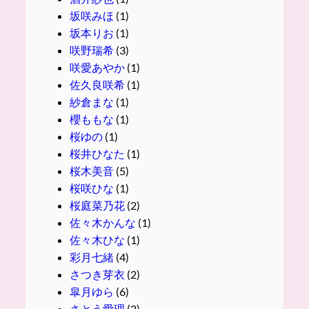
坂咲みほ
(1)
坂本りお
(1)
咲野瑞希
(3)
咲愛あやか
(1)
佐久良咲希
(1)
紗倉まな
(1)
櫻ももな
(1)
桜ゆの
(1)
桜井ひなた
(1)
桜木美音
(5)
桜咲ひな
(1)
桜庭菜乃花
(2)
佐々木かんな
(1)
佐々木ひな
(1)
彩月七緒
(4)
さつき芽衣
(2)
皐月ゆら
(6)
さとう愛理
(2)