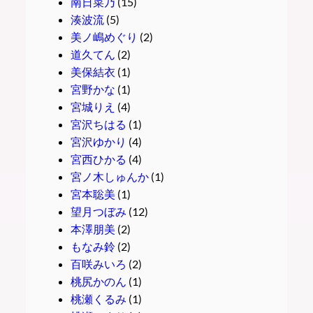
南日菜乃
(15)
湊波流
(5)
美ノ嶋めぐり
(2)
道久てん
(2)
美保結衣
(1)
宮野かな
(1)
宮城りえ
(4)
宮沢ちはる
(1)
宮沢ゆかり
(4)
宮西ひかる
(4)
宮ノ木しゅんか
(1)
宮本聡美
(1)
望月つぼみ
(12)
本澤朋美
(2)
もなみ鈴
(2)
百咲みいろ
(2)
桃尻かのん
(1)
桃瀬くるみ
(1)