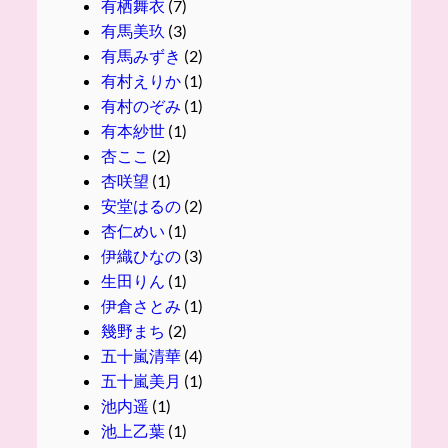
有栖舞衣
(7)
有馬美玖
(3)
有馬みずき
(2)
有村えりか
(1)
有村のぞみ
(1)
有本紗世
(1)
杏ここ
(2)
杏咲望
(1)
安堂はるの
(2)
杏仁めい
(1)
伊織ひなの
(3)
生田りん
(1)
伊倉さとみ
(1)
幾野まち
(2)
五十嵐清華
(4)
五十嵐美月
(1)
池内遥
(1)
池上乙葉
(1)