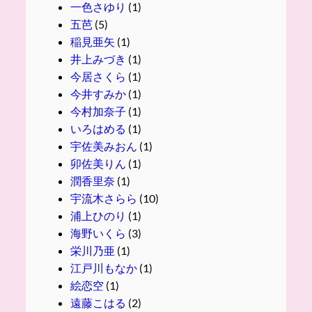
一色さゆり
(1)
五芭
(5)
稲見亜矢
(1)
井上みづき
(1)
今居さくら
(1)
今井すみか
(1)
今村加奈子
(1)
いろはめる
(1)
宇佐美みおん
(1)
卯佐美りん
(1)
潤香里奈
(1)
宇流木さらら
(10)
浦上ひのり
(1)
海野いくら
(3)
栄川乃亜
(1)
江戸川もなか
(1)
絵恋空
(1)
遠藤こはる
(2)