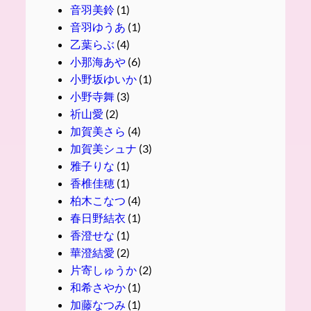
音羽美鈴
(1)
音羽ゆうあ
(1)
乙葉らぶ
(4)
小那海あや
(6)
小野坂ゆいか
(1)
小野寺舞
(3)
祈山愛
(2)
加賀美さら
(4)
加賀美シュナ
(3)
雅子りな
(1)
香椎佳穂
(1)
柏木こなつ
(4)
春日野結衣
(1)
香澄せな
(1)
華澄結愛
(2)
片寄しゅうか
(2)
和希さやか
(1)
加藤なつみ
(1)