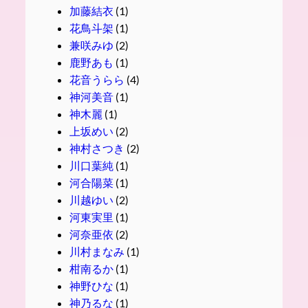
加藤結衣
(1)
花鳥斗架
(1)
兼咲みゆ
(2)
鹿野あも
(1)
花音うらら
(4)
神河美音
(1)
神木麗
(1)
上坂めい
(2)
神村さつき
(2)
川口葉純
(1)
河合陽菜
(1)
川越ゆい
(2)
河東実里
(1)
河奈亜依
(2)
川村まなみ
(1)
柑南るか
(1)
神野ひな
(1)
神乃るな
(1)