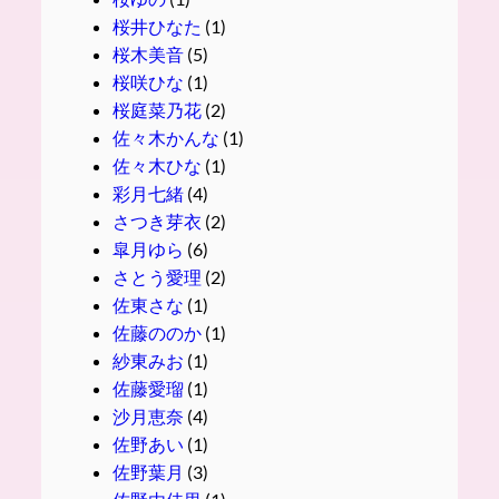
桜井ひなた
(1)
桜木美音
(5)
桜咲ひな
(1)
桜庭菜乃花
(2)
佐々木かんな
(1)
佐々木ひな
(1)
彩月七緒
(4)
さつき芽衣
(2)
皐月ゆら
(6)
さとう愛理
(2)
佐東さな
(1)
佐藤ののか
(1)
紗東みお
(1)
佐藤愛瑠
(1)
沙月恵奈
(4)
佐野あい
(1)
佐野葉月
(3)