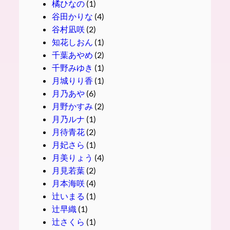
橘ひなの
(1)
谷田かりな
(4)
谷村凪咲
(2)
知花しおん
(1)
千葉あやめ
(2)
千野みゆき
(1)
月城りり香
(1)
月乃あや
(6)
月野かすみ
(2)
月乃ルナ
(1)
月待青花
(2)
月妃さら
(1)
月美りょう
(4)
月見若葉
(2)
月本海咲
(4)
辻いまる
(1)
辻早織
(1)
辻さくら
(1)