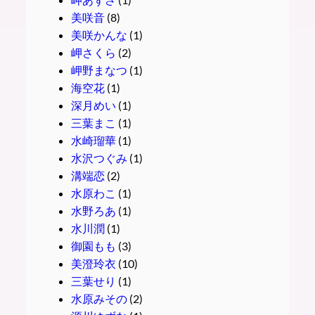
美咲音
(8)
美咲かんな
(1)
岬さくら
(2)
岬野まなつ
(1)
海空花
(1)
深月めい
(1)
三葉まこ
(1)
水崎瑠華
(1)
水沢つぐみ
(1)
溝端恋
(2)
水原わこ
(1)
水野ろあ
(1)
水川潤
(1)
御園もも
(3)
美澄玲衣
(10)
三葉せり
(1)
水原みその
(2)