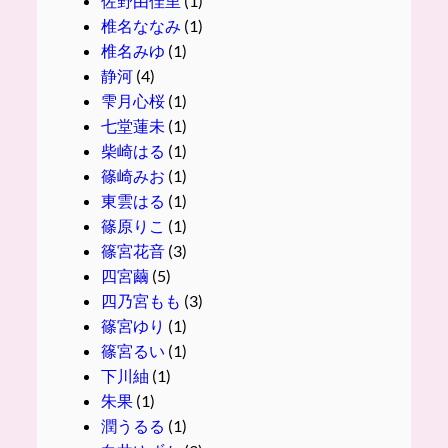
佐野由佳里
(1)
椎名ななみ
(1)
椎名みゆ
(1)
静河
(4)
雫月心桜
(1)
七堂蓮未
(1)
柴崎はる
(1)
篠崎みお
(1)
東雲はる
(1)
篠原りこ
(1)
篠宮花音
(3)
四宮繭
(5)
四乃宮もも
(3)
篠宮ゆり
(1)
篠宮るい
(1)
下川紬
(1)
朱果
(1)
潤うるる
(1)