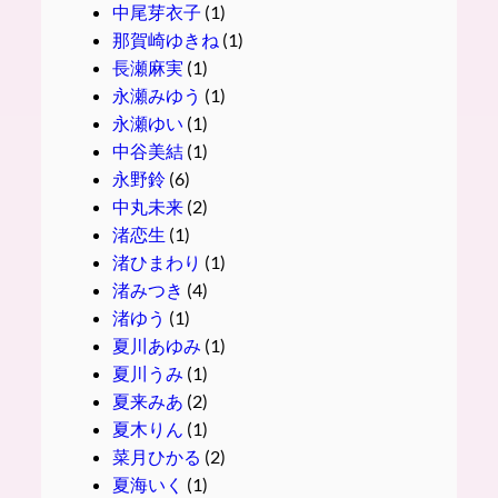
中尾芽衣子
(1)
那賀崎ゆきね
(1)
長瀬麻実
(1)
永瀬みゆう
(1)
永瀬ゆい
(1)
中谷美結
(1)
永野鈴
(6)
中丸未来
(2)
渚恋生
(1)
渚ひまわり
(1)
渚みつき
(4)
渚ゆう
(1)
夏川あゆみ
(1)
夏川うみ
(1)
夏来みあ
(2)
夏木りん
(1)
菜月ひかる
(2)
夏海いく
(1)