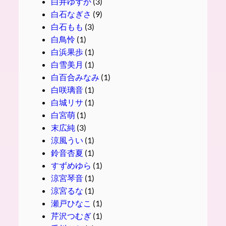
白井ゆずか
(3)
白石なぎさ
(9)
白石もも
(3)
白鳥怜
(1)
白浜果歩
(1)
白雪美月
(1)
白百合みなみ
(1)
白咲璃音
(1)
白城リサ
(1)
白宮萌
(1)
末広純
(3)
涼風うい
(1)
鈴音杏夏
(1)
すずめゆら
(1)
涼宮琴音
(1)
涼宮るな
(1)
瀬戸ひなこ
(1)
芹沢つむぎ
(1)