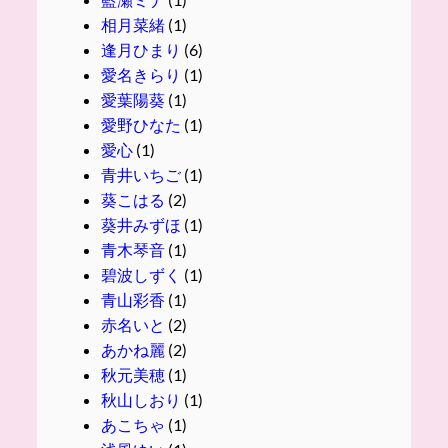
相月菜緒
(1)
逢月ひまり
(6)
愛名きらり
(1)
愛葉陽葵
(1)
愛野ひなた
(1)
愛心
(1)
青井いちご
(1)
葵こはる
(2)
葵井みずほ
(1)
青木琴音
(1)
碧波しずく
(1)
青山彩香
(1)
赤名いと
(2)
あかね麗
(2)
秋元美穂
(1)
秋山しおり
(1)
あこちゃ
(1)