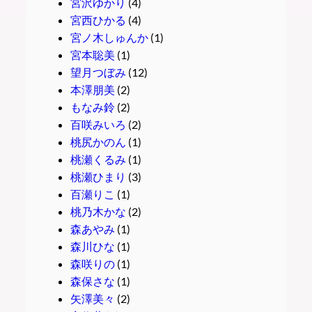
宮沢ゆかり
(4)
宮西ひかる
(4)
宮ノ木しゅんか
(1)
宮本聡美
(1)
望月つぼみ
(12)
本澤朋美
(2)
もなみ鈴
(2)
百咲みいろ
(2)
桃尻かのん
(1)
桃瀬くるみ
(1)
桃瀬ひまり
(3)
百瀬りこ
(1)
桃乃木かな
(2)
森あやみ
(1)
森川ひな
(1)
森咲りの
(1)
森保さな
(1)
矢澤美々
(2)