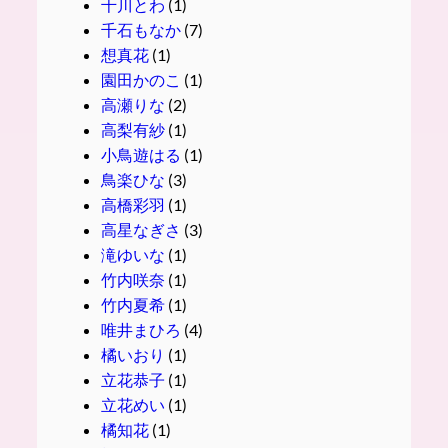
千川とわ
(1)
千石もなか
(7)
想真花
(1)
園田かのこ
(1)
高瀬りな
(2)
高梨有紗
(1)
小鳥遊はる
(1)
鳥楽ひな
(3)
高橋彩羽
(1)
高星なぎさ
(3)
滝ゆいな
(1)
竹内咲奈
(1)
竹内夏希
(1)
唯井まひろ
(4)
橘いおり
(1)
立花恭子
(1)
立花めい
(1)
橘知花
(1)