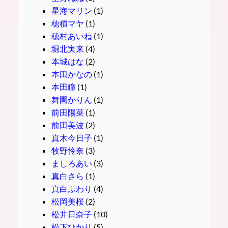
星海マリン
(1)
穂積マヤ
(1)
穂村あいね
(1)
堀北実来
(4)
本城はな
(2)
本田かなの
(1)
本田瞳
(1)
舞園かりん
(1)
前田陽菜
(1)
前田美波
(2)
真木今日子
(1)
牧野怜奈
(3)
ましろあい
(3)
真白さら
(1)
真白ふわり
(4)
松岡美桜
(2)
松井日奈子
(10)
松下ひかり
(5)