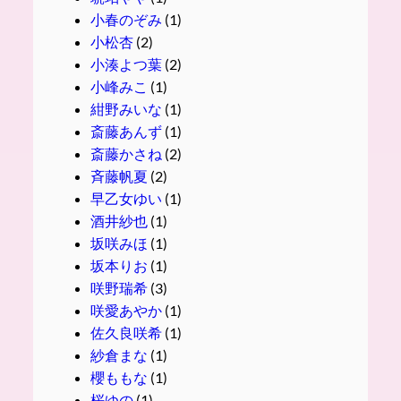
小春のぞみ
(1)
小松杏
(2)
小湊よつ葉
(2)
小峰みこ
(1)
紺野みいな
(1)
斎藤あんず
(1)
斎藤かさね
(2)
斉藤帆夏
(2)
早乙女ゆい
(1)
酒井紗也
(1)
坂咲みほ
(1)
坂本りお
(1)
咲野瑞希
(3)
咲愛あやか
(1)
佐久良咲希
(1)
紗倉まな
(1)
櫻ももな
(1)
桜ゆの
(1)