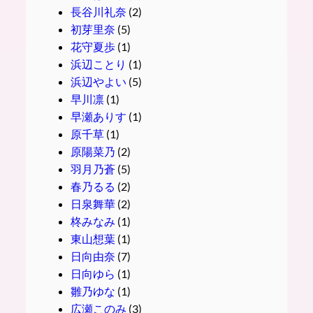
長谷川礼奈
(2)
初芽里奈
(5)
花守夏歩
(1)
浜辺ことり
(1)
浜辺やよい
(5)
早川凛
(1)
早瀬ありす
(1)
原千草
(1)
原陽菜乃
(2)
羽月乃蒼
(5)
春乃るる
(2)
日泉舞華
(2)
柊みなみ
(1)
東山想葉
(1)
日向由奈
(7)
日向ゆら
(1)
雛乃ゆな
(1)
広瀬このみ
(3)