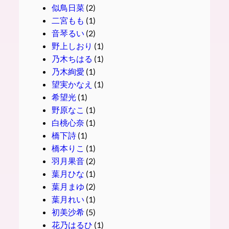
似鳥日菜
(2)
二宮もも
(1)
音琴るい
(2)
野上しおり
(1)
乃木ちはる
(1)
乃木絢愛
(1)
望実かなえ
(1)
希望光
(1)
野原なこ
(1)
白桃心奈
(1)
橋下詩
(1)
橋本りこ
(1)
羽月果音
(2)
葉月ひな
(1)
葉月まゆ
(2)
葉月れい
(1)
初美沙希
(5)
花乃はるひ
(1)