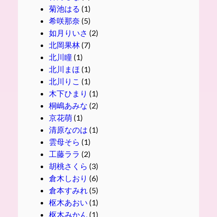
菊池はる
(1)
希咲那奈
(5)
如月りいさ
(2)
北岡果林
(7)
北川瞳
(1)
北川まほ
(1)
北川りこ
(1)
木下ひまり
(1)
桐嶋あみな
(2)
京花萌
(1)
清原なのは
(1)
雲母そら
(1)
工藤ララ
(2)
胡桃さくら
(3)
倉木しおり
(6)
倉本すみれ
(5)
枢木あおい
(1)
枢木みかん
(1)