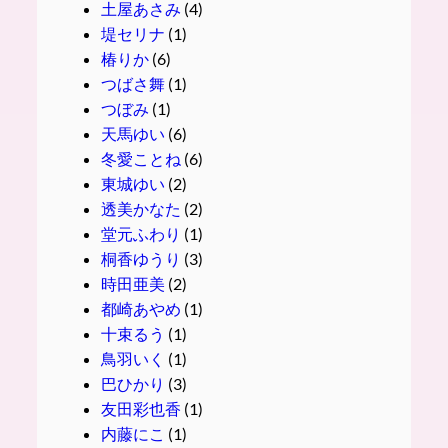
土屋あさみ
(4)
堤セリナ
(1)
椿りか
(6)
つばさ舞
(1)
つぼみ
(1)
天馬ゆい
(6)
冬愛ことね
(6)
東城ゆい
(2)
透美かなた
(2)
堂元ふわり
(1)
桐香ゆうり
(3)
時田亜美
(2)
都崎あやめ
(1)
十束るう
(1)
鳥羽いく
(1)
巴ひかり
(3)
友田彩也香
(1)
内藤にこ
(1)