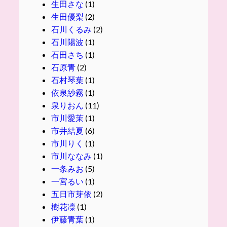
生田さな
(1)
生田優梨
(2)
石川くるみ
(2)
石川陽波
(1)
石田さち
(1)
石原青
(2)
石村琴葉
(1)
依泉紗霧
(1)
泉りおん
(11)
市川愛茉
(1)
市井結夏
(6)
市川りく
(1)
市川ななみ
(1)
一条みお
(5)
一宮るい
(1)
五日市芽依
(2)
樹花凜
(1)
伊藤青葉
(1)