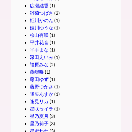
広瀬結香
(1)
雛菊つばさ
(2)
姫川かのん
(1)
姫川ゆうな
(1)
桧山有咲
(1)
平井花音
(1)
平手まな
(1)
深田えいみ
(1)
福原みな
(2)
藤嶋唯
(1)
藤田ゆず
(1)
藤野つかさ
(1)
降矢あすか
(1)
逢見リカ
(1)
星咲セイラ
(1)
星乃夏月
(3)
星乃莉子
(3)
星野ねね
(3)