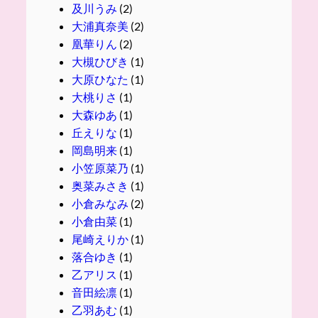
及川うみ
(2)
大浦真奈美
(2)
凰華りん
(2)
大槻ひびき
(1)
大原ひなた
(1)
大桃りさ
(1)
大森ゆあ
(1)
丘えりな
(1)
岡島明来
(1)
小笠原菜乃
(1)
奥菜みさき
(1)
小倉みなみ
(2)
小倉由菜
(1)
尾崎えりか
(1)
落合ゆき
(1)
乙アリス
(1)
音田絵凛
(1)
乙羽あむ
(1)