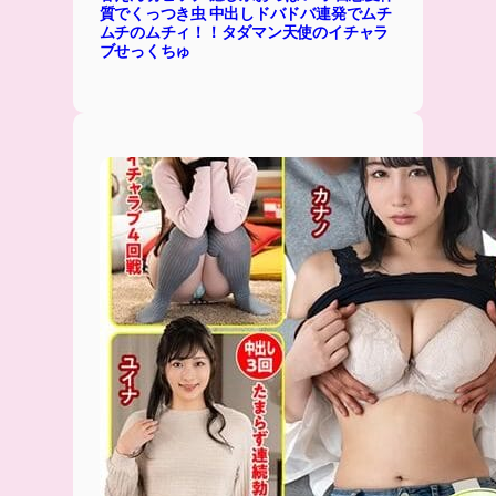
質でくっつき虫 中出しドバドバ連発でムチ
ムチのムチィ！！タダマン天使のイチャラ
ブせっくちゅ