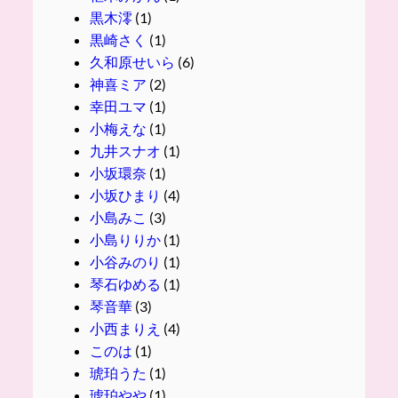
黒木澪
(1)
黒崎さく
(1)
久和原せいら
(6)
神喜ミア
(2)
幸田ユマ
(1)
小梅えな
(1)
九井スナオ
(1)
小坂環奈
(1)
小坂ひまり
(4)
小島みこ
(3)
小島りりか
(1)
小谷みのり
(1)
琴石ゆめる
(1)
琴音華
(3)
小西まりえ
(4)
このは
(1)
琥珀うた
(1)
琥珀やや
(1)