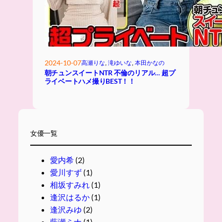
2024-10-07
高瀬りな
, 
滝ゆいな
, 
本田かなの
朝チュンスイートNTR 不倫のリアル… 超プ
ライベートハメ撮りBEST！！
女優一覧
愛内希
(2)
愛川すず
(1)
相坂すみれ
(1)
逢沢はるか
(1)
逢沢みゆ
(2)
藍瀬ミナ
(1)