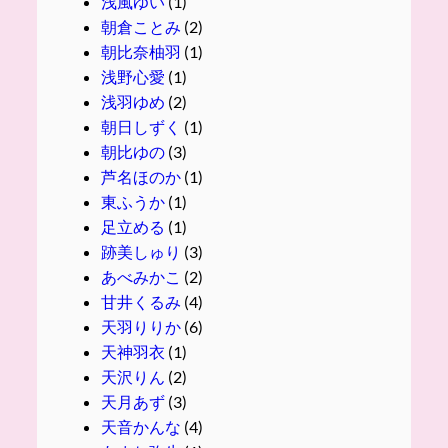
浅風ゆい
(1)
朝倉ことみ
(2)
朝比奈柚羽
(1)
浅野心愛
(1)
浅羽ゆめ
(2)
朝日しずく
(1)
朝比ゆの
(3)
芦名ほのか
(1)
東ふうか
(1)
足立める
(1)
跡美しゅり
(3)
あべみかこ
(2)
甘井くるみ
(4)
天羽りりか
(6)
天神羽衣
(1)
天沢りん
(2)
天月あず
(3)
天音かんな
(4)