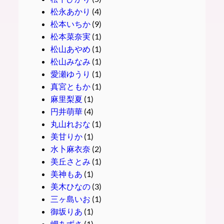
松永あかり
(4)
松本いちか
(9)
松本菜奈実
(1)
松山あやめ
(1)
松山みなみ
(1)
愛瀬ゆうり
(1)
真宮ともか
(1)
麻里梨夏
(1)
円井萌華
(4)
丸山れおな
(1)
美甘りか
(1)
水卜麻衣奈
(2)
美丘さとみ
(1)
美神もあ
(1)
美木ひなの
(3)
三ヶ島いお
(1)
御坂りあ
(1)
岬あずさ
(1)