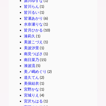
源川ゆずな
(1)
皆川らん
(1)
皆川るい
(1)
皆瀬あかり
(6)
水奈瀬りな
(1)
皆月ひかる
(10)
湊莉久
(1)
美波こづえ
(1)
美波汐里
(1)
南見つばさ
(1)
南日菜乃
(15)
湊波流
(5)
美ノ嶋めぐり
(2)
道久てん
(2)
美保結衣
(1)
宮野かな
(1)
宮城りえ
(4)
宮沢ちはる
(1)