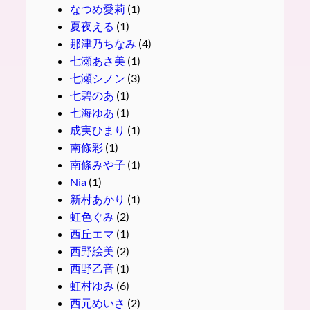
なつめ愛莉
(1)
夏夜える
(1)
那津乃ちなみ
(4)
七瀬あさ美
(1)
七瀬シノン
(3)
七碧のあ
(1)
七海ゆあ
(1)
成実ひまり
(1)
南條彩
(1)
南條みや子
(1)
Nia
(1)
新村あかり
(1)
虹色ぐみ
(2)
西丘エマ
(1)
西野絵美
(2)
西野乙音
(1)
虹村ゆみ
(6)
西元めいさ
(2)