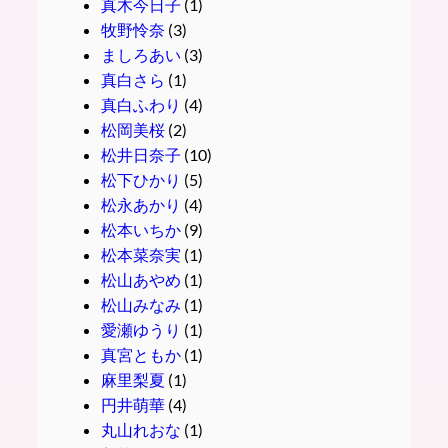
真木今日子
(1)
牧野怜奈
(3)
ましろあい
(3)
真白さら
(1)
真白ふわり
(4)
松岡美桜
(2)
松井日奈子
(10)
松下ひかり
(5)
松永あかり
(4)
松本いちか
(9)
松本菜奈実
(1)
松山あやめ
(1)
松山みなみ
(1)
愛瀬ゆうり
(1)
真宮ともか
(1)
麻里梨夏
(1)
円井萌華
(4)
丸山れおな
(1)