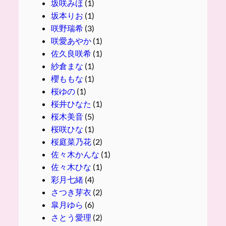
坂咲みほ
(1)
坂本りお
(1)
咲野瑞希
(3)
咲愛あやか
(1)
佐久良咲希
(1)
紗倉まな
(1)
櫻ももな
(1)
桜ゆの
(1)
桜井ひなた
(1)
桜木美音
(5)
桜咲ひな
(1)
桜庭菜乃花
(2)
佐々木かんな
(1)
佐々木ひな
(1)
彩月七緒
(4)
さつき芽衣
(2)
皐月ゆら
(6)
さとう愛理
(2)