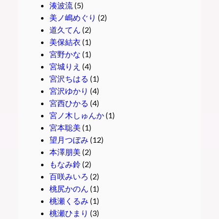
湊波流
(5)
美ノ嶋めぐり
(2)
道久てん
(2)
美保結衣
(1)
宮野かな
(1)
宮城りえ
(4)
宮沢ちはる
(1)
宮沢ゆかり
(4)
宮西ひかる
(4)
宮ノ木しゅんか
(1)
宮本聡美
(1)
望月つぼみ
(12)
本澤朋美
(2)
もなみ鈴
(2)
百咲みいろ
(2)
桃尻かのん
(1)
桃瀬くるみ
(1)
桃瀬ひまり
(3)