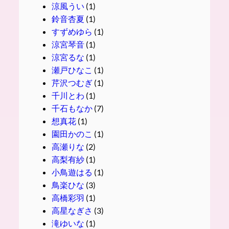
涼風うい
(1)
鈴音杏夏
(1)
すずめゆら
(1)
涼宮琴音
(1)
涼宮るな
(1)
瀬戸ひなこ
(1)
芹沢つむぎ
(1)
千川とわ
(1)
千石もなか
(7)
想真花
(1)
園田かのこ
(1)
高瀬りな
(2)
高梨有紗
(1)
小鳥遊はる
(1)
鳥楽ひな
(3)
高橋彩羽
(1)
高星なぎさ
(3)
滝ゆいな
(1)