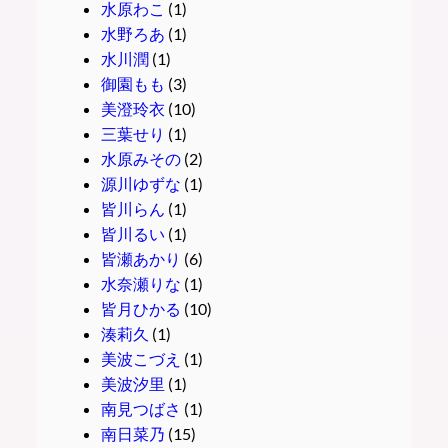
水原わこ
(1)
水野ろあ
(1)
水川潤
(1)
御園もも
(3)
美澄玲衣
(10)
三葉せり
(1)
水原みその
(2)
源川ゆずな
(1)
皆川らん
(1)
皆川るい
(1)
皆瀬あかり
(6)
水奈瀬りな
(1)
皆月ひかる
(10)
湊莉久
(1)
美波こづえ
(1)
美波汐里
(1)
南見つばさ
(1)
南日菜乃
(15)