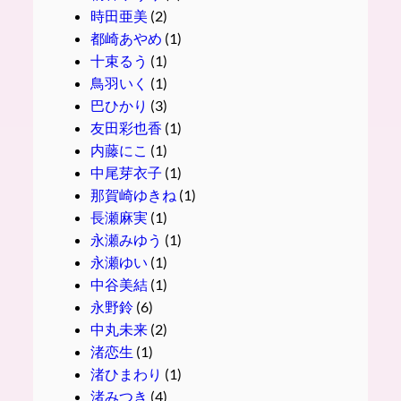
時田亜美
(2)
都崎あやめ
(1)
十束るう
(1)
鳥羽いく
(1)
巴ひかり
(3)
友田彩也香
(1)
内藤にこ
(1)
中尾芽衣子
(1)
那賀崎ゆきね
(1)
長瀬麻実
(1)
永瀬みゆう
(1)
永瀬ゆい
(1)
中谷美結
(1)
永野鈴
(6)
中丸未来
(2)
渚恋生
(1)
渚ひまわり
(1)
渚みつき
(4)