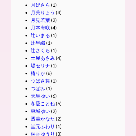
月妃さら
(1)
月美りょう
(4)
月見若葉
(2)
月本海咲
(4)
辻いまる
(1)
辻早織
(1)
辻さくら
(1)
土屋あさみ
(4)
堤セリナ
(1)
椿りか
(6)
つばさ舞
(1)
つぼみ
(1)
天馬ゆい
(6)
冬愛ことね
(6)
東城ゆい
(2)
透美かなた
(2)
堂元ふわり
(1)
桐香ゆうり
(3)