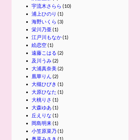
宇流木さらら
(10)
浦上ひのり
(1)
海野いくら
(3)
栄川乃亜
(1)
江戸川もなか
(1)
絵恋空
(1)
遠藤こはる
(2)
及川うみ
(2)
大浦真奈美
(2)
凰華りん
(2)
大槻ひびき
(1)
大原ひなた
(1)
大桃りさ
(1)
大森ゆあ
(1)
丘えりな
(1)
岡島明来
(1)
小笠原菜乃
(1)
奥菜みさき
(1)