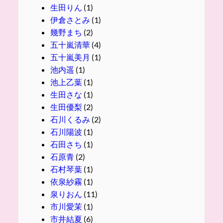
生田りん
(1)
伊倉さとみ
(1)
幾野まち
(2)
五十嵐清華
(4)
五十嵐美月
(1)
池内遥
(1)
池上乙葉
(1)
生田さな
(1)
生田優梨
(2)
石川くるみ
(2)
石川陽波
(1)
石田さち
(1)
石原青
(2)
石村琴葉
(1)
依泉紗霧
(1)
泉りおん
(11)
市川愛茉
(1)
市井結夏
(6)