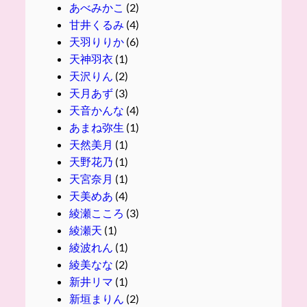
あべみかこ
(2)
甘井くるみ
(4)
天羽りりか
(6)
天神羽衣
(1)
天沢りん
(2)
天月あず
(3)
天音かんな
(4)
あまね弥生
(1)
天然美月
(1)
天野花乃
(1)
天宮奈月
(1)
天美めあ
(4)
綾瀬こころ
(3)
綾瀬天
(1)
綾波れん
(1)
綾美なな
(2)
新井リマ
(1)
新垣まりん
(2)