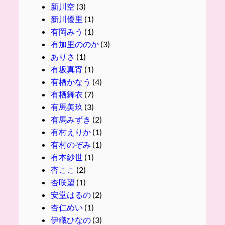
新川空
(3)
新川優里
(1)
有岡みう
(1)
有加里ののか
(3)
ありさ
(1)
有坂真宵
(1)
有栖かなう
(4)
有栖舞衣
(7)
有馬美玖
(3)
有馬みずき
(2)
有村えりか
(1)
有村のぞみ
(1)
有本紗世
(1)
杏ここ
(2)
杏咲望
(1)
安堂はるの
(2)
杏仁めい
(1)
伊織ひなの
(3)