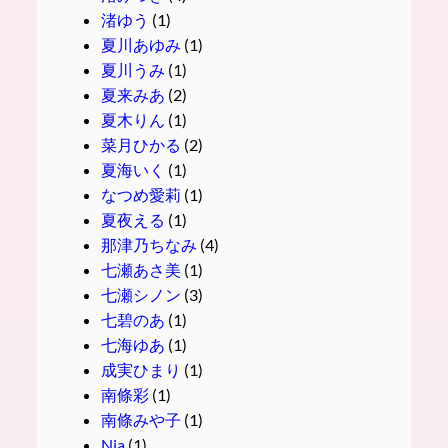
渚ゆう
(1)
夏川あゆみ
(1)
夏川うみ
(1)
夏来みあ
(2)
夏木りん
(1)
菜月ひかる
(2)
夏海いく
(1)
なつめ愛莉
(1)
夏夜える
(1)
那津乃ちなみ
(4)
七瀬あさ美
(1)
七瀬シノン
(3)
七碧のあ
(1)
七海ゆあ
(1)
成実ひまり
(1)
南條彩
(1)
南條みや子
(1)
Nia
(1)