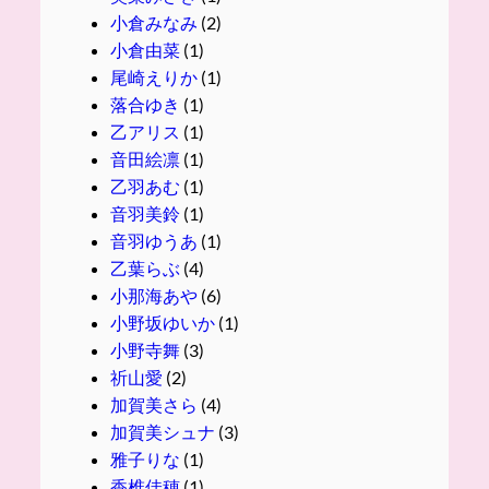
小倉みなみ
(2)
小倉由菜
(1)
尾崎えりか
(1)
落合ゆき
(1)
乙アリス
(1)
音田絵凛
(1)
乙羽あむ
(1)
音羽美鈴
(1)
音羽ゆうあ
(1)
乙葉らぶ
(4)
小那海あや
(6)
小野坂ゆいか
(1)
小野寺舞
(3)
祈山愛
(2)
加賀美さら
(4)
加賀美シュナ
(3)
雅子りな
(1)
香椎佳穂
(1)