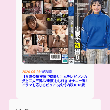
2026-05-25
竹内咲奈
【父親公認 実家で初撮り】元テレビマンの
父と二人三脚AV出演 おじ好き オナニー週5
イラマも応じるピュアっ娘 竹内咲奈 18歳