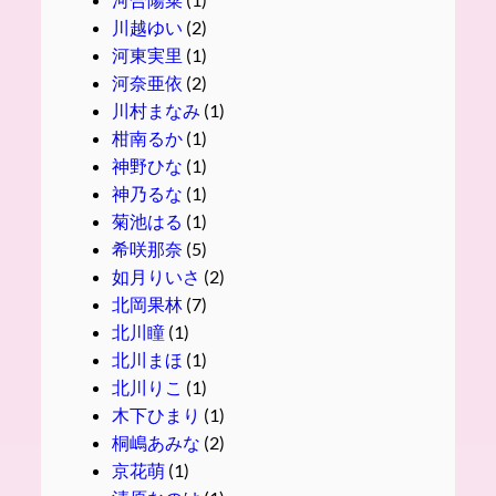
川越ゆい
(2)
河東実里
(1)
河奈亜依
(2)
川村まなみ
(1)
柑南るか
(1)
神野ひな
(1)
神乃るな
(1)
菊池はる
(1)
希咲那奈
(5)
如月りいさ
(2)
北岡果林
(7)
北川瞳
(1)
北川まほ
(1)
北川りこ
(1)
木下ひまり
(1)
桐嶋あみな
(2)
京花萌
(1)