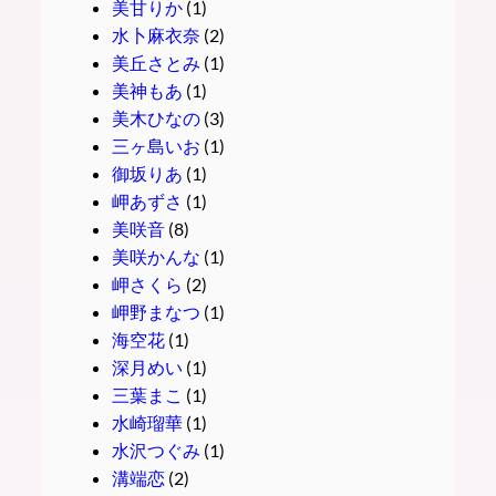
美甘りか
(1)
水卜麻衣奈
(2)
美丘さとみ
(1)
美神もあ
(1)
美木ひなの
(3)
三ヶ島いお
(1)
御坂りあ
(1)
岬あずさ
(1)
美咲音
(8)
美咲かんな
(1)
岬さくら
(2)
岬野まなつ
(1)
海空花
(1)
深月めい
(1)
三葉まこ
(1)
水崎瑠華
(1)
水沢つぐみ
(1)
溝端恋
(2)