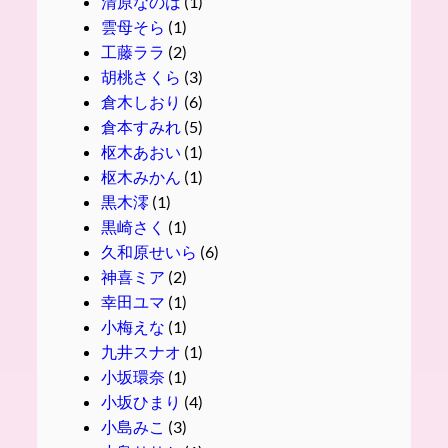
清原なのは
(1)
雲母そら
(1)
工藤ララ
(2)
胡桃さくら
(3)
倉木しおり
(6)
倉本すみれ
(5)
枢木あおい
(1)
枢木みかん
(1)
黒木澪
(1)
黒崎さく
(1)
久和原せいら
(6)
神喜ミア
(2)
幸田ユマ
(1)
小梅えな
(1)
九井スナオ
(1)
小坂環奈
(1)
小坂ひまり
(4)
小島みこ
(3)