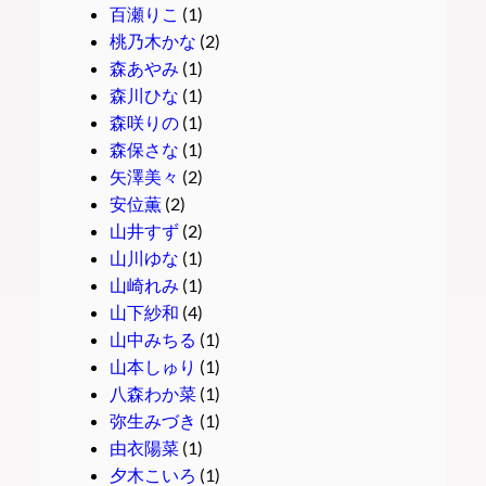
百瀬りこ
(1)
桃乃木かな
(2)
森あやみ
(1)
森川ひな
(1)
森咲りの
(1)
森保さな
(1)
矢澤美々
(2)
安位薫
(2)
山井すず
(2)
山川ゆな
(1)
山崎れみ
(1)
山下紗和
(4)
山中みちる
(1)
山本しゅり
(1)
八森わか菜
(1)
弥生みづき
(1)
由衣陽菜
(1)
夕木こいろ
(1)