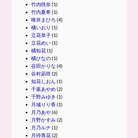
竹内咲奈
(1)
竹内夏希
(1)
唯井まひろ
(4)
橘いおり
(1)
立花恭子
(1)
立花めい
(1)
橘知花
(1)
橘ひなの
(1)
谷田かりな
(4)
谷村凪咲
(2)
知花しおん
(1)
千葉あやめ
(2)
千野みゆき
(1)
月城りり香
(1)
月乃あや
(6)
月野かすみ
(2)
月乃ルナ
(1)
月待青花
(2)