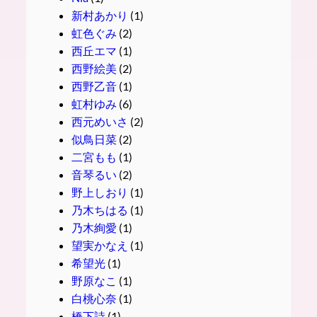
新村あかり
(1)
虹色ぐみ
(2)
西丘エマ
(1)
西野絵美
(2)
西野乙音
(1)
虹村ゆみ
(6)
西元めいさ
(2)
似鳥日菜
(2)
二宮もも
(1)
音琴るい
(2)
野上しおり
(1)
乃木ちはる
(1)
乃木絢愛
(1)
望実かなえ
(1)
希望光
(1)
野原なこ
(1)
白桃心奈
(1)
橋下詩
(1)