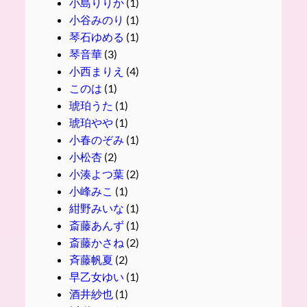
小島りりか
(1)
小谷みのり
(1)
琴石ゆめる
(1)
琴音華
(3)
小西まりえ
(4)
このは
(1)
琥珀うた
(1)
琥珀やや
(1)
小春のぞみ
(1)
小松杏
(2)
小湊よつ葉
(2)
小峰みこ
(1)
紺野みいな
(1)
斎藤あんず
(1)
斎藤かさね
(2)
斉藤帆夏
(2)
早乙女ゆい
(1)
酒井紗也
(1)