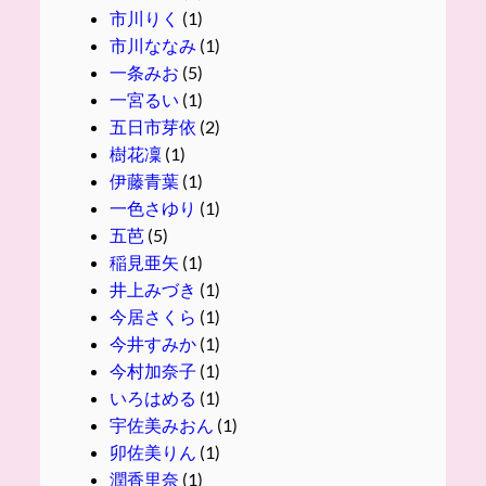
市川りく
(1)
市川ななみ
(1)
一条みお
(5)
一宮るい
(1)
五日市芽依
(2)
樹花凜
(1)
伊藤青葉
(1)
一色さゆり
(1)
五芭
(5)
稲見亜矢
(1)
井上みづき
(1)
今居さくら
(1)
今井すみか
(1)
今村加奈子
(1)
いろはめる
(1)
宇佐美みおん
(1)
卯佐美りん
(1)
潤香里奈
(1)