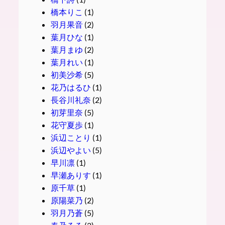
橋本りこ
(1)
羽月果音
(2)
葉月ひな
(1)
葉月まゆ
(2)
葉月れい
(1)
初美沙希
(5)
花乃はるひ
(1)
長谷川礼奈
(2)
初芽里奈
(5)
花守夏歩
(1)
浜辺ことり
(1)
浜辺やよい
(5)
早川凛
(1)
早瀬ありす
(1)
原千草
(1)
原陽菜乃
(2)
羽月乃蒼
(5)