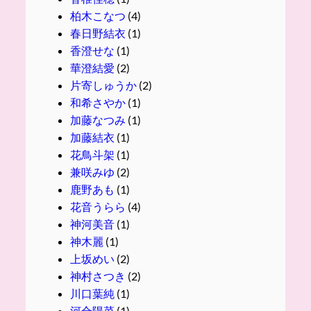
柏木こなつ
(4)
春日野結衣
(1)
香澄せな
(1)
華澄結愛
(2)
片寄しゅうか
(2)
和希さやか
(1)
加藤なつみ
(1)
加藤結衣
(1)
花鳥斗架
(1)
兼咲みゆ
(2)
鹿野あも
(1)
花音うらら
(4)
神河美音
(1)
神木麗
(1)
上坂めい
(2)
神村さつき
(2)
川口葉純
(1)
河合陽菜
(1)