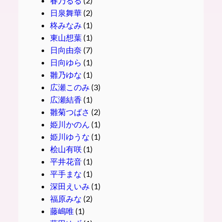
春乃るる
(2)
日泉舞華
(2)
柊みなみ
(1)
東山想葉
(1)
日向由奈
(7)
日向ゆら
(1)
雛乃ゆな
(1)
広瀬このみ
(3)
広瀬結香
(1)
雛菊つばさ
(2)
姫川かのん
(1)
姫川ゆうな
(1)
桧山有咲
(1)
平井花音
(1)
平手まな
(1)
深田えいみ
(1)
福原みな
(2)
藤嶋唯
(1)