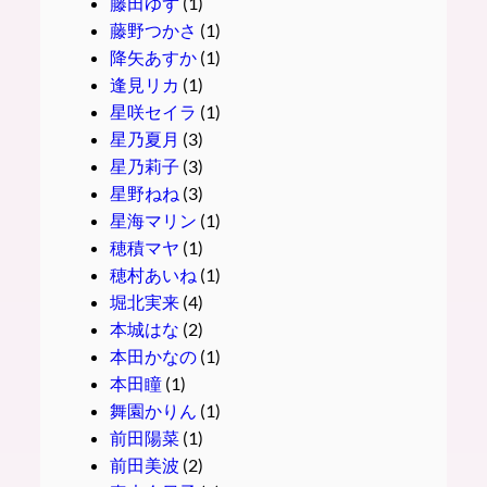
藤田ゆず
(1)
藤野つかさ
(1)
降矢あすか
(1)
逢見リカ
(1)
星咲セイラ
(1)
星乃夏月
(3)
星乃莉子
(3)
星野ねね
(3)
星海マリン
(1)
穂積マヤ
(1)
穂村あいね
(1)
堀北実来
(4)
本城はな
(2)
本田かなの
(1)
本田瞳
(1)
舞園かりん
(1)
前田陽菜
(1)
前田美波
(2)