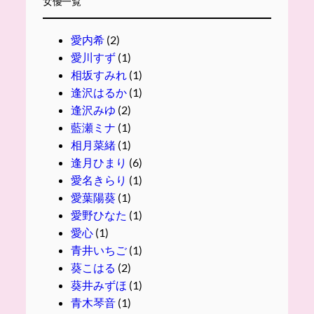
女優一覧
愛内希
(2)
愛川すず
(1)
相坂すみれ
(1)
逢沢はるか
(1)
逢沢みゆ
(2)
藍瀬ミナ
(1)
相月菜緒
(1)
逢月ひまり
(6)
愛名きらり
(1)
愛葉陽葵
(1)
愛野ひなた
(1)
愛心
(1)
青井いちご
(1)
葵こはる
(2)
葵井みずほ
(1)
青木琴音
(1)