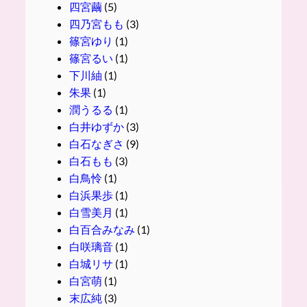
四宮繭
(5)
四乃宮もも
(3)
篠宮ゆり
(1)
篠宮るい
(1)
下川紬
(1)
朱果
(1)
潤うるる
(1)
白井ゆずか
(3)
白石なぎさ
(9)
白石もも
(3)
白鳥怜
(1)
白浜果歩
(1)
白雪美月
(1)
白百合みなみ
(1)
白咲璃音
(1)
白城リサ
(1)
白宮萌
(1)
末広純
(3)