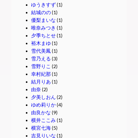
ゆうきすず
(1)
結城のの
(1)
優梨まいな
(1)
唯奈みつき
(1)
夕季ちとせ
(1)
裕木まゆ
(1)
雪代美鳳
(1)
雪乃える
(3)
雪野りこ
(2)
幸村紀那
(1)
結月りあ
(1)
由奈
(2)
夕美しおん
(2)
ゆめ莉りか
(4)
由良かな
(9)
横井ここみ
(1)
横宮七海
(5)
吉見りいな
(1)