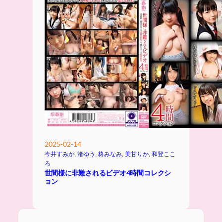
2025-02-14
今井すみか
, 
渚ゆう
, 
柊みなみ
, 
美甘りか
, 
和登ここ
ろ
世間様に非難されるビデオ4時間コレクシ
ョン