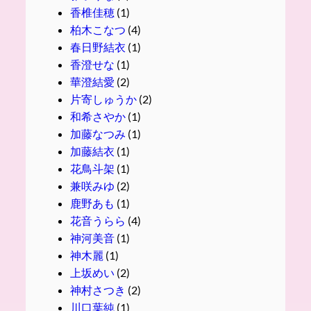
香椎佳穂
(1)
柏木こなつ
(4)
春日野結衣
(1)
香澄せな
(1)
華澄結愛
(2)
片寄しゅうか
(2)
和希さやか
(1)
加藤なつみ
(1)
加藤結衣
(1)
花鳥斗架
(1)
兼咲みゆ
(2)
鹿野あも
(1)
花音うらら
(4)
神河美音
(1)
神木麗
(1)
上坂めい
(2)
神村さつき
(2)
川口葉純
(1)