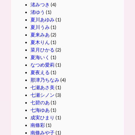
渚みつき
(4)
渚ゆう
(1)
夏川あゆみ
(1)
夏川うみ
(1)
夏来みあ
(2)
夏木りん
(1)
菜月ひかる
(2)
夏海いく
(1)
なつめ愛莉
(1)
夏夜える
(1)
那津乃ちなみ
(4)
七瀬あさ美
(1)
七瀬シノン
(3)
七碧のあ
(1)
七海ゆあ
(1)
成実ひまり
(1)
南條彩
(1)
南條みや子
(1)