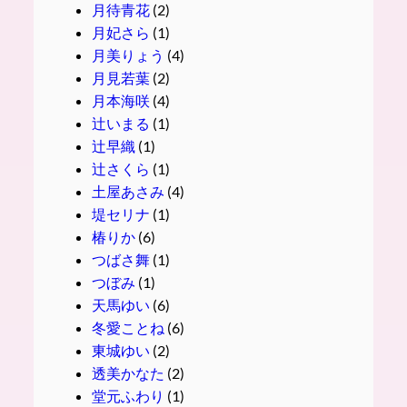
月待青花
(2)
月妃さら
(1)
月美りょう
(4)
月見若葉
(2)
月本海咲
(4)
辻いまる
(1)
辻早織
(1)
辻さくら
(1)
土屋あさみ
(4)
堤セリナ
(1)
椿りか
(6)
つばさ舞
(1)
つぼみ
(1)
天馬ゆい
(6)
冬愛ことね
(6)
東城ゆい
(2)
透美かなた
(2)
堂元ふわり
(1)