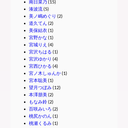
南日菜乃
(15)
湊波流
(5)
美ノ嶋めぐり
(2)
道久てん
(2)
美保結衣
(1)
宮野かな
(1)
宮城りえ
(4)
宮沢ちはる
(1)
宮沢ゆかり
(4)
宮西ひかる
(4)
宮ノ木しゅんか
(1)
宮本聡美
(1)
望月つぼみ
(12)
本澤朋美
(2)
もなみ鈴
(2)
百咲みいろ
(2)
桃尻かのん
(1)
桃瀬くるみ
(1)