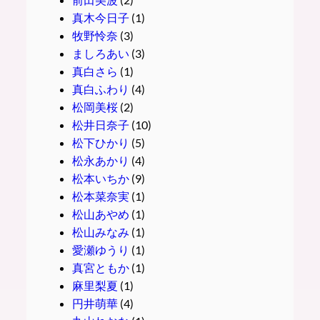
真木今日子
(1)
牧野怜奈
(3)
ましろあい
(3)
真白さら
(1)
真白ふわり
(4)
松岡美桜
(2)
松井日奈子
(10)
松下ひかり
(5)
松永あかり
(4)
松本いちか
(9)
松本菜奈実
(1)
松山あやめ
(1)
松山みなみ
(1)
愛瀬ゆうり
(1)
真宮ともか
(1)
麻里梨夏
(1)
円井萌華
(4)