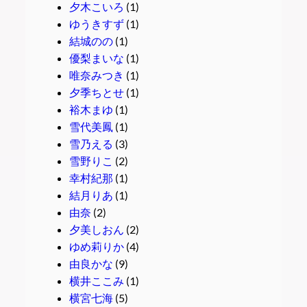
夕木こいろ
(1)
ゆうきすず
(1)
結城のの
(1)
優梨まいな
(1)
唯奈みつき
(1)
夕季ちとせ
(1)
裕木まゆ
(1)
雪代美鳳
(1)
雪乃える
(3)
雪野りこ
(2)
幸村紀那
(1)
結月りあ
(1)
由奈
(2)
夕美しおん
(2)
ゆめ莉りか
(4)
由良かな
(9)
横井ここみ
(1)
横宮七海
(5)