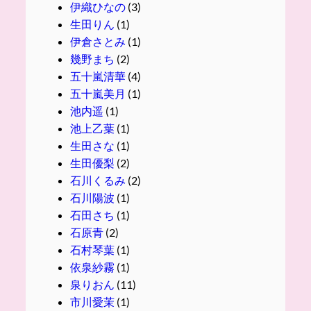
伊織ひなの
(3)
生田りん
(1)
伊倉さとみ
(1)
幾野まち
(2)
五十嵐清華
(4)
五十嵐美月
(1)
池内遥
(1)
池上乙葉
(1)
生田さな
(1)
生田優梨
(2)
石川くるみ
(2)
石川陽波
(1)
石田さち
(1)
石原青
(2)
石村琴葉
(1)
依泉紗霧
(1)
泉りおん
(11)
市川愛茉
(1)