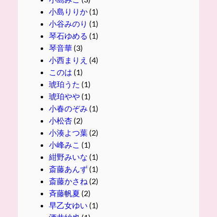
小島りりか
(1)
小谷みのり
(1)
琴石ゆめる
(1)
琴音華
(3)
小西まりえ
(4)
このは
(1)
琥珀うた
(1)
琥珀やや
(1)
小春のぞみ
(1)
小松杏
(2)
小湊よつ葉
(2)
小峰みこ
(1)
紺野みいな
(1)
斎藤あんず
(1)
斎藤かさね
(2)
斉藤帆夏
(2)
早乙女ゆい
(1)