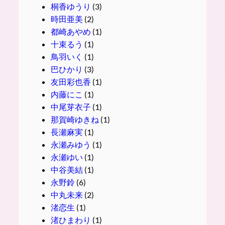
桐香ゆうり
(3)
時田亜美
(2)
都崎あやめ
(1)
十束るう
(1)
鳥羽いく
(1)
巴ひかり
(3)
友田彩也香
(1)
内藤にこ
(1)
中尾芽衣子
(1)
那賀崎ゆきね
(1)
長瀬麻実
(1)
永瀬みゆう
(1)
永瀬ゆい
(1)
中谷美結
(1)
永野鈴
(6)
中丸未来
(2)
渚恋生
(1)
渚ひまわり
(1)