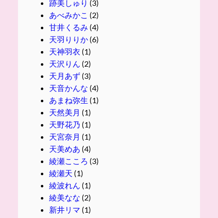
跡美しゅり
(3)
あべみかこ
(2)
甘井くるみ
(4)
天羽りりか
(6)
天神羽衣
(1)
天沢りん
(2)
天月あず
(3)
天音かんな
(4)
あまね弥生
(1)
天然美月
(1)
天野花乃
(1)
天宮奈月
(1)
天美めあ
(4)
綾瀬こころ
(3)
綾瀬天
(1)
綾波れん
(1)
綾美なな
(2)
新井リマ
(1)