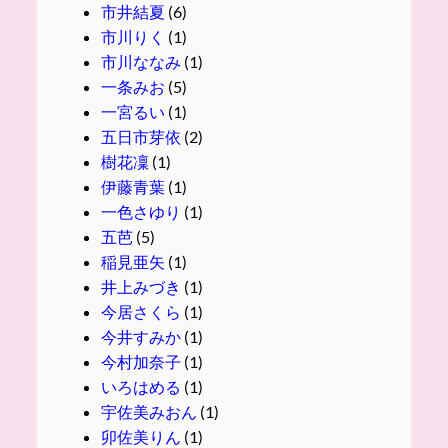
市井結夏
(6)
市川りく
(1)
市川ななみ
(1)
一条みお
(5)
一宮るい
(1)
五日市芽依
(2)
樹花凜
(1)
伊藤青葉
(1)
一色さゆり
(1)
五芭
(5)
稲見亜矢
(1)
井上みづき
(1)
今居さくら
(1)
今井すみか
(1)
今村加奈子
(1)
いろはめる
(1)
宇佐美みおん
(1)
卯佐美りん
(1)