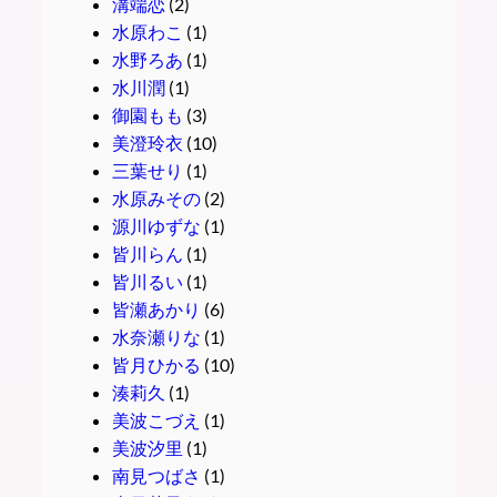
溝端恋
(2)
水原わこ
(1)
水野ろあ
(1)
水川潤
(1)
御園もも
(3)
美澄玲衣
(10)
三葉せり
(1)
水原みその
(2)
源川ゆずな
(1)
皆川らん
(1)
皆川るい
(1)
皆瀬あかり
(6)
水奈瀬りな
(1)
皆月ひかる
(10)
湊莉久
(1)
美波こづえ
(1)
美波汐里
(1)
南見つばさ
(1)