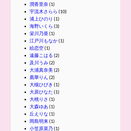
潤香里奈
(1)
宇流木さらら
(10)
浦上ひのり
(1)
海野いくら
(3)
栄川乃亜
(1)
江戸川もなか
(1)
絵恋空
(1)
遠藤こはる
(2)
及川うみ
(2)
大浦真奈美
(2)
凰華りん
(2)
大槻ひびき
(1)
大原ひなた
(1)
大桃りさ
(1)
大森ゆあ
(1)
丘えりな
(1)
岡島明来
(1)
小笠原菜乃
(1)