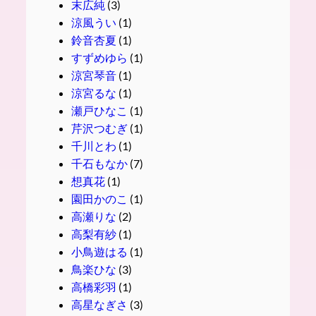
末広純
(3)
涼風うい
(1)
鈴音杏夏
(1)
すずめゆら
(1)
涼宮琴音
(1)
涼宮るな
(1)
瀬戸ひなこ
(1)
芹沢つむぎ
(1)
千川とわ
(1)
千石もなか
(7)
想真花
(1)
園田かのこ
(1)
高瀬りな
(2)
高梨有紗
(1)
小鳥遊はる
(1)
鳥楽ひな
(3)
高橋彩羽
(1)
高星なぎさ
(3)