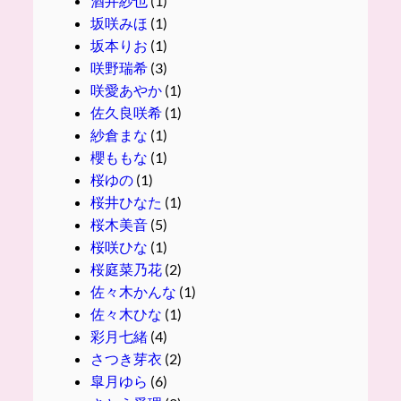
酒井紗也
(1)
坂咲みほ
(1)
坂本りお
(1)
咲野瑞希
(3)
咲愛あやか
(1)
佐久良咲希
(1)
紗倉まな
(1)
櫻ももな
(1)
桜ゆの
(1)
桜井ひなた
(1)
桜木美音
(5)
桜咲ひな
(1)
桜庭菜乃花
(2)
佐々木かんな
(1)
佐々木ひな
(1)
彩月七緒
(4)
さつき芽衣
(2)
皐月ゆら
(6)