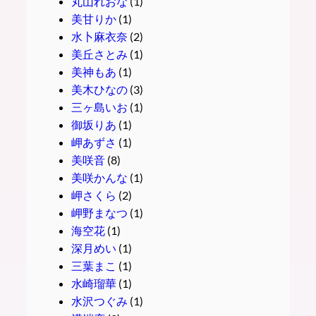
丸山れおな
(1)
美甘りか
(1)
水卜麻衣奈
(2)
美丘さとみ
(1)
美神もあ
(1)
美木ひなの
(3)
三ヶ島いお
(1)
御坂りあ
(1)
岬あずさ
(1)
美咲音
(8)
美咲かんな
(1)
岬さくら
(2)
岬野まなつ
(1)
海空花
(1)
深月めい
(1)
三葉まこ
(1)
水崎瑠華
(1)
水沢つぐみ
(1)