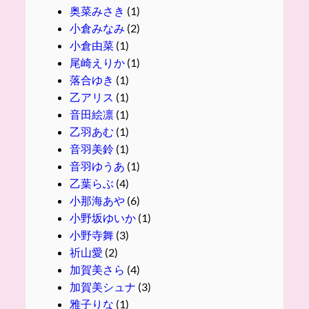
奥菜みさき
(1)
小倉みなみ
(2)
小倉由菜
(1)
尾崎えりか
(1)
落合ゆき
(1)
乙アリス
(1)
音田絵凛
(1)
乙羽あむ
(1)
音羽美鈴
(1)
音羽ゆうあ
(1)
乙葉らぶ
(4)
小那海あや
(6)
小野坂ゆいか
(1)
小野寺舞
(3)
祈山愛
(2)
加賀美さら
(4)
加賀美シュナ
(3)
雅子りな
(1)