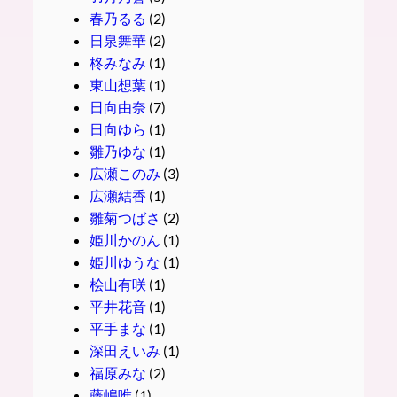
春乃るる
(2)
日泉舞華
(2)
柊みなみ
(1)
東山想葉
(1)
日向由奈
(7)
日向ゆら
(1)
雛乃ゆな
(1)
広瀬このみ
(3)
広瀬結香
(1)
雛菊つばさ
(2)
姫川かのん
(1)
姫川ゆうな
(1)
桧山有咲
(1)
平井花音
(1)
平手まな
(1)
深田えいみ
(1)
福原みな
(2)
藤嶋唯
(1)