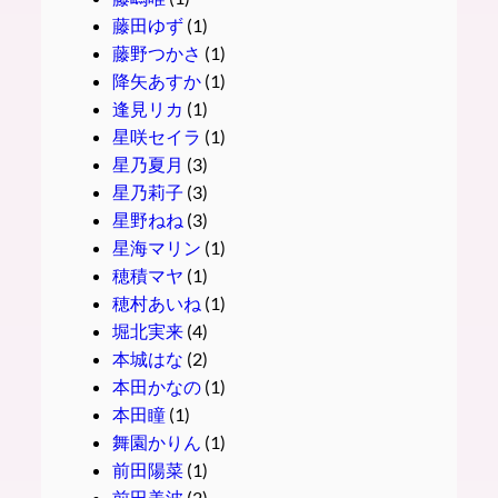
藤田ゆず
(1)
藤野つかさ
(1)
降矢あすか
(1)
逢見リカ
(1)
星咲セイラ
(1)
星乃夏月
(3)
星乃莉子
(3)
星野ねね
(3)
星海マリン
(1)
穂積マヤ
(1)
穂村あいね
(1)
堀北実来
(4)
本城はな
(2)
本田かなの
(1)
本田瞳
(1)
舞園かりん
(1)
前田陽菜
(1)
前田美波
(2)