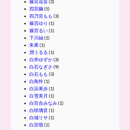
篠宮花音
(3)
四宮繭
(5)
四乃宮もも
(3)
篠宮ゆり
(1)
篠宮るい
(1)
下川紬
(1)
朱果
(1)
潤うるる
(1)
白井ゆずか
(3)
白石なぎさ
(9)
白石もも
(3)
白鳥怜
(1)
白浜果歩
(1)
白雪美月
(1)
白百合みなみ
(1)
白咲璃音
(1)
白城リサ
(1)
白宮萌
(1)