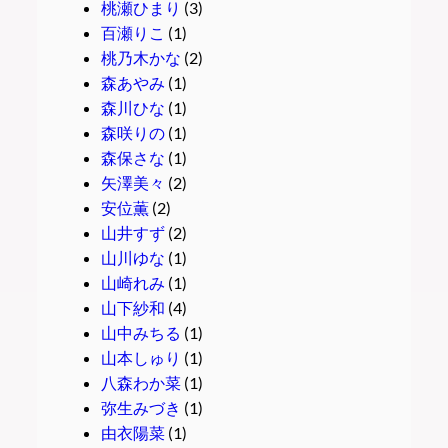
桃瀬ひまり
(3)
百瀬りこ
(1)
桃乃木かな
(2)
森あやみ
(1)
森川ひな
(1)
森咲りの
(1)
森保さな
(1)
矢澤美々
(2)
安位薫
(2)
山井すず
(2)
山川ゆな
(1)
山崎れみ
(1)
山下紗和
(4)
山中みちる
(1)
山本しゅり
(1)
八森わか菜
(1)
弥生みづき
(1)
由衣陽菜
(1)