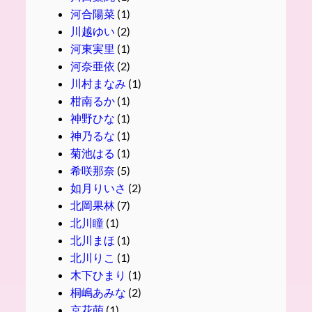
河合陽菜
(1)
川越ゆい
(2)
河東実里
(1)
河奈亜依
(2)
川村まなみ
(1)
柑南るか
(1)
神野ひな
(1)
神乃るな
(1)
菊池はる
(1)
希咲那奈
(5)
如月りいさ
(2)
北岡果林
(7)
北川瞳
(1)
北川まほ
(1)
北川りこ
(1)
木下ひまり
(1)
桐嶋あみな
(2)
京花萌
(1)