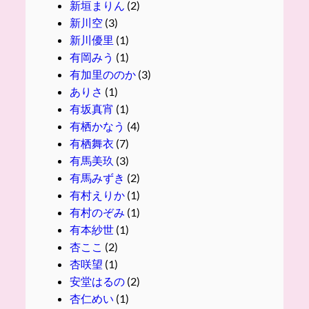
新垣まりん
(2)
新川空
(3)
新川優里
(1)
有岡みう
(1)
有加里ののか
(3)
ありさ
(1)
有坂真宵
(1)
有栖かなう
(4)
有栖舞衣
(7)
有馬美玖
(3)
有馬みずき
(2)
有村えりか
(1)
有村のぞみ
(1)
有本紗世
(1)
杏ここ
(2)
杏咲望
(1)
安堂はるの
(2)
杏仁めい
(1)