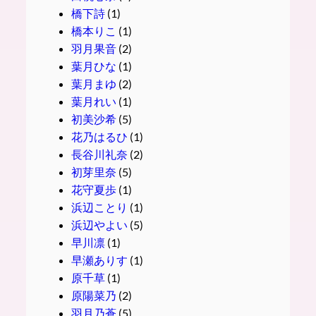
橋下詩
(1)
橋本りこ
(1)
羽月果音
(2)
葉月ひな
(1)
葉月まゆ
(2)
葉月れい
(1)
初美沙希
(5)
花乃はるひ
(1)
長谷川礼奈
(2)
初芽里奈
(5)
花守夏歩
(1)
浜辺ことり
(1)
浜辺やよい
(5)
早川凛
(1)
早瀬ありす
(1)
原千草
(1)
原陽菜乃
(2)
羽月乃蒼
(5)