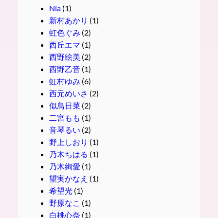
Nia
(1)
新村あかり
(1)
虹色ぐみ
(2)
西丘エマ
(1)
西野絵美
(2)
西野乙音
(1)
虹村ゆみ
(6)
西元めいさ
(2)
似鳥日菜
(2)
二宮もも
(1)
音琴るい
(2)
野上しおり
(1)
乃木ちはる
(1)
乃木絢愛
(1)
望実かなえ
(1)
希望光
(1)
野原なこ
(1)
白桃心奈
(1)