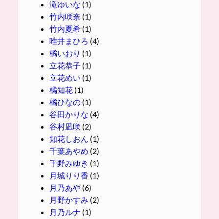
滝ゆいな
(1)
竹内咲奈
(1)
竹内夏希
(1)
唯井まひろ
(4)
橘いおり
(1)
立花恭子
(1)
立花めい
(1)
橘知花
(1)
橘ひなの
(1)
谷田かりな
(4)
谷村凪咲
(2)
知花しおん
(1)
千葉あやめ
(2)
千野みゆき
(1)
月城りり香
(1)
月乃あや
(6)
月野かすみ
(2)
月乃ルナ
(1)