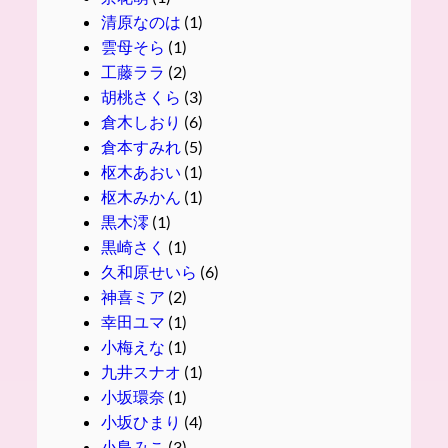
清原なのは
(1)
雲母そら
(1)
工藤ララ
(2)
胡桃さくら
(3)
倉木しおり
(6)
倉本すみれ
(5)
枢木あおい
(1)
枢木みかん
(1)
黒木澪
(1)
黒崎さく
(1)
久和原せいら
(6)
神喜ミア
(2)
幸田ユマ
(1)
小梅えな
(1)
九井スナオ
(1)
小坂環奈
(1)
小坂ひまり
(4)
小島みこ
(3)