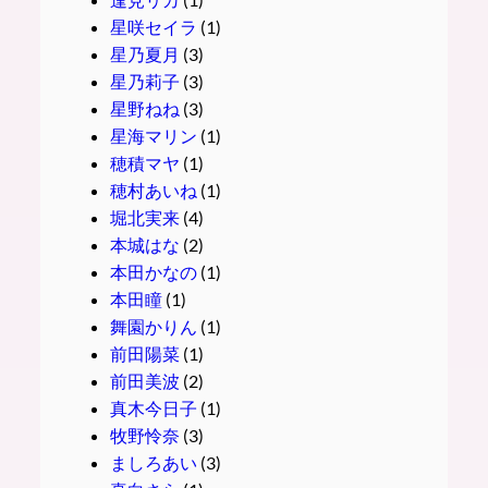
星咲セイラ
(1)
星乃夏月
(3)
星乃莉子
(3)
星野ねね
(3)
星海マリン
(1)
穂積マヤ
(1)
穂村あいね
(1)
堀北実来
(4)
本城はな
(2)
本田かなの
(1)
本田瞳
(1)
舞園かりん
(1)
前田陽菜
(1)
前田美波
(2)
真木今日子
(1)
牧野怜奈
(3)
ましろあい
(3)