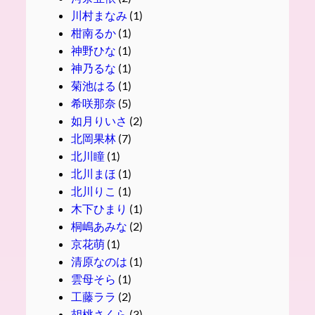
川村まなみ
(1)
柑南るか
(1)
神野ひな
(1)
神乃るな
(1)
菊池はる
(1)
希咲那奈
(5)
如月りいさ
(2)
北岡果林
(7)
北川瞳
(1)
北川まほ
(1)
北川りこ
(1)
木下ひまり
(1)
桐嶋あみな
(2)
京花萌
(1)
清原なのは
(1)
雲母そら
(1)
工藤ララ
(2)
胡桃さくら
(3)