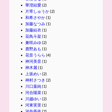
華澄結愛
(2)
片寄しゅうか
(2)
和希さやか
(1)
加藤なつみ
(1)
加藤結衣
(1)
花鳥斗架
(1)
兼咲みゆ
(2)
鹿野あも
(1)
花音うらら
(4)
神河美音
(1)
神木麗
(1)
上坂めい
(2)
神村さつき
(2)
川口葉純
(1)
河合陽菜
(1)
川越ゆい
(2)
河東実里
(1)
河奈亜依
(2)