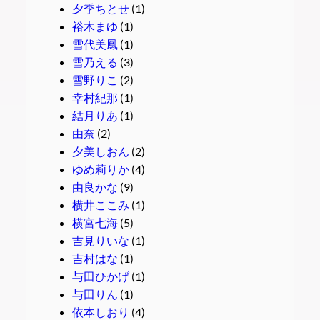
夕季ちとせ
(1)
裕木まゆ
(1)
雪代美鳳
(1)
雪乃える
(3)
雪野りこ
(2)
幸村紀那
(1)
結月りあ
(1)
由奈
(2)
夕美しおん
(2)
ゆめ莉りか
(4)
由良かな
(9)
横井ここみ
(1)
横宮七海
(5)
吉見りいな
(1)
吉村はな
(1)
与田ひかげ
(1)
与田りん
(1)
依本しおり
(4)