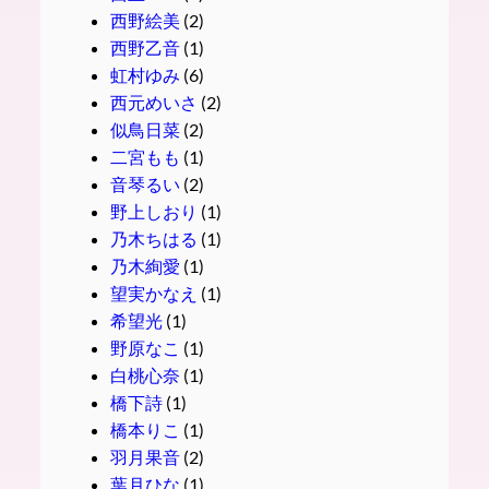
西野絵美
(2)
西野乙音
(1)
虹村ゆみ
(6)
西元めいさ
(2)
似鳥日菜
(2)
二宮もも
(1)
音琴るい
(2)
野上しおり
(1)
乃木ちはる
(1)
乃木絢愛
(1)
望実かなえ
(1)
希望光
(1)
野原なこ
(1)
白桃心奈
(1)
橋下詩
(1)
橋本りこ
(1)
羽月果音
(2)
葉月ひな
(1)