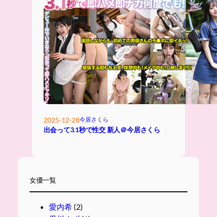
2025-12-28
今居さくら
出会って3.1秒で性交 新人＠今居さくら
女優一覧
愛内希
(2)