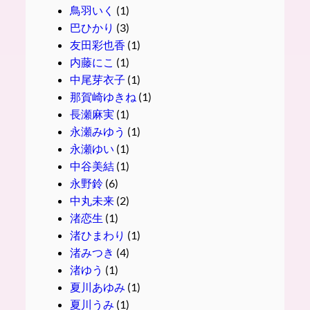
鳥羽いく
(1)
巴ひかり
(3)
友田彩也香
(1)
内藤にこ
(1)
中尾芽衣子
(1)
那賀崎ゆきね
(1)
長瀬麻実
(1)
永瀬みゆう
(1)
永瀬ゆい
(1)
中谷美結
(1)
永野鈴
(6)
中丸未来
(2)
渚恋生
(1)
渚ひまわり
(1)
渚みつき
(4)
渚ゆう
(1)
夏川あゆみ
(1)
夏川うみ
(1)