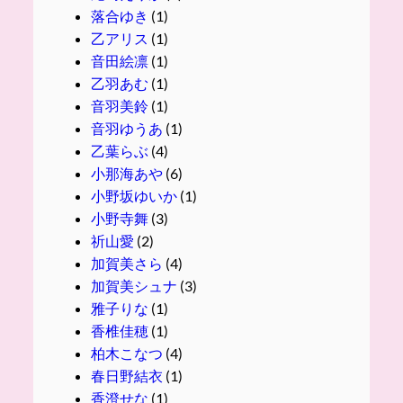
落合ゆき
(1)
乙アリス
(1)
音田絵凛
(1)
乙羽あむ
(1)
音羽美鈴
(1)
音羽ゆうあ
(1)
乙葉らぶ
(4)
小那海あや
(6)
小野坂ゆいか
(1)
小野寺舞
(3)
祈山愛
(2)
加賀美さら
(4)
加賀美シュナ
(3)
雅子りな
(1)
香椎佳穂
(1)
柏木こなつ
(4)
春日野結衣
(1)
香澄せな
(1)