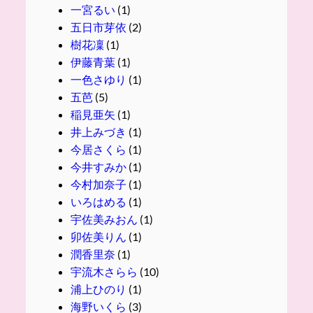
一宮るい
(1)
五日市芽依
(2)
樹花凜
(1)
伊藤青葉
(1)
一色さゆり
(1)
五芭
(5)
稲見亜矢
(1)
井上みづき
(1)
今居さくら
(1)
今井すみか
(1)
今村加奈子
(1)
いろはめる
(1)
宇佐美みおん
(1)
卯佐美りん
(1)
潤香里奈
(1)
宇流木さらら
(10)
浦上ひのり
(1)
海野いくら
(3)