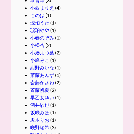
琴音華
(3)
小西まりえ
(4)
このは
(1)
琥珀うた
(1)
琥珀やや
(1)
小春のぞみ
(1)
小松杏
(2)
小湊よつ葉
(2)
小峰みこ
(1)
紺野みいな
(1)
斎藤あんず
(1)
斎藤かさね
(2)
斉藤帆夏
(2)
早乙女ゆい
(1)
酒井紗也
(1)
坂咲みほ
(1)
坂本りお
(1)
咲野瑞希
(3)