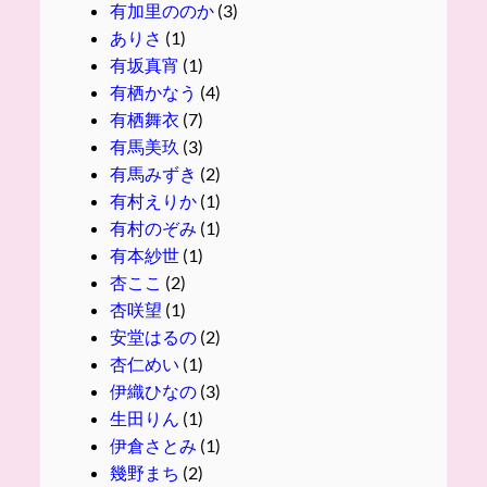
有加里ののか
(3)
ありさ
(1)
有坂真宵
(1)
有栖かなう
(4)
有栖舞衣
(7)
有馬美玖
(3)
有馬みずき
(2)
有村えりか
(1)
有村のぞみ
(1)
有本紗世
(1)
杏ここ
(2)
杏咲望
(1)
安堂はるの
(2)
杏仁めい
(1)
伊織ひなの
(3)
生田りん
(1)
伊倉さとみ
(1)
幾野まち
(2)