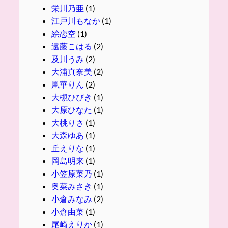
栄川乃亜
(1)
江戸川もなか
(1)
絵恋空
(1)
遠藤こはる
(2)
及川うみ
(2)
大浦真奈美
(2)
凰華りん
(2)
大槻ひびき
(1)
大原ひなた
(1)
大桃りさ
(1)
大森ゆあ
(1)
丘えりな
(1)
岡島明来
(1)
小笠原菜乃
(1)
奥菜みさき
(1)
小倉みなみ
(2)
小倉由菜
(1)
尾崎えりか
(1)