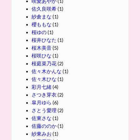
咲愛あやか
(1)
佐久良咲希
(1)
紗倉まな
(1)
櫻ももな
(1)
桜ゆの
(1)
桜井ひなた
(1)
桜木美音
(5)
桜咲ひな
(1)
桜庭菜乃花
(2)
佐々木かんな
(1)
佐々木ひな
(1)
彩月七緒
(4)
さつき芽衣
(2)
皐月ゆら
(6)
さとう愛理
(2)
佐東さな
(1)
佐藤ののか
(1)
紗東みお
(1)