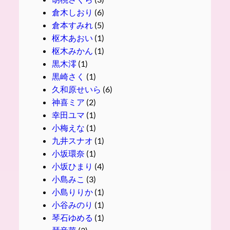
倉木しおり
(6)
倉本すみれ
(5)
枢木あおい
(1)
枢木みかん
(1)
黒木澪
(1)
黒崎さく
(1)
久和原せいら
(6)
神喜ミア
(2)
幸田ユマ
(1)
小梅えな
(1)
九井スナオ
(1)
小坂環奈
(1)
小坂ひまり
(4)
小島みこ
(3)
小島りりか
(1)
小谷みのり
(1)
琴石ゆめる
(1)