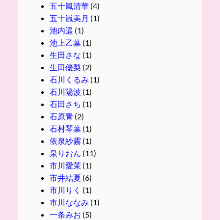
五十嵐清華
(4)
五十嵐美月
(1)
池内遥
(1)
池上乙葉
(1)
生田さな
(1)
生田優梨
(2)
石川くるみ
(1)
石川陽波
(1)
石田さち
(1)
石原青
(2)
石村琴葉
(1)
依泉紗霧
(1)
泉りおん
(11)
市川愛茉
(1)
市井結夏
(6)
市川りく
(1)
市川ななみ
(1)
一条みお
(5)