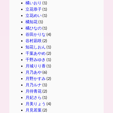
橘いおり
(1)
立花恭子
(1)
立花めい
(1)
橘知花
(1)
橘ひなの
(1)
谷田かりな
(4)
谷村凪咲
(2)
知花しおん
(1)
千葉あやめ
(2)
千野みゆき
(1)
月城りり香
(1)
月乃あや
(6)
月野かすみ
(2)
月乃ルナ
(1)
月待青花
(2)
月妃さら
(1)
月美りょう
(4)
月見若葉
(2)