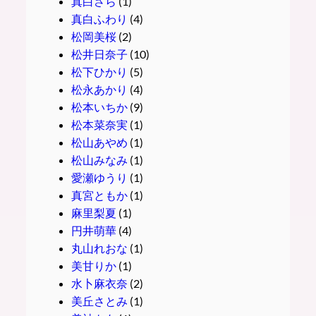
真白さら
(1)
真白ふわり
(4)
松岡美桜
(2)
松井日奈子
(10)
松下ひかり
(5)
松永あかり
(4)
松本いちか
(9)
松本菜奈実
(1)
松山あやめ
(1)
松山みなみ
(1)
愛瀬ゆうり
(1)
真宮ともか
(1)
麻里梨夏
(1)
円井萌華
(4)
丸山れおな
(1)
美甘りか
(1)
水卜麻衣奈
(2)
美丘さとみ
(1)