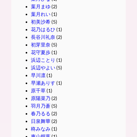
葉月まゆ
(2)
葉月れい
(1)
初美沙希
(5)
花乃はるひ
(1)
長谷川礼奈
(2)
初芽里奈
(5)
花守夏歩
(1)
浜辺ことり
(1)
浜辺やよい
(5)
早川凛
(1)
早瀬ありす
(1)
原千草
(1)
原陽菜乃
(2)
羽月乃蒼
(5)
春乃るる
(2)
日泉舞華
(2)
柊みなみ
(1)
東山想葉
(1)