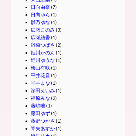
日向由奈
(7)
日向ゆら
(1)
雛乃ゆな
(1)
広瀬このみ
(3)
広瀬結香
(1)
雛菊つばさ
(2)
姫川かのん
(1)
姫川ゆうな
(1)
桧山有咲
(1)
平井花音
(1)
平手まな
(1)
深田えいみ
(1)
福原みな
(2)
藤嶋唯
(1)
藤田ゆず
(1)
藤野つかさ
(1)
降矢あすか
(1)
逢見リカ
(1)