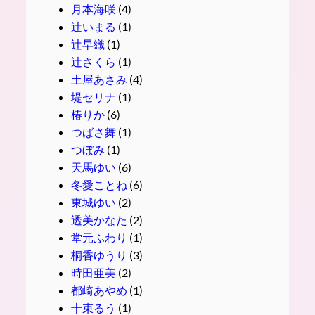
月本海咲
(4)
辻いまる
(1)
辻早織
(1)
辻さくら
(1)
土屋あさみ
(4)
堤セリナ
(1)
椿りか
(6)
つばさ舞
(1)
つぼみ
(1)
天馬ゆい
(6)
冬愛ことね
(6)
東城ゆい
(2)
透美かなた
(2)
堂元ふわり
(1)
桐香ゆうり
(3)
時田亜美
(2)
都崎あやめ
(1)
十束るう
(1)