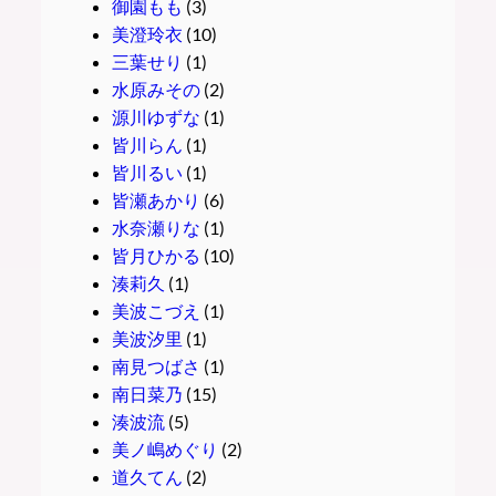
御園もも
(3)
美澄玲衣
(10)
三葉せり
(1)
水原みその
(2)
源川ゆずな
(1)
皆川らん
(1)
皆川るい
(1)
皆瀬あかり
(6)
水奈瀬りな
(1)
皆月ひかる
(10)
湊莉久
(1)
美波こづえ
(1)
美波汐里
(1)
南見つばさ
(1)
南日菜乃
(15)
湊波流
(5)
美ノ嶋めぐり
(2)
道久てん
(2)