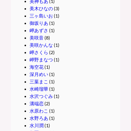
美神もあ
(1)
美木ひなの
(3)
三ヶ島いお
(1)
御坂りあ
(1)
岬あずさ
(1)
美咲音
(8)
美咲かんな
(1)
岬さくら
(2)
岬野まなつ
(1)
海空花
(1)
深月めい
(1)
三葉まこ
(1)
水崎瑠華
(1)
水沢つぐみ
(1)
溝端恋
(2)
水原わこ
(1)
水野ろあ
(1)
水川潤
(1)