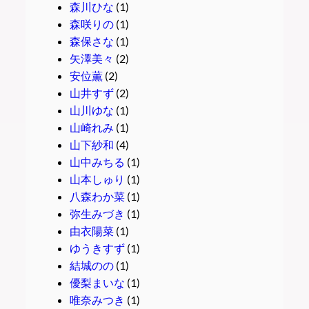
森川ひな
(1)
森咲りの
(1)
森保さな
(1)
矢澤美々
(2)
安位薫
(2)
山井すず
(2)
山川ゆな
(1)
山崎れみ
(1)
山下紗和
(4)
山中みちる
(1)
山本しゅり
(1)
八森わか菜
(1)
弥生みづき
(1)
由衣陽菜
(1)
ゆうきすず
(1)
結城のの
(1)
優梨まいな
(1)
唯奈みつき
(1)