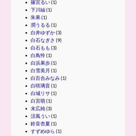
篠宮るい
(1)
下川紬
(1)
朱果
(1)
潤うるる
(1)
白井ゆずか
(3)
白石なぎさ
(9)
白石もも
(3)
白鳥怜
(1)
白浜果歩
(1)
白雪美月
(1)
白百合みなみ
(1)
白咲璃音
(1)
白城リサ
(1)
白宮萌
(1)
末広純
(3)
涼風うい
(1)
鈴音杏夏
(1)
すずめゆら
(1)