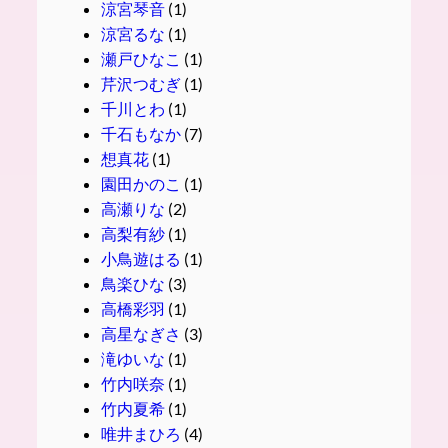
涼宮琴音
(1)
涼宮るな
(1)
瀬戸ひなこ
(1)
芹沢つむぎ
(1)
千川とわ
(1)
千石もなか
(7)
想真花
(1)
園田かのこ
(1)
高瀬りな
(2)
高梨有紗
(1)
小鳥遊はる
(1)
鳥楽ひな
(3)
高橋彩羽
(1)
高星なぎさ
(3)
滝ゆいな
(1)
竹内咲奈
(1)
竹内夏希
(1)
唯井まひろ
(4)