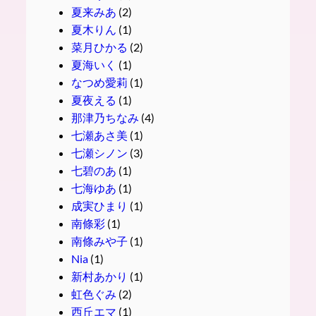
夏来みあ
(2)
夏木りん
(1)
菜月ひかる
(2)
夏海いく
(1)
なつめ愛莉
(1)
夏夜える
(1)
那津乃ちなみ
(4)
七瀬あさ美
(1)
七瀬シノン
(3)
七碧のあ
(1)
七海ゆあ
(1)
成実ひまり
(1)
南條彩
(1)
南條みや子
(1)
Nia
(1)
新村あかり
(1)
虹色ぐみ
(2)
西丘エマ
(1)