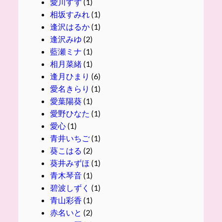
愛川すず
(1)
相坂すみれ
(1)
逢沢はるか
(1)
逢沢みゆ
(2)
藍瀬ミナ
(1)
相月菜緒
(1)
逢月ひまり
(6)
愛名きらり
(1)
愛葉陽葵
(1)
愛野ひなた
(1)
愛心
(1)
青井いちご
(1)
葵こはる
(2)
葵井みずほ
(1)
青木琴音
(1)
碧波しずく
(1)
青山彩香
(1)
赤名いと
(2)