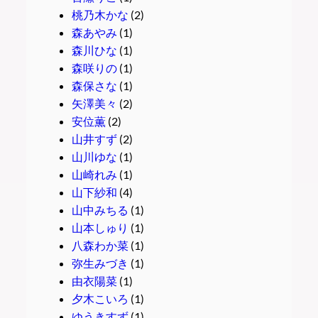
桃乃木かな
(2)
森あやみ
(1)
森川ひな
(1)
森咲りの
(1)
森保さな
(1)
矢澤美々
(2)
安位薫
(2)
山井すず
(2)
山川ゆな
(1)
山崎れみ
(1)
山下紗和
(4)
山中みちる
(1)
山本しゅり
(1)
八森わか菜
(1)
弥生みづき
(1)
由衣陽菜
(1)
夕木こいろ
(1)
ゆうきすず
(1)