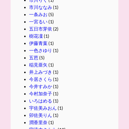
市川ななみ
(1)
一条みお
(5)
一宮るい
(1)
五日市芽依
(2)
樹花凜
(1)
伊藤青葉
(1)
一色さゆり
(1)
五芭
(5)
稲見亜矢
(1)
井上みづき
(1)
今居さくら
(1)
今井すみか
(1)
今村加奈子
(1)
いろはめる
(1)
宇佐美みおん
(1)
卯佐美りん
(1)
潤香里奈
(1)