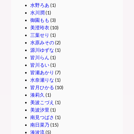
水野ろあ
(1)
水川潤
(1)
御園もも
(3)
美澄玲衣
(10)
三葉せり
(1)
水原みその
(2)
源川ゆずな
(1)
皆川らん
(1)
皆川るい
(1)
皆瀬あかり
(7)
水奈瀬りな
(1)
皆月ひかる
(10)
湊莉久
(1)
美波こづえ
(1)
美波汐里
(1)
南見つばさ
(1)
南日菜乃
(15)
湊波流
(5)