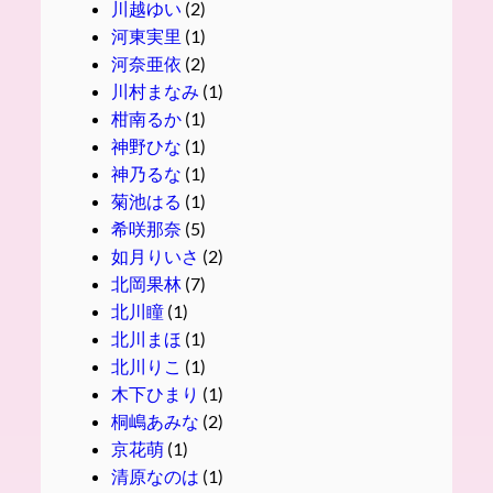
川越ゆい
(2)
河東実里
(1)
河奈亜依
(2)
川村まなみ
(1)
柑南るか
(1)
神野ひな
(1)
神乃るな
(1)
菊池はる
(1)
希咲那奈
(5)
如月りいさ
(2)
北岡果林
(7)
北川瞳
(1)
北川まほ
(1)
北川りこ
(1)
木下ひまり
(1)
桐嶋あみな
(2)
京花萌
(1)
清原なのは
(1)