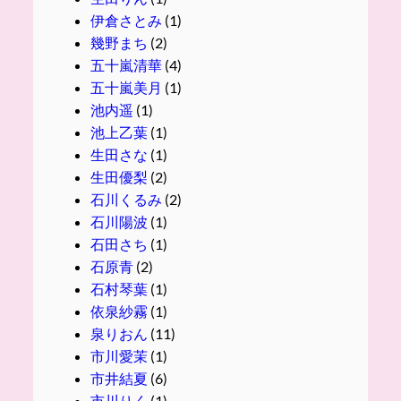
伊倉さとみ
(1)
幾野まち
(2)
五十嵐清華
(4)
五十嵐美月
(1)
池内遥
(1)
池上乙葉
(1)
生田さな
(1)
生田優梨
(2)
石川くるみ
(2)
石川陽波
(1)
石田さち
(1)
石原青
(2)
石村琴葉
(1)
依泉紗霧
(1)
泉りおん
(11)
市川愛茉
(1)
市井結夏
(6)
市川りく
(1)