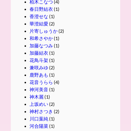
柏木こなつ
(4)
春日野結衣
(1)
香澄せな
(1)
華澄結愛
(2)
片寄しゅうか
(2)
和希さやか
(1)
加藤なつみ
(1)
加藤結衣
(1)
花鳥斗架
(1)
兼咲みゆ
(2)
鹿野あも
(1)
花音うらら
(4)
神河美音
(1)
神木麗
(1)
上坂めい
(2)
神村さつき
(2)
川口葉純
(1)
河合陽菜
(1)