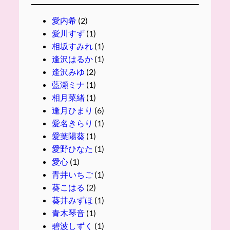
愛内希
(2)
愛川すず
(1)
相坂すみれ
(1)
逢沢はるか
(1)
逢沢みゆ
(2)
藍瀬ミナ
(1)
相月菜緒
(1)
逢月ひまり
(6)
愛名きらり
(1)
愛葉陽葵
(1)
愛野ひなた
(1)
愛心
(1)
青井いちご
(1)
葵こはる
(2)
葵井みずほ
(1)
青木琴音
(1)
碧波しずく
(1)