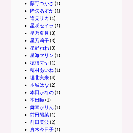
藤野つかさ
(1)
降矢あすか
(1)
逢見リカ
(1)
星咲セイラ
(1)
星乃夏月
(3)
星乃莉子
(3)
星野ねね
(3)
星海マリン
(1)
穂積マヤ
(1)
穂村あいね
(1)
堀北実来
(4)
本城はな
(2)
本田かなの
(1)
本田瞳
(1)
舞園かりん
(1)
前田陽菜
(1)
前田美波
(2)
真木今日子
(1)