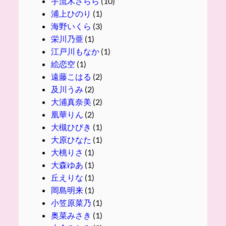
宇流木さらら
(10)
浦上ひのり
(1)
海野いくら
(3)
栄川乃亜
(1)
江戸川もなか
(1)
絵恋空
(1)
遠藤こはる
(2)
及川うみ
(2)
大浦真奈美
(2)
凰華りん
(2)
大槻ひびき
(1)
大原ひなた
(1)
大桃りさ
(1)
大森ゆあ
(1)
丘えりな
(1)
岡島明来
(1)
小笠原菜乃
(1)
奥菜みさき
(1)