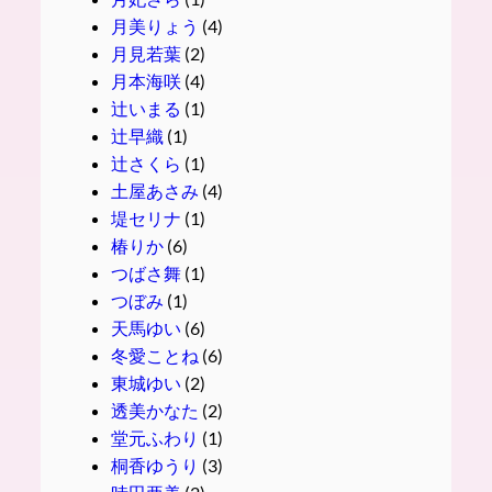
月美りょう
(4)
月見若葉
(2)
月本海咲
(4)
辻いまる
(1)
辻早織
(1)
辻さくら
(1)
土屋あさみ
(4)
堤セリナ
(1)
椿りか
(6)
つばさ舞
(1)
つぼみ
(1)
天馬ゆい
(6)
冬愛ことね
(6)
東城ゆい
(2)
透美かなた
(2)
堂元ふわり
(1)
桐香ゆうり
(3)