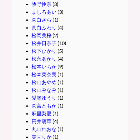
牧野怜奈
(3)
ましろあい
(3)
真白さら
(1)
真白ふわり
(4)
松岡美桜
(2)
松井日奈子
(10)
松下ひかり
(5)
松永あかり
(4)
松本いちか
(9)
松本菜奈実
(1)
松山あやめ
(1)
松山みなみ
(1)
愛瀬ゆうり
(1)
真宮ともか
(1)
麻里梨夏
(1)
円井萌華
(4)
丸山れおな
(1)
美甘りか
(1)