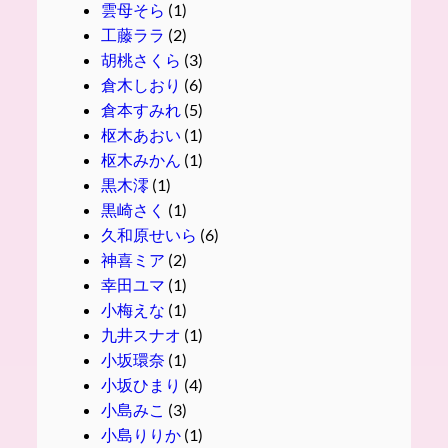
雲母そら
(1)
工藤ララ
(2)
胡桃さくら
(3)
倉木しおり
(6)
倉本すみれ
(5)
枢木あおい
(1)
枢木みかん
(1)
黒木澪
(1)
黒崎さく
(1)
久和原せいら
(6)
神喜ミア
(2)
幸田ユマ
(1)
小梅えな
(1)
九井スナオ
(1)
小坂環奈
(1)
小坂ひまり
(4)
小島みこ
(3)
小島りりか
(1)