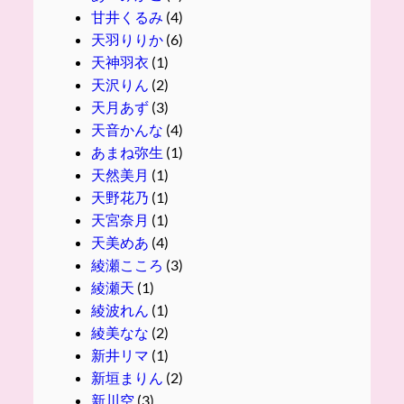
甘井くるみ
(4)
天羽りりか
(6)
天神羽衣
(1)
天沢りん
(2)
天月あず
(3)
天音かんな
(4)
あまね弥生
(1)
天然美月
(1)
天野花乃
(1)
天宮奈月
(1)
天美めあ
(4)
綾瀬こころ
(3)
綾瀬天
(1)
綾波れん
(1)
綾美なな
(2)
新井リマ
(1)
新垣まりん
(2)
新川空
(3)