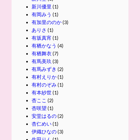
新川優里
(1)
有岡みう
(1)
有加里ののか
(3)
ありさ
(1)
有坂真宵
(1)
有栖かなう
(4)
有栖舞衣
(7)
有馬美玖
(3)
有馬みずき
(2)
有村えりか
(1)
有村のぞみ
(1)
有本紗世
(1)
杏ここ
(2)
杏咲望
(1)
安堂はるの
(2)
杏仁めい
(1)
伊織ひなの
(3)
生田りん
(1)