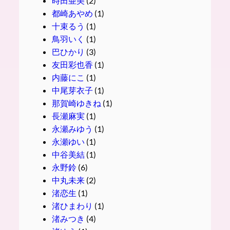
時田亜美
(2)
都崎あやめ
(1)
十束るう
(1)
鳥羽いく
(1)
巴ひかり
(3)
友田彩也香
(1)
内藤にこ
(1)
中尾芽衣子
(1)
那賀崎ゆきね
(1)
長瀬麻実
(1)
永瀬みゆう
(1)
永瀬ゆい
(1)
中谷美結
(1)
永野鈴
(6)
中丸未来
(2)
渚恋生
(1)
渚ひまわり
(1)
渚みつき
(4)