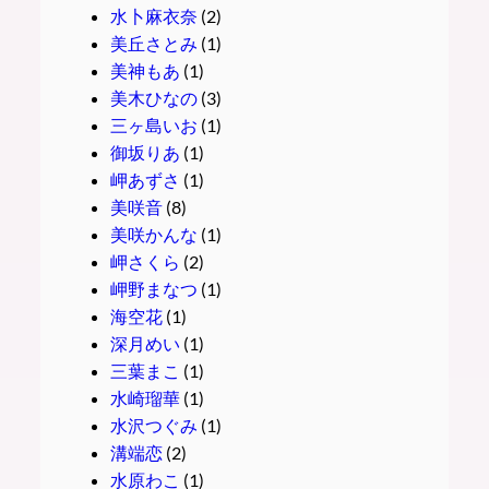
水卜麻衣奈
(2)
美丘さとみ
(1)
美神もあ
(1)
美木ひなの
(3)
三ヶ島いお
(1)
御坂りあ
(1)
岬あずさ
(1)
美咲音
(8)
美咲かんな
(1)
岬さくら
(2)
岬野まなつ
(1)
海空花
(1)
深月めい
(1)
三葉まこ
(1)
水崎瑠華
(1)
水沢つぐみ
(1)
溝端恋
(2)
水原わこ
(1)