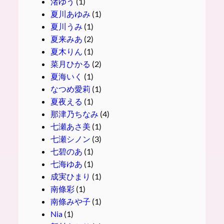
渚ゆう
(1)
夏川あゆみ
(1)
夏川うみ
(1)
夏来みあ
(2)
夏木りん
(1)
菜月ひかる
(2)
夏海いく
(1)
なつめ愛莉
(1)
夏夜える
(1)
那津乃ちなみ
(4)
七瀬あさ美
(1)
七瀬シノン
(3)
七碧のあ
(1)
七海ゆあ
(1)
成実ひまり
(1)
南條彩
(1)
南條みや子
(1)
Nia
(1)