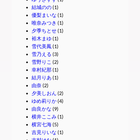
結城のの
(1)
優梨まいな
(1)
唯奈みつき
(1)
夕季ちとせ
(1)
裕木まゆ
(1)
雪代美鳳
(1)
雪乃える
(3)
雪野りこ
(2)
幸村紀那
(1)
結月りあ
(1)
由奈
(2)
夕美しおん
(2)
ゆめ莉りか
(4)
由良かな
(9)
横井ここみ
(1)
横宮七海
(5)
吉見りいな
(1)
吉村はな
(1)