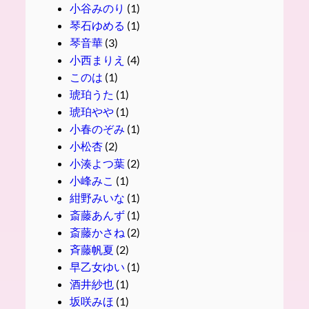
小谷みのり
(1)
琴石ゆめる
(1)
琴音華
(3)
小西まりえ
(4)
このは
(1)
琥珀うた
(1)
琥珀やや
(1)
小春のぞみ
(1)
小松杏
(2)
小湊よつ葉
(2)
小峰みこ
(1)
紺野みいな
(1)
斎藤あんず
(1)
斎藤かさね
(2)
斉藤帆夏
(2)
早乙女ゆい
(1)
酒井紗也
(1)
坂咲みほ
(1)