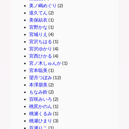
美ノ嶋めぐり
(2)
道久てん
(2)
美保結衣
(1)
宮野かな
(1)
宮城りえ
(4)
宮沢ちはる
(1)
宮沢ゆかり
(4)
宮西ひかる
(4)
宮ノ木しゅんか
(1)
宮本聡美
(1)
望月つぼみ
(12)
本澤朋美
(2)
もなみ鈴
(2)
百咲みいろ
(2)
桃尻かのん
(1)
桃瀬くるみ
(1)
桃瀬ひまり
(3)
百瀬りこ
(1)