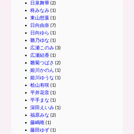
日泉舞華
(2)
柊みなみ
(1)
東山想葉
(1)
日向由奈
(7)
日向ゆら
(1)
雛乃ゆな
(1)
広瀬このみ
(3)
広瀬結香
(1)
雛菊つばさ
(2)
姫川かのん
(1)
姫川ゆうな
(1)
桧山有咲
(1)
平井花音
(1)
平手まな
(1)
深田えいみ
(1)
福原みな
(2)
藤嶋唯
(1)
藤田ゆず
(1)