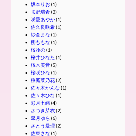
坂本りお
(1)
咲野瑞希
(3)
咲愛あやか
(1)
佐久良咲希
(1)
紗倉まな
(1)
櫻ももな
(1)
桜ゆの
(1)
桜井ひなた
(1)
桜木美音
(5)
桜咲ひな
(1)
桜庭菜乃花
(2)
佐々木かんな
(1)
佐々木ひな
(1)
彩月七緒
(4)
さつき芽衣
(2)
皐月ゆら
(6)
さとう愛理
(2)
佐東さな
(1)