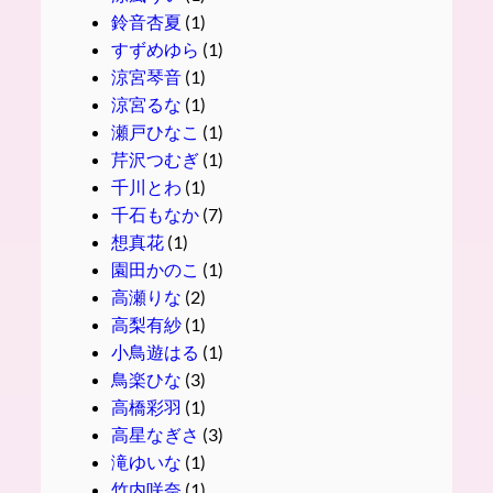
鈴音杏夏
(1)
すずめゆら
(1)
涼宮琴音
(1)
涼宮るな
(1)
瀬戸ひなこ
(1)
芹沢つむぎ
(1)
千川とわ
(1)
千石もなか
(7)
想真花
(1)
園田かのこ
(1)
高瀬りな
(2)
高梨有紗
(1)
小鳥遊はる
(1)
鳥楽ひな
(3)
高橋彩羽
(1)
高星なぎさ
(3)
滝ゆいな
(1)
竹内咲奈
(1)