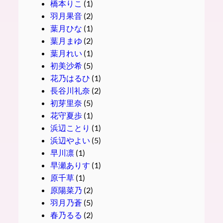
橋本りこ
(1)
羽月果音
(2)
葉月ひな
(1)
葉月まゆ
(2)
葉月れい
(1)
初美沙希
(5)
花乃はるひ
(1)
長谷川礼奈
(2)
初芽里奈
(5)
花守夏歩
(1)
浜辺ことり
(1)
浜辺やよい
(5)
早川凛
(1)
早瀬ありす
(1)
原千草
(1)
原陽菜乃
(2)
羽月乃蒼
(5)
春乃るる
(2)