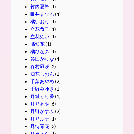
竹内夏希
(1)
唯井まひろ
(4)
橘いおり
(1)
立花恭子
(1)
立花めい
(1)
橘知花
(1)
橘ひなの
(1)
谷田かりな
(4)
谷村凪咲
(2)
知花しおん
(1)
千葉あやめ
(2)
千野みゆき
(1)
月城りり香
(1)
月乃あや
(6)
月野かすみ
(2)
月乃ルナ
(1)
月待青花
(2)
月妃さら
(1)