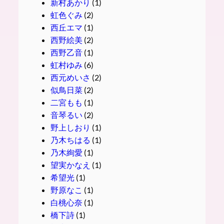
新村あかり
(1)
虹色ぐみ
(2)
西丘エマ
(1)
西野絵美
(2)
西野乙音
(1)
虹村ゆみ
(6)
西元めいさ
(2)
似鳥日菜
(2)
二宮もも
(1)
音琴るい
(2)
野上しおり
(1)
乃木ちはる
(1)
乃木絢愛
(1)
望実かなえ
(1)
希望光
(1)
野原なこ
(1)
白桃心奈
(1)
橋下詩
(1)