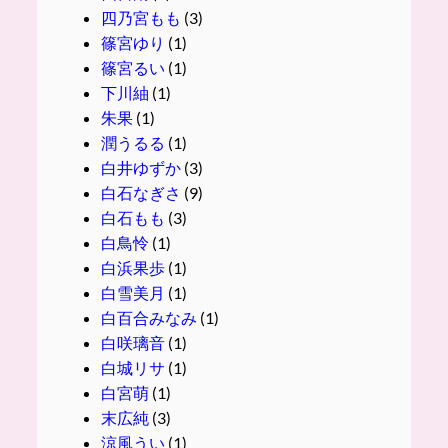
四乃宮もも
(3)
篠宮ゆり
(1)
篠宮るい
(1)
下川紬
(1)
朱果
(1)
潤うるる
(1)
白井ゆずか
(3)
白石なぎさ
(9)
白石もも
(3)
白鳥怜
(1)
白浜果歩
(1)
白雪美月
(1)
白百合みなみ
(1)
白咲璃音
(1)
白城リサ
(1)
白宮萌
(1)
末広純
(3)
涼風うい
(1)