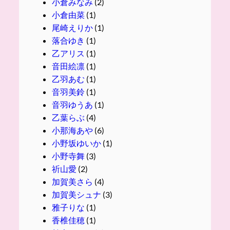
小倉みなみ
(2)
小倉由菜
(1)
尾崎えりか
(1)
落合ゆき
(1)
乙アリス
(1)
音田絵凛
(1)
乙羽あむ
(1)
音羽美鈴
(1)
音羽ゆうあ
(1)
乙葉らぶ
(4)
小那海あや
(6)
小野坂ゆいか
(1)
小野寺舞
(3)
祈山愛
(2)
加賀美さら
(4)
加賀美シュナ
(3)
雅子りな
(1)
香椎佳穂
(1)