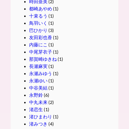
時田亜美
(2)
都崎あやめ
(1)
十束るう
(1)
鳥羽いく
(1)
巴ひかり
(3)
友田彩也香
(1)
内藤にこ
(1)
中尾芽衣子
(1)
那賀崎ゆきね
(1)
長瀬麻実
(1)
永瀬みゆう
(1)
永瀬ゆい
(1)
中谷美結
(1)
永野鈴
(6)
中丸未来
(2)
渚恋生
(1)
渚ひまわり
(1)
渚みつき
(4)