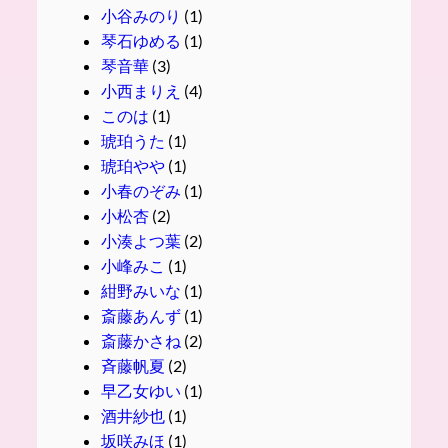
小谷みのり
(1)
琴石ゆめる
(1)
琴音華
(3)
小西まりえ
(4)
このは
(1)
琥珀うた
(1)
琥珀やや
(1)
小春のぞみ
(1)
小松杏
(2)
小湊よつ葉
(2)
小峰みこ
(1)
紺野みいな
(1)
斎藤あんず
(1)
斎藤かさね
(2)
斉藤帆夏
(2)
早乙女ゆい
(1)
酒井紗也
(1)
坂咲みほ
(1)