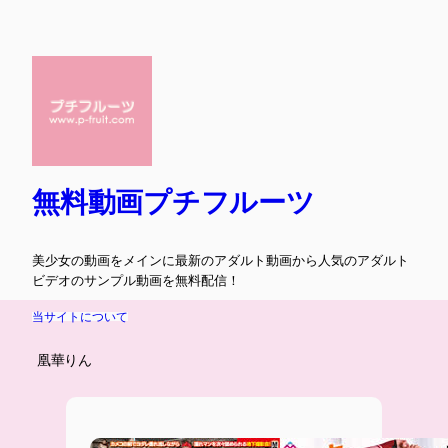
内
容
を
ス
キ
ッ
プ
無料動画プチフルーツ
美少女の動画をメインに最新のアダルト動画から人気のアダルト
ビデオのサンプル動画を無料配信！
当サイトについて
凰華りん