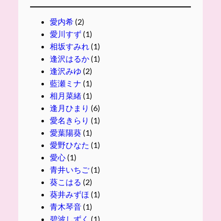
愛内希
(2)
愛川すず
(1)
相坂すみれ
(1)
逢沢はるか
(1)
逢沢みゆ
(2)
藍瀬ミナ
(1)
相月菜緒
(1)
逢月ひまり
(6)
愛名きらり
(1)
愛葉陽葵
(1)
愛野ひなた
(1)
愛心
(1)
青井いちご
(1)
葵こはる
(2)
葵井みずほ
(1)
青木琴音
(1)
碧波しずく
(1)