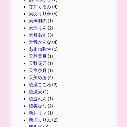
甘井くるみ
(4)
天羽りりか
(6)
天神羽衣
(1)
天沢りん
(2)
天月あず
(3)
天音かんな
(4)
あまね弥生
(1)
天然美月
(1)
天野花乃
(1)
天宮奈月
(1)
天美めあ
(4)
綾瀬こころ
(3)
綾瀬天
(1)
綾波れん
(1)
綾美なな
(2)
新井リマ
(1)
新垣まりん
(2)
新川空
(3)