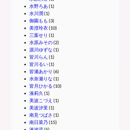
水野ろあ
(1)
水川潤
(1)
御園もも
(3)
美澄玲衣
(10)
三葉せり
(1)
水原みその
(2)
源川ゆずな
(1)
皆川らん
(1)
皆川るい
(1)
皆瀬あかり
(6)
水奈瀬りな
(1)
皆月ひかる
(10)
湊莉久
(1)
美波こづえ
(1)
美波汐里
(1)
南見つばさ
(1)
南日菜乃
(15)
湊波流
(5)