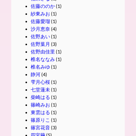
佐藤ののか
(1)
紗東みお
(1)
佐藤愛瑠
(1)
沙月恵奈
(4)
佐野あい
(1)
佐野葉月
(3)
佐野由佳里
(1)
椎名ななみ
(1)
椎名みゆ
(1)
静河
(4)
雫月心桜
(1)
七堂蓮未
(1)
柴崎はる
(1)
篠崎みお
(1)
東雲はる
(1)
篠原りこ
(1)
篠宮花音
(3)
四宮繭
(5)