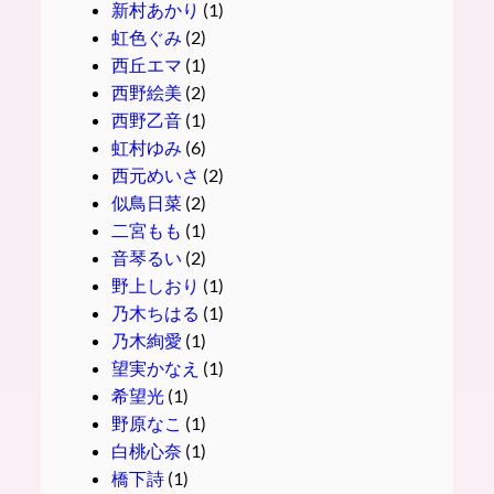
新村あかり
(1)
虹色ぐみ
(2)
西丘エマ
(1)
西野絵美
(2)
西野乙音
(1)
虹村ゆみ
(6)
西元めいさ
(2)
似鳥日菜
(2)
二宮もも
(1)
音琴るい
(2)
野上しおり
(1)
乃木ちはる
(1)
乃木絢愛
(1)
望実かなえ
(1)
希望光
(1)
野原なこ
(1)
白桃心奈
(1)
橋下詩
(1)