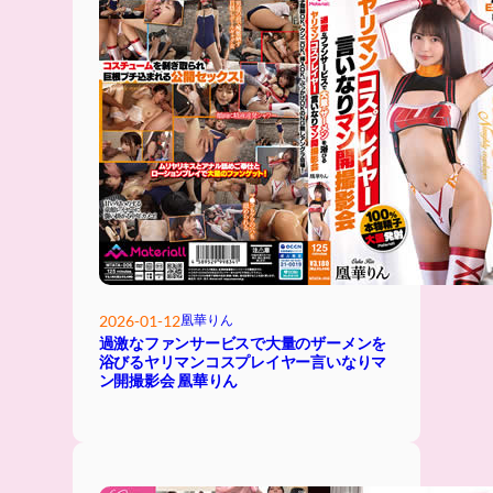
2026-01-12
凰華りん
過激なファンサービスで大量のザーメンを
浴びるヤリマンコスプレイヤー言いなりマ
ン開撮影会 凰華りん