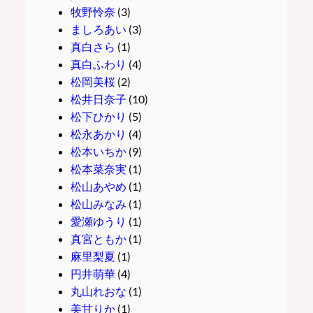
牧野怜奈
(3)
ましろあい
(3)
真白さら
(1)
真白ふわり
(4)
松岡美桜
(2)
松井日奈子
(10)
松下ひかり
(5)
松永あかり
(4)
松本いちか
(9)
松本菜奈実
(1)
松山あやめ
(1)
松山みなみ
(1)
愛瀬ゆうり
(1)
真宮ともか
(1)
麻里梨夏
(1)
円井萌華
(4)
丸山れおな
(1)
美甘りか
(1)