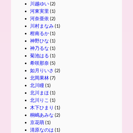
川越ゆい
(2)
河東実里
(1)
河奈亜依
(2)
川村まなみ
(1)
柑南るか
(1)
神野ひな
(1)
神乃るな
(1)
菊池はる
(1)
希咲那奈
(5)
如月りいさ
(2)
北岡果林
(7)
北川瞳
(1)
北川まほ
(1)
北川りこ
(1)
木下ひまり
(1)
桐嶋あみな
(2)
京花萌
(1)
清原なのは
(1)