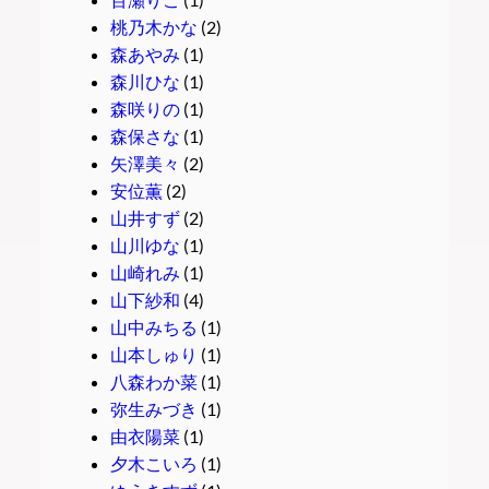
桃乃木かな
(2)
森あやみ
(1)
森川ひな
(1)
森咲りの
(1)
森保さな
(1)
矢澤美々
(2)
安位薫
(2)
山井すず
(2)
山川ゆな
(1)
山崎れみ
(1)
山下紗和
(4)
山中みちる
(1)
山本しゅり
(1)
八森わか菜
(1)
弥生みづき
(1)
由衣陽菜
(1)
夕木こいろ
(1)