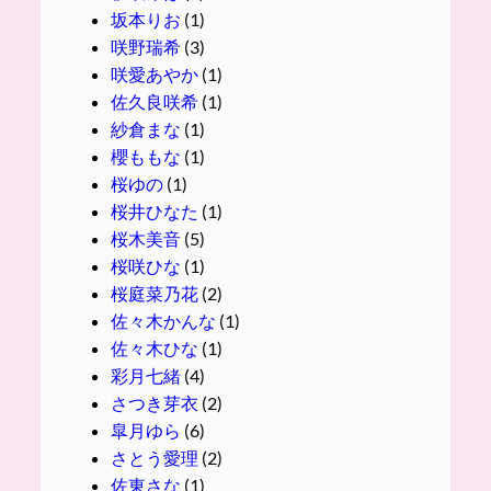
坂本りお
(1)
咲野瑞希
(3)
咲愛あやか
(1)
佐久良咲希
(1)
紗倉まな
(1)
櫻ももな
(1)
桜ゆの
(1)
桜井ひなた
(1)
桜木美音
(5)
桜咲ひな
(1)
桜庭菜乃花
(2)
佐々木かんな
(1)
佐々木ひな
(1)
彩月七緒
(4)
さつき芽衣
(2)
皐月ゆら
(6)
さとう愛理
(2)
佐東さな
(1)