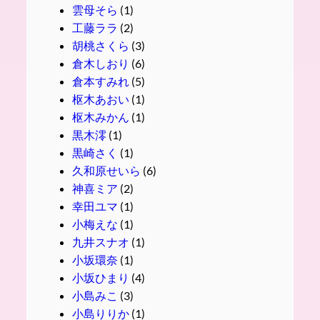
雲母そら
(1)
工藤ララ
(2)
胡桃さくら
(3)
倉木しおり
(6)
倉本すみれ
(5)
枢木あおい
(1)
枢木みかん
(1)
黒木澪
(1)
黒崎さく
(1)
久和原せいら
(6)
神喜ミア
(2)
幸田ユマ
(1)
小梅えな
(1)
九井スナオ
(1)
小坂環奈
(1)
小坂ひまり
(4)
小島みこ
(3)
小島りりか
(1)