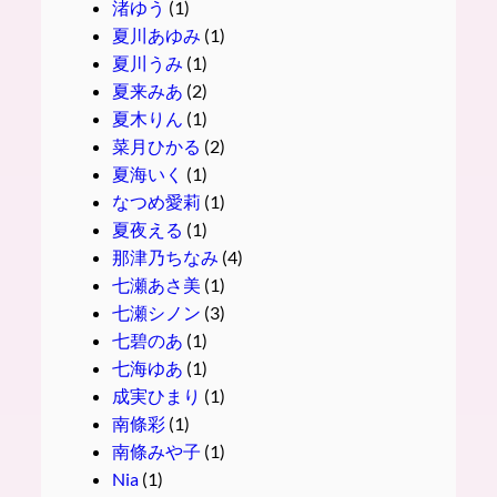
渚ゆう
(1)
夏川あゆみ
(1)
夏川うみ
(1)
夏来みあ
(2)
夏木りん
(1)
菜月ひかる
(2)
夏海いく
(1)
なつめ愛莉
(1)
夏夜える
(1)
那津乃ちなみ
(4)
七瀬あさ美
(1)
七瀬シノン
(3)
七碧のあ
(1)
七海ゆあ
(1)
成実ひまり
(1)
南條彩
(1)
南條みや子
(1)
Nia
(1)