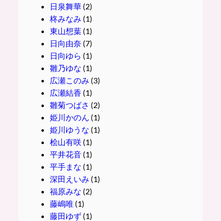
日泉舞華
(2)
柊みなみ
(1)
東山想葉
(1)
日向由奈
(7)
日向ゆら
(1)
雛乃ゆな
(1)
広瀬このみ
(3)
広瀬結香
(1)
雛菊つばさ
(2)
姫川かのん
(1)
姫川ゆうな
(1)
桧山有咲
(1)
平井花音
(1)
平手まな
(1)
深田えいみ
(1)
福原みな
(2)
藤嶋唯
(1)
藤田ゆず
(1)