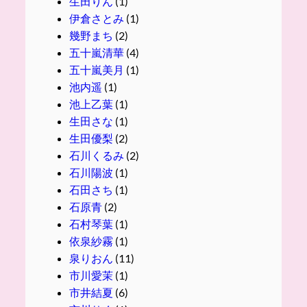
生田りん
(1)
伊倉さとみ
(1)
幾野まち
(2)
五十嵐清華
(4)
五十嵐美月
(1)
池内遥
(1)
池上乙葉
(1)
生田さな
(1)
生田優梨
(2)
石川くるみ
(2)
石川陽波
(1)
石田さち
(1)
石原青
(2)
石村琴葉
(1)
依泉紗霧
(1)
泉りおん
(11)
市川愛茉
(1)
市井結夏
(6)