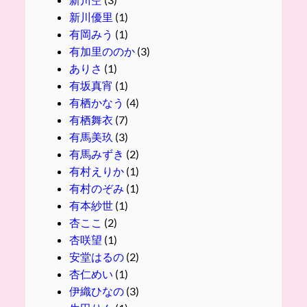
新川優里
(1)
有岡みう
(1)
有加里ののか
(3)
ありさ
(1)
有坂真宵
(1)
有栖かなう
(4)
有栖舞衣
(7)
有馬美玖
(3)
有馬みずき
(2)
有村えりか
(1)
有村のぞみ
(1)
有本紗世
(1)
杏ここ
(2)
杏咲望
(1)
安堂はるの
(2)
杏仁めい
(1)
伊織ひなの
(3)