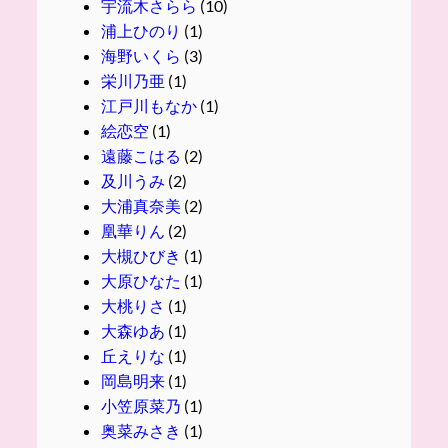
宇流木さらら
(10)
浦上ひのり
(1)
海野いくら
(3)
栄川乃亜
(1)
江戸川もなか
(1)
絵恋空
(1)
遠藤こはる
(2)
及川うみ
(2)
大浦真奈美
(2)
凰華りん
(2)
大槻ひびき
(1)
大原ひなた
(1)
大桃りさ
(1)
大森ゆあ
(1)
丘えりな
(1)
岡島明来
(1)
小笠原菜乃
(1)
奥菜みさき
(1)