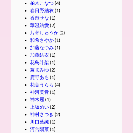
柏木こなつ
(4)
春日野結衣
(1)
香澄せな
(1)
華澄結愛
(2)
片寄しゅうか
(2)
和希さやか
(1)
加藤なつみ
(1)
加藤結衣
(1)
花鳥斗架
(1)
兼咲みゆ
(2)
鹿野あも
(1)
花音うらら
(4)
神河美音
(1)
神木麗
(1)
上坂めい
(2)
神村さつき
(2)
川口葉純
(1)
河合陽菜
(1)