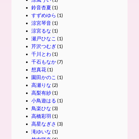
鈴音杏夏
(1)
すずめゆら
(1)
涼宮琴音
(1)
涼宮るな
(1)
瀬戸ひなこ
(1)
芹沢つむぎ
(1)
千川とわ
(1)
千石もなか
(7)
想真花
(1)
園田かのこ
(1)
高瀬りな
(2)
高梨有紗
(1)
小鳥遊はる
(1)
鳥楽ひな
(3)
高橋彩羽
(1)
高星なぎさ
(3)
滝ゆいな
(1)