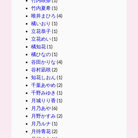
竹内咲奈
(1)
竹内夏希
(1)
唯井まひろ
(4)
橘いおり
(1)
立花恭子
(1)
立花めい
(1)
橘知花
(1)
橘ひなの
(1)
谷田かりな
(4)
谷村凪咲
(2)
知花しおん
(1)
千葉あやめ
(2)
千野みゆき
(1)
月城りり香
(1)
月乃あや
(6)
月野かすみ
(2)
月乃ルナ
(1)
月待青花
(2)