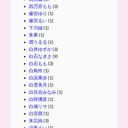
四乃宮もも
(3)
篠宮ゆり
(1)
篠宮るい
(1)
下川紬
(1)
朱果
(1)
潤うるる
(1)
白井ゆずか
(3)
白石なぎさ
(9)
白石もも
(3)
白鳥怜
(1)
白浜果歩
(1)
白雪美月
(1)
白百合みなみ
(1)
白咲璃音
(1)
白城リサ
(1)
白宮萌
(1)
末広純
(3)
涼風うい
(1)