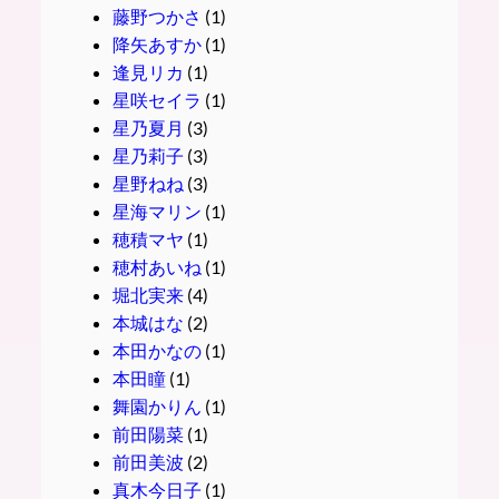
藤野つかさ
(1)
降矢あすか
(1)
逢見リカ
(1)
星咲セイラ
(1)
星乃夏月
(3)
星乃莉子
(3)
星野ねね
(3)
星海マリン
(1)
穂積マヤ
(1)
穂村あいね
(1)
堀北実来
(4)
本城はな
(2)
本田かなの
(1)
本田瞳
(1)
舞園かりん
(1)
前田陽菜
(1)
前田美波
(2)
真木今日子
(1)