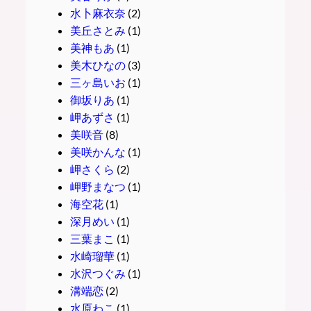
水卜麻衣奈
(2)
美丘さとみ
(1)
美神もあ
(1)
美木ひなの
(3)
三ヶ島いお
(1)
御坂りあ
(1)
岬あずさ
(1)
美咲音
(8)
美咲かんな
(1)
岬さくら
(2)
岬野まなつ
(1)
海空花
(1)
深月めい
(1)
三葉まこ
(1)
水崎瑠華
(1)
水沢つぐみ
(1)
溝端恋
(2)
水原わこ
(1)