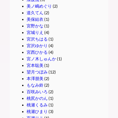
美ノ嶋めぐり
(2)
道久てん
(2)
美保結衣
(1)
宮野かな
(1)
宮城りえ
(4)
宮沢ちはる
(1)
宮沢ゆかり
(4)
宮西ひかる
(4)
宮ノ木しゅんか
(1)
宮本聡美
(1)
望月つぼみ
(12)
本澤朋美
(2)
もなみ鈴
(2)
百咲みいろ
(2)
桃尻かのん
(1)
桃瀬くるみ
(1)
桃瀬ひまり
(3)
百瀬りこ
(1)