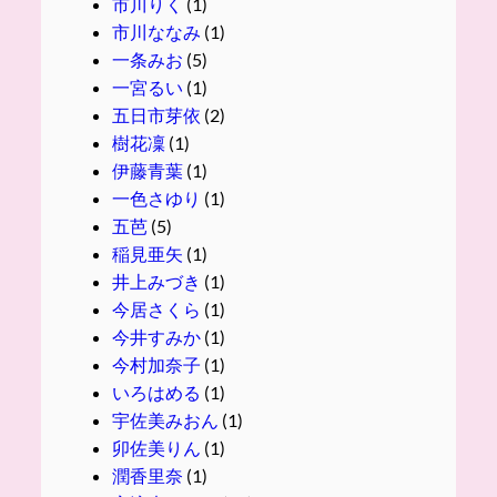
市川りく
(1)
市川ななみ
(1)
一条みお
(5)
一宮るい
(1)
五日市芽依
(2)
樹花凜
(1)
伊藤青葉
(1)
一色さゆり
(1)
五芭
(5)
稲見亜矢
(1)
井上みづき
(1)
今居さくら
(1)
今井すみか
(1)
今村加奈子
(1)
いろはめる
(1)
宇佐美みおん
(1)
卯佐美りん
(1)
潤香里奈
(1)