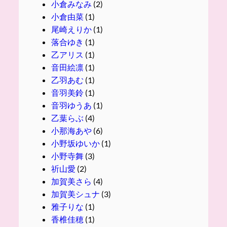
小倉みなみ
(2)
小倉由菜
(1)
尾崎えりか
(1)
落合ゆき
(1)
乙アリス
(1)
音田絵凛
(1)
乙羽あむ
(1)
音羽美鈴
(1)
音羽ゆうあ
(1)
乙葉らぶ
(4)
小那海あや
(6)
小野坂ゆいか
(1)
小野寺舞
(3)
祈山愛
(2)
加賀美さら
(4)
加賀美シュナ
(3)
雅子りな
(1)
香椎佳穂
(1)