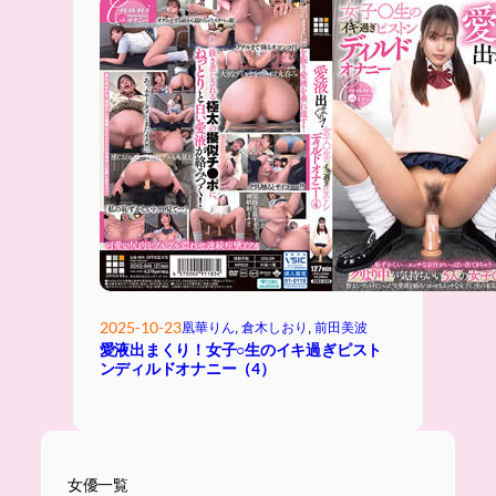
2025-10-23
凰華りん
, 
倉木しおり
, 
前田美波
愛液出まくり！女子○生のイキ過ぎピスト
ンディルドオナニー（4）
女優一覧