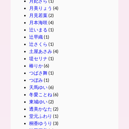
月妃さら
(1)
月美りょう
(4)
月見若葉
(2)
月本海咲
(4)
辻いまる
(1)
辻早織
(1)
辻さくら
(1)
土屋あさみ
(4)
堤セリナ
(1)
椿りか
(6)
つばさ舞
(1)
つぼみ
(1)
天馬ゆい
(6)
冬愛ことね
(6)
東城ゆい
(2)
透美かなた
(2)
堂元ふわり
(1)
桐香ゆうり
(3)