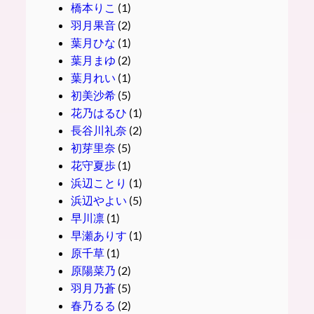
橋本りこ
(1)
羽月果音
(2)
葉月ひな
(1)
葉月まゆ
(2)
葉月れい
(1)
初美沙希
(5)
花乃はるひ
(1)
長谷川礼奈
(2)
初芽里奈
(5)
花守夏歩
(1)
浜辺ことり
(1)
浜辺やよい
(5)
早川凛
(1)
早瀬ありす
(1)
原千草
(1)
原陽菜乃
(2)
羽月乃蒼
(5)
春乃るる
(2)