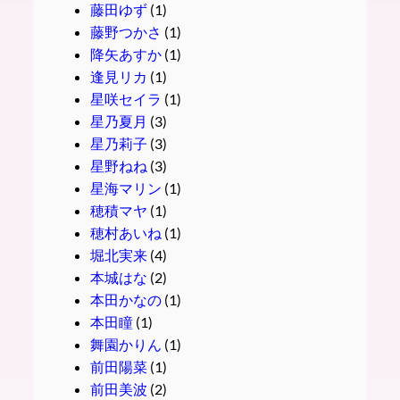
藤田ゆず
(1)
藤野つかさ
(1)
降矢あすか
(1)
逢見リカ
(1)
星咲セイラ
(1)
星乃夏月
(3)
星乃莉子
(3)
星野ねね
(3)
星海マリン
(1)
穂積マヤ
(1)
穂村あいね
(1)
堀北実来
(4)
本城はな
(2)
本田かなの
(1)
本田瞳
(1)
舞園かりん
(1)
前田陽菜
(1)
前田美波
(2)