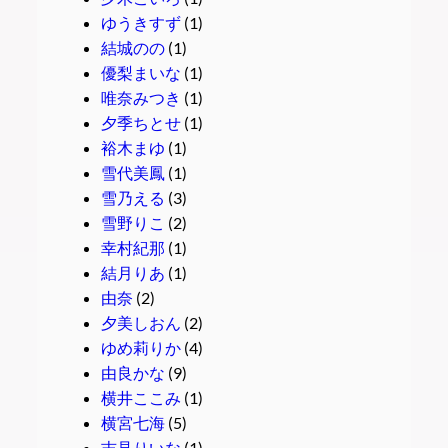
ゆうきすず
(1)
結城のの
(1)
優梨まいな
(1)
唯奈みつき
(1)
夕季ちとせ
(1)
裕木まゆ
(1)
雪代美鳳
(1)
雪乃える
(3)
雪野りこ
(2)
幸村紀那
(1)
結月りあ
(1)
由奈
(2)
夕美しおん
(2)
ゆめ莉りか
(4)
由良かな
(9)
横井ここみ
(1)
横宮七海
(5)
吉見りいな
(1)