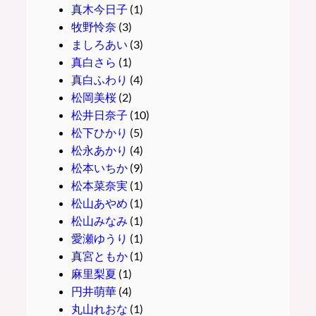
真木今日子
(1)
牧野怜奈
(3)
ましろあい
(3)
真白さら
(1)
真白ふわり
(4)
松岡美桜
(2)
松井日奈子
(10)
松下ひかり
(5)
松永あかり
(4)
松本いちか
(9)
松本菜奈実
(1)
松山あやめ
(1)
松山みなみ
(1)
愛瀬ゆうり
(1)
真宮ともか
(1)
麻里梨夏
(1)
円井萌華
(4)
丸山れおな
(1)