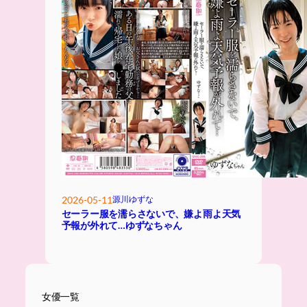
2026-05-11
源川ゆずな
セーラー服を濡らさないで、嫌よ雨よ天気
予報が外れて…ゆずなちゃん
女優一覧