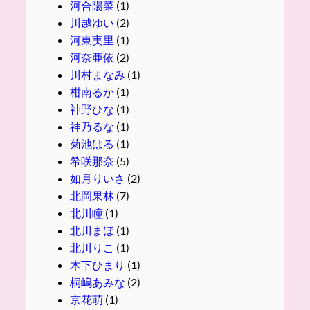
河合陽菜
(1)
川越ゆい
(2)
河東実里
(1)
河奈亜依
(2)
川村まなみ
(1)
柑南るか
(1)
神野ひな
(1)
神乃るな
(1)
菊池はる
(1)
希咲那奈
(5)
如月りいさ
(2)
北岡果林
(7)
北川瞳
(1)
北川まほ
(1)
北川りこ
(1)
木下ひまり
(1)
桐嶋あみな
(2)
京花萌
(1)