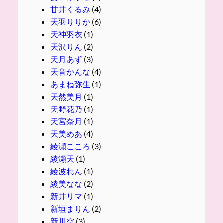
甘井くるみ
(4)
天羽りりか
(6)
天神羽衣
(1)
天沢りん
(2)
天月あず
(3)
天音かんな
(4)
あまね弥生
(1)
天然美月
(1)
天野花乃
(1)
天宮奈月
(1)
天美めあ
(4)
綾瀬こころ
(3)
綾瀬天
(1)
綾波れん
(1)
綾美なな
(2)
新井リマ
(1)
新垣まりん
(2)
新川空
(3)