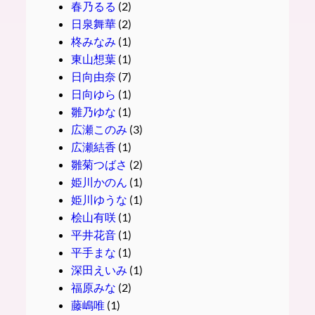
春乃るる
(2)
日泉舞華
(2)
柊みなみ
(1)
東山想葉
(1)
日向由奈
(7)
日向ゆら
(1)
雛乃ゆな
(1)
広瀬このみ
(3)
広瀬結香
(1)
雛菊つばさ
(2)
姫川かのん
(1)
姫川ゆうな
(1)
桧山有咲
(1)
平井花音
(1)
平手まな
(1)
深田えいみ
(1)
福原みな
(2)
藤嶋唯
(1)