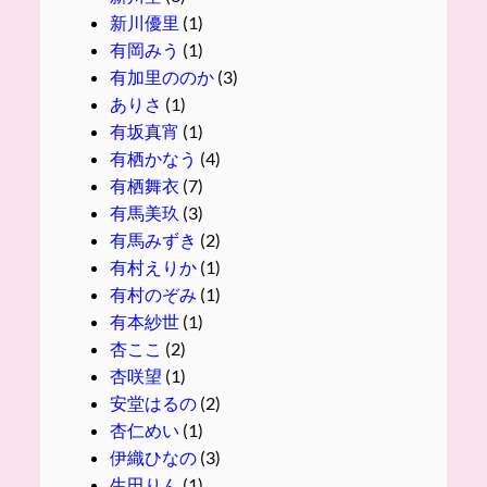
新川優里
(1)
有岡みう
(1)
有加里ののか
(3)
ありさ
(1)
有坂真宵
(1)
有栖かなう
(4)
有栖舞衣
(7)
有馬美玖
(3)
有馬みずき
(2)
有村えりか
(1)
有村のぞみ
(1)
有本紗世
(1)
杏ここ
(2)
杏咲望
(1)
安堂はるの
(2)
杏仁めい
(1)
伊織ひなの
(3)
生田りん
(1)