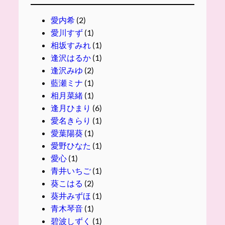
愛内希
(2)
愛川すず
(1)
相坂すみれ
(1)
逢沢はるか
(1)
逢沢みゆ
(2)
藍瀬ミナ
(1)
相月菜緒
(1)
逢月ひまり
(6)
愛名きらり
(1)
愛葉陽葵
(1)
愛野ひなた
(1)
愛心
(1)
青井いちご
(1)
葵こはる
(2)
葵井みずほ
(1)
青木琴音
(1)
碧波しずく
(1)