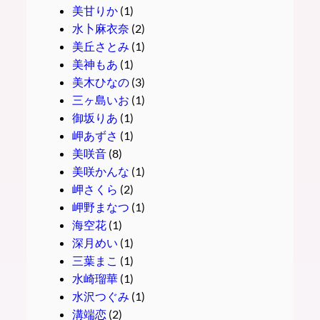
美甘りか
(1)
水卜麻衣奈
(2)
美丘さとみ
(1)
美神もあ
(1)
美木ひなの
(3)
三ヶ島いお
(1)
御坂りあ
(1)
岬あずさ
(1)
美咲音
(8)
美咲かんな
(1)
岬さくら
(2)
岬野まなつ
(1)
海空花
(1)
深月めい
(1)
三葉まこ
(1)
水崎瑠華
(1)
水沢つぐみ
(1)
溝端恋
(2)