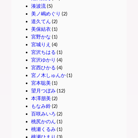
湊波流
(5)
美ノ嶋めぐり
(2)
道久てん
(2)
美保結衣
(1)
宮野かな
(1)
宮城りえ
(4)
宮沢ちはる
(1)
宮沢ゆかり
(4)
宮西ひかる
(4)
宮ノ木しゅんか
(1)
宮本聡美
(1)
望月つぼみ
(12)
本澤朋美
(2)
もなみ鈴
(2)
百咲みいろ
(2)
桃尻かのん
(1)
桃瀬くるみ
(1)
桃瀬ひまり
(3)