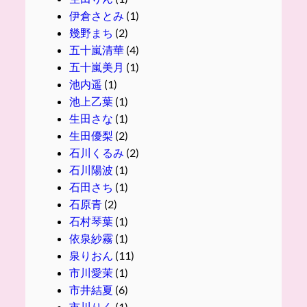
伊倉さとみ
(1)
幾野まち
(2)
五十嵐清華
(4)
五十嵐美月
(1)
池内遥
(1)
池上乙葉
(1)
生田さな
(1)
生田優梨
(2)
石川くるみ
(2)
石川陽波
(1)
石田さち
(1)
石原青
(2)
石村琴葉
(1)
依泉紗霧
(1)
泉りおん
(11)
市川愛茉
(1)
市井結夏
(6)
市川りく
(1)