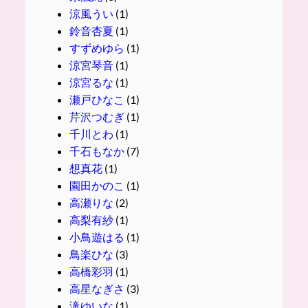
涼風うい
(1)
鈴音杏夏
(1)
すずめゆら
(1)
涼宮琴音
(1)
涼宮るな
(1)
瀬戸ひなこ
(1)
芹沢つむぎ
(1)
千川とわ
(1)
千石もなか
(7)
想真花
(1)
園田かのこ
(1)
高瀬りな
(2)
高梨有紗
(1)
小鳥遊はる
(1)
鳥楽ひな
(3)
高橋彩羽
(1)
高星なぎさ
(3)
滝ゆいな
(1)