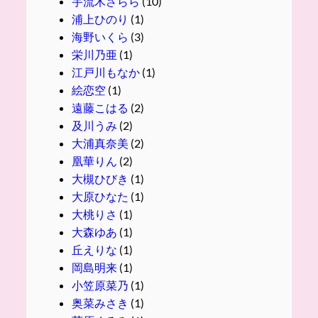
宇流木さらら
(10)
浦上ひのり
(1)
海野いくら
(3)
栄川乃亜
(1)
江戸川もなか
(1)
絵恋空
(1)
遠藤こはる
(2)
及川うみ
(2)
大浦真奈美
(2)
凰華りん
(2)
大槻ひびき
(1)
大原ひなた
(1)
大桃りさ
(1)
大森ゆあ
(1)
丘えりな
(1)
岡島明来
(1)
小笠原菜乃
(1)
奥菜みさき
(1)