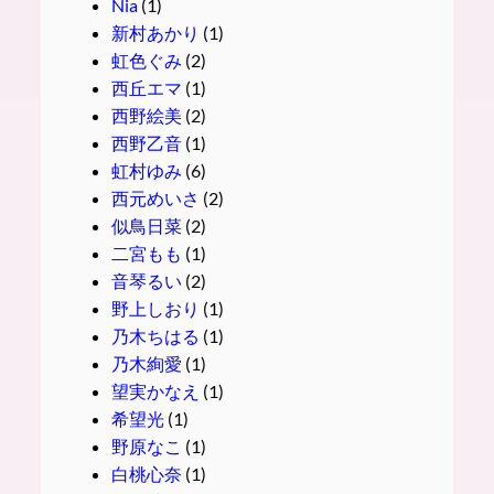
Nia
(1)
新村あかり
(1)
虹色ぐみ
(2)
西丘エマ
(1)
西野絵美
(2)
西野乙音
(1)
虹村ゆみ
(6)
西元めいさ
(2)
似鳥日菜
(2)
二宮もも
(1)
音琴るい
(2)
野上しおり
(1)
乃木ちはる
(1)
乃木絢愛
(1)
望実かなえ
(1)
希望光
(1)
野原なこ
(1)
白桃心奈
(1)