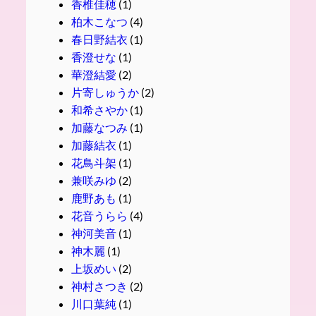
香椎佳穂
(1)
柏木こなつ
(4)
春日野結衣
(1)
香澄せな
(1)
華澄結愛
(2)
片寄しゅうか
(2)
和希さやか
(1)
加藤なつみ
(1)
加藤結衣
(1)
花鳥斗架
(1)
兼咲みゆ
(2)
鹿野あも
(1)
花音うらら
(4)
神河美音
(1)
神木麗
(1)
上坂めい
(2)
神村さつき
(2)
川口葉純
(1)