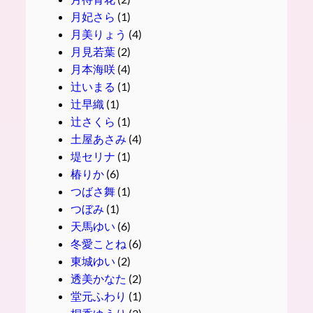
月妃さら
(1)
月美りょう
(4)
月見若葉
(2)
月本海咲
(4)
辻いまる
(1)
辻早織
(1)
辻さくら
(1)
土屋あさみ
(4)
堤セリナ
(1)
椿りか
(6)
つばさ舞
(1)
つぼみ
(1)
天馬ゆい
(6)
冬愛ことね
(6)
東城ゆい
(2)
透美かなた
(2)
堂元ふわり
(1)