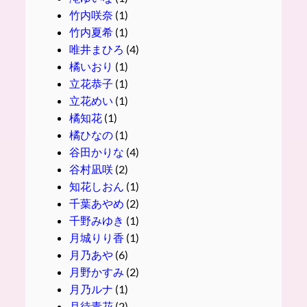
竹内咲奈
(1)
竹内夏希
(1)
唯井まひろ
(4)
橘いおり
(1)
立花恭子
(1)
立花めい
(1)
橘知花
(1)
橘ひなの
(1)
谷田かりな
(4)
谷村凪咲
(2)
知花しおん
(1)
千葉あやめ
(2)
千野みゆき
(1)
月城りり香
(1)
月乃あや
(6)
月野かすみ
(2)
月乃ルナ
(1)
月待青花
(2)