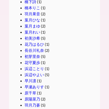
橋下詩
(1)
橋本りこ
(1)
羽月果音
(2)
葉月ひな
(1)
葉月まゆ
(2)
葉月れい
(1)
初美沙希
(5)
花乃はるひ
(1)
長谷川礼奈
(2)
初芽里奈
(5)
花守夏歩
(1)
浜辺ことり
(1)
浜辺やよい
(5)
早川凛
(1)
早瀬ありす
(1)
原千草
(1)
原陽菜乃
(2)
羽月乃蒼
(5)