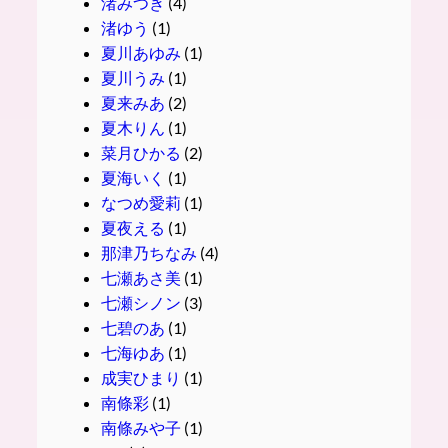
渚みつき
(4)
渚ゆう
(1)
夏川あゆみ
(1)
夏川うみ
(1)
夏来みあ
(2)
夏木りん
(1)
菜月ひかる
(2)
夏海いく
(1)
なつめ愛莉
(1)
夏夜える
(1)
那津乃ちなみ
(4)
七瀬あさ美
(1)
七瀬シノン
(3)
七碧のあ
(1)
七海ゆあ
(1)
成実ひまり
(1)
南條彩
(1)
南條みや子
(1)