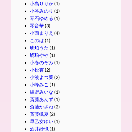
小島りりか
(1)
小谷みのり
(1)
琴石ゆめる
(1)
琴音華
(3)
小西まりえ
(4)
このは
(1)
琥珀うた
(1)
琥珀やや
(1)
小春のぞみ
(1)
小松杏
(2)
小湊よつ葉
(2)
小峰みこ
(1)
紺野みいな
(1)
斎藤あんず
(1)
斎藤かさね
(2)
斉藤帆夏
(2)
早乙女ゆい
(1)
酒井紗也
(1)