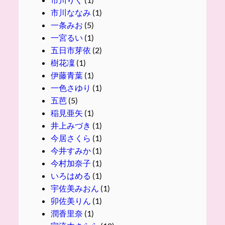
市川ななみ
(1)
一条みお
(5)
一宮るい
(1)
五日市芽依
(2)
樹花凜
(1)
伊藤青葉
(1)
一色さゆり
(1)
五芭
(5)
稲見亜矢
(1)
井上みづき
(1)
今居さくら
(1)
今井すみか
(1)
今村加奈子
(1)
いろはめる
(1)
宇佐美みおん
(1)
卯佐美りん
(1)
潤香里奈
(1)