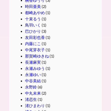
桐香ゆうり
(3)
時田亜美
(2)
都崎あやめ
(1)
十束るう
(1)
鳥羽いく
(1)
巴ひかり
(3)
友田彩也香
(1)
内藤にこ
(1)
中尾芽衣子
(1)
那賀崎ゆきね
(1)
長瀬麻実
(1)
永瀬みゆう
(1)
永瀬ゆい
(1)
中谷美結
(1)
永野鈴
(6)
中丸未来
(2)
渚恋生
(1)
渚ひまわり
(1)