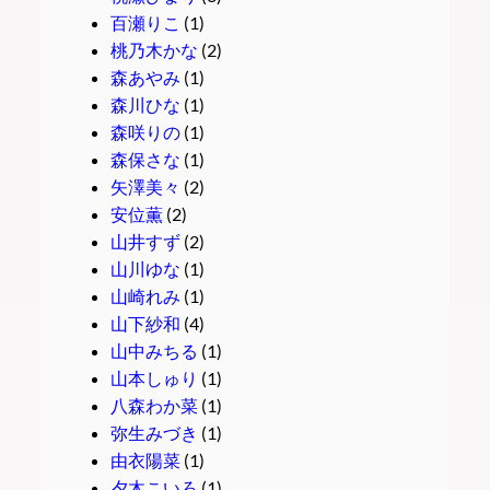
百瀬りこ
(1)
桃乃木かな
(2)
森あやみ
(1)
森川ひな
(1)
森咲りの
(1)
森保さな
(1)
矢澤美々
(2)
安位薫
(2)
山井すず
(2)
山川ゆな
(1)
山崎れみ
(1)
山下紗和
(4)
山中みちる
(1)
山本しゅり
(1)
八森わか菜
(1)
弥生みづき
(1)
由衣陽菜
(1)
夕木こいろ
(1)