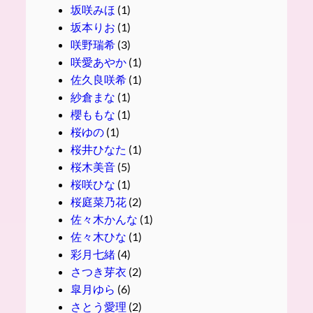
坂咲みほ
(1)
坂本りお
(1)
咲野瑞希
(3)
咲愛あやか
(1)
佐久良咲希
(1)
紗倉まな
(1)
櫻ももな
(1)
桜ゆの
(1)
桜井ひなた
(1)
桜木美音
(5)
桜咲ひな
(1)
桜庭菜乃花
(2)
佐々木かんな
(1)
佐々木ひな
(1)
彩月七緒
(4)
さつき芽衣
(2)
皐月ゆら
(6)
さとう愛理
(2)