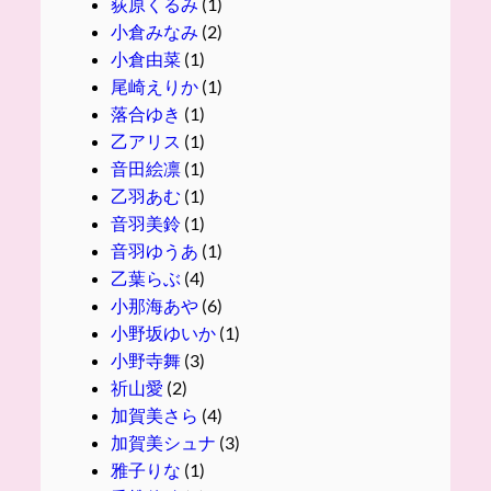
荻原くるみ
(1)
小倉みなみ
(2)
小倉由菜
(1)
尾崎えりか
(1)
落合ゆき
(1)
乙アリス
(1)
音田絵凛
(1)
乙羽あむ
(1)
音羽美鈴
(1)
音羽ゆうあ
(1)
乙葉らぶ
(4)
小那海あや
(6)
小野坂ゆいか
(1)
小野寺舞
(3)
祈山愛
(2)
加賀美さら
(4)
加賀美シュナ
(3)
雅子りな
(1)