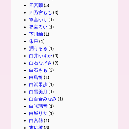
四宮繭
(5)
四乃宮もも
(3)
篠宮ゆり
(1)
篠宮るい
(1)
下川紬
(1)
朱果
(1)
潤うるる
(1)
白井ゆずか
(3)
白石なぎさ
(9)
白石もも
(3)
白鳥怜
(1)
白浜果歩
(1)
白雪美月
(1)
白百合みなみ
(1)
白咲璃音
(1)
白城リサ
(1)
白宮萌
(1)
末広純
(3)