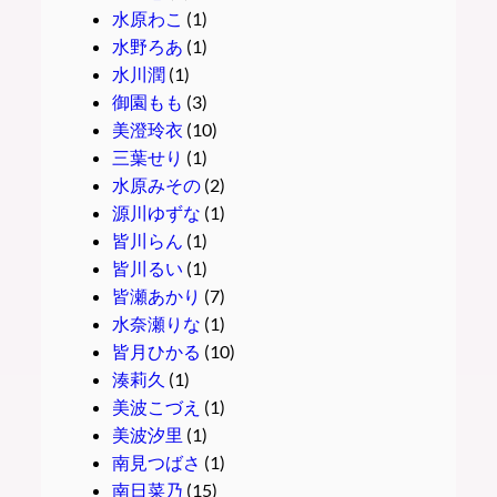
水原わこ
(1)
水野ろあ
(1)
水川潤
(1)
御園もも
(3)
美澄玲衣
(10)
三葉せり
(1)
水原みその
(2)
源川ゆずな
(1)
皆川らん
(1)
皆川るい
(1)
皆瀬あかり
(7)
水奈瀬りな
(1)
皆月ひかる
(10)
湊莉久
(1)
美波こづえ
(1)
美波汐里
(1)
南見つばさ
(1)
南日菜乃
(15)