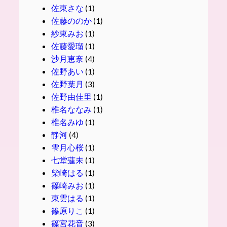
佐東さな
(1)
佐藤ののか
(1)
紗東みお
(1)
佐藤愛瑠
(1)
沙月恵奈
(4)
佐野あい
(1)
佐野葉月
(3)
佐野由佳里
(1)
椎名ななみ
(1)
椎名みゆ
(1)
静河
(4)
雫月心桜
(1)
七堂蓮未
(1)
柴崎はる
(1)
篠崎みお
(1)
東雲はる
(1)
篠原りこ
(1)
篠宮花音
(3)