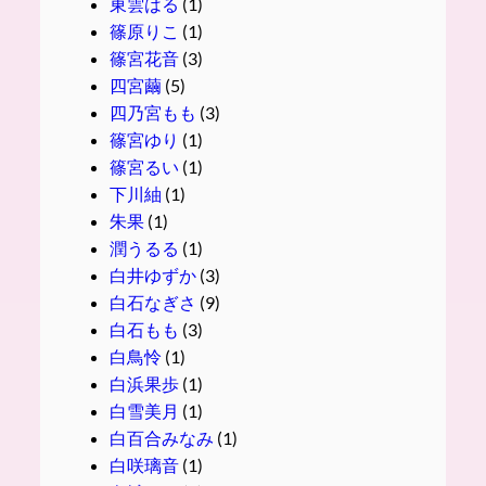
東雲はる
(1)
篠原りこ
(1)
篠宮花音
(3)
四宮繭
(5)
四乃宮もも
(3)
篠宮ゆり
(1)
篠宮るい
(1)
下川紬
(1)
朱果
(1)
潤うるる
(1)
白井ゆずか
(3)
白石なぎさ
(9)
白石もも
(3)
白鳥怜
(1)
白浜果歩
(1)
白雪美月
(1)
白百合みなみ
(1)
白咲璃音
(1)