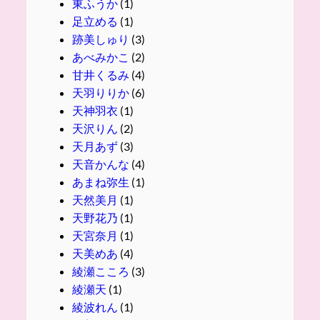
東ふうか
(1)
足立める
(1)
跡美しゅり
(3)
あべみかこ
(2)
甘井くるみ
(4)
天羽りりか
(6)
天神羽衣
(1)
天沢りん
(2)
天月あず
(3)
天音かんな
(4)
あまね弥生
(1)
天然美月
(1)
天野花乃
(1)
天宮奈月
(1)
天美めあ
(4)
綾瀬こころ
(3)
綾瀬天
(1)
綾波れん
(1)