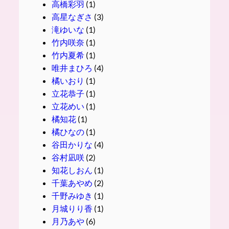
高橋彩羽
(1)
高星なぎさ
(3)
滝ゆいな
(1)
竹内咲奈
(1)
竹内夏希
(1)
唯井まひろ
(4)
橘いおり
(1)
立花恭子
(1)
立花めい
(1)
橘知花
(1)
橘ひなの
(1)
谷田かりな
(4)
谷村凪咲
(2)
知花しおん
(1)
千葉あやめ
(2)
千野みゆき
(1)
月城りり香
(1)
月乃あや
(6)