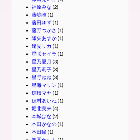
福原みな
(2)
藤嶋唯
(1)
藤田ゆず
(1)
藤野つかさ
(1)
降矢あすか
(1)
逢見リカ
(1)
星咲セイラ
(1)
星乃夏月
(3)
星乃莉子
(3)
星野ねね
(3)
星海マリン
(1)
穂積マヤ
(1)
穂村あいね
(1)
堀北実来
(4)
本城はな
(2)
本田かなの
(1)
本田瞳
(1)
舞園かりん
(1)