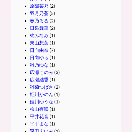
原陽菜乃
(2)
羽月乃蒼
(5)
春乃るる
(2)
日泉舞華
(2)
柊みなみ
(1)
東山想葉
(1)
日向由奈
(7)
日向ゆら
(1)
雛乃ゆな
(1)
広瀬このみ
(3)
広瀬結香
(1)
雛菊つばさ
(2)
姫川かのん
(1)
姫川ゆうな
(1)
桧山有咲
(1)
平井花音
(1)
平手まな
(1)
深田えいみ
(1)