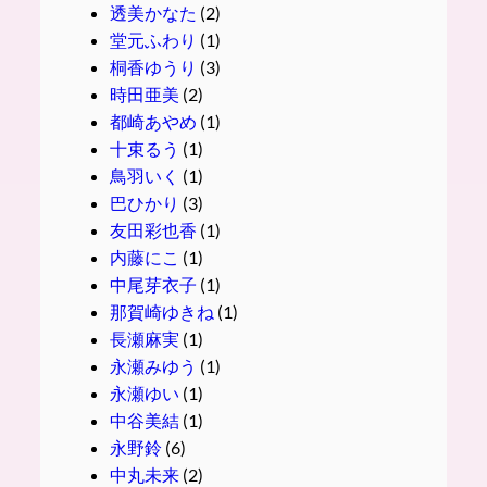
透美かなた
(2)
堂元ふわり
(1)
桐香ゆうり
(3)
時田亜美
(2)
都崎あやめ
(1)
十束るう
(1)
鳥羽いく
(1)
巴ひかり
(3)
友田彩也香
(1)
内藤にこ
(1)
中尾芽衣子
(1)
那賀崎ゆきね
(1)
長瀬麻実
(1)
永瀬みゆう
(1)
永瀬ゆい
(1)
中谷美結
(1)
永野鈴
(6)
中丸未来
(2)