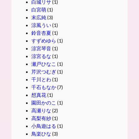
白城リサ
(1)
白宮萌
(1)
末広純
(3)
涼風うい
(1)
鈴音杏夏
(1)
すずめゆら
(1)
涼宮琴音
(1)
涼宮るな
(1)
瀬戸ひなこ
(1)
芹沢つむぎ
(1)
千川とわ
(1)
千石もなか
(7)
想真花
(1)
園田かのこ
(1)
高瀬りな
(2)
高梨有紗
(1)
小鳥遊はる
(1)
鳥楽ひな
(3)