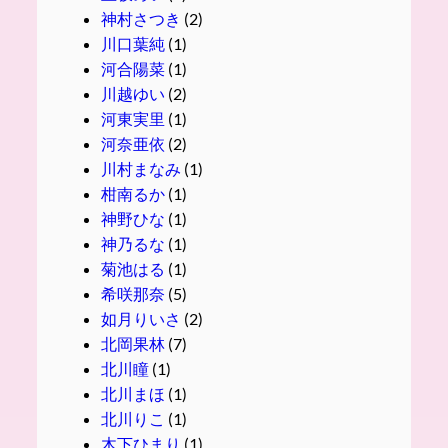
神村さつき
(2)
川口葉純
(1)
河合陽菜
(1)
川越ゆい
(2)
河東実里
(1)
河奈亜依
(2)
川村まなみ
(1)
柑南るか
(1)
神野ひな
(1)
神乃るな
(1)
菊池はる
(1)
希咲那奈
(5)
如月りいさ
(2)
北岡果林
(7)
北川瞳
(1)
北川まほ
(1)
北川りこ
(1)
木下ひまり
(1)