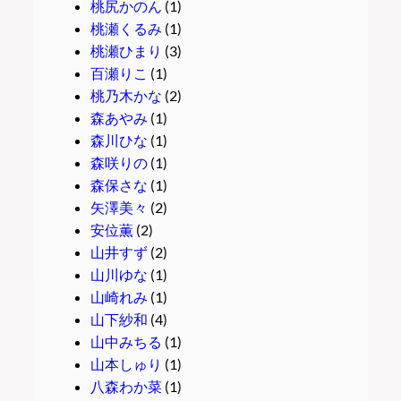
桃尻かのん
(1)
桃瀬くるみ
(1)
桃瀬ひまり
(3)
百瀬りこ
(1)
桃乃木かな
(2)
森あやみ
(1)
森川ひな
(1)
森咲りの
(1)
森保さな
(1)
矢澤美々
(2)
安位薫
(2)
山井すず
(2)
山川ゆな
(1)
山崎れみ
(1)
山下紗和
(4)
山中みちる
(1)
山本しゅり
(1)
八森わか菜
(1)