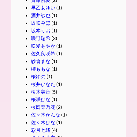
早乙女ゆい
(1)
酒井紗也
(1)
坂咲みほ
(1)
坂本りお
(1)
咲野瑞希
(3)
咲愛あやか
(1)
佐久良咲希
(1)
紗倉まな
(1)
櫻ももな
(1)
桜ゆの
(1)
桜井ひなた
(1)
桜木美音
(5)
桜咲ひな
(1)
桜庭菜乃花
(2)
佐々木かんな
(1)
佐々木ひな
(1)
彩月七緒
(4)