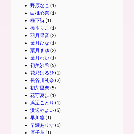
野原なこ
(1)
白桃心奈
(1)
橋下詩
(1)
橋本りこ
(1)
羽月果音
(2)
葉月ひな
(1)
葉月まゆ
(2)
葉月れい
(1)
初美沙希
(5)
花乃はるひ
(1)
長谷川礼奈
(2)
初芽里奈
(5)
花守夏歩
(1)
浜辺ことり
(1)
浜辺やよい
(5)
早川凛
(1)
早瀬ありす
(1)
原千草
(1)