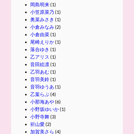
岡島明来
(1)
小笠原菜乃
(1)
奥菜みさき
(1)
小倉みなみ
(2)
小倉由菜
(1)
尾崎えりか
(1)
落合ゆき
(1)
乙アリス
(1)
音田絵凛
(1)
乙羽あむ
(1)
音羽美鈴
(1)
音羽ゆうあ
(1)
乙葉らぶ
(4)
小那海あや
(6)
小野坂ゆいか
(1)
小野寺舞
(3)
祈山愛
(2)
加賀美さら
(4)