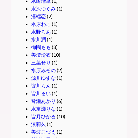
水崎瑠華
(1)
水沢つぐみ
(1)
溝端恋
(2)
水原わこ
(1)
水野ろあ
(1)
水川潤
(1)
御園もも
(3)
美澄玲衣
(10)
三葉せり
(1)
水原みその
(2)
源川ゆずな
(1)
皆川らん
(1)
皆川るい
(1)
皆瀬あかり
(6)
水奈瀬りな
(1)
皆月ひかる
(10)
湊莉久
(1)
美波こづえ
(1)