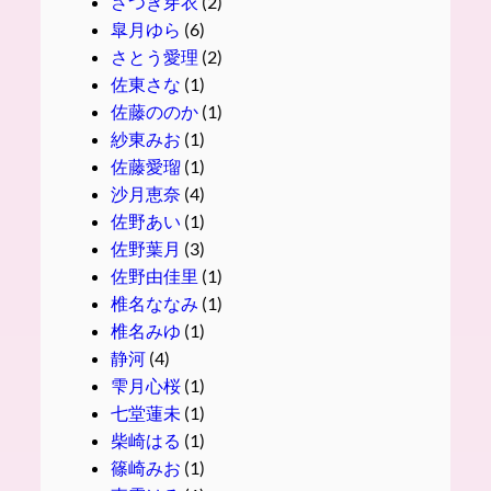
さつき芽衣
(2)
皐月ゆら
(6)
さとう愛理
(2)
佐東さな
(1)
佐藤ののか
(1)
紗東みお
(1)
佐藤愛瑠
(1)
沙月恵奈
(4)
佐野あい
(1)
佐野葉月
(3)
佐野由佳里
(1)
椎名ななみ
(1)
椎名みゆ
(1)
静河
(4)
雫月心桜
(1)
七堂蓮未
(1)
柴崎はる
(1)
篠崎みお
(1)