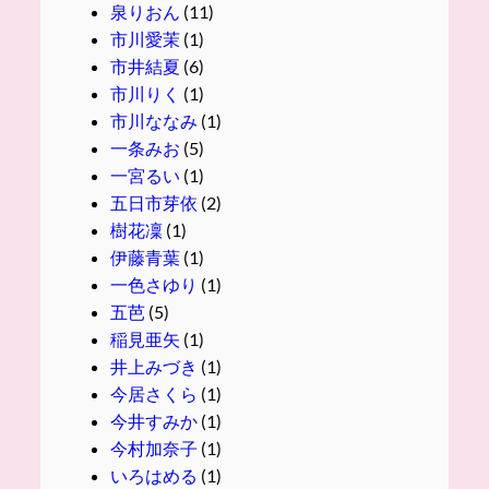
泉りおん
(11)
市川愛茉
(1)
市井結夏
(6)
市川りく
(1)
市川ななみ
(1)
一条みお
(5)
一宮るい
(1)
五日市芽依
(2)
樹花凜
(1)
伊藤青葉
(1)
一色さゆり
(1)
五芭
(5)
稲見亜矢
(1)
井上みづき
(1)
今居さくら
(1)
今井すみか
(1)
今村加奈子
(1)
いろはめる
(1)