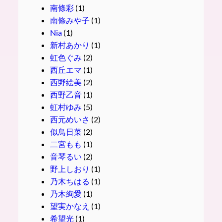
南條彩
(1)
南條みや子
(1)
Nia
(1)
新村あかり
(1)
虹色ぐみ
(2)
西丘エマ
(1)
西野絵美
(2)
西野乙音
(1)
虹村ゆみ
(5)
西元めいさ
(2)
似鳥日菜
(2)
二宮もも
(1)
音琴るい
(2)
野上しおり
(1)
乃木ちはる
(1)
乃木絢愛
(1)
望実かなえ
(1)
希望光
(1)