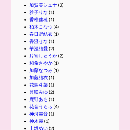
加賀美シュナ
(3)
雅子りな
(1)
香椎佳穂
(1)
柏木こなつ
(4)
春日野結衣
(1)
香澄せな
(1)
華澄結愛
(2)
片寄しゅうか
(2)
和希さやか
(1)
加藤なつみ
(1)
加藤結衣
(1)
花鳥斗架
(1)
兼咲みゆ
(2)
鹿野あも
(1)
花音うらら
(4)
神河美音
(1)
神木麗
(1)
上坂めい
(2)