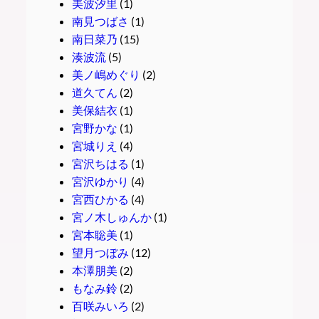
美波汐里
(1)
南見つばさ
(1)
南日菜乃
(15)
湊波流
(5)
美ノ嶋めぐり
(2)
道久てん
(2)
美保結衣
(1)
宮野かな
(1)
宮城りえ
(4)
宮沢ちはる
(1)
宮沢ゆかり
(4)
宮西ひかる
(4)
宮ノ木しゅんか
(1)
宮本聡美
(1)
望月つぼみ
(12)
本澤朋美
(2)
もなみ鈴
(2)
百咲みいろ
(2)