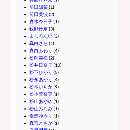
前田陽菜
(1)
前田美波
(2)
真木今日子
(1)
牧野怜奈
(3)
ましろあい
(3)
真白さら
(1)
真白ふわり
(4)
松岡美桜
(2)
松井日奈子
(10)
松下ひかり
(5)
松永あかり
(4)
松本いちか
(9)
松本菜奈実
(1)
松山あやめ
(1)
松山みなみ
(1)
愛瀬ゆうり
(1)
真宮ともか
(1)