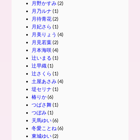
月野かすみ
(2)
月乃ルナ
(1)
月待青花
(2)
月妃さら
(1)
月美りょう
(4)
月見若葉
(2)
月本海咲
(4)
辻いまる
(1)
辻早織
(1)
辻さくら
(1)
土屋あさみ
(4)
堤セリナ
(1)
椿りか
(6)
つばさ舞
(1)
つぼみ
(1)
天馬ゆい
(6)
冬愛ことね
(6)
東城ゆい
(2)