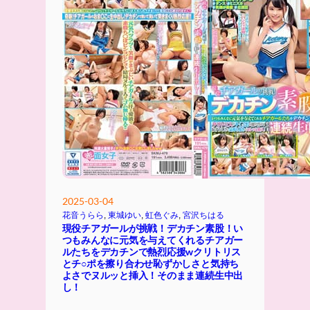
2025-03-04
花音うらら
, 
東城ゆい
, 
虹色ぐみ
, 
宮沢ちはる
現役チアガールが挑戦！デカチン素股！い
つもみんなに元気を与えてくれるチアガー
ルたちをデカチンで熱烈応援wクリトリス
とチ○ポを擦り合わせ恥ずかしさと気持ち
よさでヌルッと挿入！そのまま連続生中出
し！