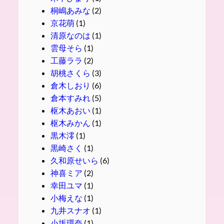
桐嶋あみな
(2)
京花萌
(1)
清原なのは
(1)
雲母そら
(1)
工藤ララ
(2)
胡桃さくら
(3)
倉木しおり
(6)
倉本すみれ
(5)
枢木あおい
(1)
枢木みかん
(1)
黒木澪
(1)
黒崎さく
(1)
久和原せいら
(6)
神喜ミア
(2)
幸田ユマ
(1)
小梅えな
(1)
九井スナオ
(1)
小坂環奈
(1)