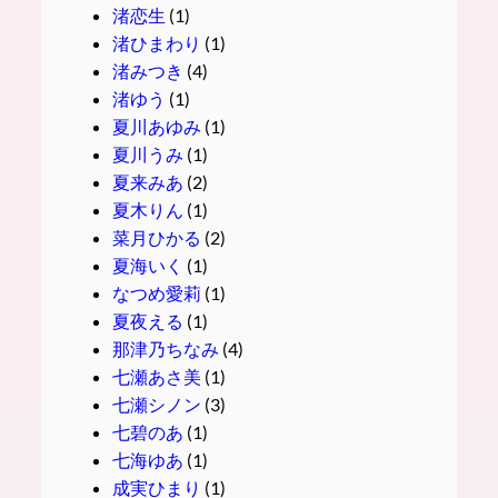
渚恋生
(1)
渚ひまわり
(1)
渚みつき
(4)
渚ゆう
(1)
夏川あゆみ
(1)
夏川うみ
(1)
夏来みあ
(2)
夏木りん
(1)
菜月ひかる
(2)
夏海いく
(1)
なつめ愛莉
(1)
夏夜える
(1)
那津乃ちなみ
(4)
七瀬あさ美
(1)
七瀬シノン
(3)
七碧のあ
(1)
七海ゆあ
(1)
成実ひまり
(1)