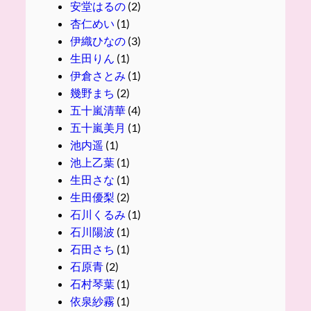
安堂はるの
(2)
杏仁めい
(1)
伊織ひなの
(3)
生田りん
(1)
伊倉さとみ
(1)
幾野まち
(2)
五十嵐清華
(4)
五十嵐美月
(1)
池内遥
(1)
池上乙葉
(1)
生田さな
(1)
生田優梨
(2)
石川くるみ
(1)
石川陽波
(1)
石田さち
(1)
石原青
(2)
石村琴葉
(1)
依泉紗霧
(1)