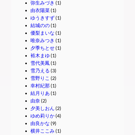
弥生みづき
(1)
由衣陽菜
(1)
ゆうきすず
(1)
結城のの
(1)
優梨まいな
(1)
唯奈みつき
(1)
夕季ちとせ
(1)
裕木まゆ
(1)
雪代美鳳
(1)
雪乃える
(3)
雪野りこ
(2)
幸村紀那
(1)
結月りあ
(1)
由奈
(2)
夕美しおん
(2)
ゆめ莉りか
(4)
由良かな
(9)
横井ここみ
(1)