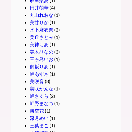
麻里梨夏
(1)
円井萌華
(4)
丸山れおな
(1)
美甘りか
(1)
水卜麻衣奈
(2)
美丘さとみ
(1)
美神もあ
(1)
美木ひなの
(3)
三ヶ島いお
(1)
御坂りあ
(1)
岬あずさ
(1)
美咲音
(8)
美咲かんな
(1)
岬さくら
(2)
岬野まなつ
(1)
海空花
(1)
深月めい
(1)
三葉まこ
(1)