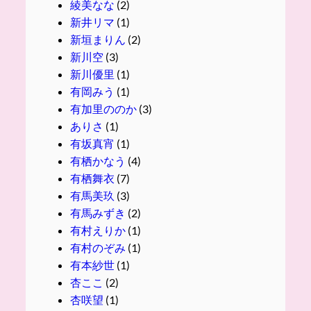
綾美なな
(2)
新井リマ
(1)
新垣まりん
(2)
新川空
(3)
新川優里
(1)
有岡みう
(1)
有加里ののか
(3)
ありさ
(1)
有坂真宵
(1)
有栖かなう
(4)
有栖舞衣
(7)
有馬美玖
(3)
有馬みずき
(2)
有村えりか
(1)
有村のぞみ
(1)
有本紗世
(1)
杏ここ
(2)
杏咲望
(1)