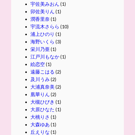
宇佐美みおん
(1)
卯佐美りん
(1)
潤香里奈
(1)
宇流木さらら
(10)
浦上ひのり
(1)
海野いくら
(3)
栄川乃亜
(1)
江戸川もなか
(1)
絵恋空
(1)
遠藤こはる
(2)
及川うみ
(2)
大浦真奈美
(2)
凰華りん
(2)
大槻ひびき
(1)
大原ひなた
(1)
大桃りさ
(1)
大森ゆあ
(1)
丘えりな
(1)