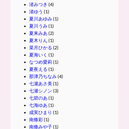
渚みつき
(4)
渚ゆう
(1)
夏川あゆみ
(1)
夏川うみ
(1)
夏来みあ
(2)
夏木りん
(1)
菜月ひかる
(2)
夏海いく
(1)
なつめ愛莉
(1)
夏夜える
(1)
那津乃ちなみ
(4)
七瀬あさ美
(1)
七瀬シノン
(3)
七碧のあ
(1)
七海ゆあ
(1)
成実ひまり
(1)
南條彩
(1)
南條みや子
(1)