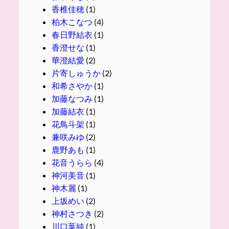
香椎佳穂
(1)
柏木こなつ
(4)
春日野結衣
(1)
香澄せな
(1)
華澄結愛
(2)
片寄しゅうか
(2)
和希さやか
(1)
加藤なつみ
(1)
加藤結衣
(1)
花鳥斗架
(1)
兼咲みゆ
(2)
鹿野あも
(1)
花音うらら
(4)
神河美音
(1)
神木麗
(1)
上坂めい
(2)
神村さつき
(2)
川口葉純
(1)