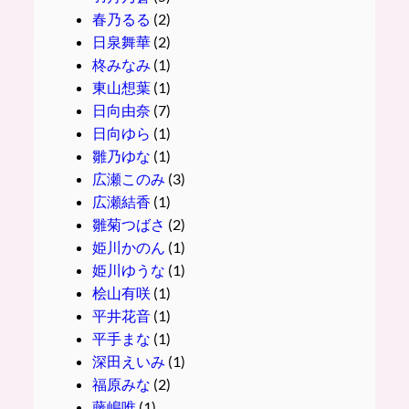
春乃るる
(2)
日泉舞華
(2)
柊みなみ
(1)
東山想葉
(1)
日向由奈
(7)
日向ゆら
(1)
雛乃ゆな
(1)
広瀬このみ
(3)
広瀬結香
(1)
雛菊つばさ
(2)
姫川かのん
(1)
姫川ゆうな
(1)
桧山有咲
(1)
平井花音
(1)
平手まな
(1)
深田えいみ
(1)
福原みな
(2)
藤嶋唯
(1)