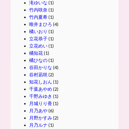
滝ゆいな
(1)
竹内咲奈
(1)
竹内夏希
(1)
唯井まひろ
(4)
橘いおり
(1)
立花恭子
(1)
立花めい
(1)
橘知花
(1)
橘ひなの
(1)
谷田かりな
(4)
谷村凪咲
(2)
知花しおん
(1)
千葉あやめ
(2)
千野みゆき
(1)
月城りり香
(1)
月乃あや
(6)
月野かすみ
(2)
月乃ルナ
(1)