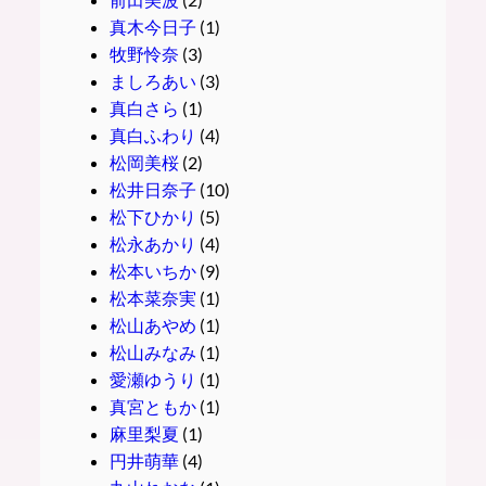
真木今日子
(1)
牧野怜奈
(3)
ましろあい
(3)
真白さら
(1)
真白ふわり
(4)
松岡美桜
(2)
松井日奈子
(10)
松下ひかり
(5)
松永あかり
(4)
松本いちか
(9)
松本菜奈実
(1)
松山あやめ
(1)
松山みなみ
(1)
愛瀬ゆうり
(1)
真宮ともか
(1)
麻里梨夏
(1)
円井萌華
(4)