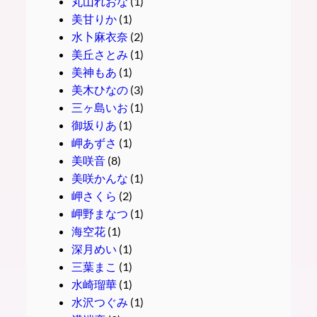
丸山れおな
(1)
美甘りか
(1)
水卜麻衣奈
(2)
美丘さとみ
(1)
美神もあ
(1)
美木ひなの
(3)
三ヶ島いお
(1)
御坂りあ
(1)
岬あずさ
(1)
美咲音
(8)
美咲かんな
(1)
岬さくら
(2)
岬野まなつ
(1)
海空花
(1)
深月めい
(1)
三葉まこ
(1)
水崎瑠華
(1)
水沢つぐみ
(1)