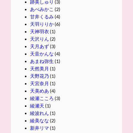
跡美しゅり
(3)
あべみかこ
(2)
甘井くるみ
(4)
天羽りりか
(6)
天神羽衣
(1)
天沢りん
(2)
天月あず
(3)
天音かんな
(4)
あまね弥生
(1)
天然美月
(1)
天野花乃
(1)
天宮奈月
(1)
天美めあ
(4)
綾瀬こころ
(3)
綾瀬天
(1)
綾波れん
(1)
綾美なな
(2)
新井リマ
(1)