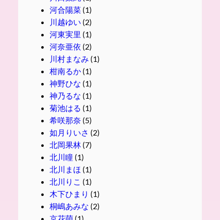
河合陽菜
(1)
川越ゆい
(2)
河東実里
(1)
河奈亜依
(2)
川村まなみ
(1)
柑南るか
(1)
神野ひな
(1)
神乃るな
(1)
菊池はる
(1)
希咲那奈
(5)
如月りいさ
(2)
北岡果林
(7)
北川瞳
(1)
北川まほ
(1)
北川りこ
(1)
木下ひまり
(1)
桐嶋あみな
(2)
京花萌
(1)