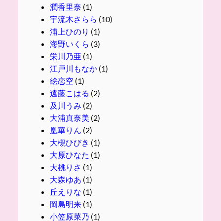
潤香里奈
(1)
宇流木さらら
(10)
浦上ひのり
(1)
海野いくら
(3)
栄川乃亜
(1)
江戸川もなか
(1)
絵恋空
(1)
遠藤こはる
(2)
及川うみ
(2)
大浦真奈美
(2)
凰華りん
(2)
大槻ひびき
(1)
大原ひなた
(1)
大桃りさ
(1)
大森ゆあ
(1)
丘えりな
(1)
岡島明来
(1)
小笠原菜乃
(1)