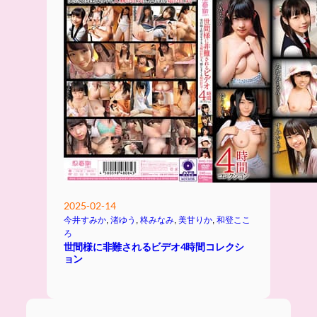
2025-02-14
今井すみか
, 
渚ゆう
, 
柊みなみ
, 
美甘りか
, 
和登ここ
ろ
世間様に非難されるビデオ4時間コレクシ
ョン