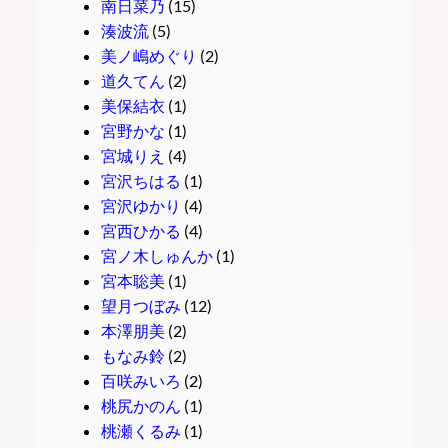
南日菜乃
(15)
湊波流
(5)
美ノ嶋めぐり
(2)
道久てん
(2)
美保結衣
(1)
宮野かな
(1)
宮城りえ
(4)
宮沢ちはる
(1)
宮沢ゆかり
(4)
宮西ひかる
(4)
宮ノ木しゅんか
(1)
宮本聡美
(1)
望月つぼみ
(12)
本澤朋美
(2)
もなみ鈴
(2)
百咲みいろ
(2)
桃尻かのん
(1)
桃瀬くるみ
(1)