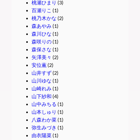
桃瀬ひまり
(3)
百瀬りこ
(1)
桃乃木かな
(2)
森あやみ
(1)
森川ひな
(1)
森咲りの
(1)
森保さな
(1)
矢澤美々
(2)
安位薫
(2)
山井すず
(2)
山川ゆな
(1)
山崎れみ
(1)
山下紗和
(4)
山中みちる
(1)
山本しゅり
(1)
八森わか菜
(1)
弥生みづき
(1)
由衣陽菜
(1)