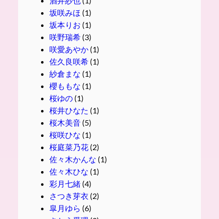
酒井紗也
(1)
坂咲みほ
(1)
坂本りお
(1)
咲野瑞希
(3)
咲愛あやか
(1)
佐久良咲希
(1)
紗倉まな
(1)
櫻ももな
(1)
桜ゆの
(1)
桜井ひなた
(1)
桜木美音
(5)
桜咲ひな
(1)
桜庭菜乃花
(2)
佐々木かんな
(1)
佐々木ひな
(1)
彩月七緒
(4)
さつき芽衣
(2)
皐月ゆら
(6)