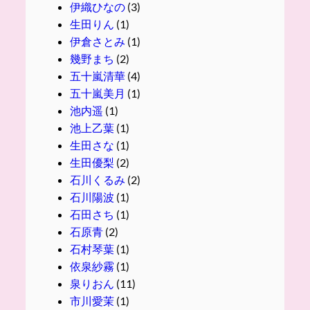
伊織ひなの
(3)
生田りん
(1)
伊倉さとみ
(1)
幾野まち
(2)
五十嵐清華
(4)
五十嵐美月
(1)
池内遥
(1)
池上乙葉
(1)
生田さな
(1)
生田優梨
(2)
石川くるみ
(2)
石川陽波
(1)
石田さち
(1)
石原青
(2)
石村琴葉
(1)
依泉紗霧
(1)
泉りおん
(11)
市川愛茉
(1)