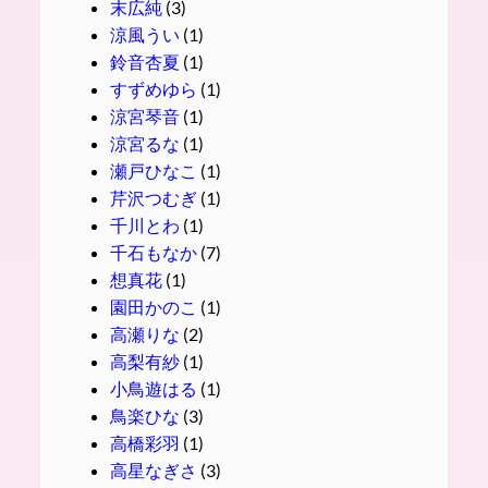
末広純
(3)
涼風うい
(1)
鈴音杏夏
(1)
すずめゆら
(1)
涼宮琴音
(1)
涼宮るな
(1)
瀬戸ひなこ
(1)
芹沢つむぎ
(1)
千川とわ
(1)
千石もなか
(7)
想真花
(1)
園田かのこ
(1)
高瀬りな
(2)
高梨有紗
(1)
小鳥遊はる
(1)
鳥楽ひな
(3)
高橋彩羽
(1)
高星なぎさ
(3)