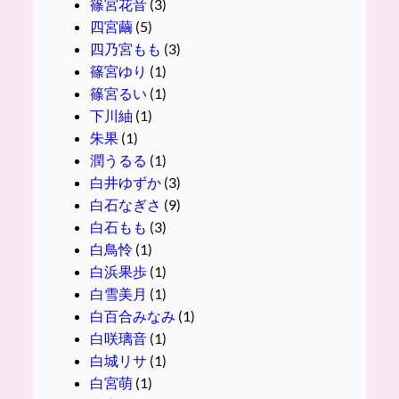
篠宮花音
(3)
四宮繭
(5)
四乃宮もも
(3)
篠宮ゆり
(1)
篠宮るい
(1)
下川紬
(1)
朱果
(1)
潤うるる
(1)
白井ゆずか
(3)
白石なぎさ
(9)
白石もも
(3)
白鳥怜
(1)
白浜果歩
(1)
白雪美月
(1)
白百合みなみ
(1)
白咲璃音
(1)
白城リサ
(1)
白宮萌
(1)