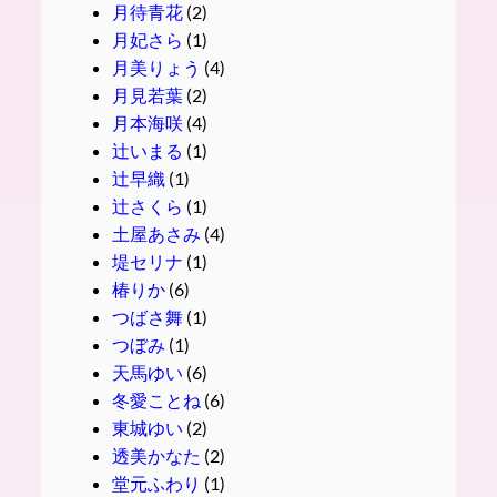
月待青花
(2)
月妃さら
(1)
月美りょう
(4)
月見若葉
(2)
月本海咲
(4)
辻いまる
(1)
辻早織
(1)
辻さくら
(1)
土屋あさみ
(4)
堤セリナ
(1)
椿りか
(6)
つばさ舞
(1)
つぼみ
(1)
天馬ゆい
(6)
冬愛ことね
(6)
東城ゆい
(2)
透美かなた
(2)
堂元ふわり
(1)