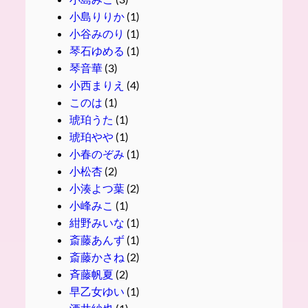
小島りりか
(1)
小谷みのり
(1)
琴石ゆめる
(1)
琴音華
(3)
小西まりえ
(4)
このは
(1)
琥珀うた
(1)
琥珀やや
(1)
小春のぞみ
(1)
小松杏
(2)
小湊よつ葉
(2)
小峰みこ
(1)
紺野みいな
(1)
斎藤あんず
(1)
斎藤かさね
(2)
斉藤帆夏
(2)
早乙女ゆい
(1)