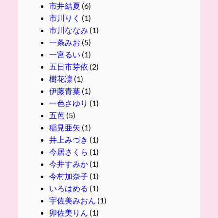
市井結夏
(6)
市川りく
(1)
市川ななみ
(1)
一条みお
(5)
一宮るい
(1)
五日市芽依
(2)
樹花凜
(1)
伊藤青葉
(1)
一色さゆり
(1)
五芭
(5)
稲見亜矢
(1)
井上みづき
(1)
今居さくら
(1)
今井すみか
(1)
今村加奈子
(1)
いろはめる
(1)
宇佐美みおん
(1)
卯佐美りん
(1)