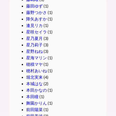
藤田ゆず
(1)
藤野つかさ
(1)
降矢あすか
(1)
逢見リカ
(1)
星咲セイラ
(1)
星乃夏月
(3)
星乃莉子
(3)
星野ねね
(3)
星海マリン
(1)
穂積マヤ
(1)
穂村あいね
(1)
堀北実来
(4)
本城はな
(2)
本田かなの
(1)
本田瞳
(1)
舞園かりん
(1)
前田陽菜
(1)
前田美波
(2)