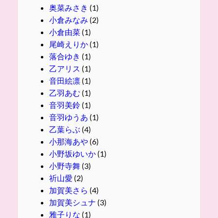
奥菜みさき
(1)
小倉みなみ
(2)
小倉由菜
(1)
尾崎えりか
(1)
落合ゆき
(1)
乙アリス
(1)
音田絵凛
(1)
乙羽あむ
(1)
音羽美鈴
(1)
音羽ゆうあ
(1)
乙葉らぶ
(4)
小那海あや
(6)
小野坂ゆいか
(1)
小野寺舞
(3)
祈山愛
(2)
加賀美さら
(4)
加賀美シュナ
(3)
雅子りな
(1)