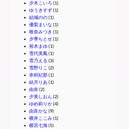
夕木こいろ
(1)
ゆうきすず
(1)
結城のの
(1)
優梨まいな
(1)
唯奈みつき
(1)
夕季ちとせ
(1)
裕木まゆ
(1)
雪代美鳳
(1)
雪乃える
(3)
雪野りこ
(2)
幸村紀那
(1)
結月りあ
(1)
由奈
(2)
夕美しおん
(2)
ゆめ莉りか
(4)
由良かな
(9)
横井ここみ
(1)
横宮七海
(5)