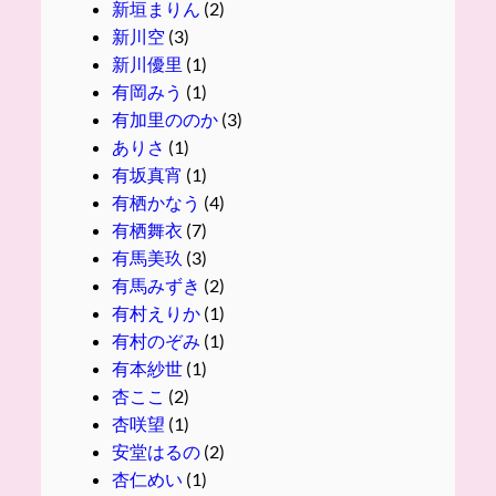
新垣まりん
(2)
新川空
(3)
新川優里
(1)
有岡みう
(1)
有加里ののか
(3)
ありさ
(1)
有坂真宵
(1)
有栖かなう
(4)
有栖舞衣
(7)
有馬美玖
(3)
有馬みずき
(2)
有村えりか
(1)
有村のぞみ
(1)
有本紗世
(1)
杏ここ
(2)
杏咲望
(1)
安堂はるの
(2)
杏仁めい
(1)