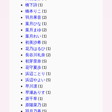
橋下詩
(1)
橋本りこ
(1)
羽月果音
(2)
葉月ひな
(1)
葉月まゆ
(2)
葉月れい
(1)
初美沙希
(5)
花乃はるひ
(1)
長谷川礼奈
(2)
初芽里奈
(5)
花守夏歩
(1)
浜辺ことり
(1)
浜辺やよい
(5)
早川凛
(1)
早瀬ありす
(1)
原千草
(1)
原陽菜乃
(2)
羽月乃蒼
(5)