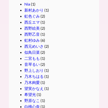
Nia
(1)
新村あかり
(1)
虹色ぐみ
(2)
西丘エマ
(1)
西野絵美
(2)
西野乙音
(1)
虹村ゆみ
(6)
西元めいさ
(2)
似鳥日菜
(2)
二宮もも
(1)
音琴るい
(2)
野上しおり
(1)
乃木ちはる
(1)
乃木絢愛
(1)
望実かなえ
(1)
希望光
(1)
野原なこ
(1)
白桃心奈
(1)