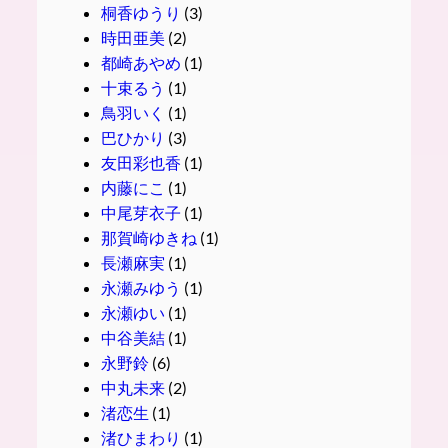
桐香ゆうり
(3)
時田亜美
(2)
都崎あやめ
(1)
十束るう
(1)
鳥羽いく
(1)
巴ひかり
(3)
友田彩也香
(1)
内藤にこ
(1)
中尾芽衣子
(1)
那賀崎ゆきね
(1)
長瀬麻実
(1)
永瀬みゆう
(1)
永瀬ゆい
(1)
中谷美結
(1)
永野鈴
(6)
中丸未来
(2)
渚恋生
(1)
渚ひまわり
(1)