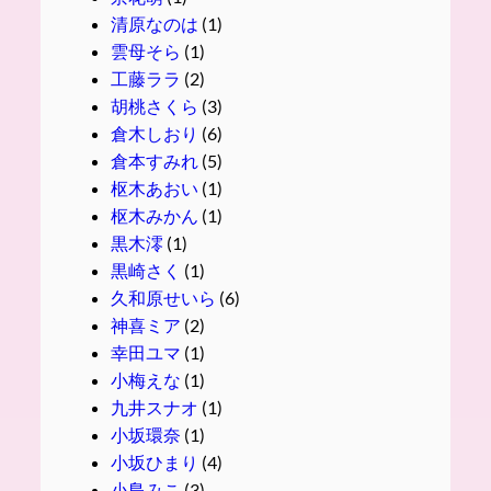
清原なのは
(1)
雲母そら
(1)
工藤ララ
(2)
胡桃さくら
(3)
倉木しおり
(6)
倉本すみれ
(5)
枢木あおい
(1)
枢木みかん
(1)
黒木澪
(1)
黒崎さく
(1)
久和原せいら
(6)
神喜ミア
(2)
幸田ユマ
(1)
小梅えな
(1)
九井スナオ
(1)
小坂環奈
(1)
小坂ひまり
(4)
小島みこ
(3)