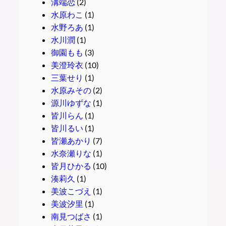
溝端恋
(2)
水原わこ
(1)
水野ろあ
(1)
水川潤
(1)
御園もも
(3)
美澄玲衣
(10)
三葉せり
(1)
水原みその
(2)
源川ゆずな
(1)
皆川らん
(1)
皆川るい
(1)
皆瀬あかり
(7)
水奈瀬りな
(1)
皆月ひかる
(10)
湊莉久
(1)
美波こづえ
(1)
美波汐里
(1)
南見つばさ
(1)